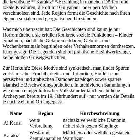
die​ kryptische **Karakız**-Erzählung in manchen Dörfern und
lokale Kreaturen, die⁣ oft⁤ mit Gulyabani- ⁤oder ⁢peri-Mythen
verschmolzen sind. Jede Region formt ‍die Geschichte​ nach⁢ ihren
eigenen sozialen‍ und geografischen Umständen.
Was mich überrascht hat: Die Geschichten sind kaum ‌je⁤ nur
Horrormärchen. sie erfüllen ⁣konkrete soziale Funktionen – Kinder
ermahnen, ‌nächtliche Gefahren ⁤erklären, Geburts- und
Wochenbettsrituale ​begründen⁢ oder Verhaltensnormen durchsetzen.
Kurz gesagt: Die Legenden sind oft praktische ⁤Erzählwerkzeuge,
keine bloßen Gruselgeschichten.
Zur‍ Herkunft: Diese Motive ‌sind‌ synkretisch. man findet ‍Spuren
vorislamischer Fruchtbarkeits- und Totenriten,⁣ Einflüsse aus
persischen und ‌arabischen Dämonenkatalogen sowie spätere
islamische Beschwörungspraktiken. In archivierten Sammlungen
wie denen einiger türkischer ‍Volkskundler ⁤tauchen‍ ähnliche
Archetypen bereits im ⁣19.⁣ Jahrhundert ⁤auf ⁢-‍ nur werden die Details
je​ nach Zeit und ​Ort ‍angepasst.
Name
Region
Kurzbeschreibung
weite ​
nachtaktive weibliche Dämonin,
Al Karısı
Verbreitung
richtet‌ sich gegen Säuglinge
West-⁣ und⁢
Mädchen- oder weiblich ‍gestaltete
Karakız
Zentralanatolien
Warnfigur