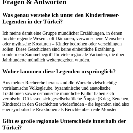
Fragen & Antworten
Was genau⁤ verstehe ich ⁣unter den Kinderfresser-
Legenden in der⁤ Türkei?
Ich meine damit‍ eine Gruppe ​mündlicher ‍Erzählungen,⁣ in denen
furchterregende‌ Wesen‌ -⁤ oft Dämonen,⁢ verwunschene Menschen
oder mythische Kreaturen – ​Kinder ‍bedrohen oder verschlingen‌
sollen. Diese Geschichten sind keine einheitliche Erzählung,
sondern‍ ein⁢ Sammelbegriff für viele regionale ‍Varianten, die ⁤über
Jahrhunderte⁣ mündlich ​weitergegeben⁤ wurden.
Woher kommen ‍diese Legenden ursprünglich?
Aus meiner Recherche ​heraus sind die‌ Wurzeln ‌vielschichtig:
⁢vorislamische⁤ Volksglaube, byzantinische und anatolische
Traditionen sowie‌ osmanische mündliche Kultur haben sich
vermischt. Oft ‍lassen sich‌ gesellschaftliche Ängste (Krieg, Seuchen,
Kindstod) in den⁢ Geschichten wiederfinden -‍ die ‍legenden⁣ sind ⁢also
eher ​symbolische ​Reaktionen ‍als Berichte über⁤ reale ⁣Monster.
Gibt​ es‌ große regionale Unterschiede⁢ innerhalb der
Türkei?