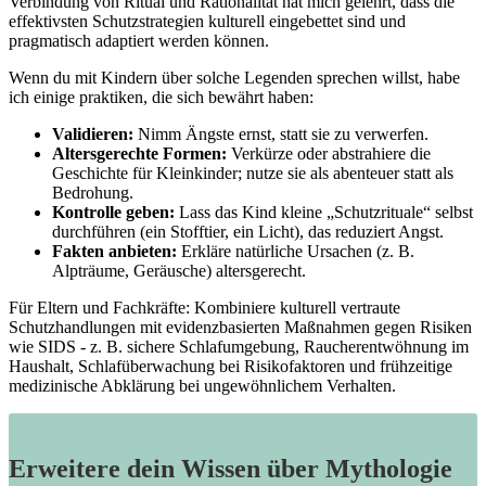
Verbindung von Ritual ⁤und⁣ Rationalität⁣ hat mich gelehrt, dass die
effektivsten Schutzstrategien kulturell eingebettet sind und
pragmatisch adaptiert werden können.
Wenn du mit Kindern über solche⁣ Legenden sprechen ⁢willst, habe
ich einige praktiken, die sich bewährt haben:
Validieren:
Nimm Ängste ernst, ⁣statt sie zu​ verwerfen.
Altersgerechte⁢ Formen:
Verkürze oder ‌abstrahiere die
Geschichte für Kleinkinder; nutze sie⁢ als abenteuer statt als
Bedrohung.
Kontrolle geben:
Lass das Kind kleine⁢ „Schutzrituale“ ⁤selbst
durchführen (ein ⁤Stofftier, ⁤ein‌ Licht), das ⁢reduziert Angst.
Fakten anbieten:
Erkläre ⁢natürliche Ursachen ⁢(z. B.
Alpträume, Geräusche) ⁣altersgerecht.
Für Eltern und Fachkräfte: Kombiniere kulturell vertraute
⁣Schutzhandlungen mit‍ evidenzbasierten Maßnahmen‌ gegen Risiken⁤
wie SIDS ⁣- z. ⁣B. sichere ‍Schlafumgebung, Raucherentwöhnung im
Haushalt, Schlafüberwachung bei Risikofaktoren und​ frühzeitige‍
medizinische Abklärung bei ungewöhnlichem Verhalten.
Erweitere dein Wissen über Mythologie