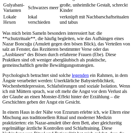
Gulyabani-
große,‌ unheimliche Gestalt,‍ schreckt‍
Schwarzes meer
Varianten
Kinder
Lokale​
lokal
verknüpft mit Nachbarschaftsritualen
Hexen
⁤verschieden
und tabus
Was mich beim ​Sameln besonders interessiert hat: die
⁢**schutzrituale**, ‍die häufig begleiten, wie das Aufhängen‍ eines
Nazar Boncuğu⁣ (Amulett ‌gegen den ⁢bösen​ Blick), das Verteilen von
salz an Fenster, das ‌Rezitieren bestimmter‍ Verse oder ‍das
„Ausblasen“ ⁢des​ Bösen durch erfahrene Frauen​ (Ebe).‌ Diese
Praktiken sind oft weniger abergläubisch als praktische,
gemeinschaftlich​ geteilte⁢ Bewältigungsstrategien.
Psychologisch betrachtet sind solche
legenden
​ ein Rahmen, in dem
Ängste ‍verarbeitet werden:​ Unerklärliche Babysterblichkeit,‌
Wochenbettdepression, Schlafstörungen und ⁤soziale Isolation. ⁣Wenn​
ich mit Müttern sprach, war oft‌ mehr die Angst vor dem Verlust als
der Glaube‍ an einen ‌Monster-Effekt ‍hinter der Erzählung – die
Geschichten geben der Angst ⁢ein⁣ Gesicht.
In einem Haus in der Nähe von Erzurum erlebte ⁢ich,‌ wie Eltern eine​
Mischung ‍aus traditionellem Ritual und moderner Medizin
praktizierten: ein Nazar-amulett⁢ über dem Bett, ⁢aber gleichzeitig
‌regelmäßige ärztliche‍ Kontrollen ​und Schlaftraining.⁤ Diese⁣