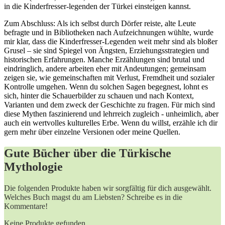
in die ‌Kinderfresser-legenden der Türkei einsteigen kannst.
Zum Abschluss: Als ich selbst⁣ durch Dörfer reiste,‌ alte ‌Leute
befragte ⁤und ​in Bibliotheken ⁤nach ‌Aufzeichnungen‍ wühlte, wurde
mir klar, dass die ⁢Kinderfresser-Legenden ‌weit mehr sind ​als bloßer
Grusel – sie sind Spiegel von Ängsten, Erziehungsstrategien und
historischen ‍Erfahrungen. Manche Erzählungen ‌sind brutal und⁢
eindringlich,​ andere arbeiten eher mit Andeutungen; gemeinsam
zeigen sie, wie gemeinschaften mit Verlust, Fremdheit und⁤ sozialer
⁢Kontrolle ‌umgehen. Wenn⁢ du ‌solchen Sagen begegnest, ​lohnt es
sich, hinter die Schauerbilder zu schauen und nach Kontext,
Varianten ​und dem ⁢zweck der Geschichte zu fragen.‌ Für ⁢mich sind
diese⁢ Mythen faszinierend ​und lehrreich zugleich -​ unheimlich, aber
auch ein wertvolles kulturelles Erbe. Wenn du‍ willst, ‌erzähle ich dir
‍gern‍ mehr über ⁤einzelne Versionen oder meine Quellen.
Gute Bücher über die Türkische
Mythologie
Die folgenden Produkte haben wir sorgfältig für dich ausgewählt.
Welches Buch magst du am Liebsten? Schreibe es in die
Kommentare!
Keine Produkte gefunden.