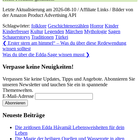
Letzte Aktualisierung am 2026-08-10 / Affiliate Links / Bilder von
der Amazon Product Advertising API
Schlagwörter:
folklore
Geschichtenerzählen
Horror
Kinder
Kinderfresser
Kultur
Legenden
Märchen
Mythologie
Sagen
Schauerstorys
Traditionen
Türkei
Beitragsnavigation
Previous
❮
Erster stern am himmel“ – Was du über diese Redewendung
Post:
wissen solltest
Next
Was du über die Edda-Sage wissen musst
❯
Post:
Verpasse keine Neuigkeiten!
Verpassen Sie keine Updates, Tipps und Angebote. Abonnieren Sie
unseren Newsletter und tauchen Sie ein in spannende
Themenwelten.
E-Mail-Adresse
Neueste Beiträge
Die zeitlosen Edda Hávamál Lebensweisheiten für dein
Leben
Die Magie der heiligen Quellen und Wasserorte in alten