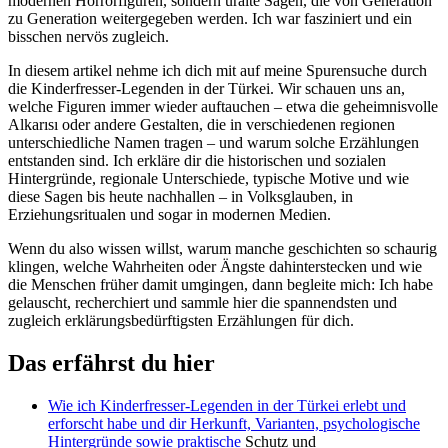
modernen Horrorfiguren,⁤ sondern uralte​ Sagen, ⁣die von Generation
zu Generation⁤ weitergegeben werden. Ich war ‌fasziniert und ⁢ein
bisschen ​nervös⁣ zugleich.
In diesem‍ artikel nehme ​ich dich ⁢mit auf meine‍ Spurensuche ⁢durch
‌die Kinderfresser‑Legenden in der Türkei. Wir schauen uns an,
welche Figuren ‍immer ⁤wieder⁤ auftauchen – etwa ⁣die geheimnisvolle
Alkarısı oder andere Gestalten, die in⁣ verschiedenen regionen
unterschiedliche⁣ Namen​ tragen – und warum⁣ solche Erzählungen
‌entstanden⁤ sind. Ich⁣ erkläre dir ⁣die ‍historischen und sozialen
‍Hintergründe, regionale​ Unterschiede, ⁢typische ⁤Motive und wie
diese‌ Sagen ​bis heute nachhallen – in Volksglauben, in
Erziehungsritualen und sogar ⁤in modernen Medien.
Wenn du also‍ wissen‍ willst, warum manche⁢ geschichten so schaurig
klingen, welche Wahrheiten oder‌ Ängste dahinterstecken und⁤ wie⁣
die Menschen früher‌ damit‍ umgingen, dann​ begleite ⁣mich: Ich‌ habe
gelauscht, recherchiert und sammle hier die spannendsten und
zugleich erklärungsbedürftigsten Erzählungen für ⁣dich.
Das erfährst du hier
Wie⁤ ich ⁢Kinderfresser-Legenden ​in der Türkei⁣ erlebt und
erforscht‍ habe und​ dir Herkunft, Varianten, psychologische⁢
Hintergründe sowie
praktische
Schutz und