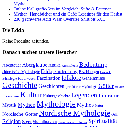
Mythen
Online Kalligrafie‑Sets im Vergleich: Stifte & Patronen
Mythen, Handbücher und ein Café: Lesetipps für den Herbst
230 g schweres Acid-Wash Oversize-Shirt bis 5XL
Die Edda
Keine Produkte gefunden.
Danach suchen unsere Besucher
Bedeutung
Aberglaube
Abenteuer
Antike
Archäologie
Edda
Entdeckung
chinesische Mythologie
Erzählungen
Esoterik
folklore
Faszination
Geheimnisse
Fabelwesen
Ethnologie
Geschichte
Götter
Geschichten
griechische Mythologie
Helden
Kultur
Legenden
Literatur
Kulturgeschichte
Inspiration
Mythologie
Mythen
Mythos
Mystik
Natur
Nordische Mythologie
Nordische Götter
Odin
Spiritualität
Religion
Skandinavien
Sagen
skandinavische Kultur