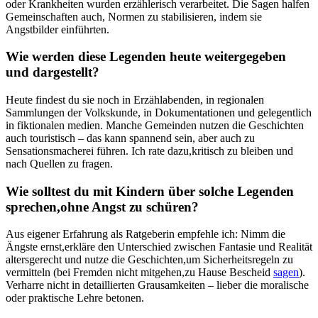
oder Krankheiten wurden erzählerisch ⁣verarbeitet. ⁤Die Sagen halfen
Gemeinschaften auch, Normen​ zu stabilisieren, indem‌ sie
Angstbilder einführten.
Wie ‍werden ⁢diese Legenden heute weitergegeben
und dargestellt?
Heute findest du sie​ noch⁢ in Erzählabenden, in regionalen
Sammlungen der Volkskunde, in Dokumentationen ​und gelegentlich⁤
in fiktionalen ⁣medien. Manche Gemeinden nutzen die Geschichten
auch touristisch – das‍ kann spannend​ sein,⁤ aber auch ‍zu
Sensationsmacherei führen. Ich‍ rate ⁢dazu,kritisch ‌zu bleiben und⁤
nach Quellen zu fragen.
Wie solltest du‌ mit‍ Kindern über solche Legenden
sprechen,ohne ‌Angst zu schüren?
Aus eigener‌ Erfahrung als Ratgeberin empfehle ich: Nimm die
Ängste ernst,erkläre‌ den‌ Unterschied zwischen Fantasie⁤ und Realität
altersgerecht und nutze ‌die‍ Geschichten,um Sicherheitsregeln zu⁢
vermitteln (bei Fremden nicht mitgehen,zu Hause ⁣Bescheid
sagen
).
‍Verharre nicht in detaillierten ​Grausamkeiten – lieber ‍die moralische
oder praktische Lehre betonen.