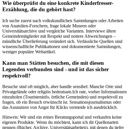
Wie überprüfst du eine konkrete‍ Kinderfresser-
Erzählung, ⁢die du ⁢gehört hast?
Ich suche zuerst nach volkskundlichen Sammlungen oder ⁤Arbeiten
von⁣ Anatolien-Forschern, frage lokale‌ Museen oder
Universitätsarchive⁣ und​ vergleiche Varianten. Interviewe ältere
Gemeindemitglieder⁣ mit‌ Respekt und notiere Abweichungen –
mündliche Überlieferung ⁤verändert sich. Verlässliche Quellen sind
wissenschaftliche ​Publikationen und dokumentierte Sammlungen,
weniger populäre Webartikel.
Kann man Stätten besuchen, die ⁣mit ​diesen
Legenden verbunden sind -​ und ist das⁤ sicher
respektvoll?
Besuche‍ sind oft möglich, aber handle ⁢sensibel: Manche ‍Orte ⁢sind
Privatgelände oder religiös bedeutsam.Ich rate, vorher Informationen‍
einzuholen‍ (Touristeninfo,⁣ örtliche Gemeinden) und ‍respektvoll zu
fragen, ob ein Besuch erwünscht ist. Sensationsjournalismus oder⁣
das Ausnutzen ​von Angst​ für Klicks vermeide ich ausdrücklich.
Hinweis: ⁢Wir sind ein reines Beratungsportal und⁣ verkaufen keine⁤
eigenen Produkte. Wenn du möchtest, kann ich ⁤dir Quellenarten
nennen (Bücher, Archive,⁤ Universitätsarbeiten), mit denen du tiefer