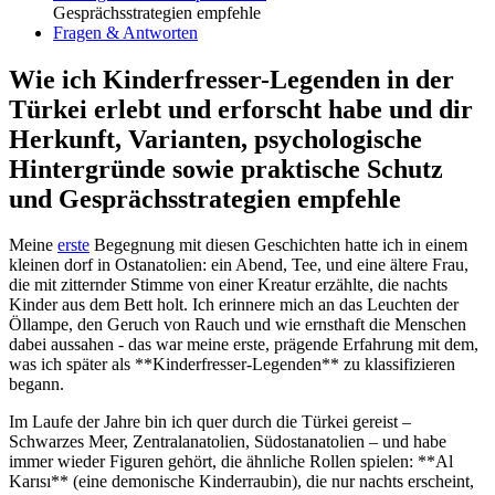
Gesprächsstrategien ​empfehle
Fragen &‍ Antworten
Wie ich Kinderfresser-Legenden in der
Türkei ⁣erlebt ‍und​ erforscht habe und⁢ dir
‍Herkunft, ‌Varianten, ​psychologische
Hintergründe sowie praktische Schutz
und Gesprächsstrategien empfehle
Meine ​
erste
Begegnung mit diesen ⁤Geschichten ‍hatte ich in einem
kleinen dorf in Ostanatolien: ein Abend, Tee, und eine ältere Frau,
die mit zitternder Stimme von einer Kreatur erzählte, ​die ⁢nachts
Kinder aus dem Bett ⁢holt. ⁣Ich erinnere mich an das Leuchten‌ der⁤
Öllampe, den ⁣Geruch⁤ von Rauch und​ wie ​ernsthaft die⁢ Menschen
⁤dabei aussahen ‌- das‍ war ⁣meine ⁢erste,​ prägende​ Erfahrung⁣ mit dem,
was ich später als **Kinderfresser-Legenden** zu‍ klassifizieren
begann.
Im Laufe​ der Jahre bin ich quer⁣ durch die‌ Türkei gereist –
Schwarzes ⁣Meer,⁣ Zentralanatolien, Südostanatolien – ⁣und‍ habe
immer wieder Figuren gehört, die ähnliche Rollen spielen: ​**Al
Karısı** (eine ​demonische Kinderraubin), die nur nachts erscheint,