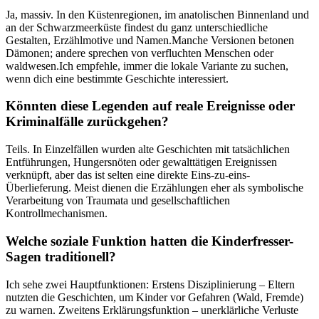
Ja, ⁤massiv. In den ⁣Küstenregionen, im anatolischen Binnenland⁣ und
an der⁢ Schwarzmeerküste ‍findest du ganz unterschiedliche
Gestalten,‍ Erzählmotive und Namen.Manche‌ Versionen betonen
Dämonen; andere sprechen von verfluchten Menschen‍ oder
waldwesen.Ich empfehle, immer die​ lokale ​Variante zu⁢ suchen,
wenn dich eine ‌bestimmte Geschichte ⁤interessiert.
Könnten diese Legenden auf reale Ereignisse oder
Kriminalfälle zurückgehen?
Teils.‍ In Einzelfällen wurden⁤ alte Geschichten ⁣mit⁢ tatsächlichen
Entführungen, ​Hungersnöten oder gewalttätigen Ereignissen
verknüpft,‍ aber⁤ das ist selten eine direkte Eins-zu-eins-
Überlieferung. Meist dienen die Erzählungen eher als symbolische
Verarbeitung von ​Traumata und gesellschaftlichen
Kontrollmechanismen.
Welche soziale ⁢Funktion hatten ‍die Kinderfresser-
Sagen ​traditionell?
Ich sehe zwei Hauptfunktionen: ​Erstens Disziplinierung – Eltern
nutzten⁢ die Geschichten,⁢ um Kinder vor Gefahren ⁣(Wald, Fremde)
zu warnen. Zweitens Erklärungsfunktion – unerklärliche Verluste