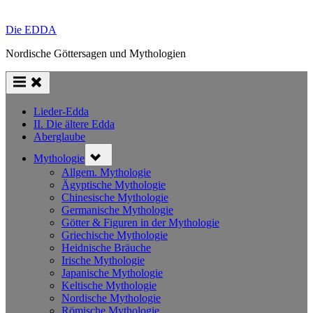
Die EDDA
Nordische Göttersagen und Mythologien
Lieder-Edda
II. Die ältere Edda
Aberglaube
Toggle
Mythologie
sub-
menu
Allgem. Mythologie
Ägyptische Mythologie
Chinesische Mythologie
Germanische Mythologie
Götter & Figuren in der Mythologie
Griechische Mythologie
Heidnische Bräuche
Irische Mythologie
Japanische Mythologie
Keltische Mythologie
Nordische Mythologie
Römische Mythologie