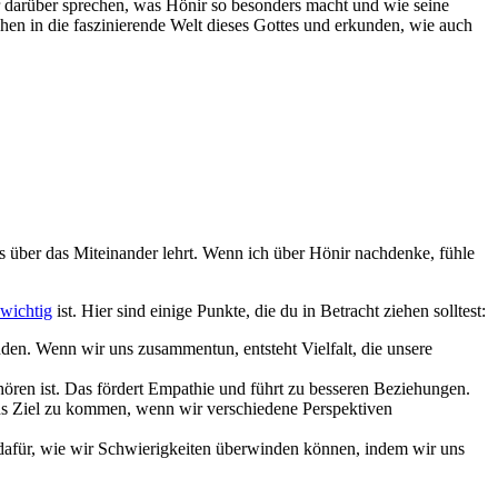
dir darüber sprechen, was Hönir so besonders macht und wie ​seine
n​ in die faszinierende Welt ⁢dieses Gottes⁢ und erkunden, wie ‍auch
uns über das‍ Miteinander lehrt. Wenn ich ⁢über Hönir nachdenke, fühle
wichtig
‍ ist. ​Hier sind einige Punkte,⁤ die du in‍ Betracht ziehen solltest:
n. Wenn wir ‍uns zusammentun, entsteht Vielfalt, ‍die unsere
ren ist.⁤ Das fördert ‍Empathie und‌ führt​ zu besseren ‌Beziehungen.
 ans Ziel zu kommen, wenn⁤ wir verschiedene Perspektiven‌
l dafür, wie wir Schwierigkeiten überwinden können, indem ‌wir uns