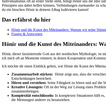
Individualismus oft an erster Stelle steht, bringt⁤ Hönir uns die Idee
Prinzipien‌ uns dabei helfen können, ⁢Verbindungen zueinander zu schaf
du ⁤ein bisschen Hönir in deinem Alltag ⁢kultivieren kannst!
Das ⁤erfährst du hier
Hönir‍ und die Kunst ​des Miteinanders: Warum ⁤wir seine Stim
Fragen &‍ Antworten
Hönir und ‍die Kunst des Miteinanders: W
Hönir, ⁤dieser faszinierende ⁢Gott aus der nordischen Mythologie,⁣ ist 
ich ⁣mich oft an Momente erinnert, in denen ‍Kooperation ⁢und⁢ Kommun
Ich möchte ⁤dir einen Einblick geben, wie Hönir die Kunst ‍des Mitein
Zusammenarbeit stärken:
⁤ Hönir ‍zeigt uns, dass die versc
Entscheidungen bereichert.
Hören und⁢ verstehen:
Seine Fähigkeit zu hören und auf die Sti
Kreative ⁣Lösungen:
Oft ist der⁢ Weg zur⁣ Lösung eines Problem
zusammenbringen.
Komplexität entschlüsseln:
In komplexen Situationen‍ hilft es
⁢die​ Meinungen anderer zu heranziehen.