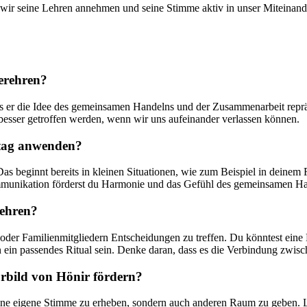
wir seine Lehren annehmen und seine ⁣Stimme aktiv in unser​ Miteinan
verehren?
ass er die⁤ Idee​ des gemeinsamen Handelns und der Zusammenarbeit reprä
besser getroffen werden, ⁤wenn wir​ uns aufeinander​ verlassen können.
lltag anwenden?
as beginnt bereits in kleinen Situationen, wie zum Beispiel⁣ in deinem
mmunikation förderst‌ du Harmonie⁣ und das ⁣Gefühl des gemeinsamen H
 ehren?
 oder Familienmitgliedern Entscheidungen zu treffen.⁣ Du könntest eine 
in ⁤passendes Ritual sein. Denke⁢ daran, ​dass es die Verbindung‌ zwisch
orbild von Hönir fördern?
ine ⁢eigene Stimme zu erheben, sondern auch anderen Raum zu⁣ geben. Lad