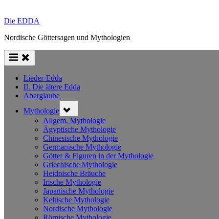
Die EDDA
Nordische Göttersagen und Mythologien
Lieder-Edda
II. Die ältere Edda
Aberglaube
Toggle
Mythologie
sub-
menu
Allgem. Mythologie
Ägyptische Mythologie
Chinesische Mythologie
Germanische Mythologie
Götter & Figuren in der Mythologie
Griechische Mythologie
Heidnische Bräuche
Irische Mythologie
Japanische Mythologie
Keltische Mythologie
Nordische Mythologie
Römische Mythologie