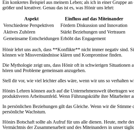
Ein konkretes Beispiel aus meinem Leben; als ich in einer Gruppe⁣ an ⁢e
größer und kreativer. Genau das ist es, ‌was Hönir ⁣uns ⁤lehrt:
Aspekt
Einfluss auf ⁣das Miteinander
Verschiedene ​Perspektiven
Fördern Diskussion und Innovation
Aktives ​Zuhören
Stärkt Beziehungen‍ und Vertrauen
Gemeinsame Entscheidungen
Erhöht das Engagement
Hönir lehrt​ uns ‌auch, dass **Konflikte** nicht immer negativ sind. 
können wir Missverständnisse klären und Kompromisse finden.
Die Mythologie zeigt uns, dass⁣ Hönir oft ⁤in schwierigen Situationen
hören und⁣ Probleme ⁢gemeinsam anzugehen.
Stell⁢ dir vor, wie⁢ viel⁣ leichter alles wäre, wenn wir uns so verhalten 
Hönirs Lehren können auch auf​ die Unternehmenswelt übertragen ⁢werd
produktiveren Arbeitsumfeld. Wenn⁤ Führungskräfte ‌ihre Mitarbeiter a
In persönlichen Beziehungen⁤ gilt das⁣ Gleiche. Wenn wir die Stimme d
persönliche Wachstum.
Hönirs Botschaft sollte als ⁤Aufruf für uns alle‌ dienen.‍ Heute, ⁣mehr 
⁣Vermächtnis der Zusammenarbeit ⁤und des ⁢Miteinanders in unser tägli