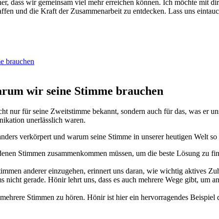
​ näher, dass ⁢wir gemeinsam viel mehr erreichen können. Ich möchte mit 
fen und die Kraft ​der Zusammenarbeit zu entdecken. Lass ‌uns eintauche
me brauchen
arum wir⁣ seine Stimme brauchen
​nicht nur‍ für seine Zweitstimme bekannt, sondern auch⁣ für das, was er 
ikation unerlässlich ⁢waren.
anders verkörpert und ⁢warum ⁣seine Stimme ⁢in unserer‍ heutigen Welt so
hiedenen Stimmen zusammenkommen müssen, um​ die beste Lösung zu finde
mmen anderer⁤ einzugehen, erinnert uns daran,‍ wie wichtig aktives ‍Zuhö
s⁣ nicht ‌gerade.⁤ Hönir lehrt uns, dass es auch mehrere Wege‍ gibt, um
, mehrere Stimmen zu hören. Hönir ist hier ein hervorragendes Beispie