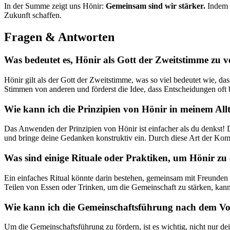
In der Summe ​zeigt uns Hönir:
Gemeinsam sind wir stärker.
‍Indem 
Zukunft schaffen.
Fragen &⁢ Antworten
Was bedeutet⁣ es, Hönir ​als Gott⁤ der Zweitstimme zu 
Hönir gilt als der Gott der⁣ Zweitstimme, was so viel bedeutet wie, d
Stimmen von ⁤anderen und förderst die Idee, dass Entscheidungen oft ⁤
Wie​ kann ich die⁣ Prinzipien ‍von ⁢Hönir in meinem A
Das Anwenden der Prinzipien von Hönir ist einfacher als du denkst! D
und bringe deine Gedanken konstruktiv ein. Durch ⁤diese Art der Ko
Was sind​ einige Rituale oder Praktiken, um Hönir ⁤zu‌
Ein einfaches Ritual⁣ könnte darin bestehen, gemeinsam ‌mit Freunden⁤
Teilen von Essen oder Trinken, um die Gemeinschaft zu stärken,‍ kann e
Wie kann ich ‌die Gemeinschaftsführung nach ​dem V
Um die Gemeinschaftsführung zu fördern, ist es wichtig, nicht nur de