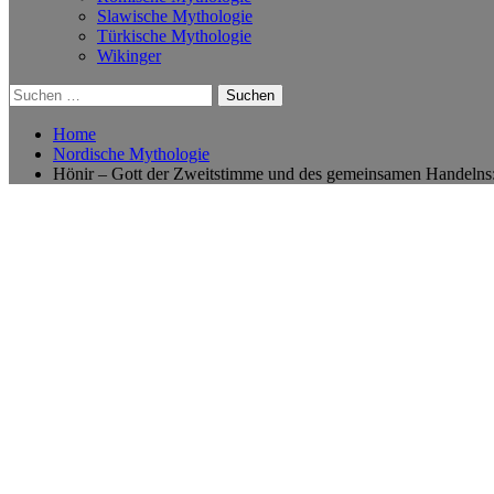
Slawische Mythologie
Türkische Mythologie
Wikinger
Suchen
nach:
Home
Nordische Mythologie
Hönir – Gott der Zweitstimme und des gemeinsamen Handelns