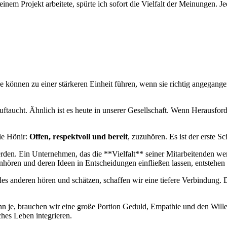
inem Projekt arbeitete, spürte ⁤ich sofort⁤ die Vielfalt der Meinungen. J
Sie können zu einer stärkeren Einheit führen, wenn​ sie⁢ richtig angega
 auftaucht. Ähnlich ist es heute in unserer Gesellschaft. Wenn Herausfor
wie Hönir:
Offen, respektvoll und bereit
, zuzuhören.⁤ Es ​ist der erste 
en. Ein ‌Unternehmen, das die **Vielfalt**⁣ seiner Mitarbeitenden wer
nhören und deren Ideen in ​Entscheidungen einfließen lassen, entstehen 
es anderen hören und schätzen, schaffen wir eine tiefere Verbindung. Das
denn je, brauchen ​wir‍ eine große Portion ⁢Geduld,⁤ Empathie und⁤ den Wil
ches Leben integrieren.