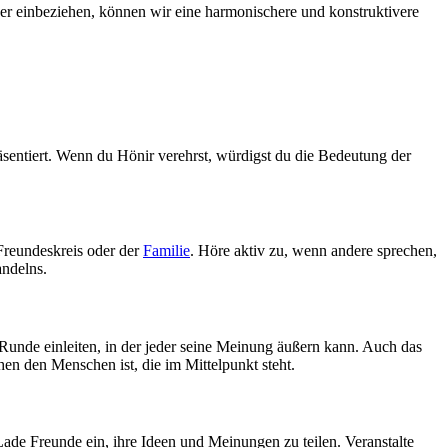
der einbeziehen, können wir eine harmonischere und konstruktivere
sentiert. ⁢Wenn ​du Hönir verehrst, ⁣würdigst du die Bedeutung der
 Freundeskreis oder der
Familie
. Höre aktiv zu, wenn andere‌ sprechen,⁤
andelns.
Runde einleiten, in‍ der ⁣jeder‌ seine Meinung äußern kann. Auch das
en den Menschen ist, die‌ im Mittelpunkt⁢ steht.
e⁢ Freunde ein, ihre Ideen und Meinungen‌ zu‍ teilen. Veranstalte