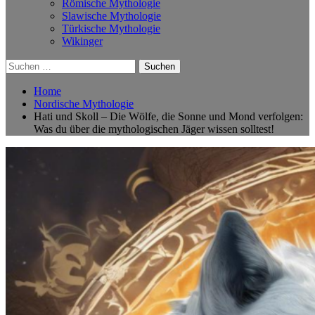
Römische Mythologie
Slawische Mythologie
Türkische Mythologie
Wikinger
Suchen
nach:
Home
Nordische Mythologie
Hati und Skoll – Die Wölfe, die Sonne und Mond verfolgen:
Was du über die mythologischen Jäger wissen solltest!