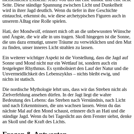
Seite. ‌Diese‍ ständige Spannung zwischen Licht und Dunkelheit
wird in ⁣ihrer Jagd deutlich. Wenn du tiefer in ihre Geschichte
eintauchst, erkennst du, wie diese archetypischen Figuren auch in
unserem Alltag eine Rolle spielen.
Hati, der Mondwolf,‌ erinnert mich oft an die unbewussten Wünsche
und Ängste, die wir alle in uns tragen. Skoll hingegen ist die Sonne,
die uns dazu⁤ ermutigt, unsere Träume zu verwirklichen und den Mut
zu finden, unser ⁢inneres‍ Licht strahlen zu lassen.
Ein weiterer wichtiger Aspekt ist die Vorstellung, dass die Jagd auf
Sonne und Mond nicht⁣ nur ein ‌Wettlauf ist, sondern auch ein
festgelegter Rhythmus. Es symbolisiert den Lauf der Natur und die
Unvermeidlichkeit des Lebenszyklus – nichts bleibt ewig, und
nichts ist statisch.
Die nordische⁢ Mythologie lehrt uns, dass wir das ‍Streben nicht als
Zielverfehlung ansehen dürfen. ⁢In der Jagt liegt die wahre
Bedeutung des Lebens: das Streben⁤ nach Verständnis, nach Licht​
und nach⁢ Erkenntnissen, die uns wachsen lassen. Wenn du das
nächste Mal auf den Mond schaust, erinnere dich an Hati und‍ die
ständige Jagd. Wenn‍ du bei Tageslicht aus ⁣dem Fenster siehst, denke
an​ Skoll und die Kraft des Lichts.