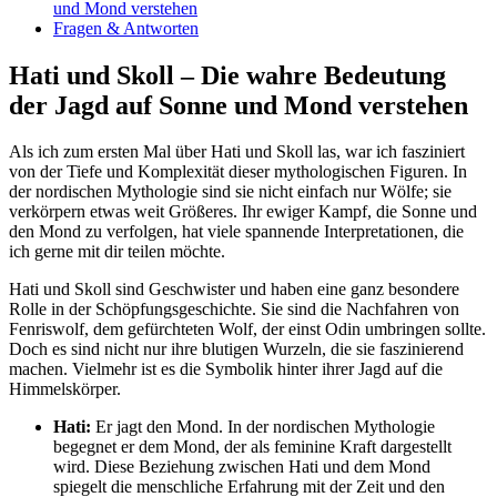
und Mond verstehen
Fragen & Antworten
Hati und Skoll⁣ – Die wahre Bedeutung
der Jagd auf Sonne und Mond verstehen
Als ich zum ersten Mal über Hati​ und Skoll las, war ich fasziniert
von der Tiefe ⁣und ‍Komplexität dieser⁢ mythologischen Figuren. In
⁢der nordischen Mythologie sind sie nicht einfach nur Wölfe; sie
verkörpern etwas weit Größeres. Ihr ewiger Kampf, die Sonne und
den Mond zu verfolgen, hat viele spannende Interpretationen, die
ich gerne mit dir teilen möchte.
Hati und Skoll sind Geschwister und haben‌ eine ganz⁢ besondere
Rolle in der Schöpfungsgeschichte. Sie sind die Nachfahren​ von
Fenriswolf, dem gefürchteten Wolf, der ‍einst Odin umbringen sollte.
Doch es sind nicht nur ihre blutigen Wurzeln, die sie‌ faszinierend
machen. Vielmehr⁣ ist es die Symbolik hinter ihrer Jagd auf die
Himmelskörper.
Hati:
⁣Er jagt ‍den Mond. In der nordischen Mythologie
begegnet er dem Mond, der als feminine Kraft dargestellt
‍wird. Diese Beziehung zwischen Hati und dem Mond
spiegelt die menschliche Erfahrung mit der Zeit und den