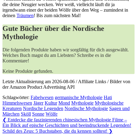
die deine ‌Neugier ⁤wecken. Wer weiß, vielleicht läuft dir ja
irgendwann einer‍ der beiden Wölfe über den Weg – zumindest ‌in⁢
deinen
Träumen
! Bis zum ⁤nächsten Mal!
Gute Bücher über die Nordische
Mythologie
Die folgenden Produkte haben wir sorgfältig für dich ausgewählt.
Welches Buch magst du am Liebsten? Schreibe es in die
Kommentare!
Keine Produkte gefunden.
Letzte Aktualisierung am 2026-08-06 / Affiliate Links / Bilder von
der Amazon Product Advertising API
Schlagwörter:
Fabelwesen
germanische Mythologie
Hati
Himmelswesen
Jäger
Kultur
Mond
Mythologie
Mythologische
Kreaturen
Nordische Legenden
Nordische Mythologie
Sagen und
Märchen
Sköll
Sonne
Wölfe
Beitragsnavigation
Previous
❮
Entdecke die faszinierenden chinesischen Mythologie Filme –
Post:
Ein Blick auf epische Geschichten und beeindruckende Legenden!
Next
Schild des Zeus: 5 Buchstaben, die du kennen solltest!
❯
Post: