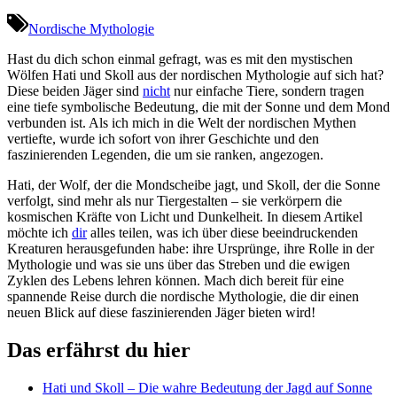
Nordische Mythologie
Hast du dich schon einmal gefragt, was es mit den mystischen
Wölfen Hati und ⁣Skoll aus der nordischen Mythologie auf sich hat?​
Diese beiden Jäger sind
nicht
nur einfache Tiere, sondern tragen
eine tiefe ‍symbolische Bedeutung, die mit der ‍Sonne und dem ‍Mond
verbunden ist. Als ich mich in die Welt der nordischen Mythen
vertiefte, wurde ⁣ich sofort von ihrer Geschichte und den
faszinierenden ‌Legenden, ⁢die um sie ranken, ‍angezogen.
Hati, der Wolf, der die Mondscheibe jagt, und Skoll, der die Sonne
‌verfolgt,⁤ sind mehr als ​nur Tiergestalten – sie‌ verkörpern die
kosmischen Kräfte von Licht und Dunkelheit. In diesem Artikel
möchte ich
dir
alles ⁢teilen, was ich ⁣über ⁣diese beeindruckenden
Kreaturen herausgefunden‍ habe: ihre Ursprünge, ihre Rolle in der
Mythologie und was sie uns über das Streben⁤ und die ewigen
Zyklen des Lebens lehren können. Mach dich bereit​ für eine
spannende Reise durch die nordische Mythologie, die dir einen
neuen⁢ Blick auf diese faszinierenden Jäger bieten wird!
Das‌ erfährst du hier
Hati und Skoll – Die wahre Bedeutung der Jagd auf Sonne