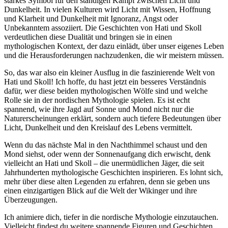
starkes Symbol für ⁣den ständigen Kampf zwischen Licht und‌
Dunkelheit. In vielen Kulturen wird Licht mit Wissen, Hoffnung
und Klarheit und Dunkelheit mit ⁢Ignoranz, Angst oder‍
Unbekanntem assoziiert.‍ Die Geschichten von ⁢Hati und Skoll
verdeutlichen diese Dualität und bringen‍ sie in einen
mythologischen Kontext, der ‌dazu einlädt, über unser eigenes Leben
und die Herausforderungen nachzudenken, die wir meistern müssen.
So, das war also ein kleiner Ausflug in die faszinierende ⁤Welt von
Hati und Skoll! ​Ich hoffe, du hast jetzt ein besseres Verständnis
dafür, wer diese beiden mythologischen ⁢Wölfe sind und welche
Rolle sie in der nordischen Mythologie⁣ spielen. Es ist echt
spannend, wie ihre Jagd auf Sonne und Mond nicht nur die
Naturerscheinungen​ erklärt, sondern auch tiefere Bedeutungen über
Licht, Dunkelheit und den Kreislauf des Lebens vermittelt.
Wenn du das nächste Mal in den Nachthimmel schaust und den
Mond siehst, oder​ wenn der Sonnenaufgang dich​ erwischt, denk
vielleicht an Hati ‌und Skoll – die unermüdlichen Jäger, die seit
Jahrhunderten mythologische‍ Geschichten inspirieren. Es lohnt sich,⁣
mehr über diese ​alten Legenden zu erfahren, denn sie geben uns
einen einzigartigen Blick auf die Welt der Wikinger und ihre
Überzeugungen.
Ich animiere dich, ⁤tiefer in die nordische‍ Mythologie einzutauchen.
Vielleicht findest du weitere spannende Figuren und Geschichten,