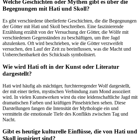
Welche Geschichten oder Mythen gibt es über ​die
Begegnungen mit Hati und Skoll?
Es gibt verschiedene überlieferte Geschichten, die die Begegnungen
der Götter mit ⁤Hati und Skoll beschreiben. ⁢Eine faszinierende
Erzählung erzählt von der Versuchung der Götter, die Wölfe mit
verschiedenen⁣ Gegenständen zu beschäftigen, um ihre Jagd⁢
abzulenken.‍ Oft wird⁤ beschrieben, ‍wie die ​Götter verzweifelt
versuchen, den Lauf der‌ Zeit zu beeinflussen, was ⁣die Macht und
Unberechenbarkeit des Schicksals symbolisiert.
Wie wird Hati oft in der⁤ Kunst oder Literatur
dargestellt?
Hati‌ wird häufig als mächtiger, furchterregender Wolf dargestellt,
⁤der mit einer tiefen, mystischen Verbindung⁢ zum Mond assoziiert
wird. In vielen ⁤Kunstwerken wirst du ‍eine leidenschaftliche Jagd mit
dramatischen Farben und kräftigen Pinselstrichen sehen. Diese
Darstellungen fangen​ die Intensität der Mythologie ein und
vermitteln die emotionale Tiefe des⁤ Konflikts zwischen Tag und
Nacht.
Gibt es heutige kulturelle Einflüsse, die von Hati und
Skoll inspiriert sind?