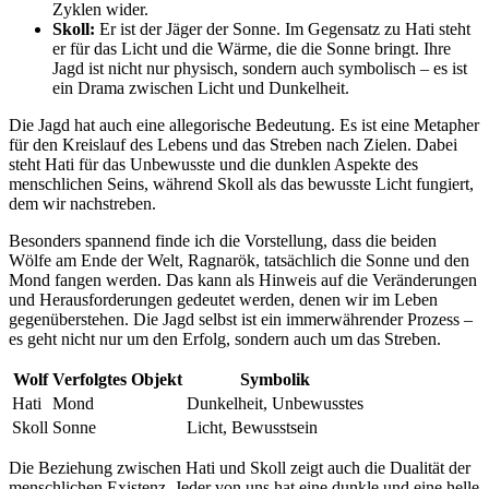
Zyklen wider.
Skoll:
Er ist der Jäger der Sonne. Im Gegensatz zu Hati steht
er für⁣ das Licht⁢ und die Wärme, die die Sonne bringt. Ihre
Jagd ist nicht ‍nur physisch,​ sondern auch⁢ symbolisch – es ist
ein Drama zwischen Licht⁤ und Dunkelheit.
Die Jagd‌ hat auch eine allegorische​ Bedeutung. Es ist eine Metapher
für den ⁢Kreislauf des Lebens‌ und das Streben nach Zielen. Dabei
steht Hati für das‍ Unbewusste und die dunklen Aspekte des
menschlichen⁢ Seins, während Skoll als das bewusste Licht fungiert,
dem wir nachstreben.
Besonders spannend finde ich die Vorstellung, dass die beiden
Wölfe ‍am Ende⁢ der Welt, Ragnarök, tatsächlich die Sonne und ⁢den
Mond fangen werden. Das kann als Hinweis auf die Veränderungen
und Herausforderungen gedeutet werden, denen wir im Leben
gegenüberstehen. Die Jagd selbst ist ein immerwährender Prozess –
es geht nicht nur um den Erfolg,⁢ sondern auch um das ‌Streben.
Wolf
Verfolgtes Objekt
Symbolik
Hati
Mond
Dunkelheit, Unbewusstes
Skoll
Sonne
Licht, Bewusstsein
Die Beziehung zwischen Hati und Skoll zeigt auch⁢ die Dualität der
menschlichen Existenz. Jeder von uns hat eine dunkle und eine‌ helle