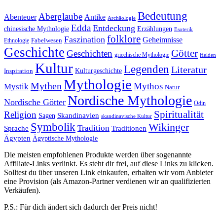
Bedeutung
Aberglaube
Abenteuer
Antike
Archäologie
Edda
Entdeckung
chinesische Mythologie
Erzählungen
Esoterik
folklore
Faszination
Geheimnisse
Fabelwesen
Ethnologie
Geschichte
Götter
Geschichten
griechische Mythologie
Helden
Kultur
Legenden
Literatur
Kulturgeschichte
Inspiration
Mythologie
Mythen
Mythos
Mystik
Natur
Nordische Mythologie
Nordische Götter
Odin
Spiritualität
Religion
Skandinavien
Sagen
skandinavische Kultur
Symbolik
Wikinger
Tradition
Sprache
Traditionen
Ägypten
Ägyptische Mythologie
Die meisten empfohlenen Produkte werden über sogenannte
Affiliate-Links verlinkt. Es steht dir frei, auf diese Links zu klicken.
Solltest du über unseren Link einkaufen, erhalten wir vom Anbieter
eine Provision (als Amazon-Partner verdienen wir an qualifizierten
Verkäufen).
P.S.: Für dich ändert sich dadurch der Preis nicht!