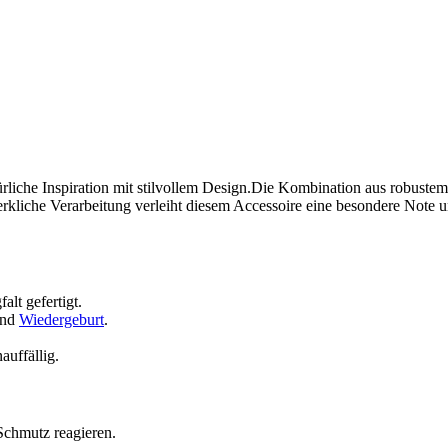
rliche Inspiration mit stilvollem Design.Die Kombination aus robust
kliche Verarbeitung verleiht diesem Accessoire eine besondere⁣ Note und
lt ⁤gefertigt.
und
Wiedergeburt
.
auffällig.
⁣Schmutz reagieren.