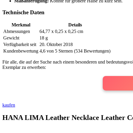
Maßanfertigung:
Könnte für größere Hälse ⁢zu kurz sein.
Technische Daten
Merkmal
Details
Abmessungen
64,77 x 0,25 x 0,25 cm
Gewicht
18 g
Verfügbarkeit seit
20. Oktober 2018
Kundenbewertung
4,6 von 5 Sternen (534 Bewertungen)
Für alle,⁣ die auf der Suche ​nach einem besonderen und bedeutungsvol
Exemplar zu erwerben:
kaufen
HANA ‍LIMA Leather Necklace ‍Leather ‍Co