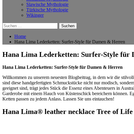
Slawische Mythologie
Türkische Mythologie
Wikinger
Suchen
nach:
Home
Hana Lima Lederketten: Surfer-Style für Damen & Herren
Hana Lima Lederketten: Surfer-Style fü
Hana‌ Lima Lederketten: Surfer-Style für Damen & Herren
Willkommen zu unserem ‌neuesten Blogbeitrag, in dem wir ⁤die stilvolle
sind diese handgefertigten Schmuckstücke nicht nur modisch, sondern a
geeignet sind, trägt‌ jedes Stück die⁢ Essenz eines​ Abenteuers in ​Aus
Garderobe mit einem Hauch von⁤ Küstenschick‍ bereichern können. Egal,
Ketten passen zu jedem Anlass. Lassen Sie uns eintauchen!
Hana Lima® ⁢leather ‍necklace Tree‌ of Life