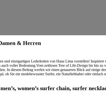
r Damen & Herren
n und ​einzigartigen Lederketten‍ von Hana‌ Lima vorstellen!⁢ Inspirier
uch voller Bedeutung.Vom zeitlosen Tree of ⁤Life-Design bis ‌hin zu⁢ ve
tralien. In diesem Beitrag werfen‍ wir einen genaueren Blick⁣ auf einige
 ob Sie ein ⁤modebewusster Surfer, ein ⁤Naturliebhaber‍ oder einfach⁢ n
 men’s, women’s surfer chain, ‌surfer ⁢neckla