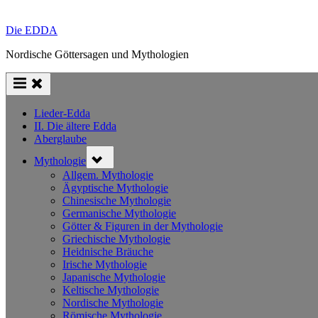
Die EDDA
Nordische Göttersagen und Mythologien
Lieder-Edda
II. Die ältere Edda
Aberglaube
Toggle
Mythologie
sub-
menu
Allgem. Mythologie
Ägyptische Mythologie
Chinesische Mythologie
Germanische Mythologie
Götter & Figuren in der Mythologie
Griechische Mythologie
Heidnische Bräuche
Irische Mythologie
Japanische Mythologie
Keltische Mythologie
Nordische Mythologie
Römische Mythologie