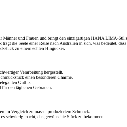
r​ Männer und Frauen und bringt den einzigartigen ⁤HANA LIMA-Stil zu
 trägt​ die ⁢Seele einer⁢ Reise nach Australien in sich, was bedeutet, d
uckstück zu einem ‍echten Hingucker.
chwertiger ⁤Verarbeitung hergestellt.
m Schmuckstück einen besonderen Charme.
eleganten Outfits.
l für den täglichen Gebrauch.
den im Vergleich​ zu massenproduziertem Schmuck.
s es⁤ schwierig macht, das ‍gewünschte Stück zu bekommen.