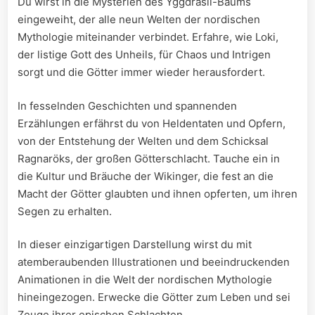
Du wirst in die Mysterien des Yggdrasil-Baums
eingeweiht, der alle neun​ Welten der nordischen
⁣Mythologie miteinander ⁤verbindet. Erfahre, wie Loki,
der ⁤listige Gott des ⁤Unheils, für Chaos und Intrigen
sorgt und die Götter ‍immer wieder herausfordert.
In‌ fesselnden Geschichten​ und spannenden⁣
Erzählungen erfährst ⁢du von Heldentaten und Opfern,
von der⁢ Entstehung der‍ Welten und​ dem Schicksal
Ragnaröks, der großen Götterschlacht. Tauche ein in
die Kultur und Bräuche der Wikinger, die ⁤fest ⁣an‍ die
Macht der Götter‍ glaubten und ihnen opferten, um ihren
Segen zu‌ erhalten.
In dieser einzigartigen Darstellung wirst du mit
atemberaubenden Illustrationen und beeindruckenden
Animationen in die ⁣Welt der⁢ nordischen ​Mythologie
hineingezogen.‍ Erwecke ⁤die Götter zum Leben und sei
Zeuge ihrer epischen Schlachten.