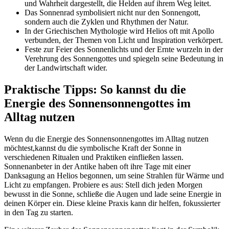
und Wahrheit ​dargestellt, die‌ Helden auf ihrem Weg leitet.
Das Sonnenrad‌ symbolisiert nicht nur ⁣den Sonnengott,
sondern auch ‍die Zyklen und Rhythmen der Natur.
In der ‌Griechischen Mythologie wird ‍Helios oft mit Apollo
verbunden, der⁢ Themen von Licht und Inspiration verkörpert.
Feste zur ⁢Feier ‍des Sonnenlichts ​und der Ernte wurzeln‍ in der
Verehrung des⁣ Sonnengottes‍ und spiegeln⁢ seine ‍Bedeutung in⁢
der Landwirtschaft wider.
Praktische ​Tipps: So ‌kannst du ⁣die
Energie des Sonnensonnengottes im
Alltag‍ nutzen
Wenn du‌ die Energie des Sonnensonnengottes im Alltag nutzen
‍möchtest,kannst ⁤du ‍die‌ symbolische Kraft der Sonne ⁣in
verschiedenen Ritualen und Praktiken ‍einfließen⁣ lassen.
Sonnenanbeter in der ⁣Antike haben oft ihre Tage mit einer
Danksagung an Helios begonnen, um seine ‌Strahlen für Wärme und
Licht zu empfangen. ⁤Probiere es aus: Stell ⁤dich jeden⁤ Morgen
bewusst in die Sonne, schließe die Augen und lade seine Energie in
deinen Körper ein. Diese kleine Praxis kann dir‍ helfen, fokussierter
in den Tag ​zu starten.