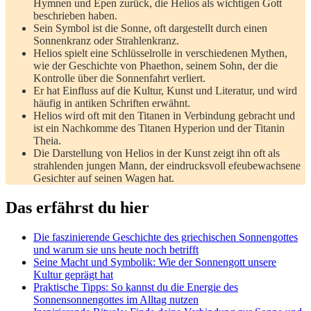
Hymnen​ und Epen‌ zurück, die Helios als wichtigen ⁤Gott
beschrieben‍ haben.
Sein Symbol⁢ ist die‍ Sonne, oft dargestellt durch einen
Sonnenkranz oder ⁣Strahlenkranz.
Helios spielt⁤ eine​ Schlüsselrolle in verschiedenen Mythen,
wie der Geschichte von⁢ Phaethon, seinem Sohn, der die
Kontrolle⁢ über die ‍Sonnenfahrt verliert.
Er hat Einfluss auf die⁢ Kultur, Kunst und Literatur, und​ wird
häufig in antiken Schriften erwähnt.
Helios wird⁤ oft mit den Titanen in Verbindung ⁢gebracht und
ist⁣ ein Nachkomme⁤ des Titanen Hyperion und der Titanin
Theia.
Die⁤ Darstellung ‌von Helios in der Kunst zeigt ihn oft als ​
strahlenden jungen Mann, der eindrucksvoll efeubewachsene
Gesichter auf seinen Wagen‍ hat.
Das erfährst du hier
Die faszinierende Geschichte des⁢ griechischen Sonnengottes
und warum sie ⁢uns heute noch betrifft
Seine Macht und Symbolik: Wie der Sonnengott unsere
Kultur geprägt hat
Praktische​ Tipps: ‌So kannst du die Energie des
Sonnensonnengottes⁢ im Alltag nutzen