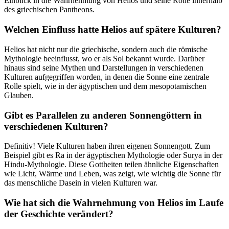
Einblick in die Wahrnehmung von Helios und seine Rolle innerhalb
⁢des griechischen Pantheons.
Welchen Einfluss hatte Helios auf⁢ spätere Kulturen?
Helios hat nicht nur die griechische, sondern auch ⁢die römische
Mythologie ⁢beeinflusst, wo​ er als​ Sol‌ bekannt wurde. Darüber
hinaus ⁤sind seine Mythen ⁤und Darstellungen in‌ verschiedenen ​
Kulturen aufgegriffen worden, ‌in denen die Sonne eine zentrale‍
Rolle spielt,⁣ wie in der ägyptischen ⁣und dem​ mesopotamischen
Glauben.
Gibt es Parallelen‌ zu anderen Sonnengöttern in
verschiedenen Kulturen?
Definitiv! Viele‌ Kulturen haben‌ ihren eigenen​ Sonnengott.⁣ Zum
Beispiel gibt es Ra‍ in der ägyptischen Mythologie oder‌ Surya in der
Hindu-Mythologie. Diese ​Gottheiten teilen ähnliche Eigenschaften
wie⁢ Licht, ‍Wärme und Leben, was zeigt, wie ⁣wichtig⁤ die⁤ Sonne ⁢für
das menschliche‌ Dasein ⁢in ​vielen Kulturen⁢ war.⁣
Wie hat sich die Wahrnehmung ⁤von Helios im Laufe
der Geschichte verändert?