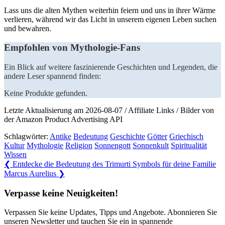
Lass uns die alten​ Mythen ⁢weiterhin feiern und uns⁤ in ‌ihrer ⁢Wärme
‌verlieren,‍ während wir⁣ das Licht in unserem​ eigenen Leben ⁤suchen
und⁣ bewahren.
Empfohlen von ⁢Mythologie-Fans
Ein ​Blick auf weitere faszinierende Geschichten⁤ und‍ Legenden, die
andere ⁣Leser spannend finden:
Keine Produkte gefunden.
Letzte Aktualisierung am 2026-08-07 / Affiliate Links / Bilder von
der Amazon Product Advertising API
Schlagwörter:
Antike
Bedeutung
Geschichte
Götter
Griechisch
Kultur
Mythologie
Religion
Sonnengott
Sonnenkult
Spiritualität
Wissen
Beitragsnavigation
Previous
❮
Entdecke die Bedeutung des Trimurti Symbols für deine Familie
Post:
Next
Marcus Aurelius
❯
Post:
Verpasse keine Neuigkeiten!
Verpassen Sie keine Updates, Tipps und Angebote. Abonnieren Sie
unseren Newsletter und tauchen Sie ein in spannende