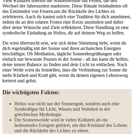
Viele Kulturen⁣ feierten ‌die⁤ Sonnenwende ⁤mit Festen, die den
Wechsel der Jahreszeiten markieren. Diese Rituale beinhalteten oft
das Entzünden von ⁣Feuern,um die Rückkehr des Lichtes zu‍
zelebrieren. Auch‌ du kannst solch eine ⁣Tradition für dich ⁣annehmen,
indem ‍du an den⁢ solaren Festen‍ eine Kerze anzündest ⁢und dabei
über deine Wünsche und Ziele ‍reflektierst. Diese⁣ Handlung⁣ ist ⁤eine
symbolische Einladung an Helios, dir auf deinem Weg zu helfen.
Du⁣ wirst überrascht sein,‌ wie sich deine ‍Stimmung hebt, ‍wenn du‌
dich regelmäßig mit ‌der Sonne und ihren archaischen Energien
beschäftigst. ⁢Ob Meditation, tägliche Sonnenbegrüßungen⁣ oder ​
einfach nur bewusste Pausen in der Sonne - ‍all ⁤das kann ⁤dir ⁢helfen,⁢
deine innere ⁣Balance ‍zu ⁢finden ⁤und dein Licht⁢ zu entfachen. Nach
einer Weile wirst‌ du feststellen, dass die Verbindung zur Sonne‍ dir
mehr Klarheit und Kraft gibt, wenn du deinen eigenen Lebensweg
kreierst und gehst.
Die wichtigsten Fakten:
Helios war nicht nur der ⁣Sonnengott, sondern auch eine
Symbolfigur für Licht, Wissen‌ und Wahrheit ‌in der
griechischen Mythologie.
Die Sonnenwende wird in vielen Kulturen als‌ ein
⁢bedeutendes Ereignis​ gefeiert, ‍um den Kreislauf des Lebens
und die Rückkehr des Lichtes zu ehren.