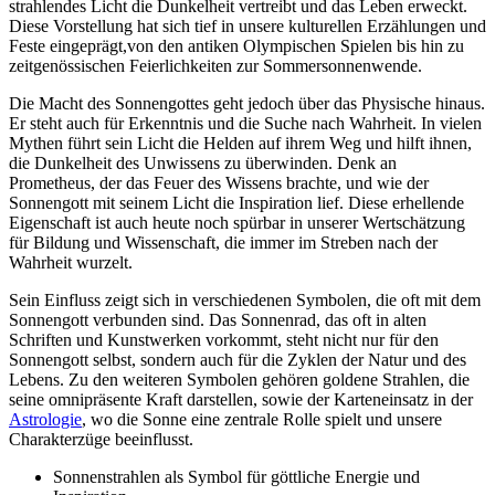
strahlendes Licht die Dunkelheit vertreibt und das Leben erweckt.
Diese Vorstellung hat ​sich tief in unsere kulturellen Erzählungen ⁣und
Feste eingeprägt,von den antiken ⁣Olympischen‌ Spielen bis ‍hin zu
zeitgenössischen Feierlichkeiten zur Sommersonnenwende.
Die Macht ⁢des Sonnengottes ⁣geht jedoch über das⁣ Physische hinaus.
Er steht auch für Erkenntnis ⁤und die Suche‌ nach Wahrheit. In vielen
Mythen‌ führt sein Licht die ⁣Helden‍ auf ⁣ihrem ​Weg ​und hilft ihnen,
die Dunkelheit des Unwissens zu überwinden. Denk an⁣
Prometheus, der das Feuer ‌des Wissens ‍brachte,‍ und wie der
Sonnengott mit seinem​ Licht die Inspiration ⁤lief. Diese​ erhellende
Eigenschaft ist auch heute noch spürbar in unserer⁢ Wertschätzung ​
für Bildung und Wissenschaft, die ⁢immer im Streben nach der​
Wahrheit wurzelt.
Sein ​Einfluss⁣ zeigt sich in⁤ verschiedenen Symbolen, die‍ oft mit ​dem
Sonnengott verbunden sind. Das ⁤Sonnenrad, das oft in alten
Schriften und Kunstwerken vorkommt,⁤ steht nicht nur für den
Sonnengott selbst,⁤ sondern auch ⁢für die Zyklen der Natur und ‍des
Lebens. Zu⁣ den ⁢weiteren Symbolen‍ gehören goldene Strahlen, ‌die
seine omnipräsente​ Kraft darstellen, sowie der Karteneinsatz in⁤ der⁤
Astrologie
, wo die ⁣Sonne eine zentrale Rolle⁤ spielt und unsere‍
Charakterzüge beeinflusst.
Sonnenstrahlen als Symbol ​für göttliche ⁢Energie und