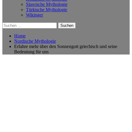
Slawische Mythologie
Türkische Mythologie
Wikinger
Suchen
nach:
Home
Nordische Mythologie
Erfahre mehr über den Sonnengott griechisch und seine
Bedeutung für uns