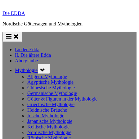
Die EDDA
Nordische Göttersagen und Mythologien
Lieder-Edda
II. Die ältere Edda
Aberglaube
Toggle
Mythologie
sub-
menu
Allgem. Mythologie
Ägyptische Mythologie
Chinesische Mythologie
Germanische Mythologie
Götter & Figuren in der Mythologie
Griechische Mythologie
Heidnische Bräuche
Irische Mythologie
Japanische Mythologie
Keltische Mythologie
Nordische Mythologie
Römische Mythologie