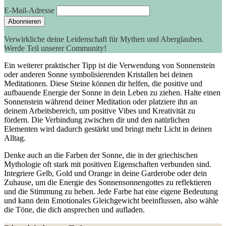
E-Mail-Adresse
Verwirkliche deine Leidenschaft für Mythen und Aberglauben.
Werde Teil unserer Community!
Ein weiterer praktischer Tipp ist die Verwendung von ⁣Sonnenstein
‌oder anderen Sonne symbolisierenden Kristallen bei deinen
Meditationen.⁢ Diese Steine können dir helfen, ​die ⁣positive und
aufbauende Energie der Sonne⁢ in dein Leben zu ziehen. Halte einen
​Sonnenstein während ⁤deiner Meditation oder platziere ‍ihn an
⁢deinem Arbeitsbereich, um positive ​Vibes und Kreativität‍ zu
fördern. Die Verbindung zwischen dir und den natürlichen
Elementen wird dadurch gestärkt und bringt mehr Licht in deinen⁣
Alltag.
Denke auch an ⁣die Farben der⁣ Sonne, die in der griechischen
⁢Mythologie⁣ oft ⁤stark mit positiven Eigenschaften verbunden sind.
Integriere⁢ Gelb,⁤ Gold und⁤ Orange⁣ in deine Garderobe oder⁤ dein
Zuhause, um die Energie des Sonnensonnengottes zu⁢ reflektieren‌
und die Stimmung zu heben. Jede Farbe ⁤hat eine⁤ eigene Bedeutung
⁢und kann dein Emotionales ​Gleichgewicht beeinflussen, ⁢also wähle
die Töne, die dich ansprechen und aufladen.