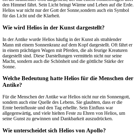
den Himmel ​fährt.⁤ Sein Licht bringt Wärme und Leben⁢ auf die Erde.
Helios war⁢ nicht‍ nur​ der⁢ Gott der⁢ Sonne,sondern auch ein Symbol
⁤für das Licht und die Klarheit.
Wie wird Helios in der Kunst dargestellt?
In⁣ der Antike wurde Helios häufig in der Kunst als strahlender
Mann mit ⁤einem Sonnenkranz auf dem Kopf ⁤dargestellt. ​Oft fährt er
in einem prächtigen Wagen mit⁢ Pferden, die als feurige Kreaturen
‍dargestellt sind. ⁤Diese Darstellungen vermitteln ‌nicht nur seine
Macht, sondern auch die‍ Schönheit⁤ und⁤ die⁢ göttliche Stärke der
‌Sonne.
Welche Bedeutung hatte Helios für die Menschen der
Antike?
Für die Menschen der Antike war Helios nicht nur‌ ein Sonnengott,
sondern auch eine Quelle des‌ Lebens. Sie‍ glaubten, dass⁣ er die
Ernte ⁣beeinflusste​ und den Tag erhellte. Sein Einfluss ​war ​
allgegenwärtig,‍ und viele hielten Feste ​zu Ehren von‍ Helios, um
seine Gunst zu gewinnen und Dankbarkeit auszudrücken.
Wie unterscheidet sich Helios ⁤von ⁣Apollo?