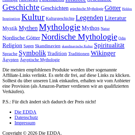
Geschichte
Götter
Geschichten
griechische Mythologie
Helden
Kultur
Legenden
Literatur
Kulturgeschichte
Inspiration
Mythologie
Mythen
Mythos
Mystik
Natur
Nordische Mythologie
Nordische Götter
Odin
Spiritualität
Religion
Skandinavien
Sagen
skandinavische Kultur
Symbolik
Wikinger
Tradition
Sprache
Traditionen
Ägypten
Ägyptische Mythologie
Die meisten empfohlenen Produkte werden über sogenannte
Affiliate-Links verlinkt. Es steht dir frei, auf diese Links zu klicken.
Solltest du über unseren Link einkaufen, erhalten wir vom Anbieter
eine Provision (als Amazon-Partner verdienen wir an qualifizierten
Verkäufen).
P.S.: Für dich ändert sich dadurch der Preis nicht!
Die EDDA
Datenschutz
Impressum
Copyright © 2026 Die EDDA.