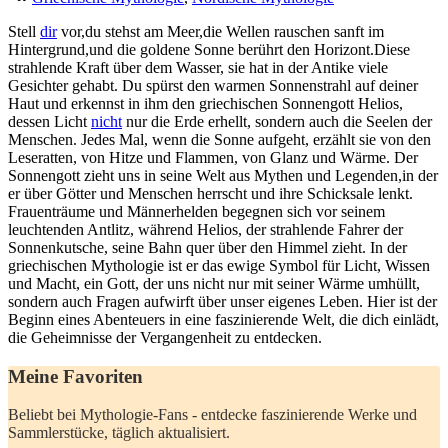
Stell
dir
⁣vor,du​ stehst am ⁣Meer,die Wellen rauschen sanft im
Hintergrund,und die​ goldene‌ Sonne berührt den Horizont.Diese
strahlende Kraft über dem Wasser,⁢ sie hat in‍ der⁤ Antike ‍viele
Gesichter⁢ gehabt. Du spürst den warmen Sonnenstrahl auf deiner
Haut​ und erkennst in ihm den ⁤griechischen Sonnengott Helios,
dessen Licht⁢
nicht
⁤nur die Erde​ erhellt, ⁤sondern auch die Seelen der
Menschen. Jedes ‌Mal, wenn die ⁢Sonne aufgeht, erzählt⁢ sie von den
Leseratten, von Hitze ⁢und Flammen, von Glanz und Wärme. Der
Sonnengott zieht uns in ⁢seine Welt aus Mythen und⁢ Legenden,in der
er über Götter und ‌Menschen herrscht und ​ihre Schicksale ‍lenkt.
Frauenträume​ und‍ Männerhelden begegnen sich vor seinem
leuchtenden ‌Antlitz, während​ Helios, der⁣ strahlende Fahrer​ der ​
Sonnenkutsche, seine Bahn​ quer über den ⁢Himmel zieht. In ⁤der
griechischen​ Mythologie ist er das ⁢ewige Symbol für⁢ Licht, Wissen
und Macht, ‍ein Gott, ‍der uns nicht nur mit seiner Wärme umhüllt,
sondern auch ⁣Fragen aufwirft über unser ⁢eigenes Leben. Hier ist der
Beginn eines ​Abenteuers ⁣in eine faszinierende Welt, die dich einlädt,
​die Geheimnisse ​der Vergangenheit zu entdecken.
Meine Favoriten
Beliebt ⁣bei Mythologie-Fans ​-⁤ entdecke⁣ faszinierende Werke und
Sammlerstücke, täglich aktualisiert.