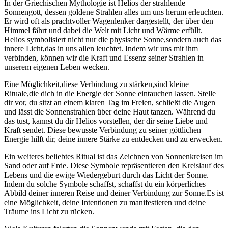
In der Griechischen Mythologie ist Helios der strahlende
Sonnengott, dessen goldene Strahlen ‌alles um uns herum erleuchten.​
Er ​wird oft als prachtvoller Wagenlenker dargestellt, der über den
Himmel fährt und dabei⁢ die Welt mit Licht und Wärme erfüllt.
⁤Helios symbolisiert nicht nur ⁢die physische Sonne,sondern auch⁣ das
innere Licht,das in uns allen leuchtet.‌ Indem wir uns⁣ mit ihm
verbinden, können wir ​die Kraft und Essenz seiner Strahlen in
unserem eigenen Leben wecken.
Eine Möglichkeit,diese Verbindung zu stärken,sind kleine
Rituale,die dich⁢ in die Energie der⁤ Sonne eintauchen lassen. Stelle
⁤dir vor, du ⁣sitzt ‍an einem klaren Tag im Freien,‍ schließt die Augen
und lässt die Sonnenstrahlen über deine Haut tanzen. ⁣Während du
das tust, kannst ⁣du dir Helios vorstellen, ⁤der‌ dir seine Liebe und
Kraft sendet. Diese ⁣bewusste Verbindung zu seiner göttlichen
‌Energie hilft dir, deine innere Stärke zu entdecken und zu erwecken.
Ein weiteres beliebtes Ritual ist das Zeichnen von​ Sonnenkreisen im
Sand oder ‍auf Erde. Diese Symbole repräsentieren den‍ Kreislauf des​
Lebens und ‍die ‍ewige ⁢Wiedergeburt durch das Licht der Sonne.
Indem​ du solche⁢ Symbole schaffst, schaffst du ein körperliches
Abbild‍ deiner ⁣inneren ⁤Reise​ und deiner Verbindung zur Sonne.Es ist
‌eine Möglichkeit, deine Intentionen zu manifestieren ​und deine
Träume⁣ ins Licht zu rücken.