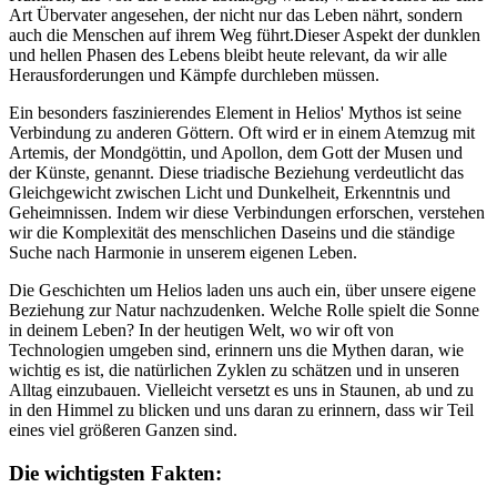
Art Übervater angesehen, der nicht nur ​das Leben nährt,⁤ sondern
auch die ⁤Menschen auf ihrem Weg führt.Dieser ⁣Aspekt der dunklen
und hellen‍ Phasen des Lebens bleibt heute relevant, da wir alle
Herausforderungen und Kämpfe durchleben müssen.
Ein‍ besonders faszinierendes Element in ⁤Helios' Mythos ist ⁤seine
Verbindung ​zu anderen ⁤Göttern. Oft wird er in einem Atemzug⁣ mit
Artemis, der‍ Mondgöttin, und Apollon, dem Gott der Musen und
der Künste, genannt. Diese triadische⁢ Beziehung verdeutlicht das
Gleichgewicht zwischen Licht und Dunkelheit, Erkenntnis und
Geheimnissen. Indem ‌wir diese Verbindungen​ erforschen, verstehen
wir die Komplexität des menschlichen‍ Daseins ​und die ständige
Suche ⁢nach Harmonie in unserem eigenen Leben.
Die ​Geschichten um Helios ⁢laden uns auch ein, ‌über unsere eigene
Beziehung⁣ zur⁢ Natur nachzudenken. Welche‍ Rolle‌ spielt⁢ die Sonne
‍in deinem Leben? In der heutigen Welt, wo wir oft von
Technologien umgeben sind, erinnern uns die Mythen daran, wie
wichtig es ist, die natürlichen Zyklen zu schätzen und in unseren
Alltag einzubauen.‍ Vielleicht versetzt es uns in ⁣Staunen, ab ⁢und⁢ zu
in⁢ den Himmel zu blicken ​und ‍uns daran zu ​erinnern,‍ dass wir Teil
eines​ viel größeren​ Ganzen sind.
Die​ wichtigsten Fakten: