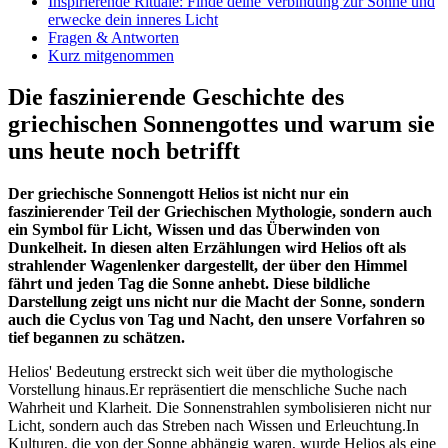
Inspirierende Rituale: Finde deine Verbindung zur Sonne⁤ und
erwecke dein inneres ⁢Licht
Fragen & Antworten
Kurz mitgenommen
Die faszinierende Geschichte des
griechischen Sonnengottes und warum sie
uns heute noch betrifft
Der griechische ⁤Sonnengott ⁤Helios ist⁣ nicht nur ein
faszinierender Teil der Griechischen Mythologie, sondern auch
ein Symbol für Licht, Wissen und das Überwinden von
Dunkelheit. In diesen ⁣alten Erzählungen wird Helios oft als
strahlender Wagenlenker dargestellt, der über den Himmel
fährt und jeden Tag‌ die Sonne anhebt. Diese‌ bildliche
Darstellung zeigt uns nicht nur die Macht ‌der Sonne,‌ sondern
auch die Cyclus von Tag und Nacht, den ​unsere⁤ Vorfahren ‍so
‍tief ⁣begannen‍ zu schätzen.
Helios' Bedeutung ⁤erstreckt‌ sich weit über die⁢ mythologische
Vorstellung‌ hinaus.Er ⁣repräsentiert die menschliche Suche nach
Wahrheit und Klarheit. Die Sonnenstrahlen symbolisieren nicht nur
Licht, ⁢sondern⁢ auch das⁣ Streben⁢ nach Wissen und Erleuchtung.In
⁤Kulturen, die von der ​Sonne ‍abhängig waren, wurde Helios als eine⁤