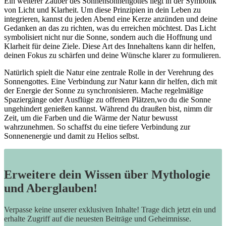
Ein ⁣weiterer Zauber des​ Sonnensonnengottes liegt in der ⁣Symbolik
von Licht und Klarheit.​ Um diese​ Prinzipien⁢ in dein Leben zu
‍integrieren, kannst du jeden Abend eine Kerze anzünden und deine
Gedanken ⁣an das zu‍ richten, was du erreichen⁣ möchtest. Das Licht
symbolisiert nicht nur die Sonne, sondern auch die Hoffnung ‌und
Klarheit für deine Ziele. Diese Art des Innehaltens‌ kann dir‍ helfen,
deinen ‍Fokus zu schärfen und deine Wünsche klarer‍ zu formulieren.
Natürlich⁤ spielt die Natur⁣ eine zentrale ⁣Rolle in⁢ der Verehrung des
Sonnengottes. Eine‍ Verbindung ‌zur Natur‌ kann dir ‌helfen,⁣ dich mit ​
der ⁢Energie der Sonne​ zu synchronisieren. Mache⁣ regelmäßige
Spaziergänge‌ oder Ausflüge zu offenen Plätzen,wo ‍du die Sonne
ungehindert genießen​ kannst. Während du draußen​ bist, nimm​ dir
Zeit, ⁢um die Farben und die Wärme der Natur bewusst
wahrzunehmen. So schaffst ‍du eine ⁤tiefere Verbindung zur⁢
Sonnenenergie und damit zu⁤ Helios selbst.
Erweitere dein Wissen über Mythologie
und Aberglauben!
Verpasse keine unserer exklusiven Inhalte! Trage dich jetzt ein und
erhalte Zugriff auf die neuesten Beiträge und Geheimnisse.