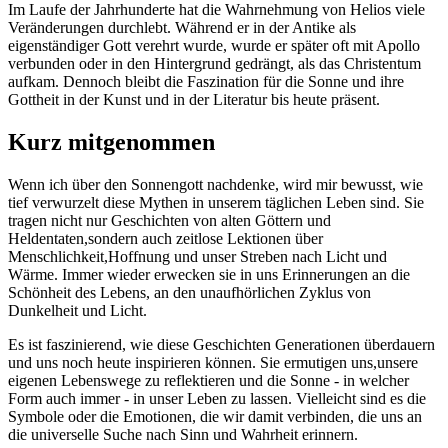
Im⁤ Laufe der⁢ Jahrhunderte hat die Wahrnehmung von Helios ​viele
Veränderungen durchlebt. ⁤Während er in der Antike als
eigenständiger ⁢Gott verehrt wurde, wurde er​ später‌ oft mit Apollo
verbunden oder in den Hintergrund gedrängt, als das ⁣Christentum
aufkam. Dennoch bleibt die Faszination für die Sonne und ihre
Gottheit in der Kunst und ‌in der Literatur ⁤bis heute ⁣präsent.
Kurz⁤ mitgenommen
Wenn ich ​über den⁤ Sonnengott ⁤nachdenke, ⁢wird mir bewusst, wie
tief verwurzelt diese Mythen ⁢in unserem täglichen Leben sind. ⁤Sie
tragen ​nicht nur Geschichten von⁢ alten Göttern und
Heldentaten,sondern auch ⁢zeitlose Lektionen über
Menschlichkeit,Hoffnung und unser Streben ⁤nach Licht und‍
Wärme. Immer⁢ wieder erwecken⁢ sie in uns Erinnerungen an die‌
Schönheit ⁣des ⁢Lebens, an den unaufhörlichen Zyklus von
Dunkelheit und ⁢Licht.
Es ist faszinierend, wie diese Geschichten Generationen überdauern
und uns noch⁢ heute inspirieren können. Sie‌ ermutigen uns,unsere
eigenen ⁤Lebenswege zu reflektieren ⁤und die Sonne - in welcher
Form auch immer - in unser Leben zu lassen. Vielleicht sind es⁢ die
⁢Symbole oder die Emotionen, die‌ wir damit verbinden, die⁢ uns an
die universelle Suche nach Sinn und Wahrheit erinnern.