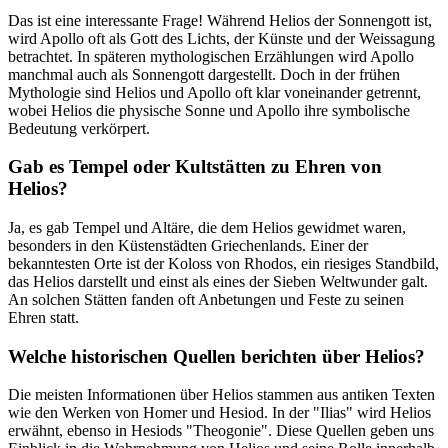
Das ist eine interessante Frage! Während Helios der Sonnengott ​ist,
wird Apollo oft‌ als Gott des Lichts, der Künste ‌und der Weissagung
betrachtet. In späteren mythologischen Erzählungen wird Apollo
manchmal auch als Sonnengott dargestellt. Doch ‍in der frühen
Mythologie sind ⁤Helios und Apollo oft⁤ klar voneinander getrennt,
wobei Helios ⁤die physische Sonne‍ und Apollo ihre symbolische
Bedeutung verkörpert.
Gab ⁣es Tempel oder Kultstätten zu‌ Ehren von
Helios?
Ja, es ‍gab​ Tempel⁣ und Altäre, die ⁢dem Helios gewidmet waren,
besonders in⁤ den Küstenstädten Griechenlands. Einer der
bekanntesten⁣ Orte ist der Koloss​ von Rhodos, ein ​riesiges Standbild,
das Helios darstellt und ​einst als eines der Sieben Weltwunder ⁤galt.
An‌ solchen ‍Stätten fanden oft Anbetungen und Feste zu seinen
Ehren ​statt.
Welche historischen Quellen berichten über Helios?
Die meisten Informationen über Helios stammen ‌aus antiken Texten
wie den⁤ Werken ⁣von​ Homer und Hesiod. In ⁤der "Ilias"‍ wird Helios
erwähnt, ebenso‌ in Hesiods "Theogonie". Diese Quellen⁣ geben uns