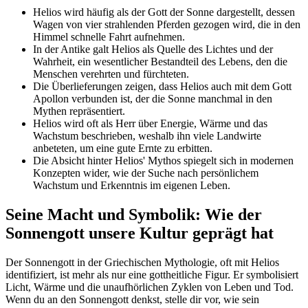
Helios wird ‍häufig als der ⁢Gott⁤ der Sonne dargestellt,​ dessen
Wagen von vier strahlenden Pferden ⁣gezogen wird, die​ in den‍
Himmel schnelle Fahrt aufnehmen.
In der Antike galt Helios‍ als Quelle‌ des Lichtes ​und der
Wahrheit, ein⁤ wesentlicher Bestandteil des Lebens, den die
Menschen verehrten und ‍fürchteten.
Die Überlieferungen ‍zeigen, dass Helios auch ‌mit dem ‌Gott
Apollon verbunden ⁢ist, der die Sonne‍ manchmal ‍in den
Mythen ‌repräsentiert.
Helios wird oft ⁤als⁣ Herr über Energie, Wärme ‌und das
⁢Wachstum beschrieben, weshalb​ ihn viele Landwirte⁢
anbeteten, um eine gute Ernte zu erbitten.
Die Absicht hinter Helios' Mythos spiegelt sich in modernen
Konzepten⁢ wider, wie der Suche ⁣nach‍ persönlichem
Wachstum und Erkenntnis im eigenen Leben.
Seine Macht und⁤ Symbolik:⁤ Wie⁤ der
⁤Sonnengott unsere⁤ Kultur geprägt hat
Der Sonnengott in ⁣der‌ Griechischen Mythologie,‍ oft mit Helios
⁤identifiziert, ist mehr als nur eine gottheitliche Figur. Er ⁤symbolisiert
Licht, Wärme und ⁢die unaufhörlichen Zyklen von Leben und Tod.
Wenn du an den Sonnengott denkst, stelle dir vor, wie sein