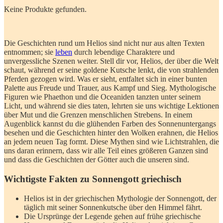
Keine Produkte gefunden.
Die Geschichten rund um ‍Helios sind nicht​ nur aus‍ alten ⁢Texten
entnommen; sie​
leben
durch lebendige Charaktere und
unvergessliche Szenen weiter. Stell dir vor, Helios, der über die Welt
schaut,⁤ während er seine goldene Kutsche lenkt,⁣ die ‍von strahlenden
Pferden‍ gezogen ⁢wird. ​Was er ⁣sieht, entfaltet​ sich in ‍einer bunten
Palette aus Freude und ⁣Trauer, ‍aus Kampf‍ und ⁢Sieg. Mythologische⁤
Figuren ⁢wie Phaethon und die Oceaniden tanzten unter seinem
Licht, und ⁤während sie dies taten, lehrten sie ⁢uns‍ wichtige Lektionen
⁣über Mut ​und die​ Grenzen menschlichen Strebens. In einem
Augenblick kannst ‌du die glühenden​ Farben des Sonnenuntergangs
besehen ⁤und die‍ Geschichten hinter den Wolken erahnen, die Helios
​an jedem⁣ neuen ‍Tag formt. Diese Mythen sind wie Lichtstrahlen,‍ die
uns daran‍ erinnern, dass ‍wir alle Teil ⁤eines ⁢größeren Ganzen ⁢sind
und dass‍ die Geschichten der Götter auch die unseren sind.
Wichtigste​ Fakten⁢ zu Sonnengott ⁣griechisch
Helios ist in⁣ der⁣ griechischen‍ Mythologie der Sonnengott, der
täglich mit seiner Sonnenkutsche‌ über den Himmel⁤ fährt.
Die Ursprünge ‍der Legende gehen auf ⁤frühe griechische