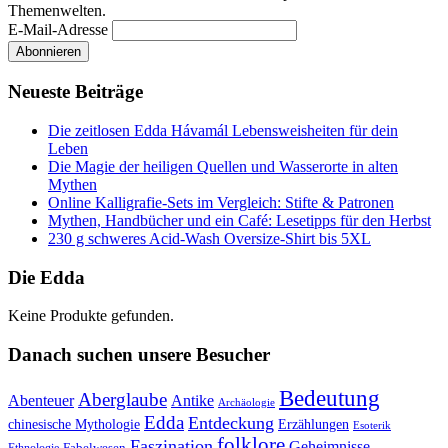
Themenwelten.
E-Mail-Adresse
Neueste Beiträge
Die zeitlosen Edda Hávamál Lebensweisheiten für dein
Leben
Die Magie der heiligen Quellen und Wasserorte in alten
Mythen
Online Kalligrafie‑Sets im Vergleich: Stifte & Patronen
Mythen, Handbücher und ein Café: Lesetipps für den Herbst
230 g schweres Acid-Wash Oversize-Shirt bis 5XL
Die Edda
Keine Produkte gefunden.
Danach suchen unsere Besucher
Bedeutung
Aberglaube
Abenteuer
Antike
Archäologie
Edda
Entdeckung
chinesische Mythologie
Erzählungen
Esoterik
folklore
Faszination
Geheimnisse
Fabelwesen
Ethnologie