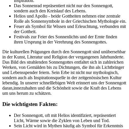
Inspiration.
Das Sonnenrad repräsentiert nicht nur den Sonnengott,
sondern ⁤auch den Kreislauf des‌ Lebens.
Helios‌ und Apollo - beide Gottheiten nehmen eine zentrale
Rolle als Sonnensymbole in der‍ Griechischen ‌Mythologie ein.
Feuer als Symbol ⁢für Wissen und Erleuchtung, ‍verbunden ​mit
der Gottheit.
Festivals ​zur Feier des Sonnenlichts und der Ernte finden
ihren Ursprung ⁣in der Verehrung ⁣des Sonnengottes.
Die‍ kulturellen Prägungen durch den Sonnengott sind ⁢unübersehbar
⁤in der Kunst, Literatur und ⁣Religion der‌ vergangenen Jahrhunderte.
Das Bild des strahlenden⁤ Sonnengottes‍ entfaltet sich in zahlreichen
Werken, von Gemälden bis⁤ zu Dichtungen, die ihn als‌ Lichtbringer
und Lebensspender feiern. Sein⁤ Erbe ist⁢ nicht nur mythologisch,
sondern auch als Inspirationsquelle in der ⁤zeitgenössischen ⁤Kultur
lebendig. In ⁢unserer‌ schnelllebigen Welt erinnert uns der‍ Sonnengott
daran,innezuhalten und ⁤die Schönheit‍ sowie die Kraft des Lebens
um uns ⁢herum​ zu⁣ schätzen.
Die wichtigsten Fakten:
Der Sonnengott, oft mit Helios identifiziert, repräsentiert
⁣Licht, Wärme sowie die Zyklen von Leben und Tod.
Sein Licht wird ⁢in Mythen⁤ häufig ‌als Symbol für ​Erkenntnis