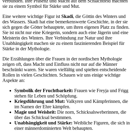
verbunden. Ihre Präsenz⁤ und Macht‍ auf dem Schlachtfeld machten‍
sie zu einem Symbol für Stärke und ‌Mut.
Eine ⁤weitere wichtige Figur ist
Skadi
,⁤ die Göttin des Winters und ​
des Wassers. Skadi⁤ hat eine bemerkenswerte‌ Geschichte, in der sie ​
sich gegen die Götter behauptete, um ihren eigenen Platz zu finden. ​
Sie ​ist nicht nur eine Kriegerin, sondern auch‍ eine ⁣Jägerin ⁢und eine
Meisterin des Winters. Ihre Verbindung⁢ zur Natur⁤ und ihre
Unabhängigkeit machen ‌sie zu einem faszinierenden‍ Beispiel für
Stärke in‍ der Mythologie.
Die Erzählungen über die Frauen in der nordischen Mythologie⁣
zeigen ​oft, dass Macht und Einfluss nicht nur ⁤auf die Männer
beschränkt waren. Sie ‌waren vielfältig und​ spielten entscheidende
Rollen in vielen Geschichten. Schauen wir uns einige wichtige
Aspekte an:
Symbolik der Fruchtbarkeit:
Frauen wie Freyja und Frigg
stehen für ⁢Leben und Schöpfung.
Kriegsführung und Mut:
Valkyren und‌ Kämpferinnen, ‌die
im ‌Namen der ​Ehre‌ kämpfen.
Magie und Weisheit:
Die norn, Schicksalsweberinnen, die
über das Schicksal bestimmen.
Unabhängigkeit und Stärke:
Weibliche ⁣Figuren, die sich in
⁣einer männerdominierten⁢ Welt ​behaupten.