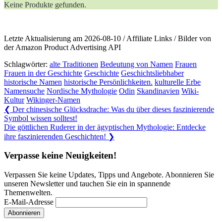
Keine Produkte gefunden.
Letzte Aktualisierung am 2026-08-10 / Affiliate Links / Bilder von
der Amazon Product Advertising API
Schlagwörter:
alte Traditionen
Bedeutung von Namen
Frauen
Frauen in der Geschichte
Geschichte
Geschichtsliebhaber
historische Namen
historische Persönlichkeiten.
kulturelle Erbe
Namensuche
Nordische Mythologie
Odin
Skandinavien
Wiki-
Kultur
Wikinger-Namen
Beitragsnavigation
Previous
❮
Der chinesische Glücksdrache: Was du über dieses faszinierende
Post:
Symbol wissen solltest!
Next
Die göttlichen Ruderer in der ägyptischen Mythologie: Entdecke
Post:
ihre faszinierenden Geschichten!
❯
Verpasse keine Neuigkeiten!
Verpassen Sie keine Updates, Tipps und Angebote. Abonnieren Sie
unseren Newsletter und tauchen Sie ein in spannende
Themenwelten.
E-Mail-Adresse