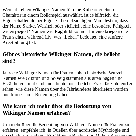
Wenn du einen Wikinger Namen ​für eine Rolle oder einen
⁤Charakter in einem Rollenspiel auswählst, ist ‍es hilfreich,‍ die‌
Eigenschaften deiner‍ Figur zu berücksichtigen. Möchtest⁣ du,‌ dass
der Name Stärke, Weisheit ‍oder vielleicht ⁤eine besondere Fähigkeit
widerspiegelt? Namen wie Ragnhild können für eine kriegerische
Frau stehen, während Liv, was „Leben“ bedeutet, eine ⁤sanftere
Ausstrahlung hat.
Gibt es historische Wikinger Namen,‌ die⁢ beliebt
sind?
Ja, ⁤viele Wikinger⁣ Namen für Frauen haben historische ⁣Wurzeln.‍
Namen ​wie Gudrun und Solveig stammen aus alten Sagen und
‌Erzählungen und sind auch heute ⁢noch beliebt.‍ Es ⁣ist faszinierend zu⁢
sehen,⁣ wie diese Namen über die Jahrhunderte überliefert wurden
und immer noch Bedeutung haben.
Wie kann ich mehr über die Bedeutung ⁢von
Wikinger ⁣Namen erfahren?
Um mehr über die Bedeutung von ⁢Wikinger Namen für Frauen zu
erfahren, empfehle ​ich, in ​Quellen⁢ über nordische Mythologie und
Geschichte zu‌ stöbern. Es gibt viele Bücher und Online-Ressourcen,