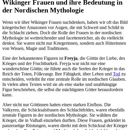
Wikinger Frauen und ihre Bedeutung⁢ in‍
der Nordischen Mythologie
Wenn wir über Wikinger Frauen nachdenken,⁢ haben wir oft⁢ das Bild
kriegerischer Amazonen​ vor Augen, ⁤die mit ‍Schwert und ‌Schild in
die Schlacht ziehen. Doch⁢ die Rolle der Frauen⁤ in der⁢ nordischen
Mythologie ist weitreichender und facettenreicher, ⁢als du vielleicht
denkst. Sie waren ‍nicht nur Kriegerinnen, sondern auch ⁤Hüterinnen
von Wissen, Magie und Traditionen.
Eine ⁢der bekanntesten ‌Figuren ist
Freyja
, die ⁢Göttin​ der Liebe, des
Krieges und der Fruchtbarkeit. Freyja ⁤war nicht nur eine
⁣wunderschöne Göttin; sie führte auch die Seelen der Krieger in das
Reich der‌ Toten, Fólkvangr. Ihre Fähigkeit,⁣ über Leben und
Tod
zu
entscheiden, verleiht ihr eine zentrale Rolle im nordischen Glauben.
In ⁤vielen alten Texten ⁣wird sie als eine​ starke und ⁢unabhängige
Figur beschrieben,‍ die selbst die mächtigsten Götter​ herausfordern
kann.
Aber‍ nicht ‍nur ⁣Göttinnen hatten⁢ einen starken Einfluss. Die​
Valkyren, die ⁢Schicksalsfrauen ⁣des ​Schlachtfeldes, waren⁤ ebenfalls⁣
zentrale Figuren in der nordischen Mythologie. Sie wählten die
Krieger, ​die in Valhall einziehen durften. Diese Frauen,‍ gekleidet in⁢
panzerartige ‌Rüstungen, waren direkt mit dem⁣ Schicksal der Krieger