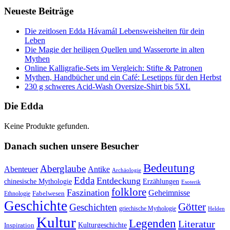
Neueste Beiträge
Die zeitlosen Edda Hávamál Lebensweisheiten für dein
Leben
Die Magie der heiligen Quellen und Wasserorte in alten
Mythen
Online Kalligrafie‑Sets im Vergleich: Stifte & Patronen
Mythen, Handbücher und ein Café: Lesetipps für den Herbst
230 g schweres Acid-Wash Oversize-Shirt bis 5XL
Die Edda
Keine Produkte gefunden.
Danach suchen unsere Besucher
Bedeutung
Aberglaube
Abenteuer
Antike
Archäologie
Edda
Entdeckung
chinesische Mythologie
Erzählungen
Esoterik
folklore
Faszination
Geheimnisse
Fabelwesen
Ethnologie
Geschichte
Götter
Geschichten
griechische Mythologie
Helden
Kultur
Legenden
Literatur
Kulturgeschichte
Inspiration