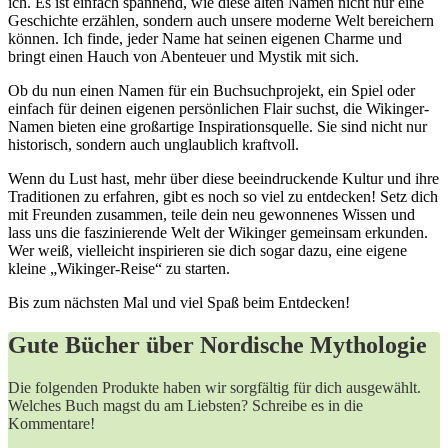
ich. Es ist einfach ⁤spannend, wie diese alten ⁣Namen⁤ nicht nur eine
Geschichte erzählen, sondern auch unsere ​moderne Welt⁤ bereichern
können. ⁤Ich finde, jeder ⁣Name hat seinen ⁢eigenen Charme ⁢und
bringt einen Hauch von‌ Abenteuer und Mystik ⁣mit sich.
Ob du‌ nun einen Namen für ein Buchsuchprojekt, ein Spiel ⁤oder
einfach‍ für deinen ⁤eigenen persönlichen Flair suchst, die ⁢Wikinger-
Namen ⁣bieten eine ‌großartige Inspirationsquelle. Sie sind nicht nur
‍historisch, sondern auch unglaublich ⁤kraftvoll.
Wenn⁣ du ​Lust hast, mehr ‍über diese​ beeindruckende Kultur und ihre
Traditionen zu erfahren,​ gibt es noch so viel zu entdecken! Setz ⁤dich
mit Freunden⁣ zusammen, teile dein neu gewonnenes ⁤Wissen und
lass uns die faszinierende Welt ​der Wikinger gemeinsam erkunden.
Wer weiß, vielleicht⁣ inspirieren sie ⁤dich sogar⁤ dazu, ⁤eine eigene
kleine „Wikinger-Reise“ zu starten.
Bis ​zum nächsten ⁣Mal und viel Spaß beim Entdecken!
Gute Bücher über Nordische Mythologie
Die folgenden Produkte haben wir sorgfältig für dich ausgewählt.
Welches Buch magst du am Liebsten? Schreibe es in die
Kommentare!