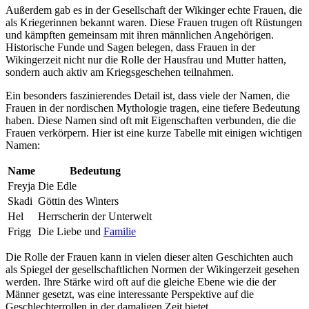
Außerdem gab es in der⁢ Gesellschaft der‍ Wikinger echte Frauen, die
als ‌Kriegerinnen bekannt ⁤waren.‌ Diese​ Frauen trugen oft Rüstungen
und⁢ kämpften gemeinsam mit ⁣ihren männlichen Angehörigen.
Historische Funde ‌und Sagen ⁣belegen, ⁣dass⁤ Frauen in ‍der
Wikingerzeit nicht nur die Rolle ⁤der Hausfrau und‍ Mutter hatten,
sondern auch aktiv am Kriegsgeschehen⁢ teilnahmen.
Ein besonders⁣ faszinierendes Detail ist, ⁤dass ‍viele der ⁢Namen, ​die
Frauen ⁣in der nordischen⁢ Mythologie tragen, eine tiefere Bedeutung
haben. Diese Namen​ sind oft⁢ mit Eigenschaften verbunden, die ‍die
Frauen verkörpern. Hier ist​ eine kurze Tabelle ‍mit einigen wichtigen
Namen:
Name
Bedeutung
Freyja
Die Edle
Skadi
Göttin des Winters
Hel
Herrscherin ‍der Unterwelt
Frigg
Die Liebe​ und
Familie
Die Rolle der Frauen kann in vielen dieser alten⁢ Geschichten‌ auch
als Spiegel der ‍gesellschaftlichen Normen‌ der Wikingerzeit‍ gesehen
werden. Ihre Stärke wird oft⁢ auf die gleiche‍ Ebene ⁣wie die der
Männer⁣ gesetzt, was eine interessante ‌Perspektive auf​ die
Geschlechterrollen in der damaligen Zeit ‌bietet.