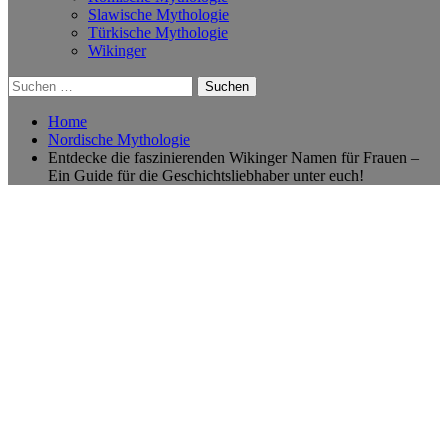
Slawische Mythologie
Türkische Mythologie
Wikinger
Suchen
nach:
Home
Nordische Mythologie
Entdecke die faszinierenden Wikinger Namen für Frauen –
Ein Guide für die Geschichtsliebhaber unter euch!