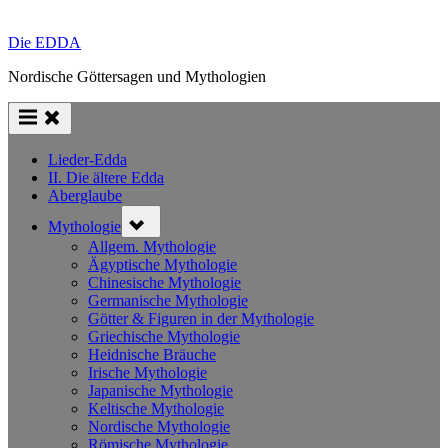
Die EDDA
Nordische Göttersagen und Mythologien
Lieder-Edda
II. Die ältere Edda
Aberglaube
Toggle
Mythologie
sub-
menu
Allgem. Mythologie
Ägyptische Mythologie
Chinesische Mythologie
Germanische Mythologie
Götter & Figuren in der Mythologie
Griechische Mythologie
Heidnische Bräuche
Irische Mythologie
Japanische Mythologie
Keltische Mythologie
Nordische Mythologie
Römische Mythologie