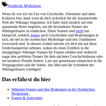
Nordische Mythologie
Wenn du‍ wie ich ein Fan von Geschichte, Abenteuer​ und alten
Kulturen bist, dann ‍wirst du dich sicherlich für die faszinierende
⁢Welt der Wikinger⁣ begeistern. Ich habe ⁢mich neulich​ auf eine
spannende Reise begeben, um‌ die besonderen Namen ​der
Wikingerfrauen zu entdecken. Diese Namen sind
nicht
‌nur‍
klangvoll, sondern
tragen
⁤auch⁤ Geschichten und Bedeutungen in
sich,⁣ die tief in ‍der nordischen Mythologie und‌ den Traditionen
verwurzelt sind. In⁣ diesem Artikel ‍möchte ich dich⁢ mit ⁢auf ⁣diese
Entdeckungsreise nehmen, sodass du ‍einen ‌Einblick ‌in⁣ die
einzigartigen Wikinger Namen für Frauen erhältst und‍ vielleicht
⁢sogar ‌den perfekten Namen für⁢ dein nächstes ⁢Geschichtsthema oder
ein kreatives Projekt findest. Lass uns gemeinsam eintauchen in die
Vergangenheit und die Stärke, den⁢ Mut und die Schönheit‌ der
Wikingerfrauen würdigen!
Das erfährst du hier
Wikinger Frauen⁤ und ‌ihre Bedeutung‌ in der Nordischen ​
Mythologie ‌
Fragen ‌& Antworten