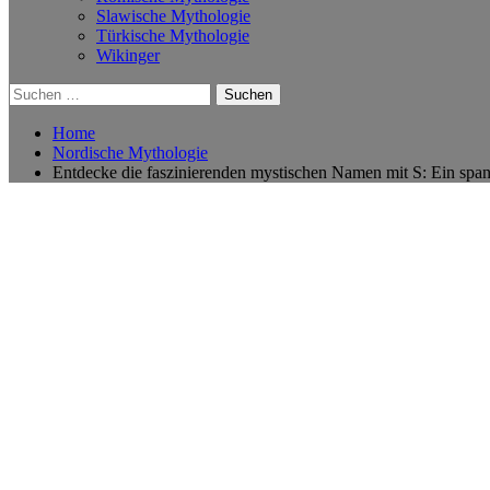
Slawische Mythologie
Türkische Mythologie
Wikinger
Suchen
nach:
Home
Nordische Mythologie
Entdecke die faszinierenden mystischen Namen mit S: Ein spa