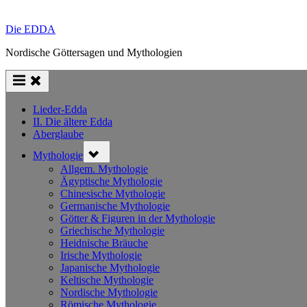
Die EDDA
Nordische Göttersagen und Mythologien
Lieder-Edda
II. Die ältere Edda
Aberglaube
Toggle
Mythologie
sub-
menu
Allgem. Mythologie
Ägyptische Mythologie
Chinesische Mythologie
Germanische Mythologie
Götter & Figuren in der Mythologie
Griechische Mythologie
Heidnische Bräuche
Irische Mythologie
Japanische Mythologie
Keltische Mythologie
Nordische Mythologie
Römische Mythologie