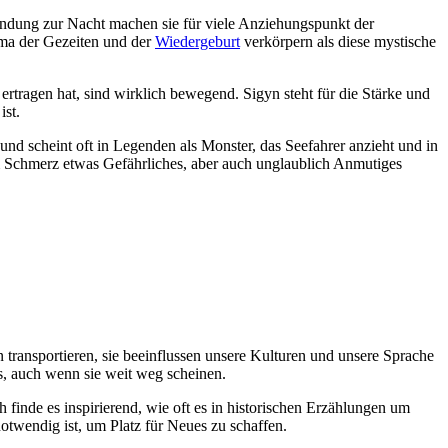
bindung zur Nacht machen sie für​ viele Anziehungspunkt⁤ der
a⁢ der Gezeiten und‍ der
Wiedergeburt
verkörpern⁣ als ⁣diese mystische⁤
 ⁤ertragen ⁤hat, sind wirklich ⁤bewegend. Sigyn steht für die Stärke und
st.‍
d scheint oft in Legenden als Monster, das⁤ Seefahrer anzieht und ​in
m⁢ Schmerz etwas Gefährliches, aber​ auch ⁤unglaublich⁢ Anmutiges
⁢ transportieren, sie beeinflussen unsere Kulturen und unsere Sprache
ns, auch wenn ⁢sie weit weg scheinen.
​ finde es inspirierend, wie oft es⁤ in historischen Erzählungen um
twendig⁢ ist, um Platz⁣ für Neues zu schaffen.