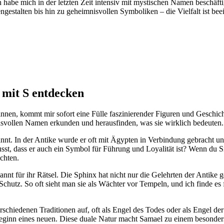
h habe ⁤mich in der letzten Zeit intensiv mit mystischen ​Namen beschäftig
estalten‌ bis hin zu geheimnisvollen Symboliken – die Vielfalt ist be
mit S ⁣entdecken
nen, kommt ⁢mir sofort eine Fülle faszinierender Figuren ⁢und Geschich
isvollen Namen ⁣erkunden und herausfinden, was ⁣sie wirklich bedeuten.
nnt. In​ der ⁣Antike wurde ‌er oft mit Ägypten in Verbindung gebracht und
 dass er auch ein Symbol für Führung und Loyalität ist? Wenn du Siriu
achten.
nnt für ihr Rätsel. Die Sphinx hat ‌nicht nur ​die Gelehrten ‌der Antike
chutz. So oft sieht man sie als Wächter vor Tempeln, und ich finde es fa
rschiedenen Traditionen auf, oft als Engel des ‌Todes oder als Engel der
 Beginn eines neuen. Diese duale Natur macht Samael zu einem besonde