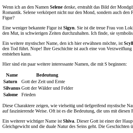
Wenn ich an den Namen
Selene
denke, erstrahlt das Bild⁣ der ​Mondg
Romantik. Selene verkörpert ⁢nicht nur den Mond, sondern auch den F
Figur?
Eine⁢ weniger ​bekannte Figur ist
Sigyn
.⁣ Sie ⁢ist die treue Frau von L
den Mut, ⁣in schwierigen Zeiten durchzuhalten. Ich finde, sie symbolisier
Ein weitere mystischer Name, den ich hier erwähnen möchte, ist
Scyl
⁣den Tod führt. Nope! Ihre Geschichte ist auch eine von ​Verzweiflung 
entstehen kann.
Hier ​sind ​ein paar weitere interessante Namen, die mit S beginnen:
Name
Bedeutung
Saturn
Gott der Zeit und Ernte
Silvanus
Gott der Wälder und Felder
Salome
Frieden
Diese Charaktere zeigen, wie vielseitig und ‌tiefgreifend mystische N
auf faszinierende Weise. Oft ist es⁢ die Bedeutung, die uns mit diesen 
Ein weiterer wichtiger Name ist
Shiva
. Dieser Gott ist ⁣einer der Hau
Gleichgewicht und die duale Natur des Seins geht.⁢ Die Geschichten⁤ ü