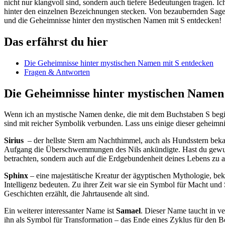
nicht nur ‍klangvoll sind, ⁣sondern auch tiefere Bedeutungen tragen. Ic
hinter den ⁤einzelnen Bezeichnungen stecken. Von bezaubernden Sageng
und die Geheimnisse⁣ hinter den mystischen Namen⁣ mit S entdecken!
Das erfährst du hier
Die Geheimnisse hinter mystischen Namen mit S entdecken
Fragen & Antworten
Die Geheimnisse hinter mystischen Namen 
Wenn ich‍ an mystische Namen ⁤denke, die mit dem Buchstaben S‌ begin
sind mit reicher Symbolik verbunden. Lass ⁢uns einige dieser geheimn
Sirius
⁢ – ⁣der hellste ‍Stern am‌ Nachthimmel, auch als Hundsstern beka
⁤Aufgang die Überschwemmungen des⁤ Nils ankündigte. Hast du gewusst,
betrachten, sondern⁢ auch auf die Erdgebundenheit ⁢deines ⁢Lebens ‌zu 
Sphinx
– eine ‍majestätische Kreatur der ägyptischen Mythologie, beka
Intelligenz bedeuten. Zu ihrer Zeit war ⁢sie ein Symbol für Macht und S
Geschichten erzählt, die Jahrtausende alt sind.
Ein weiterer interessanter Name ist
Samael
. Dieser Name taucht in ve
ihn als‍ Symbol für Transformation – das Ende eines Zyklus für den