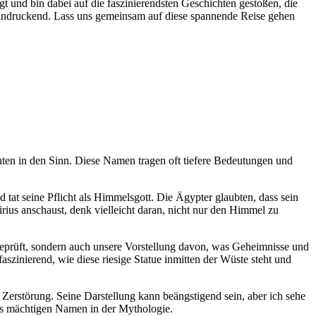
t und bin ‌dabei⁢ auf die faszinierendsten Geschichten gestoßen,⁣ die
eindruckend.⁢ Lass uns gemeinsam auf diese‌ spannende Reise gehen
ten in ⁤den Sinn. Diese Namen tragen oft​ tiefere Bedeutungen und
 tat seine Pflicht ⁣als ​Himmelsgott. Die Ägypter glaubten,⁤ dass sein
s anschaust, denk vielleicht‌ daran,⁣ nicht nur den Himmel ⁣zu
⁣ geprüft, sondern auch unsere Vorstellung davon,⁣ was Geheimnisse ‌und
szinierend, wie diese riesige Statue ‍inmitten ⁤der Wüste steht und
 Zerstörung. Seine Darstellung kann beängstigend sein, aber ich sehe‌
rs mächtigen Namen‌ in der Mythologie.