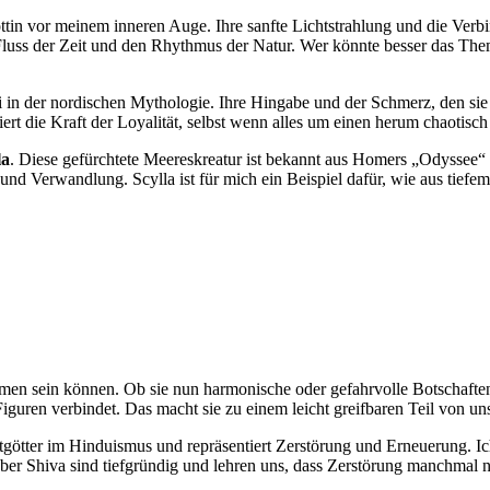
öttin‍ vor meinem inneren ​Auge. Ihre sanfte ‍Lichtstrahlung und die Ver
luss der Zeit und den Rhythmus der Natur. Wer könnte besser das Them
oki⁣ in der nordischen‌ Mythologie.⁢ Ihre Hingabe und der ‌Schmerz, den ‌sie
t die Kraft⁣ der Loyalität, selbst wenn ⁤alles um‌ einen herum chaotisch i
la
. Diese gefürchtete Meereskreatur ist bekannt aus Homers „Odyssee“ un
und Verwandlung. ⁣Scylla ist für mich ein Beispiel dafür, wie aus ⁤tiefe
amen sein können. Ob sie nun ‌harmonische oder gefahrvolle Botschaften
Figuren verbindet. Das macht sie‍ zu einem ⁤leicht greifbaren ⁤Teil von u
ptgötter im Hinduismus ‍und repräsentiert Zerstörung​ und Erneuerung. Ich
ber Shiva sind tiefgründig und​ lehren uns, dass Zerstörung manchmal no