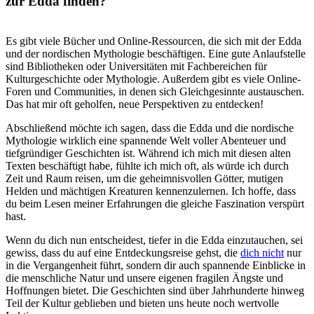
zur Edda finden?
Es gibt ⁤viele Bücher und Online-Ressourcen, die sich mit der Edda
und der nordischen Mythologie beschäftigen. Eine⁣ gute Anlaufstelle
sind‍ Bibliotheken⁣ oder Universitäten mit Fachbereichen für
Kulturgeschichte oder⁤ Mythologie. Außerdem gibt es viele Online-
Foren‍ und‌ Communities,‍ in denen sich Gleichgesinnte austauschen.
Das ​hat mir oft‌ geholfen, ‌neue Perspektiven zu entdecken!
Abschließend möchte ich ​sagen, dass die Edda und die nordische
Mythologie wirklich eine spannende Welt voller Abenteuer ⁣und⁤
tiefgründiger Geschichten ist.⁤ Während ‌ich⁣ mich ‍mit‌ diesen alten
Texten beschäftigt habe, fühlte ich mich oft, als würde ich durch
Zeit ‍und Raum reisen, um die geheimnisvollen Götter, mutigen
⁤Helden und mächtigen Kreaturen kennenzulernen. ⁣Ich ⁢hoffe,‍ dass
du beim ⁢Lesen meiner Erfahrungen die‌ gleiche Faszination verspürt
hast.
Wenn du dich nun entscheidest, tiefer in die Edda einzutauchen, sei
gewiss, ⁢dass ⁣du auf eine Entdeckungsreise​ gehst, die ⁤
dich nicht
nur
in die Vergangenheit führt, sondern dir auch spannende Einblicke in​
die⁢ menschliche ​Natur und unsere​ eigenen fragilen Ängste und ​
Hoffnungen bietet. Die Geschichten sind über Jahrhunderte​ hinweg
Teil der Kultur ‍geblieben ⁣und‌ bieten uns heute noch wertvolle