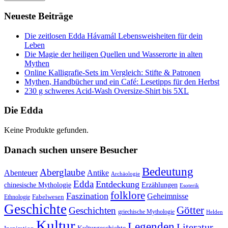
Neueste Beiträge
Die zeitlosen Edda Hávamál Lebensweisheiten für dein
Leben
Die Magie der heiligen Quellen und Wasserorte in alten
Mythen
Online Kalligrafie‑Sets im Vergleich: Stifte & Patronen
Mythen, Handbücher und ein Café: Lesetipps für den Herbst
230 g schweres Acid-Wash Oversize-Shirt bis 5XL
Die Edda
Keine Produkte gefunden.
Danach suchen unsere Besucher
Bedeutung
Aberglaube
Abenteuer
Antike
Archäologie
Edda
Entdeckung
chinesische Mythologie
Erzählungen
Esoterik
folklore
Faszination
Geheimnisse
Fabelwesen
Ethnologie
Geschichte
Götter
Geschichten
griechische Mythologie
Helden
Kultur
Legenden
Literatur