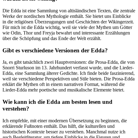
Die ⁤Edda ist eine Sammlung von altisländischen Texten, die zentrale
Werke der⁣ nordischen Mythologie enthält.​ Sie bietet ‍uns Einblicke​
in‍ die religiösen Überzeugungen und⁤ Geschichten‌ der Wikingerzeit.
Für mich ist die⁣ Edda wichtig,‌ weil sie viele der Mythen um Götter‍
wie Odin, ⁤Thor und ⁢Freyja bewahrt und interessante ‌Erzählungen ​
über die Schöpfung und das⁤ Ende der Welt erzählt.
Gibt ⁣es verschiedene Versionen der Edda?
Ja,‌ es gibt tatsächlich zwei Hauptversionen: ⁣die Prosa-Edda,⁢ die von
Snorri Sturluson im 13. Jahrhundert verfasst‌ wurde, ‍und ‌die Lieder-
Edda, eine Sammlung​ älterer Gedichte. Ich finde​ beide‌ faszinierend,
weil sie verschiedene Perspektiven und Stile bieten. Die Prosa-Edda
⁤erklärt die Mythen⁤ oft in einem narrativen Format, während ​die
Lieder-Edda​ mehr ‍poetische und musikalische⁣ Elemente‌ bietet.
Wie kann ich die‌ Edda ⁣am besten lesen und
verstehen?
Ich⁢ empfehle, mit ‍einer modernen Übersetzung zu beginnen, die
erklärende Fußnoten enthält. Das hilft, die⁢ kulturellen und
historischen Kontexte besser zu verstehen. Manchmal nutze ich
auch Begleitliteratur, um tiefere Einblicke in ​die Figuren‌ und