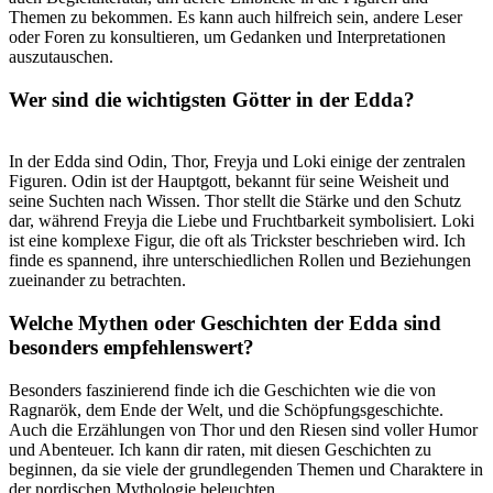
Themen ‌zu ⁤bekommen.‌ Es kann auch hilfreich ​sein, andere Leser
oder Foren zu ⁣konsultieren, um Gedanken und Interpretationen
auszutauschen.
Wer sind die‌ wichtigsten Götter⁣ in der Edda?
In der Edda sind Odin, Thor,‌ Freyja‌ und Loki einige der zentralen
Figuren. Odin ‌ist der Hauptgott, bekannt für‍ seine Weisheit ⁣und⁢
seine Suchten nach Wissen. Thor stellt die Stärke und den Schutz
dar, während Freyja die Liebe und ​Fruchtbarkeit symbolisiert. ⁤Loki⁤
ist ​eine komplexe Figur, ‍die oft als Trickster beschrieben wird. Ich‌
finde es spannend, ihre unterschiedlichen Rollen⁤ und⁢ Beziehungen⁢
zueinander zu betrachten.
Welche Mythen ⁣oder ⁤Geschichten der Edda sind
besonders empfehlenswert?
Besonders faszinierend ​finde⁤ ich die Geschichten wie ‌die ⁤von
Ragnarök, dem Ende der Welt, und​ die‌ Schöpfungsgeschichte.
Auch die Erzählungen von ⁣Thor und den Riesen sind voller Humor
und Abenteuer.‍ Ich kann dir raten, mit diesen Geschichten zu
beginnen,​ da sie viele der grundlegenden‌ Themen und Charaktere‌ in
der nordischen Mythologie beleuchten.