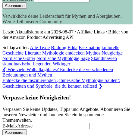
Verwirkliche deine Leidenschaft für Mythen und Aberglauben.
Werde Teil unserer Community!
Letzte Aktualisierung am 2026-08-07 / Affiliate Links / Bilder von
der Amazon Product Advertising API
Schlagwörter:
Alte Texte
Bildung
Edda
Faszination
kulturelle
Geschichte
Literatur
Mythologie entdecken
Mythos
Neugierige
Nordische Götter
Nordische Mythologie
Sage
Skandinavien
skandinavische Legenden
Wikinger
Beitragsnavigation
Previous
❮
Wie viele Walhalla gibt es? Entdecke die verschiedenen
Post:
Bedeutungen und Mythen!
Next
Entdecke die faszinierenden ‚chinesische Mythologie Säulen‘:
Post:
Geschichten und Symbole, die du kennen solltest!
❯
Verpasse keine Neuigkeiten!
Verpassen Sie keine Updates, Tipps und Angebote. Abonnieren Sie
unseren Newsletter und tauchen Sie ein in spannende
Themenwelten.
E-Mail-Adresse