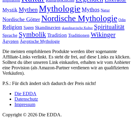
Kulturgeschichte
Inspiration
Mythologie
Mythen
Mythos
Mystik
Natur
Nordische Mythologie
Nordische Götter
Odin
Spiritualität
Religion
Skandinavien
Sagen
skandinavische Kultur
Symbolik
Wikinger
Tradition
Sprache
Traditionen
Ägypten
Ägyptische Mythologie
Die meisten empfohlenen Produkte werden über sogenannte
Affiliate-Links verlinkt. Es steht dir frei, auf diese Links zu klicken.
Solltest du über unseren Link einkaufen, erhalten wir vom Anbieter
eine Provision (als Amazon-Partner verdienen wir an qualifizierten
Verkäufen).
P.S.: Für dich ändert sich dadurch der Preis nicht!
Die EDDA
Datenschutz
Impressum
Copyright © 2026 Die EDDA.