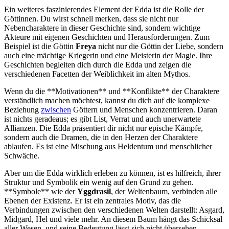
Ein weiteres faszinierendes Element⁢ der Edda ist die⁤ Rolle der
Göttinnen.⁣ Du wirst schnell merken, dass sie nicht nur
Nebencharaktere in dieser Geschichte sind, sondern wichtige
Akteure mit eigenen Geschichten und Herausforderungen. Zum
‍Beispiel⁤ ist‍ die ⁣Göttin
Freya
nicht ⁤nur die Göttin ⁤der Liebe, ⁤sondern‍
auch eine mächtige Kriegerin und eine Meisterin ⁣der Magie. Ihre
Geschichten⁤ begleiten⁣ dich durch die Edda ‌und zeigen die
verschiedenen‌ Facetten der Weiblichkeit im alten ‌Mythos.
Wenn du die **Motivationen** ⁢und ⁤**Konflikte** ‍der⁤ Charaktere
verständlich machen⁤ möchtest, kannst du ⁢dich auf die komplexe⁢
Beziehung
zwischen
Göttern und Menschen⁤ konzentrieren. Daran
ist nichts geradeaus; ‌es gibt List, Verrat ⁤und auch‍ unerwartete
Allianzen. Die Edda präsentiert​ dir nicht nur epische⁢ Kämpfe,
sondern‍ auch‍ die Dramen, die in⁢ den Herzen der Charaktere
ablaufen. Es ist eine ⁢Mischung‍ aus Heldentum und⁣ menschlicher
Schwäche.
Aber⁢ um die Edda wirklich erleben zu können, ⁤ist es‌ hilfreich, ihrer
⁣Struktur ‌und ⁢Symbolik ein⁣ wenig auf den ⁢Grund zu⁤ gehen.
⁢**Symbole** wie‌ der
Yggdrasil
, der Weltenbaum, verbinden alle
‍Ebenen der ‌Existenz. Er ⁣ist ein zentrales Motiv, das⁤ die
Verbindungen zwischen den verschiedenen ‌Welten darstellt: Asgard,
Midgard,‍ Hel und⁤ viele mehr. An‌ diesem ⁤Baum hängt das Schicksal⁢
aller Wesen, und seine Bedeutung lässt sich nicht übersehen.