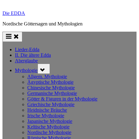
Die EDDA
Nordische Göttersagen und Mythologien
Lieder-Edda
II. Die ältere Edda
Aberglaube
Toggle
Mythologie
sub-
menu
Allgem. Mythologie
Ägyptische Mythologie
Chinesische Mythologie
Germanische Mythologie
Götter & Figuren in der Mythologie
Griechische Mythologie
Heidnische Bräuche
Irische Mythologie
Japanische Mythologie
Keltische Mythologie
Nordische Mythologie
Römische Mythologie