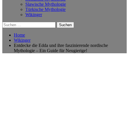
Slawische Mythologie
Türkische Mythologie
Wikinger
Suchen
nach:
Home
Wikinger
Entdecke die Edda und ihre faszinierende nordische
Mythologie – Ein Guide für Neugierige!