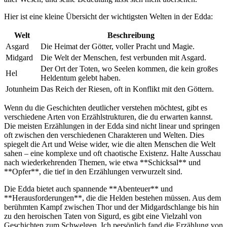
Hier ist eine kleine Übersicht der wichtigsten Welten in der Edda:
Welt
Beschreibung
Asgard
Die Heimat der Götter, voller Pracht und Magie.
Midgard
Die ‍Welt der Menschen, fest ⁤verbunden ​mit Asgard.
Der ​Ort der ⁢Toten, wo Seelen kommen, ⁣die kein großes
Hel
Heldentum‍ gelebt haben.
Jotunheim
Das Reich der Riesen,⁣ oft in ‌Konflikt ⁣mit den Göttern.
Wenn du die⁣ Geschichten deutlicher⁤ verstehen möchtest,‌ gibt es
verschiedene Arten von Erzählstrukturen, die du erwarten ‍kannst.
Die ‍meisten Erzählungen in der Edda sind⁢ nicht linear und springen
oft zwischen den verschiedenen Charakteren und Welten. Dies
spiegelt die Art und ⁤Weise wider, wie die ​alten‌ Menschen die⁤ Welt
sahen – eine komplexe und oft chaotische Existenz. ‍Halte Ausschau
nach wiederkehrenden⁣ Themen, wie⁢ etwa **Schicksal** und⁢
**Opfer**, ​die tief ‍in den Erzählungen ⁣verwurzelt‍ sind.
Die Edda ⁢bietet‍ auch⁤ spannende **Abenteuer** und​
**Herausforderungen**, ⁢die die Helden bestehen müssen. Aus dem
berühmten Kampf zwischen Thor und der Midgardschlange bis ⁤hin
zu‍ den ⁤heroischen ‍Taten⁤ von Sigurd, es gibt eine ​Vielzahl von
Geschichten zum Schwelgen. Ich⁤ persönlich ⁢fand die Erzählung von