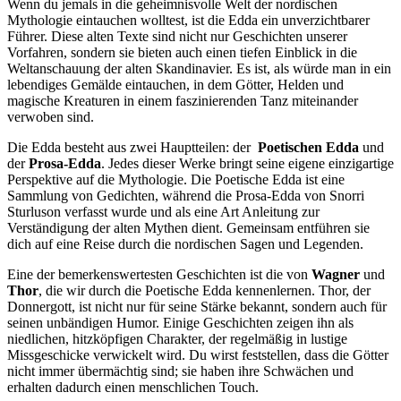
Wenn du ​jemals in die geheimnisvolle ⁣Welt der nordischen
Mythologie eintauchen⁣ wolltest, ist die Edda ein unverzichtbarer
Führer. Diese alten ​Texte sind‌ nicht nur Geschichten unserer
Vorfahren, sondern sie bieten auch einen tiefen Einblick in die
Weltanschauung⁢ der alten Skandinavier. Es ‍ist, als würde man‍ in ⁢ein⁣
lebendiges Gemälde‌ eintauchen, in dem Götter,​ Helden und
magische ⁣Kreaturen in einem faszinierenden Tanz⁢ miteinander
verwoben sind.
Die Edda besteht aus zwei Hauptteilen: der ​
Poetischen⁤ Edda
und‌
der⁣
Prosa-Edda
. Jedes dieser⁢ Werke bringt seine ‌eigene⁤ einzigartige
Perspektive auf‌ die​ Mythologie. ⁤Die Poetische​ Edda ist eine
‍Sammlung von ‌Gedichten, während‌ die Prosa-Edda von Snorri
Sturluson⁢ verfasst wurde und als eine Art ‍Anleitung ⁣zur
Verständigung‌ der ⁢alten Mythen dient. Gemeinsam entführen​ sie
dich auf eine Reise durch die nordischen Sagen und Legenden.
Eine ​der bemerkenswertesten Geschichten ⁢ist die von
Wagner
und
Thor
, ​die wir durch die Poetische Edda⁣ kennenlernen. Thor, der‌
Donnergott,‌ ist ⁢nicht nur für seine Stärke ⁣bekannt, sondern‍ auch für‌
seinen unbändigen Humor. Einige Geschichten‌ zeigen ihn als
niedlichen, hitzköpfigen ‍Charakter,‌ der regelmäßig in ⁤lustige
Missgeschicke verwickelt wird. Du wirst feststellen, dass‍ die Götter
nicht immer übermächtig sind; sie haben ihre Schwächen und
erhalten dadurch einen menschlichen ⁢Touch.