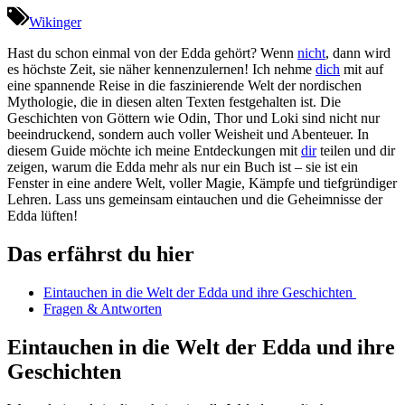
Wikinger
Hast​ du‌ schon einmal von der Edda gehört? Wenn​
nicht
,⁣ dann wird
es​ höchste ⁢Zeit, sie näher kennenzulernen! Ich nehme
dich
⁢ mit auf
eine spannende​ Reise in die faszinierende Welt​ der ⁢nordischen
Mythologie, die in diesen alten Texten festgehalten ist. Die
Geschichten von Göttern​ wie Odin, Thor ⁣und Loki sind nicht​ nur⁤
beeindruckend, sondern auch ⁣voller Weisheit und‍ Abenteuer. In
⁣diesem Guide möchte ich ⁣meine Entdeckungen⁤ mit
dir
teilen und dir
zeigen, warum die ⁣Edda mehr als nur ein Buch ist – ⁤sie ist ein
Fenster in‍ eine andere‍ Welt,​ voller ⁣Magie, Kämpfe⁣ und⁣ tiefgründiger⁤
Lehren. Lass uns gemeinsam eintauchen und die⁢ Geheimnisse der
Edda lüften!
Das erfährst du hier
Eintauchen in die‌ Welt der Edda ​und ⁢ihre Geschichten ​
Fragen & Antworten
Eintauchen​ in​ die Welt der Edda und ihre
Geschichten