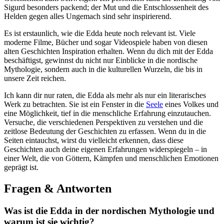
Sigurd besonders packend; der Mut und die Entschlossenheit ‌des
Helden gegen alles Ungemach sind sehr inspirierend.
Es ist‌ erstaunlich, wie die Edda​ heute noch relevant ist. Viele
moderne Filme, Bücher und sogar Videospiele haben ⁤von ⁢diesen
alten Geschichten‍ Inspiration ‌erhalten. Wenn⁢ du dich mit der ‍Edda
beschäftigst, gewinnst du nicht nur‌ Einblicke in ⁤die nordische
Mythologie, sondern​ auch​ in die kulturellen Wurzeln,‌ die bis in
unsere Zeit reichen.
Ich kann dir nur raten,‍ die ⁢Edda als mehr ‌als nur ein literarisches
Werk zu​ betrachten. ‌Sie ist ein Fenster in die
Seele
eines Volkes und
eine Möglichkeit, tief in​ die ⁣menschliche Erfahrung einzutauchen.
Versuche, die verschiedenen Perspektiven zu verstehen‍ und⁢ die‌
zeitlose ​Bedeutung der⁣ Geschichten zu erfassen. Wenn du in die
Seiten eintauchst, wirst du vielleicht erkennen,⁣ dass‍ diese
Geschichten auch deine ⁢eigenen Erfahrungen‌ widerspiegeln – in
einer ‌Welt, die von ‌Göttern, ⁢Kämpfen und menschlichen Emotionen
geprägt ist.
Fragen & ​Antworten
Was ist die‍ Edda in der​ nordischen Mythologie und
warum ist sie ⁤wichtig?