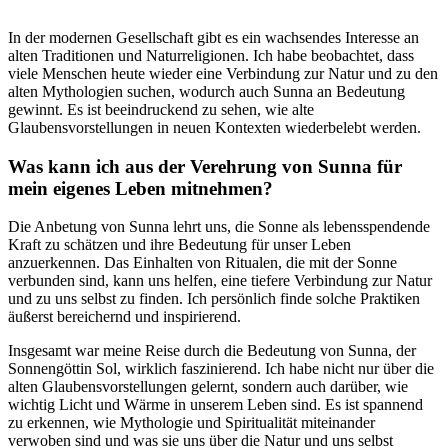
In der ⁤modernen‌ Gesellschaft ‌gibt es ein wachsendes Interesse an
alten Traditionen und Naturreligionen. Ich habe beobachtet, dass​
viele Menschen ‍heute wieder eine Verbindung zur Natur und zu den
alten Mythologien suchen, wodurch ‍auch Sunna​ an ⁣Bedeutung
gewinnt. Es ist beeindruckend zu sehen, wie alte
Glaubensvorstellungen in neuen Kontexten wiederbelebt werden.
Was kann⁢ ich aus der Verehrung von Sunna für
mein eigenes Leben mitnehmen?
Die Anbetung von Sunna ‍lehrt uns, die Sonne als lebensspendende
Kraft zu schätzen und ihre⁢ Bedeutung⁤ für unser Leben
anzuerkennen. Das Einhalten von Ritualen, die mit ‍der Sonne
verbunden sind, kann ‌uns helfen, eine tiefere Verbindung zur Natur
und zu ​uns selbst zu ​finden. Ich persönlich finde solche Praktiken
äußerst bereichernd⁣ und ‌inspirierend.
Insgesamt war meine Reise durch die Bedeutung von Sunna, der
Sonnengöttin Sol, wirklich ​faszinierend. Ich habe nicht nur über die
alten Glaubensvorstellungen gelernt, sondern auch darüber,⁣ wie
wichtig Licht und Wärme in unserem Leben ⁢sind. Es ist‍ spannend‌
zu erkennen, wie Mythologie und Spiritualität miteinander
verwoben sind ⁣und​ was sie uns über die⁣ Natur und uns selbst