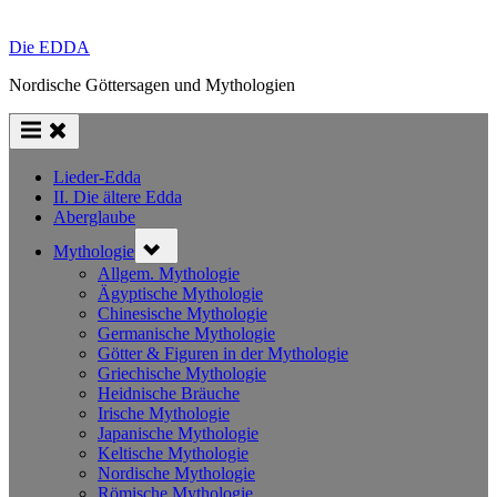
Die EDDA
Nordische Göttersagen und Mythologien
Lieder-Edda
II. Die ältere Edda
Aberglaube
Toggle
Mythologie
sub-
menu
Allgem. Mythologie
Ägyptische Mythologie
Chinesische Mythologie
Germanische Mythologie
Götter & Figuren in der Mythologie
Griechische Mythologie
Heidnische Bräuche
Irische Mythologie
Japanische Mythologie
Keltische Mythologie
Nordische Mythologie
Römische Mythologie