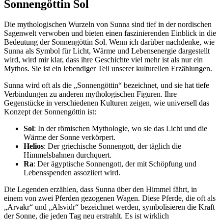
Sonnengöttin Sol
Die mythologischen Wurzeln von Sunna sind tief in⁢ der nordischen
Sagenwelt verwoben und bieten einen faszinierenden‍ Einblick in die
Bedeutung der Sonnengöttin Sol. Wenn ich darüber nachdenke,‌ wie
Sunna als Symbol‌ für Licht, Wärme und Lebensenergie dargestellt
‍wird, wird mir klar, dass⁢ ihre Geschichte viel ⁣mehr ist ‍als nur ein
Mythos. Sie ist ein lebendiger Teil ​unserer kulturellen Erzählungen.
Sunna wird ⁢oft als die ⁣„Sonnengöttin“ ‌bezeichnet, und sie hat tiefe
Verbindungen zu anderen mythologischen Figuren. Ihre
Gegenstücke ⁢in verschiedenen Kulturen zeigen, wie universell das
Konzept der Sonnengöttin ist:
Sol
: In der römischen ⁤Mythologie, wo sie das Licht und die
Wärme ⁢der Sonne verkörpert.
Helios
: Der griechische Sonnengott, der täglich die⁣
Himmelsbahnen durchquert.
Ra
:​ Der ägyptische Sonnengott,⁤ der mit Schöpfung‍ und
Lebensspenden assoziiert wird.
Die Legenden ⁢erzählen, dass Sunna über den Himmel fährt, in
einem von zwei Pferden gezogenen Wagen. Diese Pferde, die ⁣oft als
„Arvakr“ und „Alsvidr“ bezeichnet ⁣werden, symbolisieren die Kraft
​der Sonne, die jeden Tag neu ​erstrahlt. Es ist wirklich