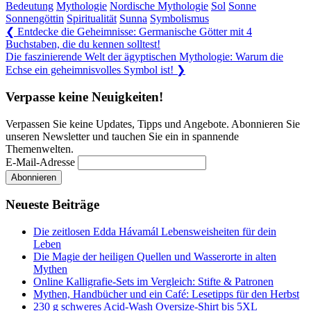
Bedeutung
Mythologie
Nordische Mythologie
Sol
Sonne
Sonnengöttin
Spiritualität
Sunna
Symbolismus
Beitragsnavigation
Previous
❮
Entdecke die Geheimnisse: Germanische Götter mit 4
Post:
Buchstaben, die du kennen solltest!
Next
Die faszinierende Welt der ägyptischen Mythologie: Warum die
Post:
Echse ein geheimnisvolles Symbol ist!
❯
Verpasse keine Neuigkeiten!
Verpassen Sie keine Updates, Tipps und Angebote. Abonnieren Sie
unseren Newsletter und tauchen Sie ein in spannende
Themenwelten.
E-Mail-Adresse
Neueste Beiträge
Die zeitlosen Edda Hávamál Lebensweisheiten für dein
Leben
Die Magie der heiligen Quellen und Wasserorte in alten
Mythen
Online Kalligrafie‑Sets im Vergleich: Stifte & Patronen
Mythen, Handbücher und ein Café: Lesetipps für den Herbst
230 g schweres Acid-Wash Oversize-Shirt bis 5XL