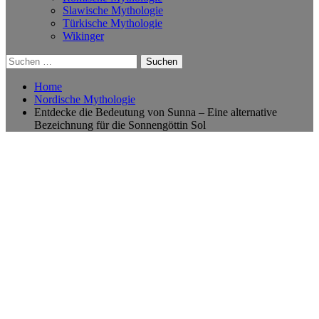
Slawische Mythologie
Türkische Mythologie
Wikinger
Suchen
nach:
Home
Nordische Mythologie
Entdecke die Bedeutung von Sunna – Eine alternative
Bezeichnung für die Sonnengöttin Sol