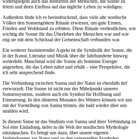
widerspiegeln auch das Bedürfnis⁤ der Menschen,⁤ die​ Sonne zu
feiern und ihren Einfluss auf das ‍tägliche Leben zu würdigen.
Außerdem finde‍ ich es beeindruckend, dass viele alte nordische
Völker ⁢den Sonnengöttern Rituale erwiesen, um gute Ernten,
Frieden und Wohlstand zu erbitten. Diese Rituale ‍verdeutlichen,⁢ wie
wichtig die Sonne für das Überleben der Menschen war und wie
eng⁣ sie mit dem Schicksal⁣ der Gemeinschaft verbunden war.
Ein weiterer faszinierender⁢ Aspekt ist die Symbolik‌ der Sonne, die
in der Kunst, Literatur ‍und Musik über die ‌Jahrhunderte hinweg
weiterlebt. Manchmal wird die Sonne als feminine Energie
angesehen, die das Leben nährt und‍ erhält – eine Perspektive, die
ich sehr ansprechend finde.
Die Verbindung ‌zwischen Sunna und der ⁤Natur ist ebenfalls tief
verwurzelt. Die ⁣Sonne ist nicht nur der Mittelpunkt unseres
Sonnensystems, sondern auch ein Symbol für Hoffnung und
Erneuerung. In den‌ düsteren Monaten des Winters können wir uns ​
mit der Vorstellung von Sunna trösten, die bald wieder über uns
strahlen wird.
In diesem Sinne ist das Studium von Sunna und ihrer ​Verbindung zu⁤
Sol eine Einladung, tiefer⁣ in ​die Welt der ⁣nordischen Mythologie
einzutauchen. Es bringt uns dazu, über unsere eigenen
Verbindungen zur Natur und zu den universellen⁣ Symbolen