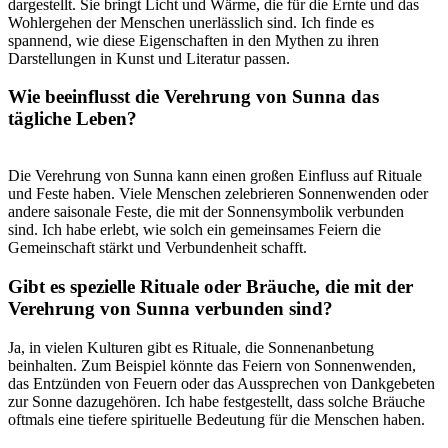
dargestellt. Sie bringt Licht ​und Wärme, die ⁢für die Ernte und das
Wohlergehen‌ der Menschen unerlässlich sind. Ich finde es⁢
spannend, wie diese Eigenschaften in den Mythen zu ihren
Darstellungen in ⁤Kunst und Literatur passen.
Wie⁣ beeinflusst​ die Verehrung von‌ Sunna das
tägliche Leben?
Die⁤ Verehrung ‌von Sunna kann ​einen großen Einfluss‌ auf Rituale
und Feste⁣ haben. Viele Menschen zelebrieren Sonnenwenden oder
‍andere ⁣saisonale⁤ Feste, die mit der ‍Sonnensymbolik verbunden
sind. Ich habe erlebt, wie solch ein gemeinsames Feiern die⁣
Gemeinschaft ​stärkt und Verbundenheit schafft.
Gibt es ⁣spezielle Rituale​ oder Bräuche, die ​mit der
Verehrung von Sunna verbunden sind?
Ja, in vielen Kulturen⁣ gibt es Rituale, die Sonnenanbetung
beinhalten. Zum Beispiel⁤ könnte das Feiern von Sonnenwenden,
das⁣ Entzünden von Feuern oder das‌ Aussprechen von Dankgebeten
zur Sonne dazugehören. Ich habe festgestellt, dass solche Bräuche
oftmals‌ eine tiefere spirituelle Bedeutung für die Menschen haben.