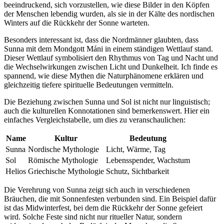
beeindruckend, sich vorzustellen, ‍wie diese Bilder in den Köpfen
der Menschen ⁤lebendig wurden, als sie in der ‌Kälte⁢ des nordischen
Winters auf die Rückkehr der Sonne ‌warteten.
Besonders interessant ‍ist, dass die Nordmänner glaubten, dass
Sunna mit dem Mondgott Máni⁣ in einem ständigen Wettlauf stand.
Dieser Wettlauf symbolisiert den Rhythmus von Tag und Nacht und
die ⁢Wechselwirkungen​ zwischen Licht und Dunkelheit. Ich finde es
spannend, wie diese Mythen die ‌Naturphänomene erklären und​
gleichzeitig tiefere⁣ spirituelle Bedeutungen vermitteln.
Die Beziehung zwischen Sunna und Sol ‌ist nicht nur ⁢linguistisch;
auch die kulturellen Konnotationen sind bemerkenswert. Hier ein
einfaches Vergleichstabelle, um dies zu veranschaulichen:
Name
Kultur
Bedeutung
Sunna
Nordische Mythologie
Licht, Wärme,‍ Tag
Sol
Römische Mythologie
Lebensspender, Wachstum
Helios
Griechische Mythologie
Schutz, Sichtbarkeit
Die‌ Verehrung⁢ von Sunna ⁢zeigt ⁣sich auch in verschiedenen
Bräuchen, die mit⁢ Sonnenfesten verbunden sind.⁢ Ein Beispiel dafür
⁣ist das Midwinterfest, bei dem die​ Rückkehr der Sonne ⁤gefeiert
wird. Solche Feste sind nicht nur ritueller Natur, sondern