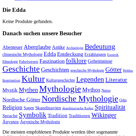
Die Edda
Keine Produkte gefunden.
Danach suchen unsere Besucher
Bedeutung
Aberglaube
Abenteuer
Antike
Archäologie
Edda
Entdeckung
chinesische Mythologie
Erzählungen
Esoterik
folklore
Faszination
Geheimnisse
Fabelwesen
Ethnologie
Geschichte
Götter
Geschichten
griechische Mythologie
Helden
Kultur
Legenden
Literatur
Kulturgeschichte
Inspiration
Mythologie
Mythen
Mythos
Mystik
Natur
Nordische Mythologie
Nordische Götter
Odin
Spiritualität
Religion
Skandinavien
Sagen
skandinavische Kultur
Symbolik
Wikinger
Tradition
Sprache
Traditionen
Ägypten
Ägyptische Mythologie
Die meisten empfohlenen Produkte werden über sogenannte