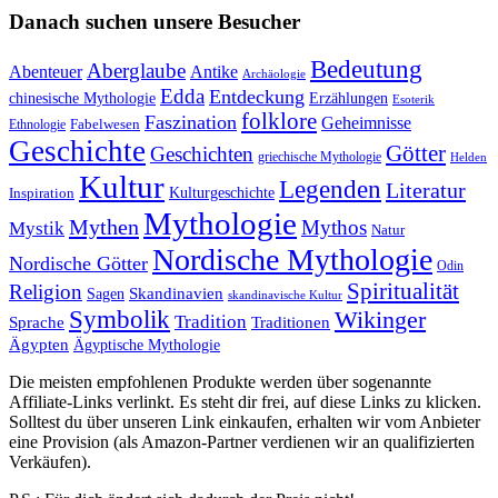
Danach suchen unsere Besucher
Bedeutung
Aberglaube
Abenteuer
Antike
Archäologie
Edda
Entdeckung
chinesische Mythologie
Erzählungen
Esoterik
folklore
Faszination
Geheimnisse
Fabelwesen
Ethnologie
Geschichte
Götter
Geschichten
griechische Mythologie
Helden
Kultur
Legenden
Literatur
Kulturgeschichte
Inspiration
Mythologie
Mythen
Mythos
Mystik
Natur
Nordische Mythologie
Nordische Götter
Odin
Spiritualität
Religion
Skandinavien
Sagen
skandinavische Kultur
Symbolik
Wikinger
Tradition
Sprache
Traditionen
Ägypten
Ägyptische Mythologie
Die meisten empfohlenen Produkte werden über sogenannte
Affiliate-Links verlinkt. Es steht dir frei, auf diese Links zu klicken.
Solltest du über unseren Link einkaufen, erhalten wir vom Anbieter
eine Provision (als Amazon-Partner verdienen wir an qualifizierten
Verkäufen).