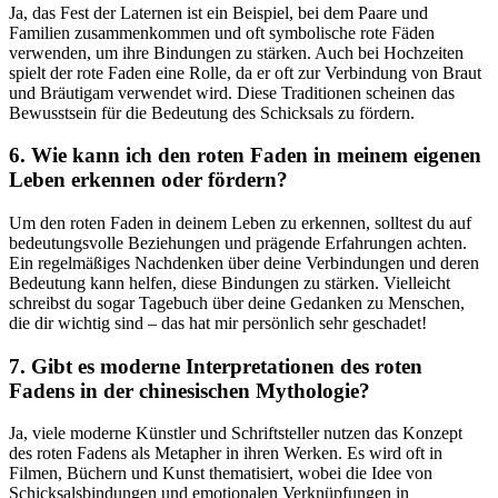
Ja, das Fest der ‍Laternen ist ein⁣ Beispiel, bei dem Paare und
Familien zusammenkommen und oft symbolische rote Fäden
verwenden, um ihre Bindungen zu stärken. Auch bei Hochzeiten
spielt der rote Faden eine Rolle, da er oft zur Verbindung von Braut
und Bräutigam​ verwendet wird. Diese Traditionen scheinen das
Bewusstsein für die Bedeutung des Schicksals⁣ zu fördern.
6. Wie ​kann ich den roten Faden in meinem eigenen
Leben erkennen oder ⁣fördern?
Um⁣ den⁢ roten Faden in​ deinem Leben zu erkennen, solltest du auf
bedeutungsvolle Beziehungen und prägende Erfahrungen ⁢achten.
Ein regelmäßiges Nachdenken über deine Verbindungen und deren
Bedeutung kann helfen, diese Bindungen zu stärken. Vielleicht⁢
schreibst du sogar Tagebuch über deine Gedanken zu Menschen,
die dir wichtig⁢ sind – ‌das hat mir persönlich sehr geschadet!
7. Gibt⁢ es moderne Interpretationen des roten
Fadens in der chinesischen Mythologie?
Ja, viele moderne Künstler und Schriftsteller nutzen das Konzept
des roten⁣ Fadens als Metapher in ihren Werken. Es wird oft ‍in
Filmen, Büchern und Kunst thematisiert, wobei⁣ die Idee von
Schicksalsbindungen ⁣und emotionalen ⁣Verknüpfungen in