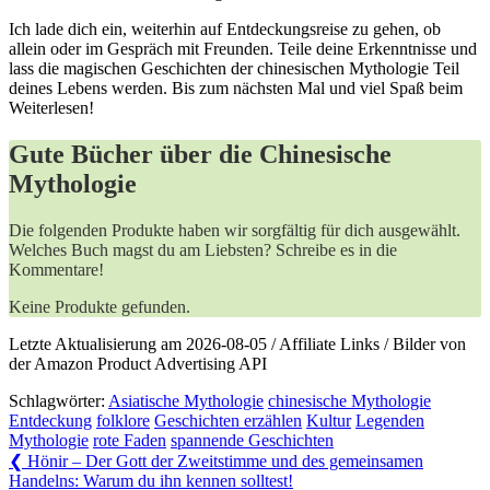
Ich lade dich ein, weiterhin auf Entdeckungsreise zu gehen, ob
allein oder im Gespräch⁢ mit Freunden. ‌Teile deine Erkenntnisse und
lass die magischen‌ Geschichten der chinesischen Mythologie Teil
deines Lebens werden. Bis zum nächsten Mal und ⁤viel Spaß beim
Weiterlesen!
Gute Bücher über die Chinesische
Mythologie
Die folgenden Produkte haben wir sorgfältig für dich ausgewählt.
Welches Buch magst du am Liebsten? Schreibe es in die
Kommentare!
Keine Produkte gefunden.
Letzte Aktualisierung am 2026-08-05 / Affiliate Links / Bilder von
der Amazon Product Advertising API
Schlagwörter:
Asiatische Mythologie
chinesische Mythologie
Entdeckung
folklore
Geschichten erzählen
Kultur
Legenden
Mythologie
rote Faden
spannende Geschichten
Beitragsnavigation
Previous
❮
Hönir – Der Gott der Zweitstimme und des gemeinsamen
Post:
Handelns: Warum du ihn kennen solltest!