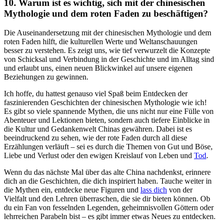
10. Warum ist es wichtig, sich mit der chinesischen
⁣Mythologie und dem roten Faden ​zu‌ beschäftigen?
Die Auseinandersetzung mit der chinesischen Mythologie ⁣und dem
roten Faden hilft, die kulturellen Werte und ⁤Weltanschauungen⁢
besser zu verstehen.​ Es zeigt uns, wie tief verwurzelt die Konzepte​
von Schicksal und Verbindung in der⁢ Geschichte und im Alltag sind
⁤und erlaubt uns, einen⁢ neuen Blickwinkel auf unsere eigenen
Beziehungen zu gewinnen.
Ich hoffe, du​ hattest genauso viel Spaß ‌beim Entdecken ‌der
faszinierenden Geschichten der chinesischen Mythologie wie ich!
Es gibt ​so viele spannende Mythen, die uns nicht nur eine Fülle von
Abenteuer​ und⁣ Lektionen bieten, sondern ‍auch tiefere Einblicke in
die Kultur und Gedankenwelt Chinas gewähren. Dabei ist es
‌beeindruckend zu sehen, wie der rote Faden durch ⁣all diese
Erzählungen verläuft – sei es ⁤durch die Themen von Gut und Böse,
Liebe und Verlust oder den ewigen⁢ Kreislauf ‌von Leben und
Tod
.
Wenn du das nächste Mal über das alte China nachdenkst, erinnere
dich an ​die ‍Geschichten, die dich inspiriert haben. Tauche ​weiter in
die Mythen ⁣ein, entdecke neue Figuren und
lass dich
von der
Vielfalt und⁢ den Lehren überraschen, die sie dir bieten können. Ob
du ein Fan ​von fesselnden Legenden, geheimnisvollen Göttern ⁢oder
lehrreichen‍ Parabeln bist – es gibt immer etwas Neues zu entdecken.