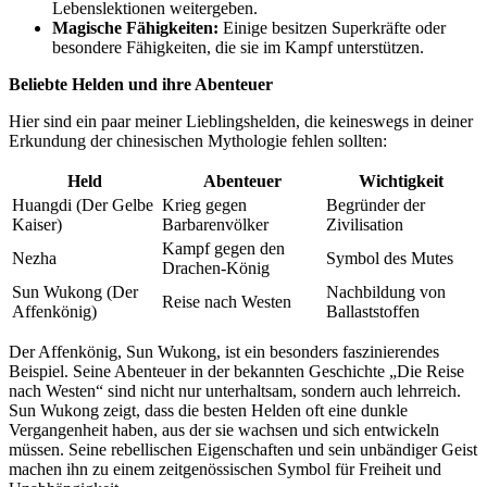
Lebenslektionen weitergeben.
Magische Fähigkeiten:
Einige besitzen Superkräfte oder
besondere⁣ Fähigkeiten, die sie im Kampf unterstützen.
Beliebte Helden und ihre⁢ Abenteuer
Hier sind ein paar ⁢meiner Lieblingshelden, die keineswegs in‌ deiner
Erkundung‌ der chinesischen Mythologie fehlen ⁤sollten:
Held
Abenteuer
Wichtigkeit
Huangdi (Der Gelbe‍
Krieg gegen
Begründer der
Kaiser)
Barbarenvölker
Zivilisation
Kampf gegen den
Nezha
Symbol des Mutes
Drachen-König
Sun Wukong (Der
Nachbildung von
Reise nach Westen
Affenkönig)
Ballaststoffen
Der ‍Affenkönig, Sun Wukong, ist ein besonders faszinierendes
Beispiel. Seine Abenteuer in der bekannten Geschichte „Die Reise
nach Westen“ sind ⁤nicht nur unterhaltsam, sondern auch lehrreich.
Sun Wukong zeigt, dass die besten ‌Helden oft eine dunkle
Vergangenheit haben, aus der sie wachsen und sich entwickeln
‌müssen. Seine rebellischen‍ Eigenschaften und sein unbändiger‌ Geist⁣
machen ihn zu ‍einem zeitgenössischen Symbol‌ für Freiheit und