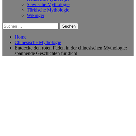
Slawische Mythologie
Türkische Mythologie
Wikinger
Suchen
nach:
Home
Chinesische Mythologie
Entdecke den roten Faden in der chinesischen Mythologie:
spannende Geschichten für dich!