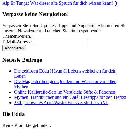
Next
Alp Er Tunga: Was dieser alte Spruch für dich wissen kann!
❯
Post:
Verpasse keine Neuigkeiten!
Verpassen Sie keine Updates, Tipps und Angebote. Abonnieren Sie
unseren Newsletter und tauchen Sie ein in spannende
Themenwelten.
E-Mail-Adresse
Neueste Beiträge
Die zeitlosen Edda Hávamál Lebensweisheiten für dein
Leben
Die Magie der heiligen Quellen und Wasserorte in alten
Mythen
Online Kalligrafie‑Sets im Vergleich: Stifte & Patronen
Mythen, Handbücher und ein Café: Lesetipps für den Herbst
230 g schweres Acid-Wash Oversize-Shirt bis 5XL
Die Edda
Keine Produkte gefunden.