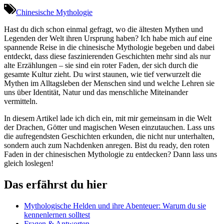
Chinesische Mythologie
Hast du ​dich ‌schon einmal gefragt, wo die ältesten‍ Mythen und
Legenden​ der ‍Welt ihren ‌Ursprung haben? Ich habe mich auf eine
spannende Reise ​in die chinesische⁤ Mythologie ⁢begeben und dabei
entdeckt, dass diese faszinierenden Geschichten mehr sind als nur
alte Erzählungen – sie sind ein‌ roter Faden, der sich durch die
gesamte Kultur zieht. Du wirst staunen, wie‍ tief verwurzelt die
Mythen im Alltagsleben der Menschen sind und​ welche Lehren sie
uns über Identität, Natur und das menschliche​ Miteinander
vermitteln.
In⁤ diesem Artikel lade ich dich ⁢ein, mit⁤ mir ⁤gemeinsam in die‍ Welt
der Drachen,⁢ Götter und​ magischen Wesen ⁢einzutauchen. Lass uns
⁢die aufregendsten Geschichten erkunden, die nicht nur unterhalten,
sondern auch zum Nachdenken ⁤anregen. Bist du ready, den roten
Faden in‍ der chinesischen Mythologie​ zu entdecken? Dann ⁤lass uns
gleich loslegen!
Das erfährst du hier
Mythologische Helden und ihre Abenteuer: Warum du sie
kennenlernen solltest⁣
Fragen & Antworten