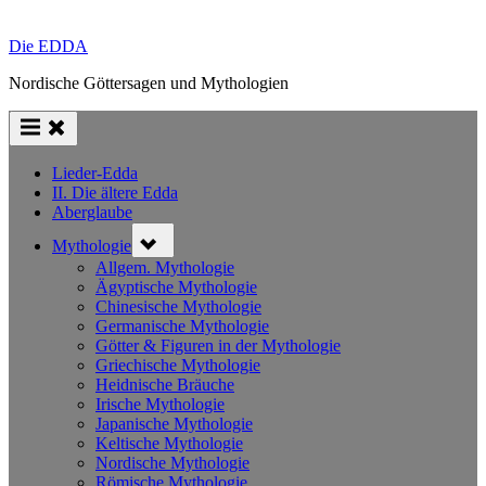
Die EDDA
Nordische Göttersagen und Mythologien
Lieder-Edda
II. Die ältere Edda
Aberglaube
Toggle
Mythologie
sub-
menu
Allgem. Mythologie
Ägyptische Mythologie
Chinesische Mythologie
Germanische Mythologie
Götter & Figuren in der Mythologie
Griechische Mythologie
Heidnische Bräuche
Irische Mythologie
Japanische Mythologie
Keltische Mythologie
Nordische Mythologie
Römische Mythologie