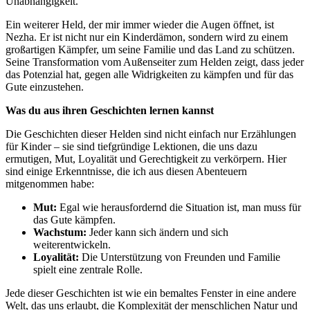
Unabhängigkeit.
Ein weiterer Held, ⁣der​ mir immer wieder ⁢die Augen ‍öffnet, ist
Nezha. Er ist nicht nur ein Kinderdämon, sondern wird ⁤zu einem
großartigen Kämpfer, um seine Familie und das Land zu​ schützen.
Seine Transformation vom Außenseiter zum Helden zeigt, dass jeder
das Potenzial ⁤hat, gegen alle Widrigkeiten‌ zu kämpfen und für das
Gute einzustehen.
Was du ⁤aus⁤ ihren Geschichten lernen kannst
Die⁣ Geschichten dieser⁤ Helden sind nicht einfach nur Erzählungen
für ⁢Kinder – sie ⁤sind tiefgründige Lektionen, die uns dazu
ermutigen, Mut, Loyalität und Gerechtigkeit zu verkörpern. Hier
sind einige Erkenntnisse,⁤ die‍ ich aus diesen Abenteuern
mitgenommen⁣ habe:
Mut:
Egal wie herausfordernd die Situation ist, man muss für
das Gute kämpfen.
Wachstum:
Jeder ​kann sich ändern‌ und sich
weiterentwickeln.
Loyalität:
Die Unterstützung von‍ Freunden ​und ‍Familie
spielt eine​ zentrale Rolle.
Jede dieser Geschichten ist wie ​ein bemaltes Fenster in eine⁣ andere
Welt, ⁣das uns erlaubt, die Komplexität der menschlichen⁢ Natur und