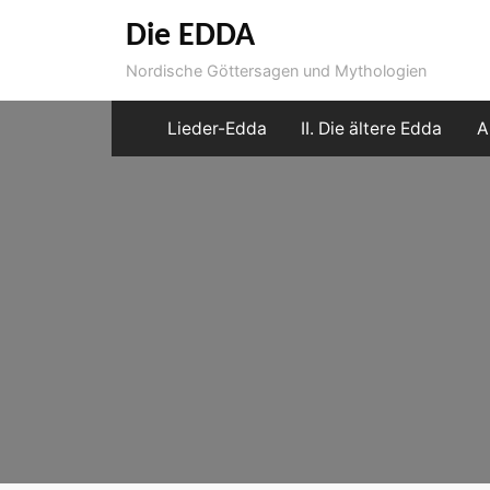
Skip
Die EDDA
to
Nordische Göttersagen und Mythologien
content
Lieder-Edda
II. Die ältere Edda
A