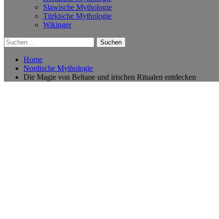
Slawische Mythologie
Türkische Mythologie
Wikinger
Suchen
nach:
Home
Nordische Mythologie
Die Magie von Beltane und irischen Ritualen entdecken