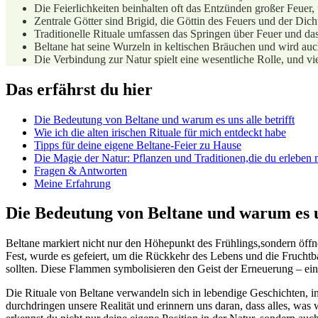
Die Feierlichkeiten beinhalten oft das Entzünden großer Feuer,
Zentrale Götter sind Brigid, die Göttin​ des Feuers und der Dic
Traditionelle Rituale umfassen das Springen über Feuer ⁤und⁢ d
Beltane‌ hat seine Wurzeln in keltischen Bräuchen und wird auch
Die Verbindung ​zur Natur⁢ spielt eine wesentliche Rolle, und v
Das erfährst du hier
Die ⁤Bedeutung von Beltane und warum es uns alle betrifft
Wie ich die⁣ alten irischen Rituale ‍für⁤ mich entdeckt ⁢habe
Tipps für deine eigene​ Beltane-Feier zu Hause
Die Magie der Natur: Pflanzen und Traditionen,die du erleben⁢ 
Fragen & Antworten
Meine ⁤Erfahrung
Die Bedeutung von Beltane‌ und warum es un
Beltane markiert nicht nur den Höhepunkt des Frühlings,sondern öffnet
Fest, wurde es gefeiert, um die ​Rückkehr⁤ des Lebens und die⁣ Frucht
sollten. Diese Flammen symbolisieren den Geist der ‌Erneuerung – ein
Die Rituale von Beltane verwandeln sich in lebendige Geschichten, ‌in d
durchdringen unsere Realität und erinnern‌ uns daran, dass alles, wa