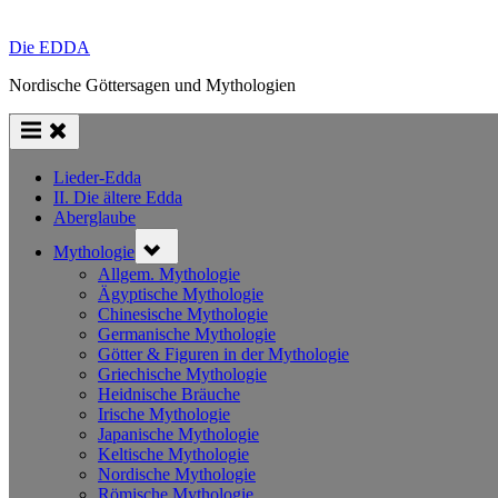
Die EDDA
Nordische Göttersagen und Mythologien
Lieder-Edda
II. Die ältere Edda
Aberglaube
Toggle
Mythologie
sub-
menu
Allgem. Mythologie
Ägyptische Mythologie
Chinesische Mythologie
Germanische Mythologie
Götter & Figuren in der Mythologie
Griechische Mythologie
Heidnische Bräuche
Irische Mythologie
Japanische Mythologie
Keltische Mythologie
Nordische Mythologie
Römische Mythologie