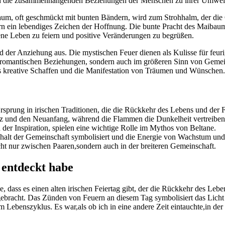
 auch die⁣ zusammenhängenden Beziehungen⁣ der Menschen zu ihrer Umwel
m,‍ oft geschmückt mit bunten Bändern, wird zum Strohhalm, ⁤der die 
rn ein lebendiges Zeichen der Hoffnung. Die bunte Pracht ⁣des ‌Maibaums 
eigene Leben zu feiern und positive ‌Veränderungen zu begrüßen.
e und der Anziehung aus. Die mystischen Feuer dienen als Kulisse für feu
in‌ romantischen Beziehungen, sondern auch im größeren​ Sinn von Gemei
 das kreative Schaffen und die Manifestation von Träumen und ⁤Wünschen.
rsprung in irischen⁢ Traditionen, die die Rückkehr des Lebens und ‍der F
⁤ und den ‌Neuanfang, ⁢während die Flammen ⁣die⁢ Dunkelheit vertreiben
 der ‍Inspiration, ⁢spielen eine wichtige Rolle im Mythos von Beltane.
alt⁤ der Gemeinschaft symbolisiert und die Energie ⁣von Wachstum ‌und‍
t⁢ nur zwischen Paaren,sondern auch in der⁤ breiteren⁤ Gemeinschaft.
h entdeckt habe
e, dass es ‍einen alten ⁣irischen Feiertag gibt, der die Rückkehr des Lebe
bracht. Das Zünden​ von Feuern an diesem Tag symbolisiert das Licht 
zum Lebenszyklus. ⁤Es⁣ war,als ⁣ob ich in eine ‌andere Zeit eintauchte,