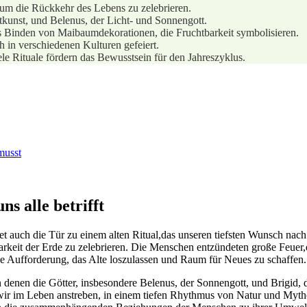
 um die Rückkehr des ‍Lebens zu zelebrieren.
htkunst, und Belenus, der Licht- und Sonnengott.
as Binden von ⁣Maibaumdekorationen, die Fruchtbarkeit symbolisieren.
 in verschiedenen Kulturen‌ gefeiert.
iele Rituale fördern das Bewusstsein für den Jahreszyklus.
musst
s alle betrifft
 auch die⁤ Tür zu einem ​alten Ritual,das unseren ⁣tiefsten Wunsch ‌nac
barkeit der ⁢Erde zu zelebrieren.⁣ Die Menschen entzündeten große Feuer
e Aufforderung, das Alte ⁤loszulassen und Raum für‌ Neues zu schaffen.
enen‌ die⁣ Götter, insbesondere Belenus, der ⁣Sonnengott,⁣ und Brigid, d
s wir im Leben anstreben, in⁣ einem tiefen Rhythmus von Natur und Myth