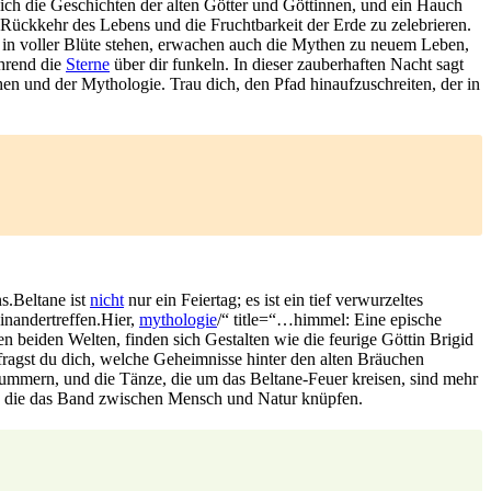
ch die Geschichten der‌ alten​ Götter und Göttinnen,⁣ und ein Hauch
 Rückkehr des Lebens und ⁢die Fruchtbarkeit der Erde‌ zu zelebrieren.​
in voller‍ Blüte stehen, erwachen auch die Mythen zu ​neuem Leben,
hrend die⁤
Sterne
über dir funkeln. In ‍dieser ⁤zauberhaften Nacht‍ sagt
chen und der Mythologie. Trau dich, den Pfad hinaufzuschreiten, der in
Beltane⁤ ist ​
nicht
nur ⁤ein Feiertag; es ist ein tief verwurzeltes
inandertreffen.Hier,
mythologie
/“ title=“…himmel: Eine epische
iden ⁤Welten, finden sich Gestalten wie die feurige Göttin Brigid
ragst du dich, welche ⁢Geheimnisse hinter⁣ den alten Bräuchen⁣
ummern, und⁣ die ⁣Tänze, ⁢die ⁣um das Beltane-Feuer kreisen, sind mehr
hen, die‍ das Band zwischen Mensch und Natur knüpfen.