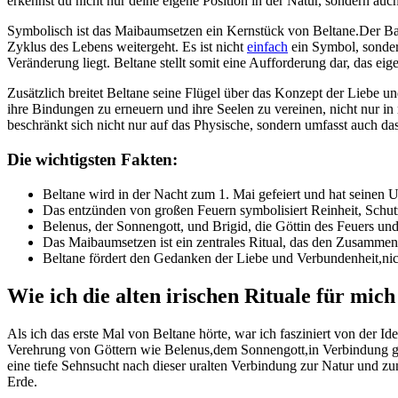
erkennst du ⁢nicht nur deine eigene Position in⁢ der Natur, sondern
Symbolisch ist das Maibaumsetzen ein Kernstück von ‍Beltane.Der Bau
Zyklus des⁢ Lebens weitergeht. Es ist nicht
einfach
​ ein Symbol, sonde
Veränderung ⁤liegt. ⁢Beltane ⁣stellt ‍somit eine Aufforderung dar, das 
Zusätzlich breitet Beltane ‍seine ⁤Flügel⁤ über ⁢das​ Konzept der Lieb
ihre Bindungen zu erneuern und‍ ihre Seelen zu vereinen, nicht nur⁢ 
beschränkt sich⁤ nicht nur‍ auf das Physische,​ sondern umfasst auch
Die wichtigsten ⁣Fakten:
Beltane wird in der Nacht zum 1. Mai gefeiert und hat ⁣seinen ​U
Das entzünden von großen Feuern symbolisiert Reinheit, Schutz
Belenus, ⁢der Sonnengott, ⁣und​ Brigid, die Göttin des Feuers und
Das Maibaumsetzen ist ein zentrales Ritual,‌ das den Zusammenh
Beltane fördert den​ Gedanken‌ der Liebe und Verbundenheit,nich
Wie⁤ ich die‌ alten irischen Rituale für⁣ mic
Als ⁢ich das erste Mal von Beltane hörte, war ich fasziniert ⁤von der Ide
Verehrung von Göttern wie Belenus,dem Sonnengott,in ‌Verbindung ge
eine tiefe ⁢Sehnsucht nach‌ dieser uralten Verbindung ⁤zur ‍Natur und 
Erde.