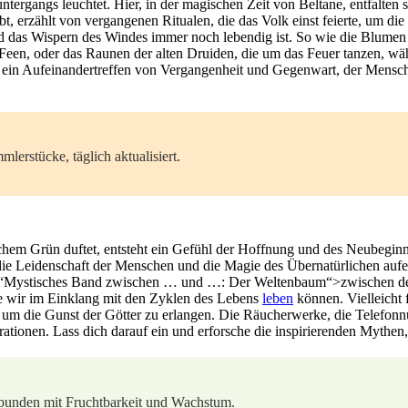
rgangs leuchtet. Hier, in der magischen Zeit von Beltane, entfalten si
 erzählt von vergangenen Ritualen, die das ​Volk ​einst ‌feierte, um die
d das Wispern des Windes immer noch lebendig ist. So wie ⁤die Blumen 
er Feen, oder das ‌Raunen⁤ der alten Druiden, ​die um das Feuer tanzen, wä
Es ist ein Aufeinandertreffen von Vergangenheit und Gegenwart, der Mens
erstücke, täglich aktualisiert.
chem Grün duftet,⁤ entsteht ein​ Gefühl der Hoffnung und des Neubeginns.
die Leidenschaft​ der Menschen und die Magie des Übernatürlichen aufe
“Mystisches Band zwischen … und …: Der Weltenbaum“>zwischen den be
 wir im​ Einklang mit ‍den Zyklen des Lebens ​
leben
können. Vielleicht f
um die Gunst ⁤der Götter⁢ zu erlangen.‌ Die‌ Räucherwerke,⁢ die Telefonn
nerationen. Lass dich​ darauf ein und erforsche die inspirierenden​ Myt
rbunden mit Fruchtbarkeit und Wachstum.