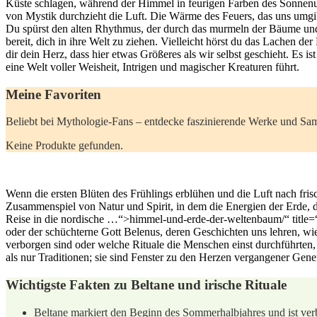
Küste schlagen, während der Himmel ⁣in feurigen Farben des Sonnenunte
von Mystik durchzieht die Luft. Die Wärme ‌des Feuers, das uns ⁤umgibt,
Du⁣ spürst den alten Rhythmus, der durch das murmeln der ⁢Bäume ​un
bereit, dich in ihre Welt‌ zu ziehen. Vielleicht hörst du das Lachen ‌d
dir⁤ dein Herz, dass⁣ hier etwas Größeres ⁣als wir selbst⁢ geschieht. 
eine Welt ​voller‌ Weisheit, Intrigen und magischer Kreaturen führt.
Meine Favoriten
Beliebt bei Mythologie-Fans – entdecke faszinierende Werke und Samml
Keine Produkte gefunden.
Wenn die ​ersten Blüten des Frühlings erblühen und⁣ die Luft nach ⁤fris
Zusammenspiel von Natur und Spirit, in dem die Energien der ⁢Erde, 
Reise in die nordische …“>himmel-und-erde-der-weltenbaum/“ title=
oder der schüchterne Gott Belenus, deren Geschichten uns ⁣lehren, wie
verborgen sind‌ oder welche ⁢Rituale die Menschen einst durchführten, 
als nur Traditionen;⁢ sie⁢ sind Fenster zu⁣ den Herzen vergangener Ge
Wichtigste‍ Fakten zu Beltane und​ irische Rituale
Beltane markiert den Beginn⁣ des Sommerhalbjahres und ist ve