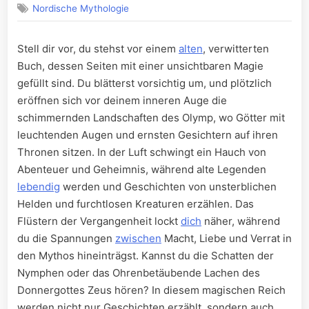
Nordische Mythologie
Stell dir vor, du stehst vor einem
alten
, verwitterten
‌Buch, dessen Seiten mit einer unsichtbaren⁣ Magie
⁤gefüllt sind. ⁢Du blätterst⁣ vorsichtig um, und plötzlich
eröffnen sich vor⁤ deinem inneren Auge die
schimmernden ⁢Landschaften des⁤ Olymp, wo Götter mit
leuchtenden Augen und ernsten Gesichtern auf ihren
Thronen sitzen. In ⁢der Luft schwingt⁣ ein Hauch von
Abenteuer und Geheimnis, während​ alte ⁣Legenden‌
lebendig
werden und Geschichten von⁤ unsterblichen
Helden und furchtlosen Kreaturen erzählen. Das
Flüstern der Vergangenheit ⁢lockt
dich
näher, während
⁤du die⁤ Spannungen
zwischen
Macht, Liebe und Verrat in
den Mythos ‌hineinträgst. ‌Kannst du die Schatten der
⁣Nymphen oder ⁣das Ohrenbetäubende‍ Lachen des
Donnergottes Zeus ‌hören?⁤ In diesem ‌magischen Reich⁤
werden nicht nur Geschichten erzählt, ​sondern auch