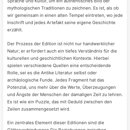
Sprache ⁢und‍ Kultur, um ein authentisches‍ Bild der⁣
mythologischen Traditionen zu zeichnen. Es ist, als ob
wir ⁤gemeinsam in einen ‍alten ‌Tempel‍ eintreten, wo jede
Inschrift und jedes Artefakt⁤ seine eigene Geschichte
erzählt.
Der Prozess der Edition ist nicht nur handwerklicher
Natur; ‍er erfordert auch ein tiefes Verständnis für‌ die⁢
kulturellen und geschichtlichen Kontexte. Hierbei
⁤spielen verschiedene Quellen⁣ eine entscheidende
Rolle, sei es die⁣ Antike Literatur selbst​ oder
archäologische Funde. Jedes​ Fragment ⁢hat das
Potenzial, uns mehr über die⁣ Werte, Überzeugungen
und Ängste der Menschen der damaligen​ Zeit zu ​lehren.
Es ist wie ein Puzzle, das ‍mit ‌Geduld zwischen den
Zeilen zusammengesetzt wird.
Ein ​zentrales Element⁤ dieser Editionen sind‍ die
Götterverbindungen.Die Beziehungen zwischen