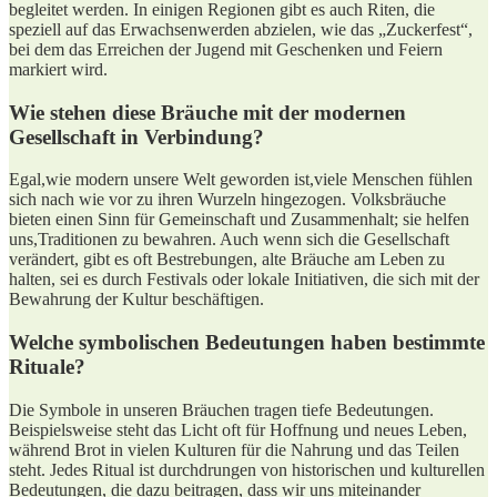
begleitet werden. In⁣ einigen⁢ Regionen gibt ⁢es auch Riten,‍ die
speziell auf das Erwachsenwerden abzielen,‌ wie das „Zuckerfest“,
‍bei dem das Erreichen ‍der Jugend mit ​Geschenken und Feiern
⁣markiert wird.
Wie stehen‍ diese Bräuche mit der modernen​
Gesellschaft in Verbindung?
Egal,wie modern ⁢unsere Welt geworden ​ist,viele Menschen fühlen
sich nach wie vor⁢ zu ihren Wurzeln hingezogen. Volksbräuche
bieten einen⁣ Sinn für‌ Gemeinschaft und ‍Zusammenhalt; sie helfen
uns,Traditionen zu bewahren. Auch wenn sich die Gesellschaft
‍verändert, gibt es ‌oft Bestrebungen, alte Bräuche am Leben‍ zu‍
halten,⁤ sei es durch⁤ Festivals oder lokale Initiativen, die sich mit der
Bewahrung der‍ Kultur beschäftigen.
Welche symbolischen Bedeutungen haben bestimmte
Rituale?
Die‍ Symbole⁤ in unseren Bräuchen tragen tiefe Bedeutungen. ​
Beispielsweise steht das Licht oft für Hoffnung ​und neues Leben,
während Brot in ⁢vielen Kulturen für die Nahrung und das‍ Teilen
steht. Jedes Ritual⁢ ist⁤ durchdrungen von‍ historischen und kulturellen
Bedeutungen, die dazu‌ beitragen, dass wir uns​ miteinander