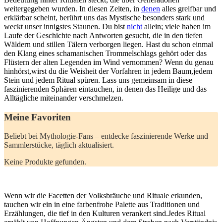
weitergegeben wurden. In diesen⁣ Zeiten, in
denen
alles greifbar und‌
erklärbar scheint, berührt uns das⁣ Mystische besonders stark und
weckt unser innigstes Staunen. Du‌ bist
nicht
allein; viele haben im
Laufe⁣ der Geschichte⁢ nach‍ Antworten ‍gesucht, die in den tiefen
Wäldern und‌ stillen Tälern verborgen liegen. Hast du schon einmal
den Klang eines schamanischen⁣ Trommelschlags gehört ‌oder⁢ das
Flüstern der ⁤alten​ Legenden im Wind vernommen?‍ Wenn du⁣ genau
hinhörst,wirst ​du die Weisheit⁣ der Vorfahren‍ in ⁤jedem Baum,jedem
Stein und jedem Ritual spüren.⁤ Lass uns gemeinsam in diese
faszinierenden⁤ Sphären eintauchen,⁣ in denen das Heilige und ⁤das
Alltägliche miteinander verschmelzen.
Meine Favoriten
Beliebt bei Mythologie-Fans – entdecke faszinierende Werke und
Sammlerstücke, täglich aktualisiert.
Keine Produkte gefunden.
Wenn wir die Facetten der Volksbräuche ‍und Rituale​ erkunden,
tauchen wir ein ‍in eine farbenfrohe Palette aus Traditionen⁤ und
Erzählungen, die tief⁤ in den Kulturen verankert sind.Jedes Ritual