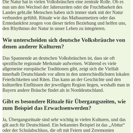
Die Natur hat in ⁢vielen Volksbräuchen eine zentrale Rolle. Ob⁣ es
nun um den Wechsel der Jahreszeiten oder die Fruchtbarkeit des⁤
Landes geht,die ​Menschen haben sich immer stark mit der Natur
verbunden gefühlt.​ Rituale wie das Maibaumsetzen oder das
Erntedankfest‍ zeugen von dieser tiefen Beziehung ‍und helfen uns,
den Rhythmus der Natur in unser Leben zu integrieren.
Wie ⁣unterscheiden sich deutsche Volksbräuche von
denen anderer Kulturen?
Das Spannende an deutschen Volksbräuchen ist, dass sie oft
spezifische‍ regionale⁤ Merkmale ⁣aufweisen. Während es viele
allgemeine europäische ‌Traditionen gibt, zeigt sich die Vielfalt⁤
innerhalb Deutschlands vor ‌allem in den ⁣unterschiedlichsten lokalen
Feierlichkeiten und Riten. Das kann an der Geschichte und‌ den
kulturellen Einflüssen ​der jeweiligen Region ‍liegen, weshalb man in
Bayern andere Bräuche findet als ‍in Norddeutschland.
Gibt ‌es besondere⁣ Rituale für Übergangszeiten, wie
zum Beispiel⁤ das Erwachsenwerden?
Ja, Übergangsrituale sind ⁤sehr wichtig in⁣ vielen Kulturen, und das
gilt auch für Deutschland. ‌Ein ‌bekanntes Beispiel ist das ⁣„Abitur“
‍oder der‍ Schulabschluss, die oft mit ‌Feiern und Zeremonien⁢