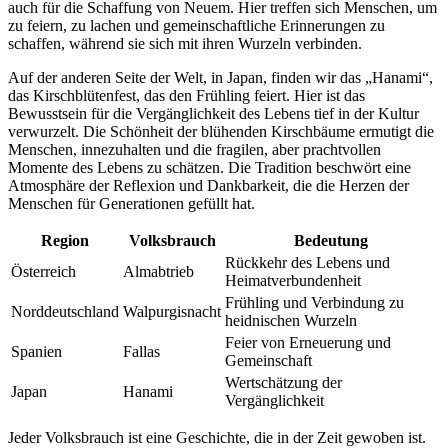
auch für die ‍Schaffung von Neuem. Hier treffen sich Menschen, um
⁤zu feiern, zu ⁣lachen und‍ gemeinschaftliche Erinnerungen​ zu
schaffen, während ​sie sich mit ihren Wurzeln verbinden.
Auf der anderen Seite der Welt, in Japan, ​finden wir das „Hanami“,
das Kirschblütenfest, das den Frühling feiert. Hier ist das
Bewusstsein für​ die​ Vergänglichkeit des Lebens tief in der Kultur
verwurzelt.⁣ Die Schönheit der⁢ blühenden Kirschbäume ermutigt ‍die
Menschen, innezuhalten und die fragilen, aber prachtvollen
Momente des Lebens zu schätzen. Die Tradition beschwört eine
Atmosphäre ‍der Reflexion und Dankbarkeit, die die Herzen der
Menschen für Generationen gefüllt hat.
Region
Volksbrauch
Bedeutung
Rückkehr‌ des Lebens und
Österreich
Almabtrieb
⁤Heimatverbundenheit
Frühling und Verbindung zu
Norddeutschland
Walpurgisnacht
heidnischen Wurzeln
Feier von Erneuerung und
Spanien
Fallas
Gemeinschaft
Wertschätzung der​
Japan
Hanami
Vergänglichkeit
Jeder Volksbrauch ist eine Geschichte,⁢ die in der Zeit gewoben ist.