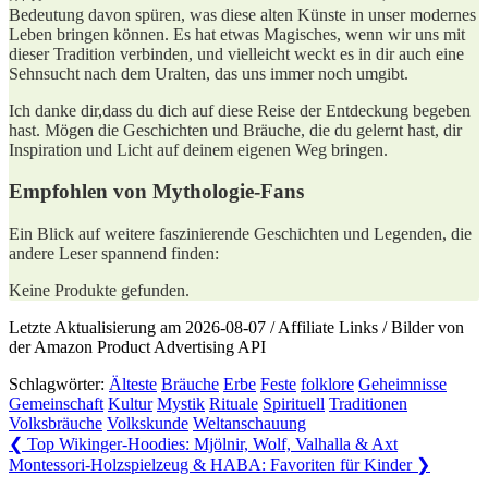
Bedeutung davon spüren,​ was diese alten Künste in ⁣unser ⁣modernes
Leben bringen können. ‌Es hat etwas ⁤Magisches, ⁤wenn⁣ wir ‍uns⁣ mit
dieser Tradition verbinden, und vielleicht weckt es in dir auch eine
Sehnsucht nach ⁣dem Uralten, das ​uns immer noch ‌umgibt.
Ich danke dir,dass du dich auf diese Reise der Entdeckung begeben
hast. Mögen⁣ die Geschichten und ⁢Bräuche, ​die du gelernt hast, dir
Inspiration und Licht auf deinem eigenen​ Weg bringen.
Empfohlen von Mythologie-Fans
Ein Blick auf weitere ‍faszinierende ⁤Geschichten⁢ und Legenden,⁤ die
andere Leser spannend ⁤finden:
Keine Produkte gefunden.
Letzte Aktualisierung am 2026-08-07 / Affiliate Links / Bilder von
der Amazon Product Advertising API
Schlagwörter:
Älteste
Bräuche
Erbe
Feste
folklore
Geheimnisse
Gemeinschaft
Kultur
Mystik
Rituale
Spirituell
Traditionen
Volksbräuche
Volkskunde
Weltanschauung
Beitragsnavigation
Previous
❮
Top Wikinger-Hoodies: Mjölnir, Wolf, Valhalla & Axt
Post:
Next
Montessori-Holzspielzeug & HABA: Favoriten für Kinder
❯
Post: