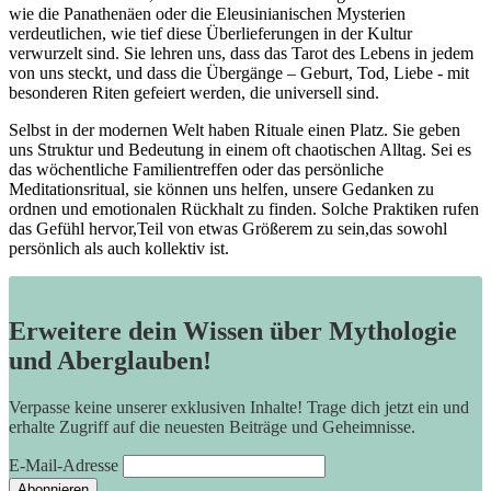
wie die⁢ Panathenäen oder⁣ die‍ Eleusinianischen Mysterien
verdeutlichen, ‌wie tief diese Überlieferungen in ⁣der Kultur
verwurzelt​ sind. Sie‍ lehren uns,‌ dass das Tarot des Lebens ⁤in jedem
von ​uns ⁤steckt, und ​dass⁢ die Übergänge – Geburt, Tod, Liebe ⁤- mit
besonderen Riten gefeiert werden, die universell sind.
Selbst in der⁤ modernen Welt haben Rituale einen Platz. Sie geben
uns Struktur und Bedeutung ⁣in einem ⁤oft chaotischen Alltag. Sei es
das wöchentliche Familientreffen oder das persönliche
Meditationsritual, sie können uns helfen, unsere Gedanken zu
ordnen und emotionalen Rückhalt‍ zu finden. ⁤Solche Praktiken rufen
das⁤ Gefühl hervor,Teil von ​etwas Größerem zu⁢ sein,das sowohl
persönlich als auch kollektiv ist.
Erweitere dein Wissen über Mythologie
und Aberglauben!
Verpasse keine unserer exklusiven Inhalte! Trage dich jetzt ein und
erhalte Zugriff auf die neuesten Beiträge und Geheimnisse.
E-Mail-Adresse