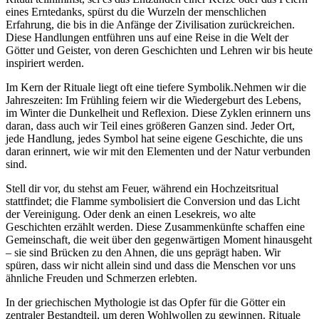
eines ⁣Erntedanks, spürst du die Wurzeln der menschlichen
Erfahrung, die bis in die Anfänge der Zivilisation zurückreichen.
Diese Handlungen‌ entführen uns ⁤auf eine Reise in⁣ die ⁤Welt der
Götter und Geister, von deren Geschichten und Lehren ​wir bis heute
inspiriert werden.
Im⁤ Kern der Rituale liegt‌ oft⁣ eine tiefere Symbolik.Nehmen wir⁢ die
Jahreszeiten: Im Frühling feiern wir die Wiedergeburt​ des⁢ Lebens,
im Winter⁣ die Dunkelheit und⁢ Reflexion. Diese Zyklen erinnern uns
‍daran, dass auch wir Teil ​eines größeren Ganzen sind.⁢ Jeder ⁣Ort,
jede⁤ Handlung, jedes Symbol hat seine eigene Geschichte, die ‍uns
daran erinnert, wie wir mit den ⁣Elementen und der ⁣Natur verbunden
sind.
Stell dir vor, du stehst⁢ am Feuer, während ein Hochzeitsritual
stattfindet; ‍die Flamme symbolisiert die ‍Conversion ‍und das Licht
der Vereinigung. Oder denk an einen Lesekreis, wo alte
Geschichten erzählt werden. Diese Zusammenkünfte schaffen eine
Gemeinschaft, die weit ⁢über den gegenwärtigen⁢ Moment hinausgeht
– sie sind Brücken zu den Ahnen, die⁣ uns geprägt haben. Wir
‍spüren, ‍dass wir nicht allein sind und⁣ dass die⁣ Menschen vor‌ uns
ähnliche Freuden und Schmerzen erlebten.
In der griechischen Mythologie‌ ist das Opfer für die Götter ein
zentraler Bestandteil, um deren Wohlwollen zu gewinnen. Rituale