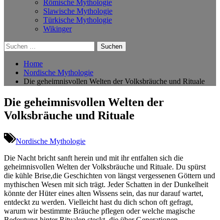
Römische Mythologie
Slawische Mythologie
Türkische Mythologie
Wikinger
Suchen
nach:
Home
Nordische Mythologie
Die geheimnisvollen Welten der Volksbräuche und Rituale
Die geheimnisvollen Welten der
Volksbräuche und Rituale
Nordische Mythologie
Die Nacht bricht sanft herein und mit ihr entfalten sich die
geheimnisvollen Welten der ‌Volksbräuche und Rituale. Du spürst
die kühle Brise,die Geschichten ‍von längst vergessenen Göttern und
mythischen Wesen mit‍ sich trägt. Jeder Schatten in⁢ der Dunkelheit
⁣könnte der‌ Hüter eines alten Wissens sein, das nur darauf wartet,
entdeckt zu⁤ werden. Vielleicht hast du dich ⁤schon oft gefragt,
warum‌ wir bestimmte ⁣Bräuche ⁤pflegen⁢ oder welche magische
Bedeutung hinter Ritualen steckt, die über ‌Generationen