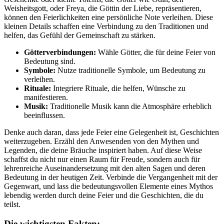
Weisheitsgott, oder Freya, die Göttin der Liebe, repräsentieren,
⁢können den Feierlichkeiten eine persönliche Note verleihen. Diese
kleinen Details schaffen eine Verbindung zu den Traditionen und
helfen, das Gefühl der Gemeinschaft zu stärken.
Götterverbindungen:
Wähle Götter, die ‌für deine Feier ‍von⁣
Bedeutung sind.
Symbole:
Nutze traditionelle Symbole, um Bedeutung zu
verleihen.
Rituale:
Integriere Rituale, die helfen, Wünsche zu
manifestieren.
Musik:
Traditionelle Musik kann die ‍Atmosphäre erheblich
beeinflussen.
Denke auch daran, dass jede Feier eine Gelegenheit ist, ​Geschichten
weiterzugeben. Erzähl ⁢den ⁢Anwesenden von den Mythen ⁢und
⁣Legenden, die deine Bräuche inspiriert haben. Auf diese Weise
schaffst du nicht ​nur ⁢einen ‌Raum für Freude, sondern auch für⁣
lehrenreiche Auseinandersetzung mit den⁤ alten Sagen und deren
Bedeutung in der heutigen Zeit. Verbinde die Vergangenheit mit der
Gegenwart, ⁢und lass ⁢die bedeutungsvollen Elemente eines Mythos
lebendig werden ⁢durch ‍deine Feier ⁤und ‍die ⁤Geschichten, die du
teilst.
Die wichtigsten⁤ Fakten: