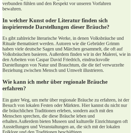
verbunden fühlen und den Respekt vor unseren Vorfahren
bewahren.
In welcher Kunst oder Literatur ‍finden sich
⁣inspirierende​ Darstellungen dieser Bräuche?
Es gibt zahlreiche literarische⁢ Werke, in ​denen Volksbräuche‌ und
Rituale thematisiert werden. Autoren⁤ wie die Gebrüder Grimm
haben viele deutsche Sagen und Märchen gesammelt, ⁤die oft⁣ auf
Volksbräuchen basieren.⁤ Außerdem finden wir in der Malerei, wie in
‍den Arbeiten von Caspar David Friedrich, eindrucksvolle
‌Darstellungen⁢ von ‍Natur und Brauchtum, die die tief ​verwurzelte
Beziehung zwischen Mensch und Umwelt illustrieren.
Wie kann ich mehr über ⁣regionale Bräuche
erfahren?
Ein guter Weg, um⁣ mehr über regionale‌ Bräuche zu erfahren, ist‌ der
Besuch von ‍lokalen Festen‌ oder Märkten. Hier kannst du⁤ nicht nur
die bräuchlichen Traditionen erleben, sondern auch mit⁢ den
‌Menschen sprechen, die diese Bräuche leben und
erhalten.Außerdem⁣ bieten Museen und kulturelle Einrichtungen oft
Ausstellungen und‌ Veranstaltungen an, die sich ⁢mit der lokalen
Folklore und ‌den Traditionen​ beschäftigen.