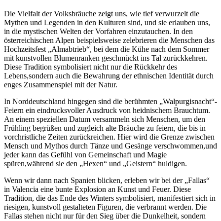
Die Vielfalt der Volksbräuche zeigt uns, wie​ tief verwurzelt die
Mythen und Legenden in den Kulturen sind,‍ und sie erlauben uns,
in die⁢ mystischen Welten der Vorfahren einzutauchen. In den
österreichischen Alpen beispielsweise zelebrieren‍ die Menschen ⁢das
Hochzeitsfest „Almabtrieb“, bei ⁣dem die‌ Kühe nach ‌dem Sommer
mit ​kunstvollen Blumenranken geschmückt ins Tal zurückkehren.
‌Diese ​Tradition symbolisiert nicht nur die⁣ Rückkehr des ​
Lebens,sondern auch die Bewahrung der ethnischen Identität durch
enges ‌Zusammenspiel mit der Natur.
In Norddeutschland hingegen sind die berühmten „Walpurgisnacht“-
Feiern‍ ein eindrucksvoller ‍Ausdruck von‌ heidnischem Brauchtum.
An einem speziellen Datum⁢ versammeln ‍sich Menschen, um den
Frühling ‍begrüßen und zugleich ‌alte ⁢Bräuche zu feiern,​ die ​bis in‍
vorchristliche Zeiten zurückreichen. Hier wird die Grenze ⁤zwischen
Mensch und⁣ Mythos durch Tänze⁢ und ​Gesänge verschwommen,und
jeder kann das Gefühl ⁣von Gemeinschaft und ‍Magie
spüren,während sie den⁤ „Hexen“ ‍und „Geistern“ ⁣huldigen.
Wenn wir⁣ dann nach ‌Spanien blicken, ⁣erleben ⁤wir bei der‍ „Fallas“
in Valencia eine ‍bunte ‍Explosion⁤ an Kunst und Feuer. Diese
Tradition, die das Ende des ⁤Winters symbolisiert, manifestiert sich ⁣in⁣
riesigen, kunstvoll gestalteten Figuren,⁤ die verbrannt⁣ werden. Die
Fallas stehen nicht​ nur für den ⁤Sieg‌ über die Dunkelheit, sondern