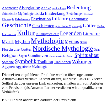
Bedeutung
Aberglaube
Abenteuer
Antike
Archäologie
Edda
Entdeckung
chinesische Mythologie
Erzählungen
Esoterik
folklore
Faszination
Geheimnisse
Fabelwesen
Ethnologie
Geschichte
Götter
Geschichten
griechische Mythologie
Helden
Kultur
Legenden
Literatur
Kulturgeschichte
Inspiration
Mythologie
Mythen
Mythos
Mystik
Natur
Nordische Mythologie
Nordische Götter
Odin
Spiritualität
Religion
Skandinavien
Sagen
skandinavische Kultur
Symbolik
Wikinger
Tradition
Sprache
Traditionen
Ägypten
Ägyptische Mythologie
Die meisten empfohlenen Produkte werden über sogenannte
Affiliate-Links verlinkt. Es steht dir frei, auf diese Links zu klicken.
Solltest du über unseren Link einkaufen, erhalten wir vom Anbieter
eine Provision (als Amazon-Partner verdienen wir an qualifizierten
Verkäufen).
P.S.: Für dich ändert sich dadurch der Preis nicht!