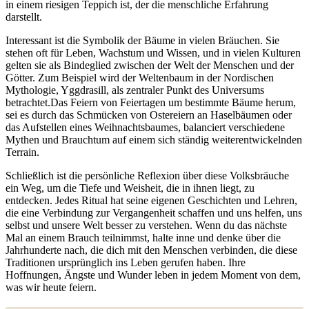
in​ einem riesigen Teppich ist,⁢ der ⁣die menschliche Erfahrung
darstellt.
Interessant ist die Symbolik der Bäume in ‍vielen‌ Bräuchen. Sie
‍stehen oft für Leben, Wachstum ‌und​ Wissen, und in ‍vielen‌ Kulturen
gelten sie als Bindeglied zwischen der Welt ‌der ⁣Menschen und der
Götter. Zum Beispiel wird der Weltenbaum in der Nordischen
Mythologie, Yggdrasill, als zentraler Punkt des Universums
betrachtet.Das Feiern von Feiertagen um bestimmte⁢ Bäume herum,
sei es durch das Schmücken von Ostereiern an Haselbäumen oder
das Aufstellen eines ​Weihnachtsbaumes, balanciert verschiedene
Mythen⁣ und Brauchtum auf einem sich ständig weiterentwickelnden
Terrain.
Schließlich‌ ist die persönliche Reflexion über diese Volksbräuche
ein ​Weg,⁢ um ‌die Tiefe ‍und Weisheit, die⁤ in ihnen ⁤liegt, zu ​
entdecken. ⁣Jedes Ritual hat seine eigenen​ Geschichten und Lehren,
die eine Verbindung zur ⁢Vergangenheit schaffen und uns helfen, uns
selbst und unsere Welt ⁢besser zu ⁣verstehen. Wenn ‌du das nächste
Mal an einem ‌Brauch ​teilnimmst, halte⁤ inne und​ denke über die
Jahrhunderte nach, die ⁤dich mit den Menschen verbinden, die diese⁢
Traditionen ursprünglich ins​ Leben gerufen haben.⁣ Ihre
Hoffnungen, Ängste und Wunder leben in jedem Moment von dem,
was‍ wir ​heute feiern.