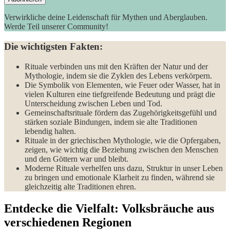
Verwirkliche deine Leidenschaft für Mythen und Aberglauben.
Werde Teil unserer Community!
Die wichtigsten ‍Fakten:
Rituale verbinden uns mit den Kräften der Natur ​und der ​
Mythologie, ‍indem sie​ die ⁣Zyklen des Lebens verkörpern.
Die Symbolik von Elementen, wie Feuer oder Wasser, ⁢hat in⁣
vielen Kulturen eine tiefgreifende Bedeutung und ⁣prägt die
Unterscheidung zwischen Leben und Tod.
Gemeinschaftsrituale fördern das Zugehörigkeitsgefühl und
stärken soziale Bindungen, indem sie ​alte Traditionen
lebendig halten.
Rituale in der griechischen Mythologie, wie die‌ Opfergaben,
zeigen, wie wichtig die Beziehung zwischen​ den Menschen
und den Göttern war⁢ und ⁢bleibt.
Moderne‍ Rituale verhelfen​ uns dazu, Struktur ‍in unser Leben
zu bringen und ‍emotionale Klarheit zu finden,⁣ während sie​
gleichzeitig alte⁢ Traditionen ehren.
Entdecke die Vielfalt: ⁢Volksbräuche aus
verschiedenen‍ Regionen