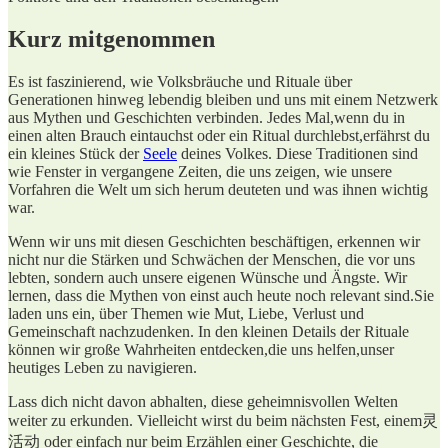
Kurz‌ mitgenommen
Es ist faszinierend,‌ wie Volksbräuche und Rituale über
Generationen⁤ hinweg lebendig ​bleiben und uns mit einem Netzwerk
aus Mythen⁢ und Geschichten verbinden. ‌Jedes Mal,wenn du in
einen alten Brauch eintauchst ‍oder‍ ein Ritual ⁣durchlebst,erfährst du
ein kleines Stück der
Seele
deines Volkes. Diese Traditionen ⁣sind
wie Fenster in vergangene Zeiten, die​ uns ⁢zeigen, wie unsere
⁤Vorfahren die‌ Welt um sich herum deuteten‌ und was⁢ ihnen wichtig
war.
Wenn wir uns⁤ mit diesen Geschichten beschäftigen, erkennen wir
nicht nur ⁣die ⁣Stärken und⁤ Schwächen der Menschen, die vor uns
lebten, sondern ⁢auch unsere eigenen Wünsche und Ängste. Wir
lernen, dass die Mythen von einst auch ‍heute⁣ noch relevant sind.Sie
laden uns ein, über Themen wie Mut, Liebe, Verlust und‌
Gemeinschaft nachzudenken.‍ In‍ den kleinen Details der Rituale
können wir große Wahrheiten ​entdecken,die⁤ uns ⁢helfen,unser
heutiges Leben zu navigieren.
Lass ⁤dich‍ nicht ‌davon abhalten,⁤ diese geheimnisvollen Welten
weiter zu erkunden.⁣ Vielleicht wirst du ‌beim nächsten Fest, ⁣einem灵
活动 oder einfach nur beim Erzählen einer Geschichte, die