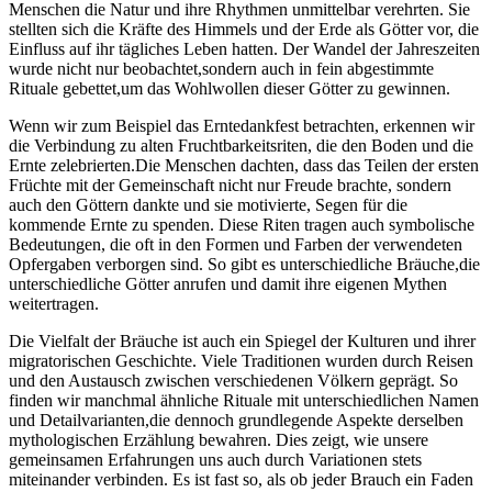
Menschen ‌die Natur und ihre ⁤Rhythmen⁤ unmittelbar verehrten. Sie‌
stellten ​sich die‌ Kräfte des Himmels und der Erde als ⁤Götter vor, die ​
Einfluss ‍auf ⁣ihr tägliches Leben hatten. Der Wandel der Jahreszeiten
wurde nicht nur​ beobachtet,sondern auch in​ fein ⁤abgestimmte
Rituale ⁢gebettet,um das Wohlwollen dieser Götter zu gewinnen.
Wenn wir​ zum ⁣Beispiel das Erntedankfest betrachten, erkennen wir
die Verbindung zu alten Fruchtbarkeitsriten, die‌ den ​Boden und die ​
Ernte zelebrierten.Die Menschen dachten,‌ dass das​ Teilen der ersten
⁤Früchte mit ⁤der Gemeinschaft‌ nicht nur Freude brachte, sondern
auch den Göttern dankte ⁢und sie motivierte,‌ Segen für die
kommende Ernte zu spenden. Diese Riten tragen auch symbolische
Bedeutungen, die oft in den⁣ Formen ​und Farben der verwendeten
Opfergaben verborgen sind. So gibt es unterschiedliche Bräuche,die
unterschiedliche Götter anrufen und damit ihre eigenen‌ Mythen
⁣weitertragen.
Die Vielfalt der ⁢Bräuche ist auch ein Spiegel der Kulturen⁢ und ihrer
migratorischen Geschichte. Viele Traditionen wurden durch Reisen
und den Austausch zwischen verschiedenen Völkern geprägt. So
finden wir ‌manchmal ⁤ähnliche Rituale mit unterschiedlichen Namen
und Detailvarianten,die dennoch​ grundlegende Aspekte derselben
mythologischen Erzählung⁣ bewahren. Dies zeigt, wie unsere
gemeinsamen ⁣Erfahrungen uns auch durch Variationen stets
miteinander verbinden. Es ist fast so, als ob jeder Brauch ein Faden