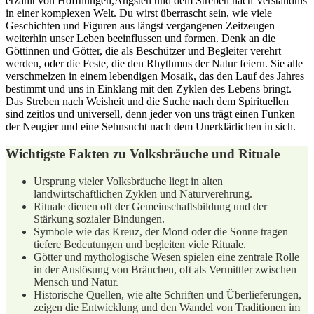
erzählt von‍ Hoffnungen,Ängsten ‍und⁣ dem ​Streben nach Verständnis
in einer komplexen Welt. Du ⁢wirst überrascht sein, wie viele
Geschichten und Figuren aus längst vergangenen Zeitzeugen
weiterhin unser Leben beeinflussen und formen. Denk an die
Göttinnen und Götter, die als Beschützer und Begleiter‌ verehrt
werden, oder ‍die Feste, ​die den Rhythmus ‍der Natur feiern. ⁣Sie alle
verschmelzen ⁤in einem lebendigen Mosaik, das ⁢den Lauf des Jahres
bestimmt ⁢und uns in⁣ Einklang mit ⁣den ⁢Zyklen des‍ Lebens bringt.
Das Streben nach Weisheit ‍und ‌die Suche nach dem Spirituellen
sind zeitlos und universell,⁤ denn jeder von uns trägt ⁢einen Funken
der Neugier und eine ‌Sehnsucht nach dem Unerklärlichen in sich.
Wichtigste Fakten zu Volksbräuche und Rituale
Ursprung vieler Volksbräuche liegt in alten⁣
landwirtschaftlichen Zyklen und Naturverehrung.
Rituale dienen oft der Gemeinschaftsbildung und der
Stärkung sozialer Bindungen.
Symbole wie das Kreuz, der Mond ⁢oder die Sonne⁤ tragen
tiefere Bedeutungen ‍und‍ begleiten viele Rituale.
Götter und mythologische Wesen spielen eine zentrale ‌Rolle⁢
in der Auslösung von Bräuchen, oft ⁢als Vermittler zwischen
Mensch und ⁢Natur.
Historische Quellen, wie alte⁢ Schriften und Überlieferungen,
⁢zeigen ⁤die Entwicklung ⁤und ‌den Wandel von Traditionen im