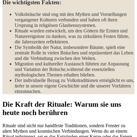
Die​ wichtigsten Fakten:
Volksbräuche sind eng mit den Mythen und ‍Vorstellungen⁢
vergangener Kulturen verbunden und haben oft ihren
Ursprung in religiösen Glaubenssystemen.
Rituale wurden entwickelt, ‍um den Göttern für Ernten und‌
Naturereignisse zu danken, was zu zirkulären Festen führte,‍
die Jahreszeiten reflektieren.
Die Symbolik der Natur, ‍insbesondere⁢ Bäume, spielt eine
zentrale Rolle‌ in vielen‌ Bräuchen und‌ repräsentiert das Leben
‌und‍ die⁢ Verbindung zwischen⁣ den Welten.
Migration und kultureller Austausch führten zur ​Anpassung
und Variation der‍ Bräuche,während die essenziellen
mythologischen‍ Themen erhalten⁢ blieben.
Der‌ individuelle Bezug ⁣zu Volkstraditionen ermöglicht​ es uns,
tiefer in unsere eigene Geschichte und die unserer Vorfahren​
einzutauchen.
Die Kraft der‍ Rituale: Warum sie uns
⁢heute noch berühren
Rituale sind⁤ nicht nur handfeste Traditionen, sondern Fenster zu
alten Mythen und ⁤kosmischen Verbindungen. Wenn du an ‌einem
Ritual ‍teilnimmst, sei es das Entzünden einer Kerze oder ⁤das Feiern