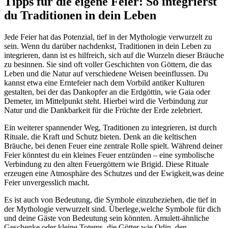
Tipps für die eigene Feier: So integrierst⁣
du Traditionen in dein ⁤Leben
Jede Feier hat das Potenzial, tief in der Mythologie verwurzelt ⁣zu
sein. Wenn​ du⁣ darüber nachdenkst, ⁤Traditionen in dein Leben zu
integrieren, dann⁤ ist es hilfreich,​ sich⁤ auf die Wurzeln dieser Bräuche
zu besinnen. Sie sind oft voller Geschichten von‌ Göttern, die das
Leben und ⁣die⁣ Natur auf verschiedene Weisen ‌beeinflussen. Du
kannst etwa​ eine ​Erntefeier nach ⁢dem ‌Vorbild ‌antiker Kulturen
gestalten, bei der‍ das Dankopfer ⁢an die Erdgöttin, wie ⁢Gaia oder
Demeter, im‌ Mittelpunkt⁣ steht. Hierbei wird die Verbindung zur ​
Natur und die Dankbarkeit für die Früchte der Erde zelebriert.
Ein⁤ weiterer spannender⁣ Weg, Traditionen zu integrieren, ist durch
Rituale, die Kraft und Schutz bieten. Denk an ⁤die keltischen
Bräuche, ‍bei denen Feuer eine zentrale Rolle spielt. Während deiner
Feier könntest du ein kleines Feuer entzünden – ‌eine symbolische
Verbindung zu den ⁣alten Feuergöttern wie Brigid. Diese Rituale
erzeugen eine Atmosphäre des Schutzes und der‍ Ewigkeit,was deine⁤
Feier unvergesslich macht.
Es ist auch‍ von Bedeutung, die ⁤Symbole einzubeziehen, die tief in
der Mythologie verwurzelt‍ sind. Überlege,welche Symbole für dich
‍und deine Gäste von Bedeutung sein ‍könnten. Amulett-ähnliche
Geschenke oder⁢ kleine ‍Totems, die Götter wie Odin, den