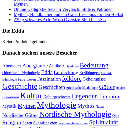
Mythen
Online Kalligrafie‑Sets im Vergleich: Stifte & Patronen
Mythen, Handbücher und ein Café: Lesetipps für den Herbst
230 g schweres Acid-Wash Oversize-Shirt bis 5XL
Die Edda
Keine Produkte gefunden.
Danach suchen unsere Besucher
Bedeutung
Aberglaube
Abenteuer
Antike
Archäologie
Edda
Entdeckung
chinesische Mythologie
Erzählungen
Esoterik
folklore
Faszination
Geheimnisse
Fabelwesen
Ethnologie
Geschichte
Götter
Geschichten
griechische Mythologie
Helden
Kultur
Legenden
Literatur
Kulturgeschichte
Inspiration
Mythologie
Mythen
Mythos
Mystik
Natur
Nordische Mythologie
Nordische Götter
Odin
Spiritualität
Religion
Skandinavien
Sagen
skandinavische Kultur