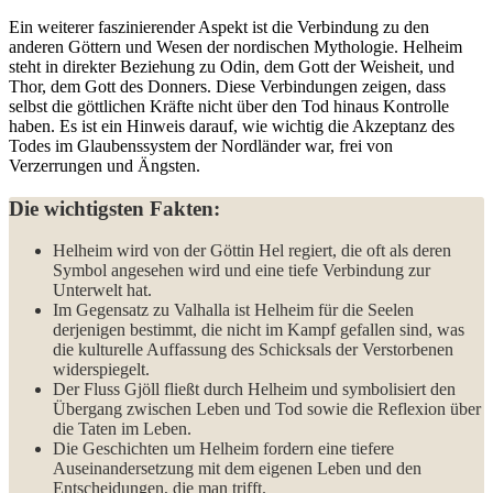
Ein weiterer faszinierender Aspekt ist die Verbindung ⁤zu den
anderen Göttern und Wesen der nordischen Mythologie. Helheim
steht in direkter Beziehung ⁣zu Odin, dem Gott der ⁣Weisheit,⁣ und
Thor,⁤ dem Gott des⁢ Donners.⁤ Diese Verbindungen ‌zeigen, dass
selbst die⁤ göttlichen⁢ Kräfte nicht über ⁢den ⁢Tod hinaus Kontrolle
haben. ‌Es ist ein Hinweis darauf, wie wichtig die Akzeptanz des
Todes im Glaubenssystem der Nordländer war, frei ‌von
Verzerrungen und Ängsten.
Die wichtigsten Fakten:
Helheim wird von der Göttin Hel regiert, die ‍oft ⁢als deren
Symbol angesehen wird und eine tiefe Verbindung zur
Unterwelt hat.
Im Gegensatz⁢ zu‍ Valhalla ist Helheim für die Seelen
derjenigen bestimmt, die nicht im Kampf gefallen sind, was
die kulturelle Auffassung des Schicksals der Verstorbenen
widerspiegelt.
Der Fluss Gjöll fließt durch ‌Helheim und symbolisiert den
Übergang zwischen Leben und Tod sowie die Reflexion über
die Taten im Leben.
Die Geschichten um Helheim fordern eine tiefere
Auseinandersetzung mit dem eigenen Leben und den
Entscheidungen, die man ⁣trifft.