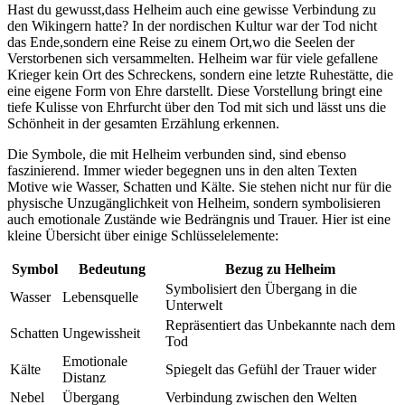
Hast du gewusst,dass Helheim auch eine gewisse Verbindung zu
den Wikingern hatte? In der nordischen Kultur war der Tod nicht
das Ende,sondern eine ‌Reise zu einem Ort,wo die Seelen der
Verstorbenen sich versammelten.⁤ Helheim war für viele gefallene
Krieger kein Ort des Schreckens, sondern eine letzte Ruhestätte, die
eine eigene Form von Ehre darstellt. Diese Vorstellung bringt​ eine
tiefe Kulisse von Ehrfurcht über den Tod mit sich ⁤und lässt uns die
Schönheit ⁤in der gesamten Erzählung erkennen.
Die Symbole, die mit Helheim verbunden sind, sind ebenso
faszinierend. Immer wieder begegnen uns in den alten Texten
Motive wie Wasser, Schatten und Kälte. Sie stehen nicht nur für die
physische⁤ Unzugänglichkeit von Helheim, sondern symbolisieren
auch emotionale Zustände wie Bedrängnis und Trauer. Hier ist ‍eine
kleine Übersicht über einige Schlüsselelemente:
Symbol
Bedeutung
Bezug zu Helheim
Symbolisiert den Übergang in die
Wasser
Lebensquelle
Unterwelt
Repräsentiert das Unbekannte nach dem
Schatten
Ungewissheit
Tod
Emotionale
Kälte
Spiegelt das Gefühl der Trauer wider
⁤Distanz
Nebel
Übergang
Verbindung zwischen‍ den Welten