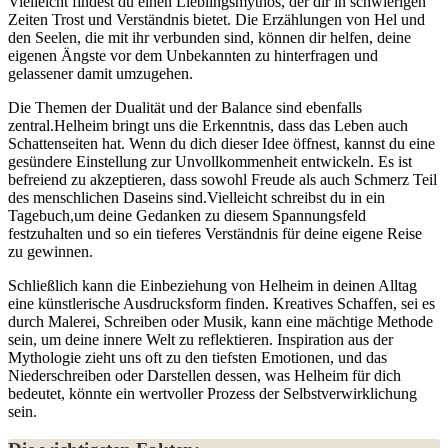
Vielleicht findest du einen Lieblingsmythos, der dir in⁢ schwierigen
Zeiten Trost und Verständnis bietet. Die Erzählungen von Hel und
den Seelen, die mit ihr verbunden sind, können dir helfen, deine
‍eigenen Ängste vor dem Unbekannten zu hinterfragen und
gelassener damit umzugehen.
Die Themen der Dualität und der Balance sind ebenfalls
zentral.Helheim bringt uns die Erkenntnis, dass das Leben auch
Schattenseiten hat. Wenn du dich dieser Idee öffnest, kannst du eine
gesündere Einstellung zur Unvollkommenheit entwickeln. Es ist
befreiend zu akzeptieren, dass sowohl Freude als auch Schmerz Teil
des menschlichen Daseins sind.Vielleicht schreibst du in ein
Tagebuch,um deine Gedanken zu diesem Spannungsfeld
festzuhalten und so ein tieferes Verständnis für deine eigene Reise
zu gewinnen.
Schließlich kann die Einbeziehung von Helheim in deinen Alltag​
eine künstlerische Ausdrucksform finden. Kreatives Schaffen, sei es
⁤durch Malerei, Schreiben oder Musik, kann eine mächtige Methode
sein, um deine innere Welt zu reflektieren. Inspiration⁣ aus der
Mythologie zieht uns oft zu den tiefsten Emotionen, und das
Niederschreiben oder Darstellen dessen, was Helheim für dich
bedeutet, könnte ein wertvoller Prozess der Selbstverwirklichung
sein.