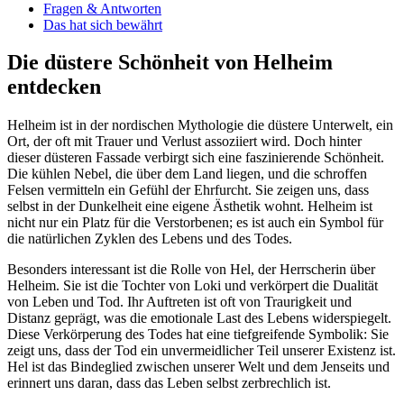
Fragen & Antworten
Das hat sich bewährt
Die düstere Schönheit von Helheim
entdecken
Helheim⁤ ist​ in der nordischen Mythologie die düstere Unterwelt, ein
Ort, der ⁣oft mit Trauer und Verlust assoziiert wird. Doch hinter
dieser düsteren Fassade verbirgt sich eine faszinierende Schönheit.
Die kühlen Nebel, die über⁤ dem Land liegen, und die schroffen
Felsen ‍vermitteln⁤ ein Gefühl der Ehrfurcht. Sie zeigen uns, dass
selbst ⁤in‌ der ​Dunkelheit eine eigene Ästhetik wohnt. Helheim ist
nicht nur ein Platz für die ⁤Verstorbenen; es ist auch​ ein Symbol für
die natürlichen Zyklen des Lebens und des Todes.
Besonders interessant ist die Rolle von Hel, der Herrscherin​ über
Helheim. Sie ist die Tochter von Loki und verkörpert die Dualität
von Leben und ‍Tod. Ihr Auftreten ‍ist oft von Traurigkeit und ​
Distanz geprägt, was die emotionale Last des Lebens widerspiegelt.
Diese Verkörperung des Todes hat eine tiefgreifende Symbolik: Sie
‌zeigt uns,⁣ dass der Tod ein unvermeidlicher Teil unserer Existenz ist.
Hel ist das Bindeglied zwischen unserer Welt und dem Jenseits und
erinnert uns daran, dass das Leben selbst zerbrechlich​ ist.