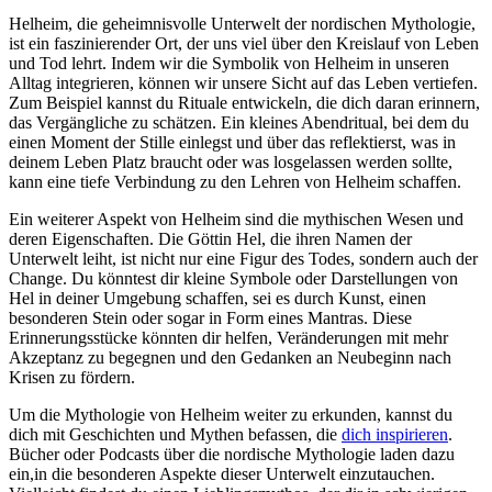
Helheim, die‌ geheimnisvolle Unterwelt der nordischen ⁣Mythologie,
ist ein faszinierender Ort, ⁢der uns viel über den Kreislauf von Leben
und Tod lehrt. Indem wir die Symbolik von Helheim in unseren
Alltag integrieren, können wir unsere Sicht auf⁣ das Leben vertiefen.
Zum Beispiel ⁢kannst du Rituale entwickeln, die dich daran erinnern,
das Vergängliche zu schätzen. Ein ⁣kleines Abendritual, bei dem du
einen Moment der Stille einlegst und über das reflektierst, was in
deinem Leben Platz braucht oder was losgelassen werden sollte,
kann eine tiefe Verbindung zu den Lehren von Helheim schaffen.
Ein‍ weiterer Aspekt von Helheim‍ sind die mythischen Wesen und
deren ⁤Eigenschaften. Die Göttin Hel, ⁤die ihren Namen der
Unterwelt leiht, ist nicht nur eine Figur des⁤ Todes, sondern auch der
Change. Du könntest dir kleine Symbole oder Darstellungen von
Hel in deiner Umgebung schaffen, sei es durch Kunst, einen
besonderen Stein⁣ oder sogar in Form eines Mantras. Diese
Erinnerungsstücke könnten dir helfen, Veränderungen ‌mit mehr
Akzeptanz zu begegnen und den Gedanken an Neubeginn ⁤nach
Krisen zu⁢ fördern.
Um die Mythologie von Helheim weiter zu erkunden, kannst du
⁤dich mit Geschichten und Mythen befassen, die
dich inspirieren
.
Bücher oder Podcasts ⁤über​ die nordische Mythologie laden dazu
ein,in die besonderen Aspekte dieser Unterwelt einzutauchen.