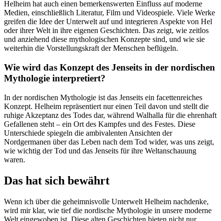
Helheim hat auch einen bemerkenswerten Einfluss auf moderne
Medien,⁣ einschließlich Literatur, Film und ⁣Videospiele. Viele Werke
greifen die Idee der Unterwelt auf und integrieren Aspekte von Hel
oder ihrer Welt in ihre eigenen Geschichten. Das zeigt, wie zeitlos
und anziehend ⁣diese mythologischen Konzepte sind, und wie sie
weiterhin die Vorstellungskraft der Menschen beflügeln.
Wie wird das Konzept des Jenseits in der nordischen
Mythologie interpretiert?
In der nordischen Mythologie ist das Jenseits​ ein facettenreiches
Konzept. ⁢Helheim repräsentiert nur einen Teil davon und stellt die
ruhige‍ Akzeptanz des ‍Todes dar, während Walhalla für die ehrenhaft
Gefallenen steht – ein Ort des Kampfes und des⁢ Festes. Diese
Unterschiede spiegeln die ​ambivalenten Ansichten der
Nordgermanen über das Leben nach dem Tod wider, was uns zeigt,
wie wichtig der Tod und das Jenseits für ihre Weltanschauung
waren.
Das hat sich bewährt
Wenn ⁢ich über die geheimnisvolle Unterwelt Helheim nachdenke,
wird mir klar, wie tief die nordische Mythologie in⁤ unsere moderne
Welt eingewoben ist. ‌Diese alten Geschichten bieten nicht nur