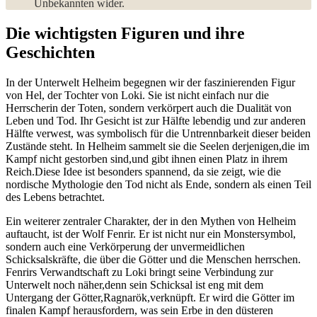
Unbekannten wider.
Die wichtigsten Figuren und ihre
Geschichten
In ‍der Unterwelt Helheim begegnen wir ​der faszinierenden Figur​
von Hel,⁢ der Tochter⁤ von Loki. Sie ist ‍nicht einfach ‌nur die
Herrscherin der Toten, sondern verkörpert auch die Dualität von
Leben und Tod. Ihr Gesicht ist zur Hälfte lebendig und zur anderen
Hälfte verwest, was symbolisch für die Untrennbarkeit dieser beiden
‌Zustände steht. In Helheim sammelt sie die Seelen ‍derjenigen,die im
Kampf nicht gestorben sind,und gibt ihnen einen Platz in ihrem
Reich.Diese Idee ist besonders spannend,​ da sie zeigt, wie die
nordische Mythologie ​den Tod nicht als Ende, sondern als einen Teil
des Lebens betrachtet.
Ein weiterer zentraler Charakter, ⁢der in den Mythen von Helheim
auftaucht, ist der Wolf Fenrir. Er ⁤ist nicht nur ein Monstersymbol,
sondern auch eine Verkörperung der unvermeidlichen
Schicksalskräfte, die über die Götter und die Menschen⁤ herrschen.
Fenrirs Verwandtschaft zu Loki bringt seine Verbindung ‌zur
‌Unterwelt noch näher,denn sein Schicksal ist eng mit dem
Untergang der⁢ Götter,Ragnarök,verknüpft. Er wird die Götter im
finalen ‍Kampf herausfordern, was sein Erbe in den düsteren