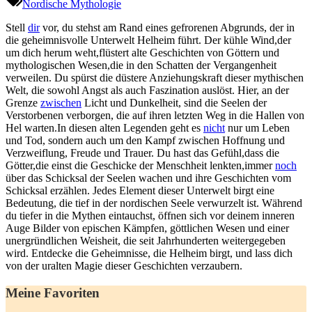
Nordische Mythologie
Stell
dir
vor, du ⁣stehst am Rand eines gefrorenen ​Abgrunds, der in
die geheimnisvolle Unterwelt Helheim führt. Der kühle Wind,der
um dich herum weht,flüstert alte Geschichten von Göttern und
mythologischen Wesen,die in den Schatten der Vergangenheit
verweilen. Du spürst die⁢ düstere Anziehungskraft dieser mythischen
Welt,⁣ die sowohl Angst als ⁢auch ⁣Faszination auslöst. Hier, an der
Grenze
zwischen
Licht ⁤und Dunkelheit, sind die Seelen der
Verstorbenen verborgen, ‍die auf ihren letzten Weg in die Hallen von
‌Hel warten.In diesen alten Legenden geht es
nicht
nur‍ um Leben
und Tod, sondern auch um den Kampf zwischen Hoffnung und
Verzweiflung, Freude und Trauer. Du hast das Gefühl,dass die
Götter,die einst die Geschicke der⁤ Menschheit lenkten,immer
noch
über das‌ Schicksal der Seelen wachen ⁢und ihre Geschichten vom
Schicksal⁢ erzählen. Jedes Element ​dieser Unterwelt birgt eine
Bedeutung, die tief in der nordischen ‌Seele verwurzelt ist. Während
du tiefer in die Mythen eintauchst, öffnen ⁢sich vor deinem inneren
Auge Bilder von epischen Kämpfen, göttlichen ⁢Wesen und einer
unergründlichen Weisheit,‌ die seit ⁢Jahrhunderten weitergegeben
wird. Entdecke die Geheimnisse, die Helheim birgt, und lass dich
von der uralten ‌Magie dieser Geschichten verzaubern.
Meine Favoriten