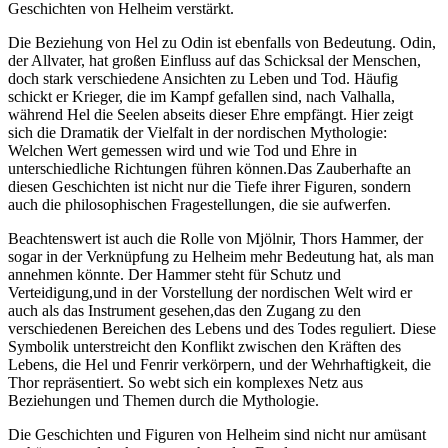
Geschichten von Helheim verstärkt.
Die Beziehung‌ von Hel zu Odin ist ebenfalls von Bedeutung. Odin,
der Allvater, hat großen Einfluss auf das Schicksal der Menschen,
doch stark verschiedene Ansichten ⁣zu Leben und Tod. Häufig
‍schickt er Krieger, die im Kampf‌ gefallen sind, nach Valhalla,
während Hel die Seelen abseits dieser Ehre empfängt. Hier zeigt
sich ⁢die⁢ Dramatik der Vielfalt in der nordischen Mythologie:
Welchen Wert gemessen wird⁤ und wie Tod und Ehre in
unterschiedliche Richtungen führen können.Das Zauberhafte an⁣
diesen Geschichten ist nicht nur die Tiefe ihrer Figuren, sondern
auch die philosophischen Fragestellungen, die ⁣sie​ aufwerfen.
Beachtenswert ist auch die Rolle von Mjölnir, Thors ​Hammer, der
sogar in der Verknüpfung zu Helheim mehr​ Bedeutung hat, als man
annehmen könnte. Der Hammer steht für Schutz und
Verteidigung,und in der‌ Vorstellung der nordischen Welt⁢ wird ‍er
⁤auch als das Instrument gesehen,das den Zugang zu den
verschiedenen Bereichen des Lebens ​und des Todes reguliert. Diese
Symbolik unterstreicht den Konflikt zwischen den Kräften des
⁤Lebens, die Hel und Fenrir verkörpern, und der Wehrhaftigkeit, die
Thor ‍repräsentiert. So webt sich⁤ ein komplexes Netz ‌aus
Beziehungen und Themen durch die Mythologie.
Die Geschichten und Figuren von Helheim sind nicht nur amüsant