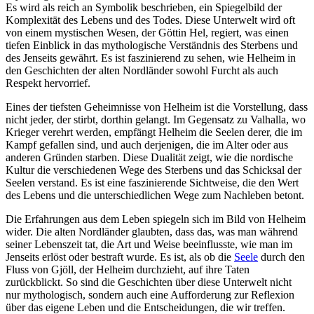
Es wird als reich an Symbolik beschrieben, ein Spiegelbild‍ der⁤
Komplexität des Lebens‍ und des Todes. Diese Unterwelt wird oft
von einem mystischen Wesen, der Göttin Hel, regiert, was einen
tiefen ‌Einblick in das mythologische Verständnis des Sterbens und
des Jenseits gewährt. Es ist faszinierend zu sehen, wie Helheim⁤ in
den Geschichten der alten Nordländer sowohl Furcht als auch
Respekt hervorrief.
Eines der tiefsten Geheimnisse ‌von Helheim ist die Vorstellung, dass
nicht‌ jeder, der stirbt, dorthin gelangt. Im Gegensatz zu Valhalla, wo
Krieger verehrt werden, empfängt Helheim die Seelen derer, ⁢die im
Kampf gefallen sind, und⁣ auch derjenigen, die im Alter oder aus
anderen Gründen starben. Diese Dualität⁤ zeigt, wie die ‍nordische
Kultur die verschiedenen Wege des Sterbens​ und das Schicksal der
Seelen verstand. Es ist eine faszinierende Sichtweise, die den Wert
des Lebens und die unterschiedlichen Wege​ zum Nachleben betont.
Die Erfahrungen aus dem Leben spiegeln sich im Bild von ‍Helheim
wider. Die alten Nordländer glaubten, dass das, was man während
seiner ‍Lebenszeit tat,‍ die Art und Weise beeinflusste, wie man im
‌Jenseits erlöst oder bestraft wurde. Es ist, als ob die
Seele
durch den
Fluss von Gjöll, der⁢ Helheim durchzieht, auf ihre Taten
zurückblickt. So sind die Geschichten über diese Unterwelt nicht
nur​ mythologisch, sondern auch eine ⁤Aufforderung zur Reflexion
über das eigene ⁤Leben und die Entscheidungen, die wir treffen.