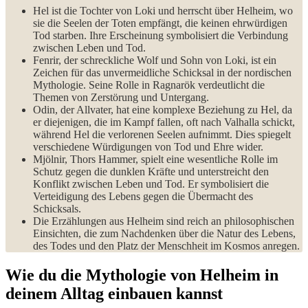
Hel ist die Tochter von Loki und herrscht über Helheim, wo
sie die Seelen der Toten empfängt, die keinen ehrwürdigen
Tod starben. Ihre Erscheinung symbolisiert die Verbindung
zwischen Leben und⁤ Tod.
Fenrir, der schreckliche Wolf und Sohn von ‍Loki, ist ein
Zeichen für⁤ das unvermeidliche Schicksal in der nordischen
Mythologie. Seine Rolle in Ragnarök verdeutlicht die
Themen von Zerstörung und​ Untergang.
Odin, der Allvater, hat eine komplexe Beziehung zu Hel, da
er diejenigen, die im Kampf⁣ fallen, oft nach Valhalla schickt,
während Hel die verlorenen Seelen aufnimmt. Dies spiegelt
verschiedene Würdigungen von Tod und ​Ehre wider.
Mjölnir, Thors Hammer, spielt eine wesentliche Rolle im
Schutz gegen‌ die dunklen Kräfte und unterstreicht den
Konflikt zwischen Leben und Tod. Er symbolisiert die
Verteidigung des Lebens gegen die Übermacht des
Schicksals.
Die Erzählungen ​aus Helheim ⁤sind reich an philosophischen
Einsichten, die zum⁢ Nachdenken über die Natur des Lebens,
des Todes und den Platz der ⁢Menschheit im Kosmos anregen.
Wie du die​ Mythologie von Helheim in
deinem Alltag einbauen kannst