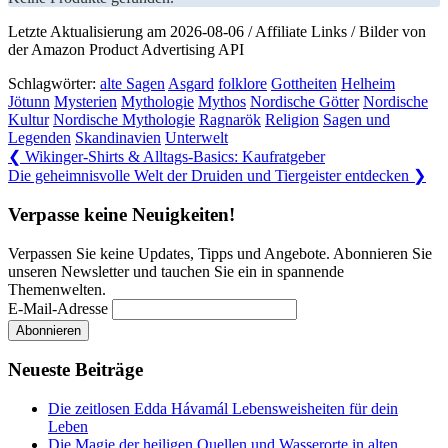
Letzte Aktualisierung am 2026-08-06 / Affiliate Links / Bilder von
der Amazon Product Advertising API
Schlagwörter:
alte Sagen
Asgard
folklore
Gottheiten
Helheim
Jötunn
Mysterien
Mythologie
Mythos
Nordische Götter
Nordische
Kultur
Nordische Mythologie
Ragnarök
Religion
Sagen und
Legenden
Skandinavien
Unterwelt
Beitragsnavigation
Previous
❮
Wikinger-Shirts & Alltags-Basics: Kaufratgeber
Post:
Next
Die geheimnisvolle Welt der Druiden und Tiergeister entdecken
❯
Post:
Verpasse keine Neuigkeiten!
Verpassen Sie keine Updates, Tipps und Angebote. Abonnieren Sie
unseren Newsletter und tauchen Sie ein in spannende
Themenwelten.
E-Mail-Adresse
Neueste Beiträge
Die zeitlosen Edda Hávamál Lebensweisheiten für dein
Leben
Die Magie der heiligen Quellen und Wasserorte in alten