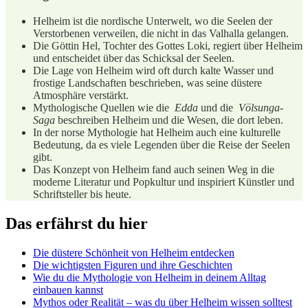
Helheim ist die nordische Unterwelt, wo die Seelen der
Verstorbenen verweilen, die nicht in das Valhalla gelangen.
Die Göttin Hel, Tochter des Gottes Loki, regiert über Helheim
und entscheidet über das Schicksal der Seelen.
Die Lage von ​Helheim wird oft durch ⁤kalte Wasser ​und
frostige ⁣Landschaften beschrieben, was seine‌ düstere
Atmosphäre verstärkt.
Mythologische Quellen wie die ⁣
Edda
und die ‌
Völsunga-
Saga
beschreiben Helheim und die Wesen, die dort leben.
In der norse Mythologie hat Helheim auch eine kulturelle
Bedeutung, da es viele Legenden über die Reise der Seelen⁤
gibt.
Das Konzept von Helheim fand auch seinen Weg in ‌die
moderne ‍Literatur und ⁤Popkultur und inspiriert Künstler und
Schriftsteller bis heute.
Das erfährst du hier
Die düstere Schönheit von Helheim entdecken
Die wichtigsten Figuren und ihre Geschichten
Wie du die Mythologie von Helheim in deinem Alltag
einbauen kannst
Mythos oder Realität – was du über Helheim ⁤wissen solltest