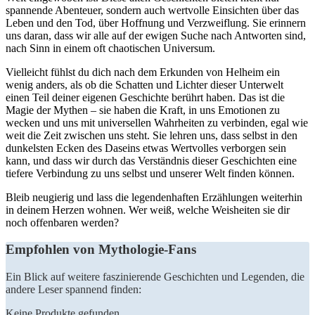
spannende Abenteuer, sondern auch wertvolle Einsichten über das
Leben und den Tod, über Hoffnung und Verzweiflung. Sie erinnern
‍uns daran, dass wir alle auf der ewigen Suche nach ⁢Antworten sind,
nach Sinn in einem‌ oft chaotischen Universum.
Vielleicht fühlst du dich nach dem ⁤Erkunden von Helheim ein
wenig ​anders,‌ als ob die Schatten und Lichter dieser Unterwelt
einen⁣ Teil deiner eigenen Geschichte berührt haben. Das ist die
Magie der Mythen – sie haben die Kraft, in uns Emotionen zu
wecken und uns mit universellen Wahrheiten zu verbinden, egal wie
weit die Zeit zwischen uns steht. Sie lehren uns, dass selbst in den
dunkelsten Ecken des Daseins etwas Wertvolles verborgen sein
kann, und dass wir durch das Verständnis dieser Geschichten eine
tiefere Verbindung zu uns selbst und unserer Welt finden können.
Bleib neugierig und lass die legendenhaften Erzählungen weiterhin
in deinem‌ Herzen wohnen.⁢ Wer weiß, welche Weisheiten⁣ sie dir
noch‍ offenbaren werden?
Empfohlen von Mythologie-Fans
Ein Blick auf weitere faszinierende Geschichten und Legenden, die
andere Leser ​spannend finden:
Keine Produkte gefunden.