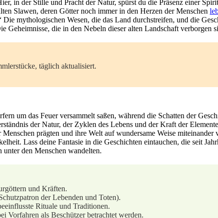
 in der Stille und Pracht der Natur,⁤ spürst du die Präsenz einer Spiritu
ten Slawen, deren ‌Götter noch immer​ in den Herzen der Menschen
le
!“ Die mythologischen Wesen, die das Land durchstreifen, und die Gesc
 Geheimnisse, die in⁢ den Nebeln‍ dieser alten Landschaft verborgen sin
erstücke, täglich aktualisiert.
 ‍Dörfern um das Feuer versammelt saßen, während die Schatten der Ges
efes Verständnis der ‍Natur, der Zyklen des Lebens und der Kraft der Ele
der Menschen prägten⁣ und ihre Welt auf wundersame Weise miteinander 
lheit. Lass deine​ Fantasie in die Geschichten ⁣eintauchen, die seit J
och unter den Menschen wandelten.
rgöttern ​und Kräften.
s (Schutzpatron der Lebenden und Toten).
 beeinflusste Rituale und Traditionen.
ei Vorfahren als‌ Beschützer betrachtet werden.