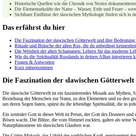
Historische Quellen wie ⁢die Chronik von Nestor dokumentieren
Die Elementarkräfte der Natur – Wasser, Erde und Feuer – werd
Sichtbare Einflüsse der slawischen Mythologie finden sich in d
Das erfährst du hier
Die Faszination der slawischen Götterwelt und ihre Bedeutung 
Rituale und Bräuche der alten Rus, die du‍ unbedingt kennenlern
Die Weisheit der‍ alten Schamanen: Lehren für das moderne Le
Wie du die Spiritualität Russlands in deinen Alltag integrieren 
Fragen &‌ Antworten
Kurz mitgenommen
Die Faszination der slawischen Götterwelt
Die slawische Götterwelt ist ein faszinierendes Mosaik aus Mythen, Sym
Beziehung der‍ Menschen zur Natur, zu den Elementen und zu den gru
um deren Segen baten, spürst du die lebendige Spiritualität, die in jed
Ein zentraler Gott in dieser ⁢Welt ist Perun, der Gott des Donners und
Bösen wacht. Die‌ Blitze, die‌ vom Himmel zuckten,​ galten als seine
Naturphänomene ⁢im​ slawischen Glauben ‌war.
Die Göttin‌ Mokosh, das Urbild der weiblichen Kraft, repräsentiert den