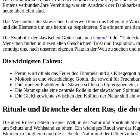
Erntens verbunden.Ihre ​Verehrung war ein Ausdruck der Dankbarkeit für
⁣heute überliefert sind.
Das Verständnis der slawischen Götterwelt kann uns helfen, die Wurze
und die Elemente um uns herum zu respektieren. Sie erinnern⁤ uns dara
Die Symbolik der slawischen ⁣Götter hat auch
lehren
/“ title=“Entdeck
Menschen finden in diesen alten Geschichten Trost und Inspiration, di
ermutigt uns, nach ⁣unserem eigenen Platz in der Welt zu suchen und
Die wichtigsten Fakten:
Perun wird oft ⁣als das Feuer des Himmels und als Kriegergott 
Mokosh ist eine vielschichtige Göttin, die ‌sowohl für Fruchtbark
Die rituellen Praktiken der Slawen schlossen Opfergaben ein, u
Die Natur spielte eine zentrale Rolle in ​der ‍slawischen Spiritu
Die Gleichgewichte zwischen den ⁤Kräften der Natur sind ein 
Rituale und Bräuche ‌der​ alten Rus,⁤ die ⁣d
Die ⁣alten Russen lebten in einer Welt,‍ in der⁣ Natur und Spiritualit
um Schutz⁣ und Wohlstand zu ⁢bitten. Ein wichtiges Ritual war ⁢das K
Blumen⁢ zu ‍jonglieren und die Liebe der Natur ⁢und der Götter zu bes