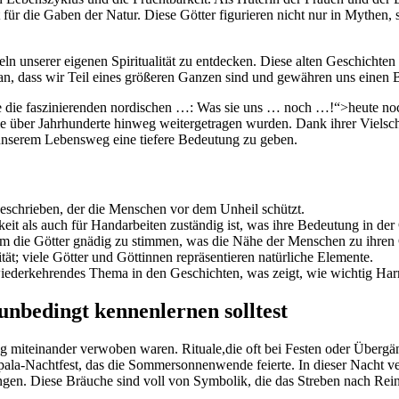
 die Gaben der Natur. Diese ⁤Götter ‍figurieren nicht nur in Mythen, sie
ln unserer eigenen Spiritualität‌ zu entdecken. Diese alten Geschichte
n, dass‌ wir Teil eines größeren ‌Ganzen sind und‍ gewähren uns einen 
e die faszinierenden nordischen …: Was sie uns … noch …!“>heute noch‌ 
e über Jahrhunderte hinweg‌ weitergetragen wurden. Dank ihrer Vielschic
 unserem Lebensweg eine tiefere Bedeutung zu geben.
beschrieben, der die​ Menschen vor dem Unheil schützt.
eit als auch für Handarbeiten zuständig ist, was ihre Bedeutung in der ⁣
m die Götter gnädig zu stimmen, was die Nähe der⁤ Menschen zu ihren G
alität; viele Götter und Göttinnen repräsentieren natürliche Elemente.
wiederkehrendes Thema ​in den Geschichten, was zeigt, wie wichtig Ha
u unbedingt kennenlernen solltest
ät eng miteinander ⁤verwoben waren. Rituale,die‌ oft bei Festen⁣ oder Üb
upala-Nachtfest, das die Sommersonnenwende feierte. In⁣ dieser Nacht 
ingen. Diese Bräuche sind ⁣voll von Symbolik, die das Streben nach Rei