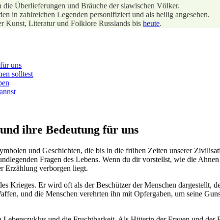
 die Überlieferungen und Bräuche der⁣ slawischen Völker.
en in zahlreichen Legenden personifiziert und als heilig angesehen.
er Kunst, Literatur und Folklore Russlands bis
heute
.
für uns
en solltest
ben
kannst
 und ihre Bedeutung für uns
bolen und Geschichten, die bis⁢ in die frühen Zeiten unserer Zivilisati
ndlegenden Fragen des Lebens. Wenn du ⁢dir vorstellst, wie die⁣ Ahnen
er Erzählung verborgen liegt.
 des Krieges. Er wird​ oft als der Beschützer der Menschen dargestellt,
 Waffen, ​und die Menschen verehrten ihn mit Opfergaben, um seine ​Gun
⁣ Lebenszyklus und ⁢die Fruchtbarkeit. ​Als Hüterin der Frauen ⁢und der