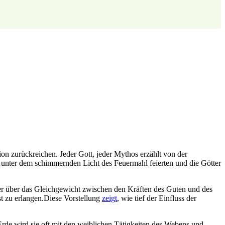
on zurückreichen.‌ Jeder Gott, jeder ‍Mythos erzählt von der
 unter dem schimmernden Licht des Feuermahl feierten und die Götter
 der über das Gleichgewicht⁣ zwischen den Kräften des ⁤Guten und des
st zu erlangen.Diese Vorstellung
zeigt
, wie tief der Einfluss der
 Erde wird sie oft mit den weiblichen Tätigkeiten des Webens⁢ und