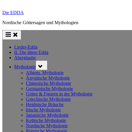
Die EDDA
Nordische Göttersagen und Mythologien
Lieder-Edda
II. Die ältere Edda
Aberglaube
Toggle
Mythologie
sub-
menu
Allgem. Mythologie
Ägyptische Mythologie
Chinesische Mythologie
Germanische Mythologie
Götter & Figuren in der Mythologie
Griechische Mythologie
Heidnische Bräuche
Irische Mythologie
Japanische Mythologie
Keltische Mythologie
Nordische Mythologie
Römische Mythologie