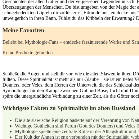
Geschichten der alten Götter und der vergessenen Legenden in sich. Hier,
Überzeugungen der Menschen. Du bist umgeben von der Magie der al
schneebedeckten Gipfeln‌ dir zuflüstern: „Erkunde uns, entdecke uns
unweigerlich in ihren Bann. Fühlst du das Kribbeln der ​Erwartung? Die
Meine Favoriten
Beliebt bei Mythologie-Fans – entdecke faszinierende Werke und Samml
Keine Produkte gefunden.
Schließe die Augen und stell dir vor, wie die ⁢alten Slawen in ihren
füllten. Diese Spiritualität ist ‌mehr als nur Glaube⁢ – sie ist ein ti
Donners, oder Veles, dem Herren der ​Unterwelt, die das ​Schicksal 
Symbolträger für‌ den Kampf zwischen⁣ Gut und Böse, Licht‍ und Dunke
spüre die unergründliche Verbindung⁣ zu einer Zeit, als die​ Götter n
Wichtigste ​Fakten​ zu Spiritualität im alten Russland
Die alte slawische Religion basierte auf der Verehrung von Natu
Wichtige ‌Gottheiten ⁤sind Perun (Gott ⁢des Donners) und ‍Vele
Mythologie⁢ spielte eine zentrale Rolle in der Alltagskultur und⁢
Der Kult der Ahnen ist eng verbunden mit der Spiritualität, wob