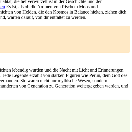
alität, die tief verwurzelt ist in der Geschichte und ⁤den
ben
.Es ist, als ob die Aromen von frischem Moos und
hichten von Helden, die den Kosmos in Balance hielten, ziehen dich
d, warten ‌darauf, von dir entfaltet zu werden.
chichten lebendig wurden und die Nacht mit Licht⁢ und Erinnerungen
mente. Jede Legende erzählt von starken Figuren wie Perun, dem Gott des
verbanden. Sie waren nicht nur ⁢mythische Wesen, sondern
ahrhunderten von Generation zu Generation⁤ weitergegeben werden, und