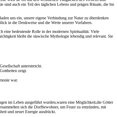
 sind auch ein⁢ Teil des täglichen ‌Lebens und prägen‍ Rituale, die bis
n laden uns ein, unsere eigene​ Verbindung zur Natur zu überdenken
Blick in die Denkweise ⁤und die Werte unserer Vorfahren.
eine bedeutende Rolle in der modernen ⁣Spiritualität.⁢ Viele
htigkeit bleibt die slawische ⁤Mythologie lebendig‌ und relevant. Sie
Gesellschaft unterstreicht.
ottheiten‍ zeigt.
rmonie war.
ergängen im⁤ Leben ausgeführt wurden,waren eine Möglichkeit,die Götter
⁣versammelten sich die Dorfbewohner, um Feuer zu entzünden, ⁢mit
nheit und neuer Energie ausdrückt.