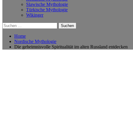
Slawische Mythologie
Türkische Mythologie
Wikinger
Suchen
nach:
Home
Nordische Mythologie
Die geheimnisvolle Spiritualität im alten Russland entdecken