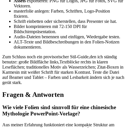
Assets
exportieren: PNG⁣ für Logos, JPG für Fotos, ⁣SVG für⁢
Vektoren.
masterfolie anlegen: Farben, Schriften, Logo-Position
fixieren.
Schrift einbetten oder sicherstellen, dass Presenter sie ⁤hat.
Bilder komprimieren‌ mit 72-150‍ DPI für
Bildschirmpräsentation.
Audio-Dateien benennen und ⁣einfügen, Wiedergabe⁤ testen.
ALT-Texte und Bildbeschreibungen in⁢ den Folien-Notizen
dokumentieren.
Zum Schluss ⁢noch ‍ein provisorischer‍ Stil-Guide,den ich ständig
benutze: große ⁣Bildfläche links,Textblöcke⁢ rechts in klaren⁤
Leseflächen; traditionelles ⁣Motiv ​als Wasserzeichen; Zitat-Boxen in
Karmesin mit‍ weißer Schrift für⁢ starken Kontrast.⁢ Teste die Datei⁤
auf Beamer und Tablet – Farben und‌ Lesbarkeit ​ändern sich je nach
gerät stark.
Fragen & Antworten
Wie viele Folien sind sinnvoll für ‍eine chinesische
⁢Mythologie PowerPoint-Vorlage?
Aus⁢ meiner Erfahrung funktioniert eine​ kompakte Struktur am