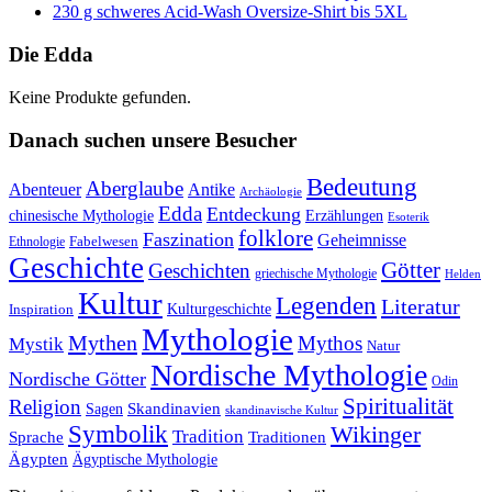
230 g schweres Acid-Wash Oversize-Shirt bis 5XL
Die Edda
Keine Produkte gefunden.
Danach suchen unsere Besucher
Bedeutung
Aberglaube
Abenteuer
Antike
Archäologie
Edda
Entdeckung
chinesische Mythologie
Erzählungen
Esoterik
folklore
Faszination
Geheimnisse
Fabelwesen
Ethnologie
Geschichte
Götter
Geschichten
griechische Mythologie
Helden
Kultur
Legenden
Literatur
Kulturgeschichte
Inspiration
Mythologie
Mythen
Mythos
Mystik
Natur
Nordische Mythologie
Nordische Götter
Odin
Spiritualität
Religion
Skandinavien
Sagen
skandinavische Kultur
Symbolik
Wikinger
Tradition
Sprache
Traditionen
Ägypten
Ägyptische Mythologie