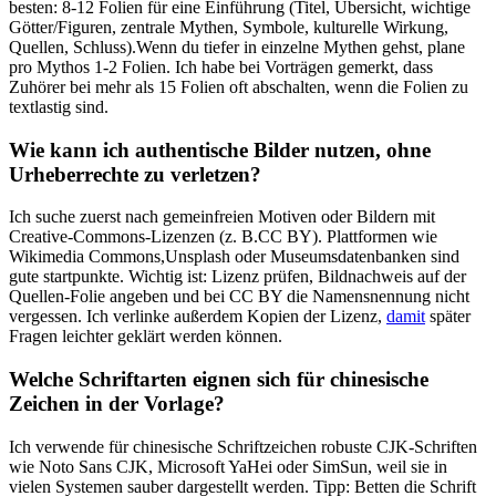
besten:‍ 8-12 Folien für eine‌ Einführung ⁤(Titel, Übersicht, wichtige
Götter/Figuren, zentrale ⁣Mythen, ‌Symbole, kulturelle Wirkung, ​
Quellen, Schluss).Wenn du ⁣tiefer in einzelne Mythen gehst,⁣ plane
‌pro Mythos 1-2 Folien. Ich ⁢habe bei Vorträgen gemerkt, ⁤dass
Zuhörer bei mehr als 15⁣ Folien oft abschalten, wenn‍ die Folien ⁢zu
textlastig sind.
Wie kann ich authentische Bilder nutzen,‌ ohne
Urheberrechte zu verletzen?
Ich suche zuerst nach gemeinfreien ‍Motiven oder Bildern mit
Creative-Commons-Lizenzen (z. B.CC BY). Plattformen wie
⁢Wikimedia Commons,Unsplash oder⁣ Museumsdatenbanken sind
gute startpunkte. ⁤Wichtig ist: ⁢Lizenz prüfen, Bildnachweis‌ auf der
Quellen-Folie angeben und bei‌ CC BY die Namensnennung‌ nicht
vergessen. Ich verlinke ‍außerdem Kopien der Lizenz,
damit
‍später
Fragen leichter geklärt werden können.
Welche Schriftarten ⁣eignen sich für chinesische ​
Zeichen in der Vorlage?
Ich verwende für chinesische Schriftzeichen robuste CJK-Schriften
wie Noto Sans CJK, Microsoft ​YaHei oder ⁤SimSun,​ weil sie in
vielen Systemen ‌sauber ⁢dargestellt werden. Tipp: ⁢Betten die Schrift