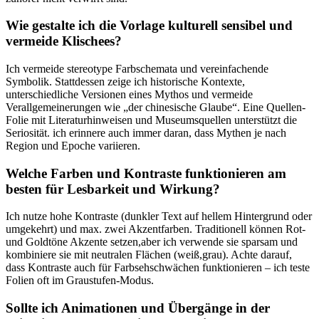
Wie gestalte ich die Vorlage kulturell sensibel und
vermeide Klischees?
Ich vermeide ⁤stereotype Farbschemata ⁤und vereinfachende
Symbolik. Stattdessen zeige ⁤ich historische Kontexte,
unterschiedliche Versionen eines Mythos und vermeide
Verallgemeinerungen wie „der⁢ chinesische Glaube“. ⁢Eine Quellen-
Folie mit Literaturhinweisen und Museumsquellen unterstützt die
Seriosität. ‍ich erinnere⁣ auch immer daran, dass​ Mythen je nach
Region und Epoche variieren.
Welche Farben und⁣ Kontraste funktionieren am
besten für Lesbarkeit und​ Wirkung?
Ich nutze⁤ hohe Kontraste (dunkler‍ Text auf hellem Hintergrund oder
umgekehrt) und max. zwei Akzentfarben. Traditionell können ⁢Rot-
und ​Goldtöne Akzente setzen,aber ich verwende sie sparsam und
kombiniere sie mit neutralen ⁤Flächen (weiß,grau). Achte darauf,‍
dass Kontraste auch für Farbsehschwächen ⁣funktionieren – ich teste
Folien oft im ‍Graustufen-Modus.
Sollte ich Animationen und Übergänge ⁤in⁢ der