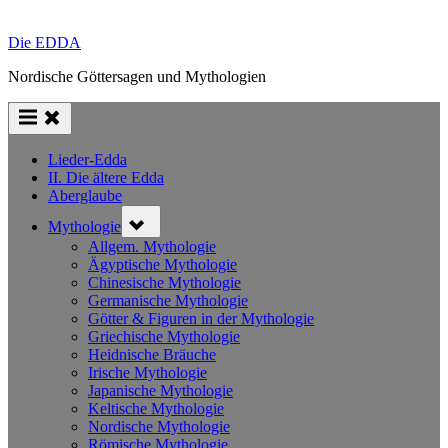
Die EDDA
Nordische Göttersagen und Mythologien
Lieder-Edda
II. Die ältere Edda
Aberglaube
Toggle
Mythologie
sub-
menu
Allgem. Mythologie
Ägyptische Mythologie
Chinesische Mythologie
Germanische Mythologie
Götter & Figuren in der Mythologie
Griechische Mythologie
Heidnische Bräuche
Irische Mythologie
Japanische Mythologie
Keltische Mythologie
Nordische Mythologie
Römische Mythologie