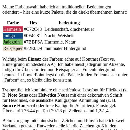
Meine Farbauswahl habe ich​ an traditionellen Bedeutungen
orientiert – hier eine⁣ kurze Palette, die du direkt⁢ übernehmen kannst:
Farbe
Hex
bedeutung
Karmesin
#C72C48
Leidenschaft,​ drachenfeuer
Indigo
#0F4C81
Nacht, Weisheit
Jadegrün
#7BBF6A
Harmonie, Natur
Reispapier
#F2E6D9
minimaler Hintergrund
Wichtig beim Einsatz​ der Farben: achte auf Kontrast (Text ‍vs.
Hintergrund mindestens AA). ‍Ich ​habe ‌meist ‍jadegrün für Akzente,
‌indigo ‌für ‌Überschriften und Reispapier als‌ Folienhintergrund
benutzt. ‍In PowerPoint legst du die Palette ⁢in den Folienmaster ⁤unter​
„Farben“ an, so ‍bleibt alles ⁢konsistent.
Typografie: ich kombiniere eine serifenlose Lesefont für Fließtext⁢ (z.
B.
Noto Sans
oder
Helvetica Neue
) mit​ einer dekorativen Schrift
⁣für ‍Headlines, die asiatische⁤ Kalligraphie-Anmutung hat (z. B.
Source Han serif
oder freie Kalligrafie-Schriften). ⁤Faustregel:⁣
Überschrift 36-44 pt, Text 20-28 pt,‌ Zeilenabstand ⁢1,2-1,4.
Beim Umgang mit chinesischen Zeichen und Pinyin​ habe ich zwei
Varianten getestet: Entweder stelle ich die Zeichen⁣ groß⁣ in​ den‌