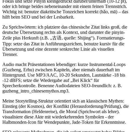
Fokus​ und setze Pinyin kleingedruckt darüber/unterhalb (10-12 ​pt),
oder ich bringe beides nebeneinander mit ⁢einem feinen Trennstrich.
⁣Wichtig ist: benutze diakritische Tonzeichen korrekt⁤ (hǎo,‍ mā) – das
hilft⁤ beim SEO und bei der Lesbarkeit.
Zu Sprichwörtern: ich platziere das chinesische Zitat ​links groß, die
deutsche Übersetzung rechts als Kontext, und ‌darunter‌ die pinyin-
Zeile plus Herkunft (z.B. „古语, quelle: Shijing“).⁢ Formatierungs-
Tipp: setze das Zitat⁤ in⁣ Anführungszeichen, benutze kursiv für⁣ die
Übersetzung ‍und eine dezente senkrechte Linie als visuellen
Trenner.
Audio‍ macht Präsentationen lebendiger: kurze Instrumental-Loops
(Guzheng, Erhu) zwischen Kapiteln, ⁢aber niemals dauerhaft im
Hintergrund.⁣ Use⁢ MP3/AAC, 10-20 Sekunden, Lautstärke -18 bis‍
-12 ⁢dBFS; ⁣setze die ⁢Wiedergabe auf „Bei Klick“ für
Sprecherkontrolle.⁢ Benenne Audiodateien SEO-freundlich: z. B.​
guzheng_intro_chinesemythos.mp3.
Meine Storytelling-Struktur ⁣orientiert sich an klassischen Mythen:⁤
Einstieg ⁣(der⁤ Kosmos),⁤ der Konflikt (Herausforderung/Prüfung), die
Transformation (Heldenreise), die Moral​ (Sprichwort als ‍lehre).
visualisiere diese⁤ Akte mit wiederkehrenden Symbolen -⁤ der
Halbmonden-Icon für Wendepunkte, Jade-Token⁢ für Erkenntnisse.