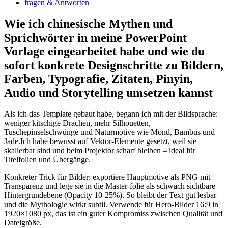
fragen ‍& Antworten
Wie ⁤ich chinesische ⁢Mythen ⁣und ​
Sprichwörter in meine ⁤PowerPoint ​
Vorlage eingearbeitet habe und ⁣wie ​du
sofort konkrete Designschritte zu Bildern,
⁣Farben, Typografie, Zitaten, Pinyin,
Audio und Storytelling umsetzen kannst
Als ich das Template gebaut‍ habe, ⁤begann ⁢ich mit der​ Bildsprache:
weniger kitschige Drachen,⁢ mehr Silhouetten,
Tuschepinselschwünge und⁢ Naturmotive⁣ wie Mond, Bambus und⁢
Jade.Ich⁢ habe bewusst⁤ auf ​Vektor-Elemente gesetzt, weil sie
skalierbar sind und beim Projektor scharf ⁣bleiben – ideal⁤ für
⁤Titelfolien und Übergänge.
Konkreter Trick für Bilder: exportiere⁤ Hauptmotive als PNG mit
‍Transparenz und‍ lege sie in die Master-folie als ‍schwach sichtbare
Hintergrundebene (Opacity⁢ 10-25%). So bleibt ​der Text⁢ gut lesbar
und die Mythologie wirkt subtil. Verwende für Hero-Bilder ⁢16:9 ⁣in
1920×1080 ​px, das ist ein guter ⁤Kompromiss zwischen ⁢Qualität ⁣und
Dateigröße.