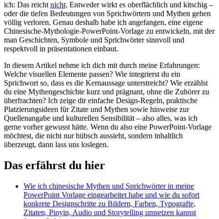
ich: Das reicht
nicht
. ⁤Entweder wirkt es oberflächlich und‌ kitschig –
oder die tiefen Bedeutungen ⁤von Sprichwörtern und Mythen⁤ gehen
völlig‌ verloren. Genau deshalb habe ich angefangen, eine eigene
Chinesische-Mythologie-PowerPoint-Vorlage‌ zu entwickeln, mit der
⁤man ​Geschichten, Symbole und Sprichwörter sinnvoll und ​
respektvoll in präsentationen einbaut.
In diesem ​Artikel nehme ich ​dich ‍mit durch⁣ meine Erfahrungen:
Welche visuellen‌ Elemente passen?‌ Wie integrierst du ein
Sprichwort so,⁢ dass es⁢ die Kernaussage unterstreicht? ‌Wie ⁢erzählst‌
du eine​ Mythengeschichte kurz und prägnant, ohne die Zuhörer⁣ zu
⁢überfrachten? Ich​ zeige⁣ dir einfache ‌Design-Regeln, praktische
‌Platzierungsideen​ für Zitate ​und Mythen ​sowie hinweise zur
Quellenangabe und kulturellen Sensibilität – ⁢also‍ alles, was ich‍
gerne⁤ vorher gewusst hätte. Wenn du also eine PowerPoint-Vorlage
⁢möchtest,‌ die⁣ nicht nur hübsch‍ aussieht, ⁢sondern inhaltlich
überzeugt, dann lass uns loslegen.
Das erfährst​ du hier
Wie ich chinesische Mythen und Sprichwörter in meine
PowerPoint ⁢Vorlage eingearbeitet habe und wie du​ sofort‍
konkrete Designschritte zu ⁣Bildern, Farben,‌ Typografie,
Zitaten,‌ Pinyin, Audio ⁣und Storytelling umsetzen kannst