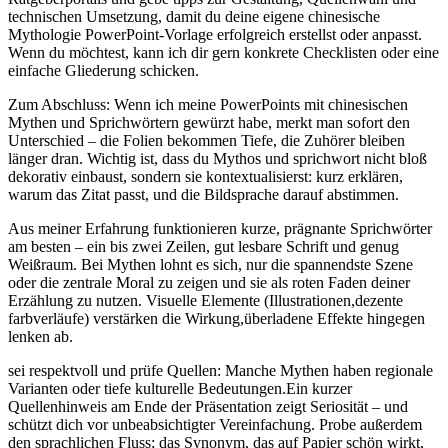
technischen ​Umsetzung, damit du deine eigene chinesische
Mythologie PowerPoint-Vorlage erfolgreich erstellst oder anpasst.
Wenn du​ möchtest, kann ich dir gern ‍konkrete Checklisten‌ oder eine
einfache Gliederung schicken.
Zum Abschluss: Wenn ich ⁤meine PowerPoints mit chinesischen
Mythen und Sprichwörtern ‌gewürzt habe, ​merkt man sofort den
Unterschied⁢ – die Folien bekommen⁢ Tiefe, ​die Zuhörer bleiben
länger dran. Wichtig ist, dass du Mythos⁤ und⁤ sprichwort nicht bloß
dekorativ einbaust, sondern ⁣sie kontextualisierst: kurz erklären,
warum das Zitat ⁤passt, und die Bildsprache ‌darauf​ abstimmen.
Aus meiner Erfahrung funktionieren⁢ kurze, ⁤prägnante⁤ Sprichwörter ​
am ⁤besten – ein bis ‍zwei Zeilen,​ gut lesbare Schrift und genug
Weißraum. Bei Mythen lohnt ⁣es‍ sich, nur die spannendste Szene
oder die zentrale ⁢Moral‍ zu zeigen ⁢und sie als roten ⁤Faden deiner
Erzählung zu nutzen. Visuelle Elemente (Illustrationen,dezente‌
farbverläufe) verstärken die Wirkung,überladene Effekte hingegen
lenken ab.
sei respektvoll⁢ und prüfe Quellen: Manche Mythen‌ haben regionale
Varianten oder tiefe kulturelle Bedeutungen.Ein⁤ kurzer
⁢Quellenhinweis ‌am​ Ende der Präsentation zeigt Seriosität – und
schützt​ dich vor unbeabsichtigter Vereinfachung.‌ Probe außerdem
den ⁤sprachlichen Fluss; das Synonym,‍ das auf​ Papier‌ schön wirkt,