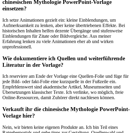
chinesischen Mythologie PowerPoint-Vorlage
einsetzen?
Ich setze ‍Animationen gezielt ein: kleine ‍Einblendungen, um
Aufmerksamkeit zu‌ lenken, aber keine⁤ übertriebenen Effekte. Bei
historischen⁣ Inhalten helfen dezente Übergänge ⁤und stufenweise
Einblendungen für Zitate oder Bildvergleiche. Aus meiner
Erfahrung lenken‍ zu viele Animationen eher ab und wirken
unprofessionell.
Wie dokumentiere ich Quellen ‌und weiterführende
Literatur ⁣in der Vorlage?
Ich reserviere am Ende der Vorlage eine⁢ Quellen-Folie und‍ füge für​
jede Bild- oder fakt-Folie eine kurzquelle ​in der Fußzeile ein.
Empfehlenswert sind akademische Artikel, ⁣Museumsseiten und ​
Übersetzungen klassischer Texte. Ich verlinke, wo möglich, freie
Online-Ressourcen,⁣ damit Zuhörer⁣ direkt nachlesen können.
Verkauft ihr ⁣die‍ chinesische Mythologie PowerPoint-
Vorlage​ hier?
Nein, wir bieten keine eigenen ⁢Produkte an.⁤ Ich bin Teil eines
Ratgeberportals und ‌gebe‌ tipps zur Gestaltung, Quellenwahl und