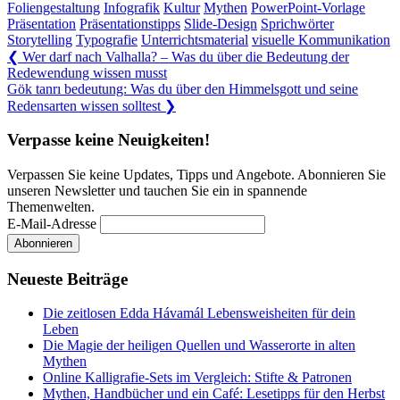
Foliengestaltung
Infografik
Kultur
Mythen
PowerPoint-Vorlage
Präsentation
Präsentationstipps
Slide-Design
Sprichwörter
Storytelling
Typografie
Unterrichtsmaterial
visuelle Kommunikation
Beitragsnavigation
Previous
❮
Wer darf nach Valhalla? – Was du über die Bedeutung der
Post:
Redewendung wissen musst
Next
Gök tanrı bedeutung: Was du über den Himmelsgott und seine
Post:
Redensarten wissen solltest
❯
Verpasse keine Neuigkeiten!
Verpassen Sie keine Updates, Tipps und Angebote. Abonnieren Sie
unseren Newsletter und tauchen Sie ein in spannende
Themenwelten.
E-Mail-Adresse
Neueste Beiträge
Die zeitlosen Edda Hávamál Lebensweisheiten für dein
Leben
Die Magie der heiligen Quellen und Wasserorte in alten
Mythen
Online Kalligrafie‑Sets im Vergleich: Stifte & Patronen
Mythen, Handbücher und ein Café: Lesetipps für den Herbst