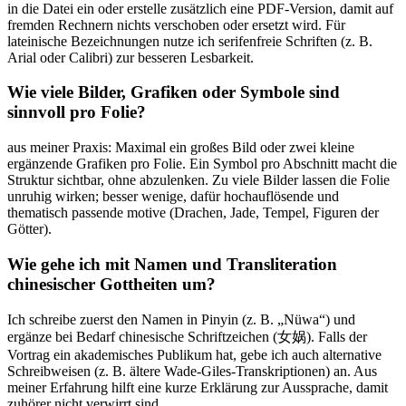
in die⁢ Datei ein oder erstelle zusätzlich‌ eine PDF-Version, damit auf
fremden Rechnern nichts ‍verschoben oder ⁣ersetzt wird. Für​
lateinische Bezeichnungen nutze ich serifenfreie Schriften (z.⁤ B.
Arial oder ‌Calibri) zur besseren Lesbarkeit.
Wie​ viele Bilder, Grafiken⁢ oder Symbole ⁢sind
sinnvoll ​pro Folie?
aus meiner Praxis: Maximal⁤ ein großes Bild oder zwei kleine
ergänzende Grafiken pro Folie. Ein Symbol ‌pro Abschnitt​ macht die
Struktur sichtbar, ohne abzulenken.⁣ Zu viele​ Bilder ‌lassen‌ die Folie
unruhig wirken; besser wenige, dafür ⁣hochauflösende und​
thematisch passende motive (Drachen, Jade, Tempel, ‍Figuren‍ der
Götter).
Wie ⁣gehe ich mit Namen und‌ Transliteration
chinesischer Gottheiten um?
Ich schreibe zuerst den Namen​ in Pinyin (z. B. „Nüwa“) und
ergänze bei ⁢Bedarf chinesische Schriftzeichen (女娲). Falls der‌
Vortrag ein akademisches Publikum hat,⁣ gebe ich auch alternative
Schreibweisen (z. B. ältere Wade‑Giles-Transkriptionen) an. Aus
meiner Erfahrung hilft eine kurze ‍Erklärung zur Aussprache, ⁢damit
zuhörer nicht verwirrt⁤ sind.