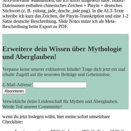
SEO-relevante‍ Maßnahmen, die ich sofort umgesetzt habe: Bilder-
Dateinamen enthalten chinesisches Zeichen +‌ Pinyin + ‌deutsches
‌Stichwort⁣ (z. B. yulong_jade_drache_jade.png). In die ALT-Texte
schreibe ⁤ich kurz das Zeichen, die​ Pinyin-Transkription ⁣und eine 1-2
Sätze deutsche Beschreibung. Slide Notes ⁢nutze ich als Meta-
Beschreibung beim Export⁤ zu⁤ PDF.
Erweitere dein Wissen über Mythologie
und Aberglauben!
Verpasse keine unserer exklusiven Inhalte! Trage dich jetzt ein und
erhalte Zugriff auf die neuesten Beiträge und Geheimnisse.
E-Mail-Adresse
Verwirkliche deine Leidenschaft für Mythen und Aberglauben.
Werde Teil unserer Community!
wenn⁣ du jetzt loslegen willst, hier meine sofort umsetzbare
Checkliste: