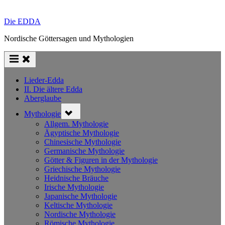
Die EDDA
Nordische Göttersagen und Mythologien
Lieder-Edda
II. Die ältere Edda
Aberglaube
Toggle
Mythologie
sub-
menu
Allgem. Mythologie
Ägyptische Mythologie
Chinesische Mythologie
Germanische Mythologie
Götter & Figuren in der Mythologie
Griechische Mythologie
Heidnische Bräuche
Irische Mythologie
Japanische Mythologie
Keltische Mythologie
Nordische Mythologie
Römische Mythologie