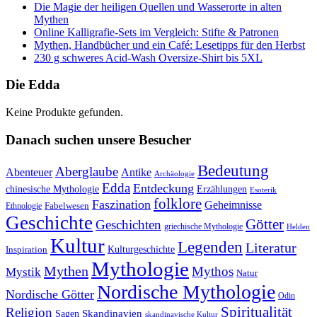
Die Magie der heiligen Quellen und Wasserorte in alten
Mythen
Online Kalligrafie‑Sets im Vergleich: Stifte & Patronen
Mythen, Handbücher und ein Café: Lesetipps für den Herbst
230 g schweres Acid-Wash Oversize-Shirt bis 5XL
Die Edda
Keine Produkte gefunden.
Danach suchen unsere Besucher
Bedeutung
Aberglaube
Abenteuer
Antike
Archäologie
Edda
Entdeckung
chinesische Mythologie
Erzählungen
Esoterik
folklore
Faszination
Geheimnisse
Fabelwesen
Ethnologie
Geschichte
Götter
Geschichten
griechische Mythologie
Helden
Kultur
Legenden
Literatur
Kulturgeschichte
Inspiration
Mythologie
Mythen
Mythos
Mystik
Natur
Nordische Mythologie
Nordische Götter
Odin
Spiritualität
Religion
Skandinavien
Sagen
skandinavische Kultur