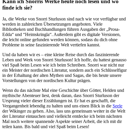
Kann ich ⁣Snorris ⁤Werke⁤ heute noch lesen und wo ​
finde ich sie?
Ja, die⁣ Werke von⁣ Snorri Sturluson sind nach wie vor verfügbar und
werden ⁢in zahlreichen ⁣Übersetzungen ⁢angeboten. ⁢Viele
⁣Bibliotheken und Buchhandlungen führen Ausgaben der „Prosa-
Edda“ und ⁢“Heimskringla“. Außerdem gibt es digitale Versionen,
die leicht ⁤online gefunden werden können, sodass ‍du dich ohne
Probleme in seine faszinierende Welt vertiefen‌ kannst. ​
Und da haben wir⁤ es – ⁤eine​ kleine Reise durch das faszinierende
Leben und⁣ Werk von Snorri Sturluson! Ich​ hoffe, du ‍hattest​ genauso
viel ⁣Spaß beim​ Lesen‌ wie ich ⁣beim ⁢Schreiben. Snorri war nicht ⁤nur
ein⁣ Meister der nordischen Literatur, sondern auch ein Schlüsselfigur
in der ⁢Erhaltung der⁢ alten Mythen ⁢und Sagas, die bis heute unsere
Vorstellungen​ von der nordischen ‌Kultur prägen.
Wenn du das nächste Mal⁤ eine Geschichte über Götter, Helden und
mythische Abenteuer liest, denk daran, dass ⁤Snorri Sturluson der
Ursprung vieler dieser Erzählungen ist. ⁤Er⁤ hat es ⁢geschafft, die
Vergangenheit lebendig zu halten und uns einen Blick in die
Seele
‍der Wikinger zu geben. ⁤Also, ⁣lass uns ‍gemeinsam weiter ‌in die Welt
der Literatur eintauchen und vielleicht entdecke ich beim nächsten
Mal noch​ weitere ⁣spannende Aspekte seiner Arbeit, die ich​ mit dir
teilen ‌kann. Bis bald ⁤und​ viel Spaß beim ​Lesen!