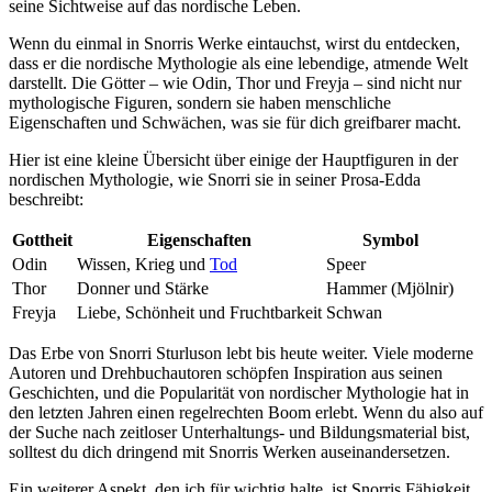
seine Sichtweise auf das nordische Leben.
Wenn⁣ du einmal in Snorris Werke eintauchst, wirst du entdecken,
dass er ‍die nordische ‌Mythologie als eine‌ lebendige, atmende Welt
darstellt. Die Götter – wie Odin, Thor ​und Freyja – sind ⁤nicht nur
mythologische Figuren, sondern sie haben menschliche
‍Eigenschaften und Schwächen, ​was sie für dich greifbarer macht.
Hier ist ⁢eine kleine Übersicht über einige der Hauptfiguren in der
nordischen Mythologie, wie⁤ Snorri sie‍ in seiner ​Prosa-Edda
beschreibt:
Gottheit
Eigenschaften
Symbol
Odin
Wissen, Krieg ⁣und⁢
Tod
Speer
Thor
Donner und Stärke
Hammer (Mjölnir)
Freyja
Liebe, Schönheit und Fruchtbarkeit
Schwan
Das ⁤Erbe von Snorri Sturluson lebt ‌bis ⁢heute weiter. Viele moderne
Autoren und‍ Drehbuchautoren schöpfen Inspiration aus⁢ seinen
Geschichten, ⁢und‍ die Popularität von nordischer Mythologie hat in
⁤den letzten Jahren​ einen regelrechten Boom‍ erlebt. Wenn du also auf
der‍ Suche ‌nach zeitloser Unterhaltungs- und⁤ Bildungsmaterial​ bist,
‌solltest du dich dringend mit Snorris Werken auseinandersetzen.
Ein weiterer Aspekt, den ich‍ für wichtig halte, ist‌ Snorris Fähigkeit,