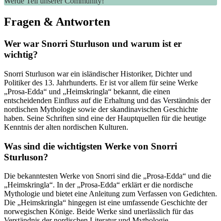
Werde Teil unserer Community!
Fragen & Antworten
Wer ​war‍ Snorri ‌Sturluson und warum ist er⁣
wichtig?
Snorri Sturluson war ein isländischer Historiker, Dichter und
Politiker des 13. Jahrhunderts. Er‌ ist vor allem ⁢für seine Werke
„Prosa-Edda“ und „Heimskringla“ bekannt, die einen
entscheidenden Einfluss auf die Erhaltung und das Verständnis der
nordischen ⁤Mythologie sowie der skandinavischen Geschichte
haben. Seine Schriften sind eine ‍der‌ Hauptquellen für die heutige
Kenntnis der alten nordischen Kulturen.
Was sind ‍die wichtigsten Werke von ‍Snorri
Sturluson?
Die bekanntesten Werke von Snorri ‌sind die „Prosa-Edda“⁤ und die
„Heimskringla“.⁢ In der „Prosa-Edda“ erklärt er die nordische‍
Mythologie und‌ bietet‌ eine Anleitung ‌zum Verfassen von Gedichten.
Die „Heimskringla“ hingegen ist ‍eine umfassende‌ Geschichte der
norwegischen Könige. Beide ⁣Werke sind unerlässlich​ für das
Verständnis der nordischen Literatur und ​Mythologie.