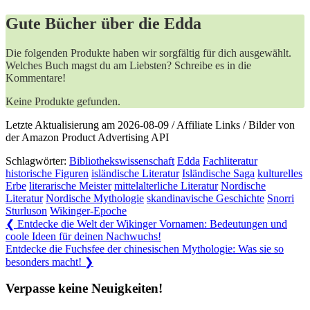
Gute Bücher über die Edda
Die folgenden Produkte haben wir sorgfältig für dich ausgewählt.
Welches Buch magst du am Liebsten? Schreibe es in die
Kommentare!
Keine Produkte gefunden.
Letzte Aktualisierung am 2026-08-09 / Affiliate Links / Bilder von
der Amazon Product Advertising API
Schlagwörter:
Bibliothekswissenschaft
Edda
Fachliteratur
historische Figuren
isländische Literatur
Isländische Saga
kulturelles
Erbe
literarische Meister
mittelalterliche Literatur
Nordische
Literatur
Nordische Mythologie
skandinavische Geschichte
Snorri
Sturluson
Wikinger-Epoche
Beitragsnavigation
Previous
❮
Entdecke die Welt der Wikinger Vornamen: Bedeutungen und
Post:
coole Ideen für deinen Nachwuchs!
Next
Entdecke die Fuchsfee der chinesischen Mythologie: Was sie so
Post:
besonders macht!
❯
Verpasse keine Neuigkeiten!