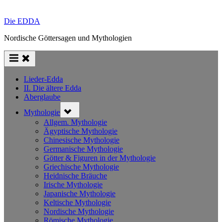
Die EDDA
Nordische Göttersagen und Mythologien
Lieder-Edda
II. Die ältere Edda
Aberglaube
Toggle
Mythologie
sub-
menu
Allgem. Mythologie
Ägyptische Mythologie
Chinesische Mythologie
Germanische Mythologie
Götter & Figuren in der Mythologie
Griechische Mythologie
Heidnische Bräuche
Irische Mythologie
Japanische Mythologie
Keltische Mythologie
Nordische Mythologie
Römische Mythologie