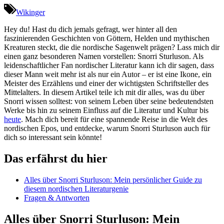
Wikinger
Hey du! Hast du dich jemals gefragt, ⁣wer hinter all den
faszinierenden Geschichten von ⁣Göttern, Helden und ‌mythischen
Kreaturen steckt, die die nordische Sagenwelt prägen? ⁣Lass mich dir
einen ‌ganz besonderen Namen vorstellen: Snorri ‍Sturluson. Als
leidenschaftlicher Fan nordischer Literatur kann⁣ ich ‍dir sagen, dass
dieser Mann weit mehr‍ ist als nur ein Autor – er‍ ist ​eine Ikone, ein
Meister des Erzählens und einer der wichtigsten Schriftsteller des
Mittelalters. In diesem Artikel teile ich mit dir alles, was du über
Snorri wissen solltest: von seinem Leben über seine ​bedeutendsten
Werke bis hin zu seinem Einfluss auf die Literatur ⁣und Kultur​ bis ​
heute
. Mach dich bereit für eine spannende ​Reise in die Welt des
nordischen Epos, und⁢ entdecke,‌ warum Snorri Sturluson​ auch für
dich so interessant sein könnte!
Das erfährst du hier
Alles über Snorri Sturluson:⁢ Mein persönlicher Guide zu
diesem nordischen Literaturgenie
Fragen & Antworten
Alles über Snorri Sturluson: Mein