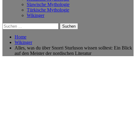
Slawische Mythologie
Türkische Mythologie
Wikinger
Suchen
nach:
Home
Wikinger
Alles, was du über Snorri Sturluson wissen solltest: Ein Blick
auf den Meister der nordischen Literatur