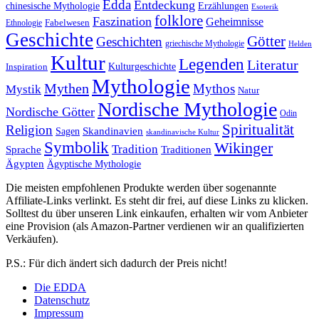
Edda
Entdeckung
chinesische Mythologie
Erzählungen
Esoterik
folklore
Faszination
Geheimnisse
Fabelwesen
Ethnologie
Geschichte
Götter
Geschichten
griechische Mythologie
Helden
Kultur
Legenden
Literatur
Kulturgeschichte
Inspiration
Mythologie
Mythen
Mythos
Mystik
Natur
Nordische Mythologie
Nordische Götter
Odin
Spiritualität
Religion
Skandinavien
Sagen
skandinavische Kultur
Symbolik
Wikinger
Tradition
Sprache
Traditionen
Ägypten
Ägyptische Mythologie
Die meisten empfohlenen Produkte werden über sogenannte
Affiliate-Links verlinkt. Es steht dir frei, auf diese Links zu klicken.
Solltest du über unseren Link einkaufen, erhalten wir vom Anbieter
eine Provision (als Amazon-Partner verdienen wir an qualifizierten
Verkäufen).
P.S.: Für dich ändert sich dadurch der Preis nicht!
Die EDDA
Datenschutz
Impressum