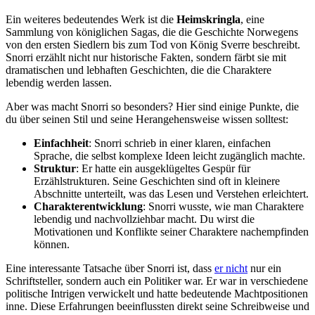
Ein weiteres bedeutendes Werk ⁣ist ‌die
Heimskringla
, eine
⁢Sammlung von königlichen Sagas,‌ die die Geschichte Norwegens
von den ersten Siedlern bis zum Tod⁤ von König Sverre beschreibt.
⁤Snorri ⁣erzählt nicht nur historische Fakten, sondern färbt sie​ mit
dramatischen und lebhaften Geschichten, die die Charaktere
lebendig‌ werden lassen.
Aber was macht Snorri ​so besonders? Hier sind einige Punkte, die
du über seinen Stil und‍ seine ‌Herangehensweise wissen solltest:
Einfachheit
: Snorri schrieb in einer klaren, einfachen
Sprache, die selbst komplexe‍ Ideen leicht ⁣zugänglich machte.
Struktur
: Er hatte⁣ ein ausgeklügeltes Gespür ‍für
Erzählstrukturen. Seine Geschichten sind oft ‍in⁣ kleinere
Abschnitte unterteilt, was das ‌Lesen und Verstehen erleichtert.
Charakterentwicklung
: Snorri​ wusste, wie man ‍Charaktere
lebendig und nachvollziehbar macht. Du wirst die
Motivationen ​und Konflikte seiner Charaktere⁤ nachempfinden
können.
Eine interessante Tatsache über Snorri ist, dass
er nicht
nur ein
Schriftsteller, ⁢sondern auch⁤ ein Politiker war. Er war in verschiedene
politische Intrigen verwickelt und hatte bedeutende Machtpositionen
‌inne. Diese Erfahrungen beeinflussten direkt seine Schreibweise und‍