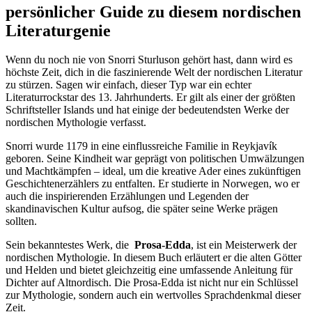
⁢persönlicher Guide zu diesem nordischen
Literaturgenie
Wenn du noch nie von⁤ Snorri Sturluson gehört hast, dann ‍wird es
höchste ⁢Zeit, dich in die faszinierende‌ Welt der nordischen⁤ Literatur
zu stürzen. Sagen wir einfach, dieser Typ war ein echter
Literaturrockstar des 13. Jahrhunderts. Er gilt als einer der größten
Schriftsteller Islands und hat ‍einige der bedeutendsten Werke⁤ der
nordischen Mythologie verfasst.
Snorri wurde 1179 in eine einflussreiche ⁢Familie​ in Reykjavík
geboren. Seine Kindheit war geprägt von⁤ politischen Umwälzungen
und Machtkämpfen – ideal, um⁢ die⁢ kreative⁢ Ader eines ⁣zukünftigen
Geschichtenerzählers zu entfalten. Er ‍studierte in Norwegen, wo er
auch die inspirierenden ⁣Erzählungen ⁤und Legenden ⁤der
skandinavischen Kultur aufsog, ‍die später seine⁢ Werke prägen
sollten.
Sein bekanntestes Werk, die ‍
Prosa-Edda
, ‍ist ein Meisterwerk der⁢
nordischen Mythologie. In diesem Buch erläutert er die⁢ alten ‌Götter
und Helden und bietet gleichzeitig eine umfassende Anleitung ⁤für
Dichter auf Altnordisch. Die Prosa-Edda ist nicht nur ein Schlüssel
zur Mythologie, sondern auch ein wertvolles​ Sprachdenkmal dieser​
Zeit.