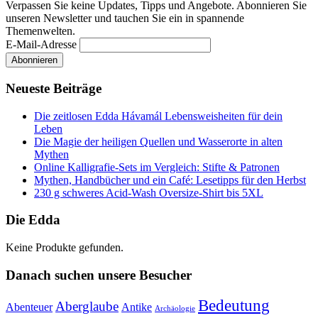
Verpassen Sie keine Updates, Tipps und Angebote. Abonnieren Sie
unseren Newsletter und tauchen Sie ein in spannende
Themenwelten.
E-Mail-Adresse
Neueste Beiträge
Die zeitlosen Edda Hávamál Lebensweisheiten für dein
Leben
Die Magie der heiligen Quellen und Wasserorte in alten
Mythen
Online Kalligrafie‑Sets im Vergleich: Stifte & Patronen
Mythen, Handbücher und ein Café: Lesetipps für den Herbst
230 g schweres Acid-Wash Oversize-Shirt bis 5XL
Die Edda
Keine Produkte gefunden.
Danach suchen unsere Besucher
Bedeutung
Aberglaube
Abenteuer
Antike
Archäologie