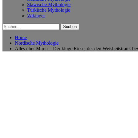
Slawische Mythologie
Türkische Mythologie
Wikinger
Suchen
nach:
Home
Nordische Mythologie
Alles über Mimir – Der kluge Riese, der den Weisheitstrank be