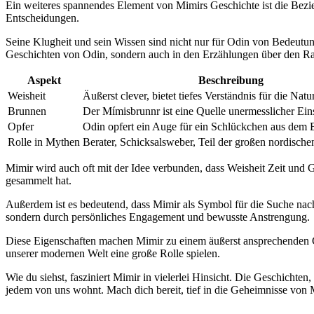
Ein⁢ weiteres ⁢spannendes Element von Mimirs Geschichte ist die Bezieh
Entscheidungen.
Seine Klugheit und sein Wissen sind nicht nur für Odin von Bedeutung
Geschichten von Odin, sondern auch in den Erzählungen über den⁢ Rag
Aspekt
Beschreibung
Weisheit
Äußerst clever, bietet tiefes Verständnis für die Natu
Brunnen
Der‍ Mímisbrunnr ist eine Quelle unermesslicher Ein
Opfer
Odin opfert ein⁢ Auge für ‌ein Schlückchen aus dem
Rolle in Mythen
Berater, Schicksalsweber, Teil der großen nordisch
Mimir wird auch⁢ oft mit der Idee verbunden, dass‍ Weisheit ⁤Zeit und
gesammelt​ hat.
Außerdem ist es‍ bedeutend, dass Mimir als Symbol für die Suche nach
sondern durch persönliches ⁣Engagement und bewusste Anstrengung.
Diese Eigenschaften machen Mimir ⁣zu einem äußerst‌ ansprechenden​ Ch
‌unserer modernen Welt eine große Rolle spielen.
Wie​ du siehst, fasziniert Mimir in vielerlei Hinsicht. Die Geschichte
jedem von uns wohnt. Mach dich‍ bereit, tief in die Geheimnisse von 