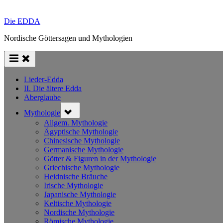
Die EDDA
Nordische Göttersagen und Mythologien
Lieder-Edda
II. Die ältere Edda
Aberglaube
Toggle
Mythologie
sub-
menu
Allgem. Mythologie
Ägyptische Mythologie
Chinesische Mythologie
Germanische Mythologie
Götter & Figuren in der Mythologie
Griechische Mythologie
Heidnische Bräuche
Irische Mythologie
Japanische Mythologie
Keltische Mythologie
Nordische Mythologie
Römische Mythologie