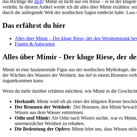
das ‌Richtige für
dich
! Mimir ist nicht nur ein Riese –⁢ er ist der klüg
verleiht.​ In diesem Artikel werde ‍ich dir alles über Mimir erzählen: 
durch die aufregende Welt der nordischen Sagen entdeckt habe. Lass
Das erfährst du‍ hier
Alles über Mimir – Der ⁤kluge Riese, der den Weisheitstrank ⁣b
Fragen ‌& Antworten
Alles über Mimir ⁣- Der kluge Riese, der d
Mimir ist eine faszinierende‍ Figur aus der nordischen Mythologie, die o
der Wächter des ⁣Wassers der Weisheit, das tief in einem Brunnen verbo
zugutekommen kann.
Wenn du mehr darüber erfahren​ möchtest, wie Mimir in die‍ Geschichten
Herkunft:
Mimir wird oft als einer der klügsten Riesen‍ beschrie
Der Brunnen der Weisheit:
⁤ Der Brunnen, den Mimir bewacht,
Wissen aus dem ​Wasser entströmen.
Odin und Mimir:
Als Odin nach Wissen suchte, war⁤ es ‍Mimir
unermesslicher Weisheit⁤ zu erhalten.
Die ⁣Bedeutung der‍ Opfers:
Mimir lehrt⁣ uns, dass Wissen nich