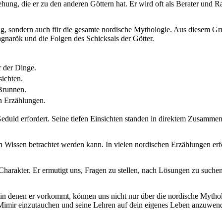
ung, die er zu den anderen Göttern hat. Er wird oft ​als ⁣Berater und R
, sondern auch für die gesamte‍ nordische ​Mythologie. Aus diesem ‌Grun
narök und die Folgen des ‍Schicksals der Götter.
r der Dinge.
sichten.
 Brunnen.
en Erzählungen.
 Geduld erfordert. Seine tiefen Einsichten standen in direktem Zusamme
 Wissen betrachtet werden kann. ‍In ⁢vielen nordischen Erzählungen erf
arakter.‌ Er ermutigt uns, Fragen zu ‌stellen, ⁤nach Lösungen ⁢zu such
n, in denen er vorkommt, können uns nicht nur über die nordische Mytholo
Mimir‍ einzutauchen ​und seine ⁢Lehren auf dein eigenes Leben‍ anzuwen