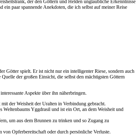
 ⁣Weisheitstrank, der den Göttern und Helden unglaubliche ⁤Erkenntnisse
und ein paar‌ spannende Anekdoten, die ich selbst auf meiner Reise
Götter​ spielt. Er ist nicht nur‍ ein intelligenter Riese, sondern auch
e Quelle der großen Einsicht, die selbst den mächtigsten Göttern
 ⁢interessante Aspekte über ihn näherbringen.
ft mit der Weisheit der Uralten⁣ in Verbindung gebracht.
 Weltenbaums Yggdrasil und ist ein Ort, ⁤an dem‍ Weisheit und⁢
fern, um aus ​dem Brunnen zu trinken und so ⁤Zugang zu
 von ​Opferbereitschaft oder durch persönliche Verluste.