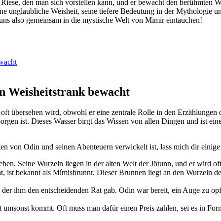
ste Riese, ‍den man sich vorstellen ‍kann, und er bewacht ​den berühmten
seine ‍unglaubliche Weisheit, seine tiefere Bedeutung in der Mythologie 
 uns also gemeinsam in die mystische Welt von Mimir eintauchen!
ewacht
en ⁣Weisheitstrank bewacht
ft übersehen ‍wird, obwohl er eine zentrale Rolle in den Erzählungen der 
rgen ist. Dieses Wasser birgt das Wissen ​von allen Dingen und ‍ist ein
 ⁣von Odin und​ seinen Abenteuern verwickelt ⁣ist, lass mich dir einige
ben. Seine Wurzeln liegen in ‌der alten Welt⁢ der ‌Jötunn, ⁤und er wird o
⁢ ist bekannt‌ als Mímisbrunnr. Dieser Brunnen liegt an den Wurzeln des
, der ihm den entscheidenden‍ Rat gab. Odin war bereit, ein Auge zu op
t umsonst kommt. Oft muss man dafür einen Preis zahlen, sei ​es in Form