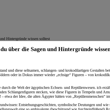
d Hintergründe wissen solltest
u über die Sagen und Hintergründe wissen 
and ⁤und diese seltsamen,‌ schlangen- und ⁢krokodilartigen Gestalten betr
n Bildern oder ‍in Dokus immer ⁤wieder „echsige“ Figuren – von‌ krokodil
durch die Welt der⁣ ägyptischen Echsen-⁤ und⁢ Reptilienwesen. ich ⁣erzä
n Schlangenfiguren stecken, wie diese Figuren in Tempeln und Amulette
uf – etwa der ⁣Idee, ​die alten Ägypter hätten von „Reptilienmenschen“ im
ndwissen: Entstehungsgeschichten, symbolische Deutungen und‌ wie sich
tellungswelt eine so ambivalente (beschützend wie furchteinflößend) Rolle 