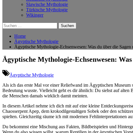
Slawische Mythologie
Türkische Mythologie
Wikinger
Suchen
nach:
Home
Ägyptische Mythologie
Ägyptische Mythologie-Echsenwesen: Was du über die Sagen un
Ägyptische Mythologie-Echsenwesen: Was d
Ägyptische Mythologie
Als ich das ⁤erste ​Mal ⁢vor⁤ einer Reliefwand im Ägyptischen Museum st
Bedeutung wusste. Vielleicht‍ geht es⁣ dir ähnlich:​ Du siehst auf alte
die Menschen damals wirklich‍ damit meinten.
In diesem Artikel nehme ich dich mit auf eine kleine Entdeckungsreise 
Chaosserpent Apep, dem krokodilgestaltigen Sobek oder den schützende
spielten. ‌Gleichzeitig‍ räume ich mit ​modernen Fehlinterpretationen a
Du bekommst ‍eine Mischung aus​ Fakten, Bildbeispielen und Hintergru
‌Wenn du also wissen ⁤willst,‍ warum ‌Reptilien in ⁤der ägyptischen ‍Vors