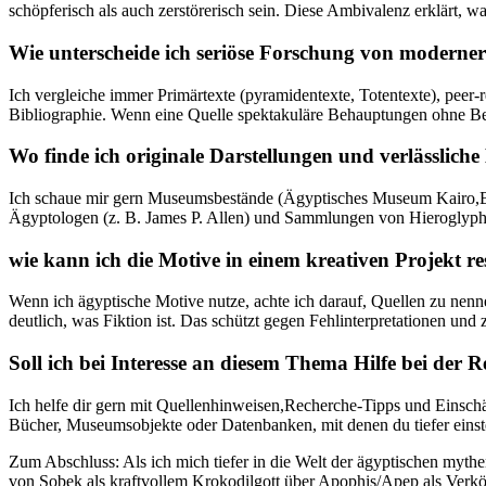
‌schöpferisch als auch zerstörerisch sein. Diese Ambivalenz erklärt, 
Wie⁤ unterscheide ich seriöse Forschung⁣ von modern
Ich vergleiche immer Primärtexte (pyramidentexte,‌ Totentexte),​ pe
⁢Bibliographie. Wenn eine Quelle spektakuläre Behauptungen ohne Bel
Wo finde ich originale Darstellungen und‍ verlässliche
Ich schaue mir ‍gern Museumsbestände (Ägyptisches Museum Kairo,Br
Ägyptologen (z. B. James P. ‍Allen) und Sammlungen⁤ von Hieroglyp
wie kann ich die Motive in⁣ einem kreativen Projekt ‌r
Wenn⁤ ich ägyptische‍ Motive nutze, achte ich darauf, ‌Quellen zu nennen
deutlich, was Fiktion ist.⁤ Das schützt gegen Fehlinterpretationen⁢ und
Soll ich⁤ bei Interesse ​an diesem Thema Hilfe bei der
Ich helfe ⁣dir gern mit Quellenhinweisen,Recherche‑Tipps und ​Einsch
Bücher, Museumsobjekte oder Datenbanken, mit⁣ denen du tiefer einste
Zum​ Abschluss: Als ich mich tiefer in die Welt der ägyptischen mythen
von Sobek als kraftvollem Krokodilgott über Apophis/Apep als⁢ Verkör