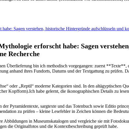
⁤ habe: Sagen verstehen, historische Hintergründe aufschlüsseln und k
thologie erforscht habe: ​Sagen verstehen,
ne ‍Recherche
hen Überlieferung bin ich methodisch vorgegangen: zuerst **Texte**, 
nung anhand ihres Fundorts,⁣ Datums und der Textgattung zu‌ prüfen. Da
chse“ oder „Reptil“⁢ moderne Kategorien sind. In den altägyptischen Que
cher Kopfform).Ich habe gelernt, die ikonographischen‍ Details zu lese
 der Pyramidentexte, sargtexte und ‍das Totenbuch sowie Editio ⁣prince
Emendation zu ⁢prüfen – kleine Lesefehler in Zeichen können die ⁣Bedeut
iere Abbildungen‌ in Museumskatalogen und vergleiche sie‍ mit Fotodoku
egen die Originalfotos‍ und die ⁢Kontextbeschreibung geprüft habe.