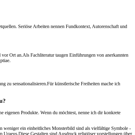
tquellen. Seriöse ‌Arbeiten nennen Fundkontext, Autorenschaft und
or Ort an.Als Fachliteratur taugen ⁢Einführungen von anerkannten
ptiae.
ng zu sensationalisieren.Für ‌künstlerische ​Freiheiten mache ⁣ich
zu?
ne eigenen⁤ Produkte. Wenn du möchtest,⁢ nenne ich dir konkrete
weniger ein einheitliches Monsterbild sind als vielfältige‌ Symbole -⁢
⁣ Uraeus.Diese⁤ Gestalten sind Ausdruck religiöser vorstellungen über