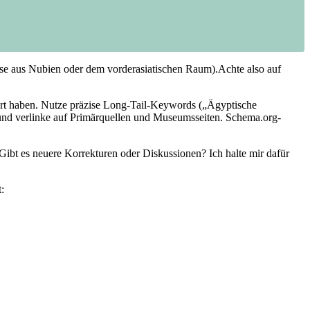
sse aus Nubien⁤ oder​ dem vorderasiatischen Raum).Achte also auf
ährt haben.⁣ Nutze präzise Long-Tail-Keywords ‌(„Ägyptische
“),und verlinke auf Primärquellen und Museumsseiten. Schema.org-
bt es neuere Korrekturen⁢ oder ‍Diskussionen? Ich halte ⁤mir dafür⁢
: