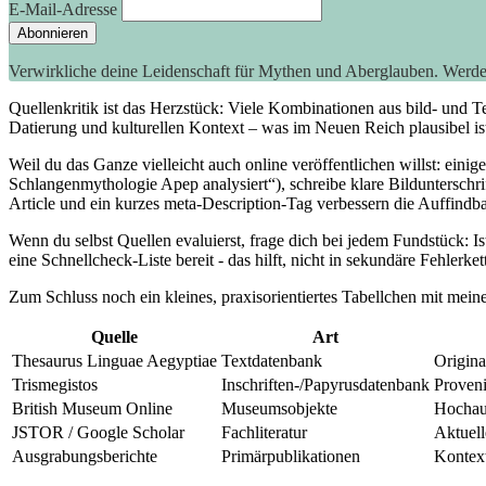
E-Mail-Adresse
Verwirkliche deine Leidenschaft für Mythen und Aberglauben. Werd
Quellenkritik ist das Herzstück: Viele Kombinationen aus bild- und ‌T
‌Datierung⁢ und ‍kulturellen Kontext – ‍was⁢ im Neuen Reich plausibel i
Weil du das‌ Ganze vielleicht auch online veröffentlichen willst: ein
Schlangenmythologie Apep analysiert“), schreibe klare Bildunterschri
Article und ein kurzes‍ meta-Description-Tag verbessern die⁢ Auffindba
Wenn du selbst Quellen evaluierst, frage dich bei jedem Fundstück:⁢ Is
eine Schnellcheck-Liste bereit ​- das hilft, nicht in sekundäre​ Fehlerket
Zum Schluss noch⁣ ein kleines, praxisorientiertes Tabellchen mit mein
Quelle
Art
Thesaurus Linguae Aegyptiae
Textdatenbank
Origina
Trismegistos
Inschriften-/Papyrusdatenbank
Proveni
British Museum Online
Museumsobjekte
Hochauf
JSTOR / Google⁤ Scholar
Fachliteratur
Aktuell
Ausgrabungsberichte
Primärpublikationen
Kontext