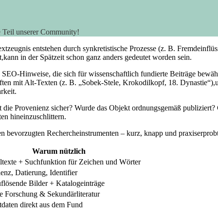
e Teil unserer Community!
extzeugnis entstehen durch synkretistische Prozesse (z. B. Fremdeinflü
st,kann in ​der Spätzeit schon ganz anders gedeutet​ worden sein.
ige SEO-Hinweise, die sich⁢ für wissenschaftlich fundierte Beiträge ⁣bew
ften mit Alt-Texten (z. ‍B. „Sobek-Stele, Krokodilkopf,‌ 18. Dynastie
rkeit.
t ‌die Provenienz sicher? Wurde das Objekt ordnungsgemäß publiziert? Gi
ten hineinzuschlittern.
en bevorzugten ‍Rechercheinstrumenten⁤ – ⁢kurz, knapp und praxiserprobt
Warum nützlich
ltexte + Suchfunktion für​ Zeichen ⁣und Wörter
enz, Datierung, Identifier
lösende Bilder + Katalogeinträge
e⁤ Forschung &‌ Sekundärliteratur
daten direkt aus dem Fund