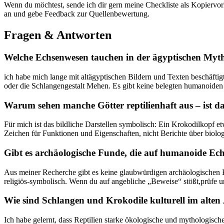
Wenn du möchtest, sende ich dir gern​ meine Checkliste als ‌Kopiervor
an und ‍gebe ⁢Feedback zur ​Quellenbewertung.
Fragen‌ & ⁣Antworten
Welche Echsenwesen tauchen in der ägyptischen Myth
ich habe mich lange mit altägyptischen Bildern und Texten beschäftig
oder die Schlangengestalt Mehen. Es gibt​ keine belegten⁢ humanoide
Warum sehen manche Götter reptilienhaft aus – ist da
Für mich ist das bildliche Darstellen‍ symbolisch: Ein ⁢Krokodilkopf et
Zeichen für Funktionen ⁣und ‌Eigenschaften, nicht Berichte ​über biol
Gibt es archäologische Funde, die auf humanoide ⁢E
Aus meiner Recherche ‌gibt es keine glaubwürdigen⁤ archäologischen B
religiös‑symbolisch. Wenn du auf ⁣angebliche „Beweise“ stößt,prüfe u
Wie ⁤sind Schlangen ​und Krokodile kulturell im‌ alte
Ich habe‌ gelernt, dass Reptilien starke ökologische‌ und mythologisc