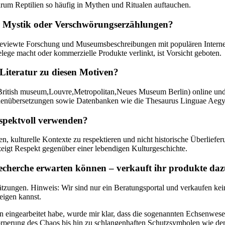
warum Reptilien so häufig in Mythen und Ritualen auftauchen.
er Mystik⁢ oder Verschwörungserzählungen?
er‑reviewte Forschung und Museumsbeschreibungen mit populären Interne
ege‌ macht oder kommerzielle Produkte verlinkt, ist Vorsicht geboten.
 Literatur zu ‌diesen Motiven?
itish museum,Louvre,Metropolitan,Neues Museum Berlin) ​online und v
henübersetzungen sowie⁣ Datenbanken wie die⁣ Thesaurus Linguae Aegy
espektvoll‌ verwenden?
, kulturelle Kontexte zu⁢ respektieren und⁣ nicht historische Überlieferu
 zeigt ⁤Respekt⁤ gegenüber einer lebendigen Kulturgeschichte.
‍ Recherche ⁤erwarten können – verkauft ihr produkte da
ätzungen. Hinweis: Wir sind nur ein Beratungsportal und verkaufen kei
igen ⁢kannst.
 eingearbeitet⁣ habe,⁢ wurde mir klar, dass die sogenannten Echsenwesen ‍
perung⁤ des ‍Chaos ⁢bis hin zu​ schlangenhaften Schutzsymbolen wie dem