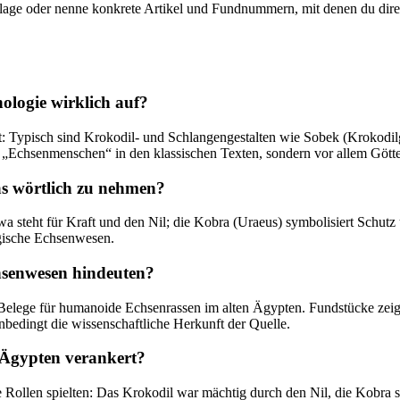
lage oder‌ nenne konkrete Artikel⁤ und Fundnummern, mit ⁢denen du direk
ologie wirklich auf?
t: Typisch sind Krokodil- und ‌Schlangengestalten wie ‌Sobek (Krokodi
n „Echsenmenschen“ in⁤ den⁣ klassischen Texten, sondern vor allem Göt
s ‍wörtlich ‌zu nehmen?
wa ​steht für Kraft und‌ den Nil; die Kobra (Uraeus) symbolisiert Schutz 
ogische ⁣Echsenwesen.
chsenwesen hindeuten?
elege für humanoide Echsenrassen im‌ alten Ägypten. ⁤Fundstücke zeige
nbedingt die wissenschaftliche Herkunft der Quelle.
n Ägypten verankert?
he Rollen spielten: ⁤Das Krokodil war mächtig durch den Nil, die Kobra 