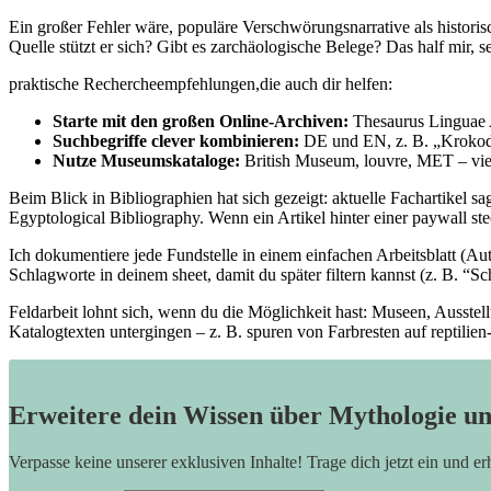
Ein großer Fehler wäre, populäre Verschwörungsnarrative ‍als histori
Quelle‍ stützt er sich? ‍Gibt es​ zarchäologische Belege? ‌Das half mir,
praktische Rechercheempfehlungen,die auch⁢ dir helfen:
Starte ​mit den großen Online-Archiven:
Thesaurus Linguae ‌
Suchbegriffe clever⁢ kombinieren:
DE und EN, ⁣z. ‌B. „Krokodi
Nutze Museumskataloge:
British Museum,⁢ louvre,‍ MET – viel
Beim Blick in Bibliographien hat sich gezeigt: aktuelle Fachartikel sag
Egyptological Bibliography. Wenn ein Artikel hinter einer ⁣paywall ⁤ste
Ich dokumentiere‍ jede Fundstelle in‌ einem einfachen Arbeitsblatt ​(Aut
Schlagworte in deinem‍ sheet,⁤ damit du ⁣später filtern kannst ​(z. B. 
Feldarbeit lohnt sich, wenn du die Möglichkeit hast: ​Museen, Ausste
Katalogtexten untergingen – ⁣z. B.⁤ spuren von Farbresten⁣ auf‍ reptili
Erweitere dein Wissen über Mythologie u
Verpasse keine unserer exklusiven Inhalte! Trage dich jetzt ein und e