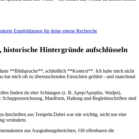
onkrete Empfehlungen ⁢für deine‍ eigene Recherche
 historische Hintergründe aufschlüsseln‍
dann **Bildsprache**, schließlich **Kontext**. Ich ​habe mich nicht
s hat mich oft zu überraschenden Einsichten geführt⁢ -⁢ und manchmal
llen findest du eher Schlangen (z. B. ⁣Apep/Apophis, ⁣Wadjet),
n:‌ Schuppenzeichnung, Maulform, Haltung und Begleitinschriften sind
ps-Inschriften aus Tempeln.Dabei war mir wichtig, nicht nur eine
ung verändern.
mentationen​ aus Ausgrabungsberichten. Oft offenbaren‍ die