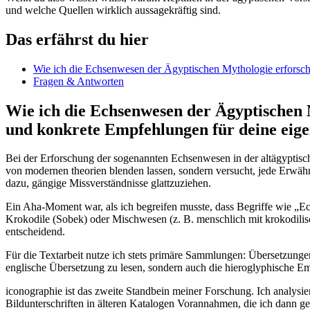
und welche Quellen wirklich aussagekräftig ‍sind.
Das erfährst du hier
Wie ‍ich die Echsenwesen⁤ der Ägyptischen Mythologie erforscht
Fragen & Antworten
Wie ich die Echsenwesen der Ägyptischen My
und konkrete Empfehlungen für deine eige
Bei der ​Erforschung der sogenannten Echsenwesen in der altägyptisc
von modernen theorien blenden ​lassen,⁣ sondern versucht, jede Erwäh
⁤dazu, gängige Missverständnisse glattzuziehen.
Ein Aha-Moment war, ⁤als ich begreifen musste, ⁣dass Begriffe ⁤wie „E
⁤Krokodile (Sobek) oder Mischwesen (z. B. menschlich mit krokodilis
entscheidend.
Für die Textarbeit nutze ich stets primäre Sammlungen: Übersetzungen
englische Übersetzung‍ zu‌ lesen, ⁤sondern⁤ auch die hieroglyphische 
iconographie ist​ das zweite Standbein⁣ meiner Forschung. Ich⁣ analys
Bildunterschriften in ‌älteren Katalogen Vorannahmen, die ich dann ‌g