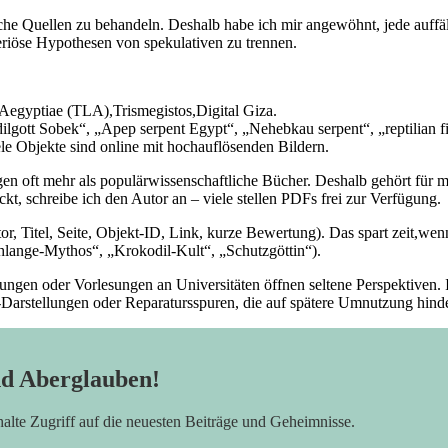
sche Quellen zu behandeln. Deshalb habe ich mir angewöhnt,‌ jede auff
 ‍seriöse Hypothesen von‌ spekulativen zu trennen.
Aegyptiae (TLA),Trismegistos,Digital Giza.
lgott Sobek“, „Apep ​serpent Egypt“, „Nehebkau serpent“, „reptilian ‌fi
e Objekte sind ‍online mit​ hochauflösenden Bildern.
en ​oft mehr als ⁢populärwissenschaftliche Bücher.‍ Deshalb gehört für​ 
ckt, ‌schreibe ich den Autor an – viele stellen‌ PDFs frei zur Verfügung.
or, Titel, ‍Seite, Objekt-ID, Link,⁤ kurze Bewertung). Das spart⁤ zeit,wen
⁣“Schlange-Mythos“, „Krokodil-Kult“, „Schutzgöttin“).
llungen oder Vorlesungen an ‍Universitäten öffnen seltene Perspektiven
en-Darstellungen oder ‌Reparatursspuren, die auf ‌spätere Umnutzung hind
nd Aberglauben!
rhalte Zugriff auf die neuesten Beiträge und Geheimnisse.