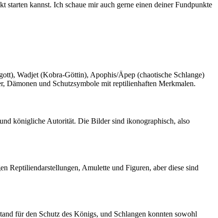
t starten kannst. Ich schaue mir ‌auch gerne einen ‍deiner Fundpunkte
lgott), Wadjet (Kobra‑Göttin), Apophis/Äpep (chaotische Schlange)‌
ter, Dämonen ‍und Schutzsymbole mit reptilienhaften Merkmalen.
und königliche Autorität. Die Bilder sind​ ikonographisch,​ also
n Reptiliendarstellungen, Amulette und Figuren, aber diese‍ sind
stand für den‍ Schutz des Königs,⁢ und Schlangen‍ konnten ‌sowohl