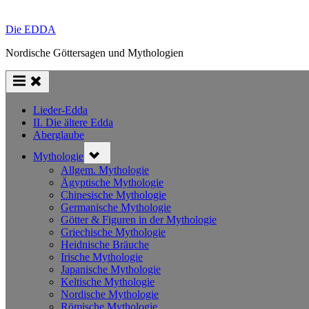
Die EDDA
Nordische Göttersagen und Mythologien
Lieder-Edda
II. Die ältere Edda
Aberglaube
Toggle
Mythologie
sub-
menu
Allgem. Mythologie
Ägyptische Mythologie
Chinesische Mythologie
Germanische Mythologie
Götter & Figuren in der Mythologie
Griechische Mythologie
Heidnische Bräuche
Irische Mythologie
Japanische Mythologie
Keltische Mythologie
Nordische Mythologie
Römische Mythologie