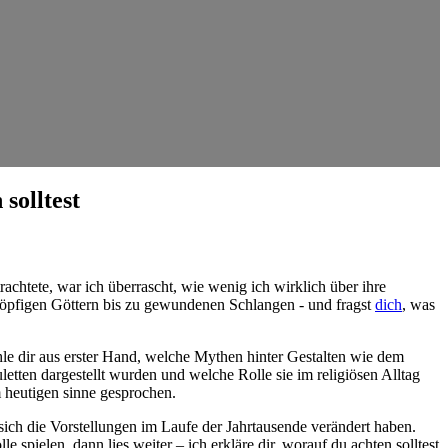
solltest
achtete, war ‌ich überrascht, wie wenig ich wirklich über‌ ihre
köpfigen Göttern‌ bis zu gewundenen Schlangen ​-⁤ und fragst⁤
dich
, ‍was
hle ‌dir ⁢aus erster Hand, welche Mythen hinter Gestalten wie dem
n dargestellt ⁣wurden ⁤und welche Rolle sie im‌ religiösen Alltag⁢
⁤ heutigen⁣ sinne gesprochen.
 die​ Vorstellungen im Laufe ⁤der⁤ Jahrtausende‌ verändert haben.
spielen, dann lies‌ weiter – ⁣ich⁣ erkläre ⁣dir, worauf du achten solltest