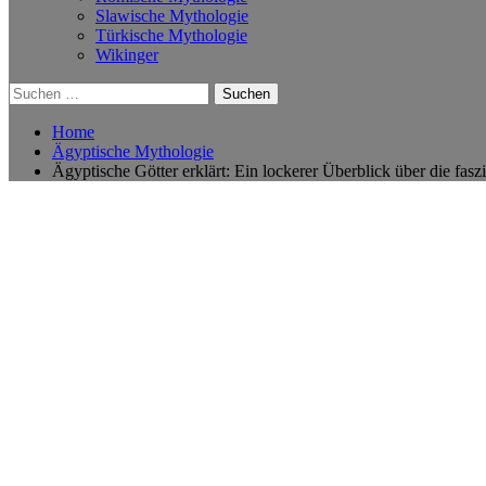
Slawische Mythologie
Türkische Mythologie
Wikinger
Suchen
nach:
Home
Ägyptische Mythologie
Ägyptische Götter erklärt: Ein lockerer Überblick über die fas