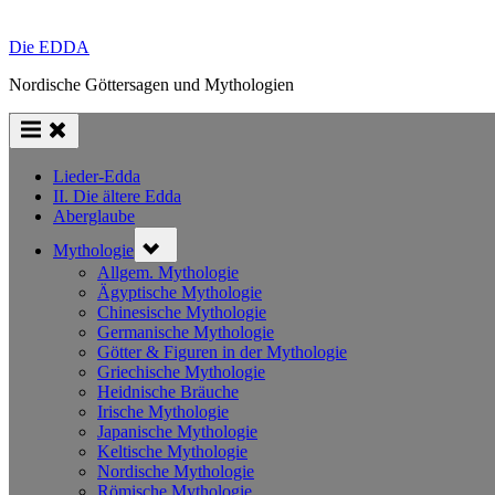
Die EDDA
Nordische Göttersagen und Mythologien
Lieder-Edda
II. Die ältere Edda
Aberglaube
Toggle
Mythologie
sub-
menu
Allgem. Mythologie
Ägyptische Mythologie
Chinesische Mythologie
Germanische Mythologie
Götter & Figuren in der Mythologie
Griechische Mythologie
Heidnische Bräuche
Irische Mythologie
Japanische Mythologie
Keltische Mythologie
Nordische Mythologie
Römische Mythologie