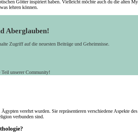
tischen Götter inspiriert haben. Vielleicht möchte auch du die alten My
twas lehren können.
nd Aberglauben!
rhalte Zugriff auf die neuesten Beiträge und Geheimnisse.
e Teil unserer Community!
n Ägypten verehrt wurden. ⁢Sie repräsentieren verschiedene Aspekte des L
eligion verbunden sind.
ythologie?