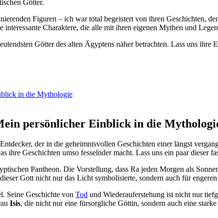
ischen Götter.
zinierenden ⁣Figuren – ich war ‍total begeistert von ihren Geschichten
le interessante Charaktere, die alle mit ihren eigenen​ Mythen und Lege
tendsten Götter des alten Ägyptens näher betrachten. Lass‍ uns ihre 
nblick in die Mythologie
ein persönlicher Einblick ⁣in die Mythologi
 Entdecker, der in die geheimnisvollen‍ Geschichten einer längst vergang
as ihre‌ Geschichten ​umso fesselnder macht. Lass uns ein paar dieser f
gyptischen Pantheon. Die ‍Vorstellung, ​dass Ra jeden Morgen als Sonnen
ie dieser‍ Gott nicht nur das​ Licht symbolisierte, sondern auch für eng
iel. Seine Geschichte von⁢
Tod
und Wiederauferstehung ist nicht nur⁢ tief
rau⁣
Isis
, die nicht nur eine fürsorgliche Göttin, sondern ‌auch eine star