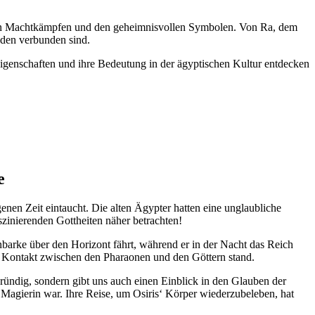
,‌ den Machtkämpfen und den geheimnisvollen Symbolen. Von ‍Ra, dem
nden⁤ verbunden sind.
Eigenschaften und ihre Bedeutung in der ägyptischen Kultur entdecken
e
enen Zeit eintaucht. Die ⁢alten Ägypter hatten eine unglaubliche
aszinierenden Gottheiten näher betrachten!
barke über den Horizont ⁣fährt, während er ⁤in der Nacht das Reich
eren Kontakt zwischen den Pharaonen⁢ und den Göttern stand.
gründig, sondern gibt uns auch einen Einblick in⁣ den Glauben der
ke Magierin war. Ihre Reise, um Osiris‘ Körper wiederzubeleben, hat