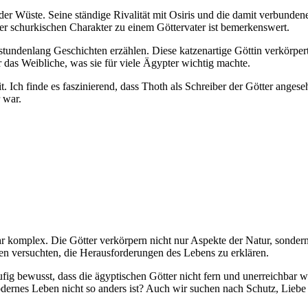
 der Wüste. Seine ständige Rivalität mit Osiris und die damit verbun
r schurkischen Charakter zu‌ einem Göttervater ‍ist bemerkenswert.
ir stundenlang Geschichten⁣ erzählen. Diese katzenartige Göttin verkörper
ür das Weibliche, was sie für viele Ägypter wichtig machte.
t. Ich finde es faszinierend,​ dass Thoth ‌als Schreiber der Götter ange
r war.
sehr ‌komplex. Die Götter verkörpern nicht nur Aspekte der Natur, sonder
n versuchten, ⁤die Herausforderungen des Lebens zu ​erklären.
fig bewusst, dass die ägyptischen‌ Götter nicht fern und unerreichbar w
odernes Leben ‌nicht so anders ist? Auch wir suchen⁢ nach Schutz,⁢ Liebe