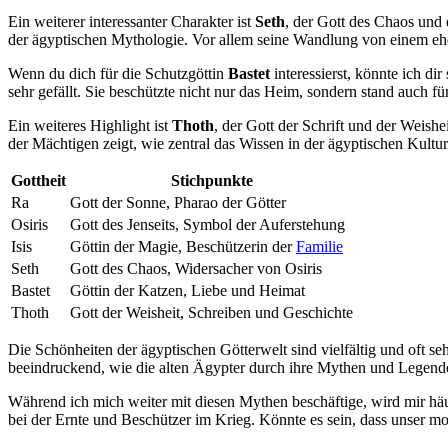
Ein weiterer interessanter Charakter ist
Seth
, ‌der Gott des Chaos und
der​ ägyptischen Mythologie. Vor allem seine Wandlung ‍von einem ehe
Wenn du dich für die Schutzgöttin
Bastet
interessierst,⁤ könnte ich d
sehr gefällt. Sie beschützte nicht nur das Heim, ⁢sondern stand auch⁢ f
Ein weiteres Highlight ist
Thoth
, der Gott der Schrift und der Weishei
der Mächtigen ⁢zeigt, wie⁢ zentral das Wissen in ‌der‌ ägyptischen Kultu
Gottheit
Stichpunkte
Ra
Gott der⁣ Sonne, Pharao der Götter
Osiris
Gott ⁣des Jenseits, Symbol der Auferstehung
Isis
Göttin der Magie, Beschützerin der
Familie
Seth
Gott des⁢ Chaos, Widersacher von ⁣Osiris
Bastet
Göttin der​ Katzen, Liebe ‌und Heimat
Thoth
Gott der Weisheit, Schreiben‍ und Geschichte
Die Schönheiten der ⁢ägyptischen Götterwelt sind vielfältig und ⁢oft ‌
beeindruckend,‍ wie die alten Ägypter durch ihre Mythen und Legende
Während ich mich ‍weiter mit diesen Mythen beschäftige, wird mir​ häu
bei der Ernte und Beschützer⁤ im Krieg. Könnte es‌ sein, dass unser m