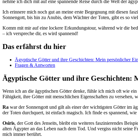
nehme ich dich mit auf eine spannende Reise durch die Welt der ägypt
Ich erinnere mich noch ⁢gut an ​meine erste Begegnung mit diesen fas
Sonnengott, bis hin zu Anubis,⁤ dem Wächter der Toten, gibt es so vie
Komm mit mir auf eine lockere Erkundungstour, während wir die bedeu
– ich verspreche dir, es wird​ spannend!
Das erfährst du hier
Ägyptische Götter‍ und ihre Geschichten: Mein persönlicher Ei
Fragen & Antworten
Ägyptische Götter und ihre Geschichten: M
Wenn ich an die ägyptischen Götter denke, fühle ich mich oft‍ wie ein⁢
Fähigkeit, ihre Götter mit menschlichen ‌Eigenschaften zu versehen, w
Ra
war der Sonnengott und gilt als‌ einer der wichtigsten Götter im ä
⁢der Toten durchquert, ist einfach ​magisch. Ich finde es‌ spannend, w
Osiris
, der Gott des Jenseits, bleibt ein⁢ weiteres faszinierendes Beisp
alten Ägypter ‍an das Leben nach dem Tod. Und vergiss nicht seine F
mich immer berührt.