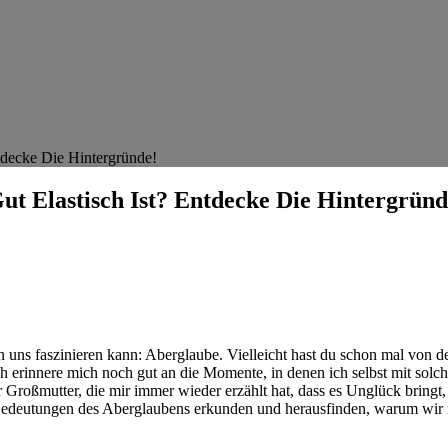
tdecke Die Hintergründe!
t Elastisch Ist? Entdecke Die Hintergründ
uns faszinieren kann: ⁣Aberglaube. Vielleicht hast du schon mal von de
 Ich erinnere mich noch gut an die Momente, ‌in denen ich selbst mit so
r ⁤Großmutter, die mir immer ​wieder erzählt hat, dass es ⁢Unglück bring
d Bedeutungen des Aberglaubens erkunden und herausfinden, warum wir