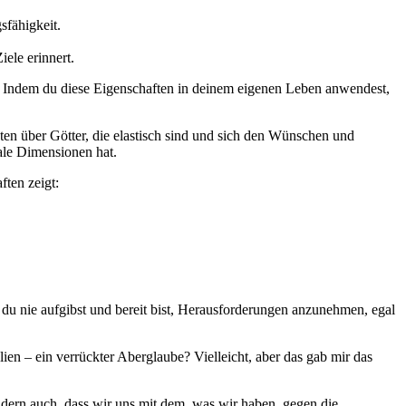
sfähigkeit.
ele erinnert.
en. ⁢Indem du diese Eigenschaften ⁢in deinem​ eigenen Leben anwendest,
hten⁣ über Götter,⁣ die elastisch sind und sich den Wünschen und
nale Dimensionen hat.
ften zeigt:
s du nie aufgibst und bereit bist, Herausforderungen anzunehmen, ⁢egal
alien – ein verrückter Aberglaube? Vielleicht, aber das gab ​mir das
sondern auch, dass wir uns mit ⁣dem, was wir haben, gegen die