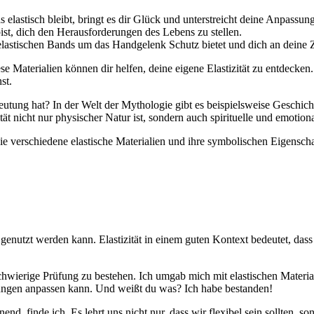
elastisch bleibt, bringt es dir Glück und unterstreicht deine Anpassung
bist, dich‌ den Herausforderungen des Lebens zu stellen.
elastischen Bands um das Handgelenk‍ Schutz bietet und dich an deine Zi
Diese Materialien können dir helfen, deine eigene Elastizität zu entdeck
st.
deutung hat? In der Welt der Mythologie gibt ⁢es beispielsweise ​Geschic
ät nicht nur physischer Natur ist, sondern auch spirituelle und emotio
ie verschiedene elastische Materialien und ihre symbolischen Eigenscha
genutzt‌ werden⁤ kann. Elastizität in einem guten Kontext bedeutet,‍ das
e schwierige Prüfung zu bestehen. ⁤Ich umgab​ mich mit elastischen Materi
erungen ‌anpassen kann. Und weißt du was? Ich habe bestanden!
nd, finde ich. Es lehrt uns nicht nur, dass wir flexibel sein‍ sollten, 