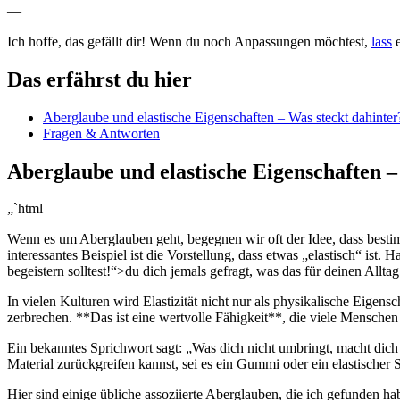
—
Ich ‌hoffe, das gefällt dir! Wenn du noch Anpassungen möchtest,
lass
e
Das erfährst du hier
Aberglaube und elastische Eigenschaften‍ – Was steckt ⁢dahinter
Fragen & Antworten
Aberglaube und elastische Eigenschaften ⁣–
„`html
Wenn es um Aberglauben geht, begegnen wir⁤ oft der Idee, dass best
interessantes ‍Beispiel ist die ⁢Vorstellung, dass etwas‌ „elastisch“ ⁣ist. H
begeistern solltest!“>du dich jemals gefragt, was das für deinen Allta
In vielen Kulturen wird Elastizität nicht nur als physikalische‍ Eigen
zerbrechen. **Das ist eine wertvolle Fähigkeit**, die viele Menschen‍
Ein bekanntes Sprichwort ⁤sagt: „Was dich nicht umbringt, ​macht dich 
Material zurückgreifen kannst, sei‍ es ein Gummi oder ein elastischer ​
Hier sind einige übliche⁤ assoziierte‍ Aberglauben, die ich gefunden ha