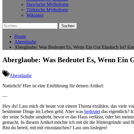
Slawische Mythologie
Türkische Mythologie
Wikinger
Suchen
nach:
Home
Aberglaube
Aberglaube: Was Bedeutet Es, Wenn Ein Gut Elastisch Ist? En
Aberglaube: Was Bedeutet Es, Wenn Ein Gu
Aberglaube
Natürlich! Hier ist eine Einführung für deinen Artikel:
—
Hey du! Lass mich dir heute von einem Thema erzählen, das viele von‍ 
bestimmte Dinge im Leben geht. Aber was
bedeutet
‌ das‍ eigentlich?
der‌ seine Schuhe umdreht, bevor er das⁣ Haus verlässt, oder bei meine
gemacht. In diesem Artikel möchte ich mit dir die Hintergründe un
Bist du bereit,​ mit mir einzutauchen? Lass uns loslegen!