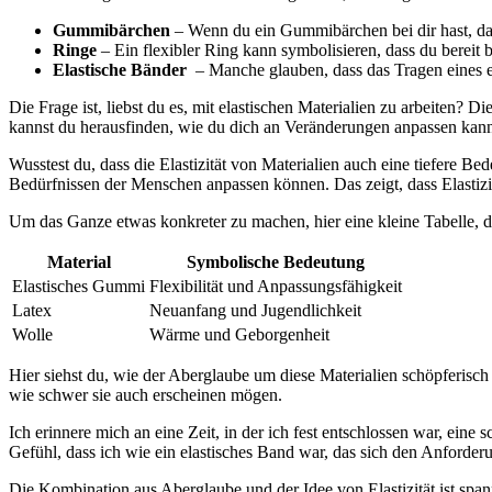
Gummibärchen
– Wenn du ein Gummibärchen bei dir hast, ​das 
Ringe
– Ein flexibler Ring kann symbolisieren, ‍dass du bereit 
Elastische⁣ Bänder
⁣ – Manche⁣ glauben, dass das Tragen eines ⁢
Die Frage ist, liebst du es, mit elastischen Materialien zu arbeiten? 
kannst du herausfinden, wie du⁤ dich an Veränderungen anpassen​ kann
Wusstest du, dass die Elastizität von Materialien auch eine tiefere‌ Be
Bedürfnissen der Menschen anpassen können. Das zeigt, dass Elastizit
Um das Ganze etwas konkreter zu machen, hier ​eine kleine Tabelle, d
Material
Symbolische Bedeutung
Elastisches Gummi
Flexibilität und Anpassungsfähigkeit
Latex
Neuanfang und Jugendlichkeit
Wolle
Wärme und Geborgenheit
Hier siehst du, wie der Aberglaube um‌ diese Materialien schöpferisch 
wie schwer sie auch‍ erscheinen mögen.
Ich erinnere mich an eine Zeit,⁤ in der ‌ich fest entschlossen war, ein
Gefühl, dass⁢ ich wie ein elastisches Band war, das‍ sich den Anford
Die Kombination aus Aberglaube und der Idee von Elastizität ist spanne