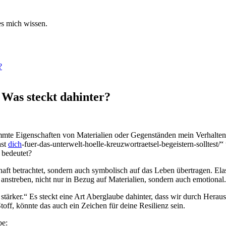
s⁤ mich wissen.
?
 Was steckt dahinter?
immte Eigenschaften von Materialien oder Gegenständen mein Verhalten
ast
dich
-fuer-das-unterwelt-hoelle-kreuzwortraetsel-begeistern-solltest
g bedeutet?
schaft betrachtet, sondern auch symbolisch auf das Leben​ übertragen. Ela
 anstreben, nicht nur in Bezug auf Materialien, sondern ⁤auch emotional.
stärker.“ Es steckt eine Art Aberglaube dahinter, dass wir durch Heraus
Stoff, könnte das auch ein Zeichen für deine Resilienz sein.
be: