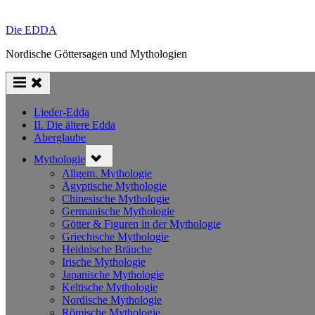
Die EDDA
Nordische Göttersagen und Mythologien
Lieder-Edda
II. Die ältere Edda
Aberglaube
Toggle
Mythologie
sub-
menu
Allgem. Mythologie
Ägyptische Mythologie
Chinesische Mythologie
Germanische Mythologie
Götter & Figuren in der Mythologie
Griechische Mythologie
Heidnische Bräuche
Irische Mythologie
Japanische Mythologie
Keltische Mythologie
Nordische Mythologie
Römische Mythologie