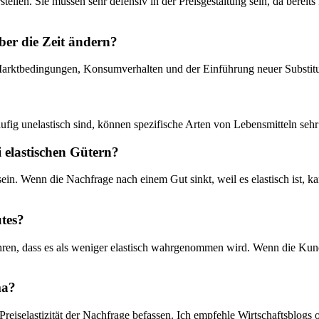
stellen.‍ Sie müssen sehr defensiv in der Preisgestaltung sein, da bere
ber die Zeit ändern?
h Marktbedingungen, Konsumverhalten und der ‌Einführung neuer Substitu
ig ‌unelastisch sind, können spezifische ⁣Arten von⁣ Lebensmitteln sehr
i elastischen Gütern?
ein. Wenn die Nachfrage nach einem Gut sinkt, weil es elastisch ist,‍ k
utes?
en, dass es als weniger elastisch wahrgenommen⁤ wird. Wenn die Kund
ma?
 Preiselastizität der Nachfrage‍ befassen. Ich empfehle Wirtschaftsblogs