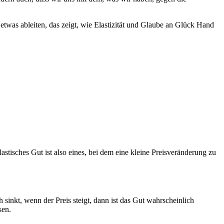
was ‌ableiten, das zeigt, wie‍ Elastizität und Glaube ‌an‍ Glück Hand
isches⁣ Gut​ ist ‍also eines, bei dem eine kleine Preisveränderung zu‍
sinkt, wenn der Preis⁢ steigt,‌ dann ist das Gut wahrscheinlich
sen.