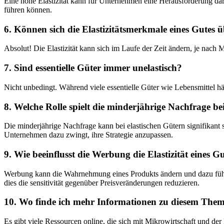
Eine hohe Elastizität⁣ kann für Unternehmen eine Herausforderung dar
führen können.
6. Können sich die Elastizitätsmerkmale eines Gutes ü
Absolut! Die Elastizität ⁣kann sich im Laufe der Zeit ⁣ändern, je nac
7. Sind essentielle Güter immer unelastisch?
Nicht unbedingt. Während viele essentielle Güter wie Lebensmittel häuf
8.‍ Welche Rolle spielt die minderjährige Nachfrage be
Die minderjährige Nachfrage kann bei elastischen Gütern signifikant s
Unternehmen dazu zwingt, ihre Strategie anzupassen.
9. Wie‌ beeinflusst die Werbung die Elastizität ‌eines G
Werbung kann die Wahrnehmung eines Produkts ändern und dazu‌ führ
dies die sensitivität gegenüber Preisveränderungen reduzieren.
10. Wo finde ich⁢ mehr Informationen zu diesem The
Es gibt viele Ressourcen online, die sich ​mit Mikrowirtschaft und der