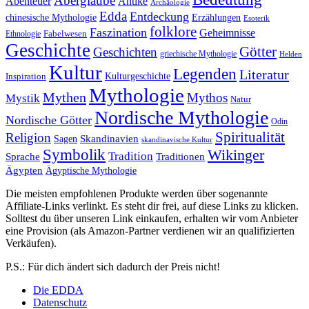
Aberglaube
Abenteuer
Antike
Archäologie
Edda
Entdeckung
chinesische Mythologie
Erzählungen
Esoterik
folklore
Faszination
Geheimnisse
Fabelwesen
Ethnologie
Geschichte
Götter
Geschichten
griechische Mythologie
Helden
Kultur
Legenden
Literatur
Kulturgeschichte
Inspiration
Mythologie
Mythen
Mythos
Mystik
Natur
Nordische Mythologie
Nordische Götter
Odin
Spiritualität
Religion
Skandinavien
Sagen
skandinavische Kultur
Symbolik
Wikinger
Tradition
Sprache
Traditionen
Ägypten
Ägyptische Mythologie
Die meisten empfohlenen Produkte werden über sogenannte
Affiliate-Links verlinkt. Es steht dir frei, auf diese Links zu klicken.
Solltest du über unseren Link einkaufen, erhalten wir vom Anbieter
eine Provision (als Amazon-Partner verdienen wir an qualifizierten
Verkäufen).
P.S.: Für dich ändert sich dadurch der Preis nicht!
Die EDDA
Datenschutz