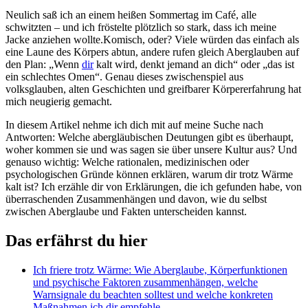
Neulich⁤ saß ich⁢ an⁣ einem⁣ heißen ⁣Sommertag im Café,⁣ alle
⁢schwitzten – und⁢ ich ​fröstelte plötzlich so⁢ stark, dass ich meine
⁣Jacke anziehen wollte.Komisch, ‌oder? Viele‌ würden‌ das einfach als
eine Laune des ​Körpers ⁣abtun,‍ andere rufen gleich ‌Aberglauben‌ auf
den⁢ Plan: „Wenn
dir
kalt⁤ wird, denkt jemand an dich“⁣ oder „das ist‌
ein schlechtes Omen“. Genau ⁢dieses⁤ zwischenspiel aus
volksglauben, alten ⁣Geschichten‍ und greifbarer Körpererfahrung hat
mich neugierig gemacht. ⁤
In diesem Artikel nehme ich dich mit auf meine Suche ‍nach
Antworten: Welche abergläubischen ​Deutungen gibt es überhaupt,
woher kommen sie und was sagen sie über unsere Kultur ⁢aus? Und
genauso⁣ wichtig: Welche rationalen, medizinischen ⁢oder
psychologischen Gründe können erklären,⁢ warum dir trotz Wärme
kalt ‍ist?⁣ Ich erzähle dir von ⁤Erklärungen, die ich gefunden habe,⁢ von
überraschenden Zusammenhängen und davon, wie du‌ selbst
zwischen⁣ Aberglaube und Fakten unterscheiden kannst.
Das‌ erfährst du hier
Ich friere​ trotz Wärme: Wie ‌Aberglaube, Körperfunktionen
⁣und psychische ​Faktoren zusammenhängen, ​welche
Warnsignale du beachten⁢ solltest ⁤und welche konkreten
Maßnahmen ich dir empfehle