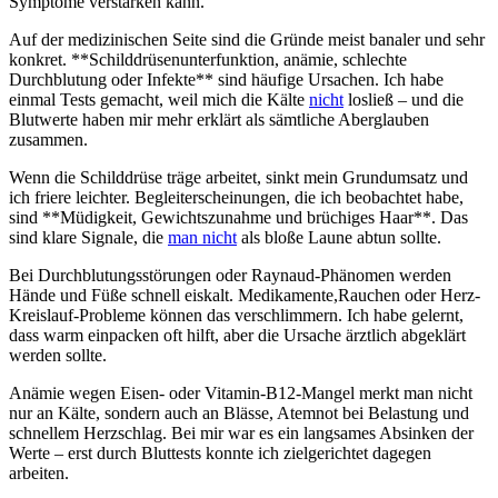
Symptome verstärken kann.
Auf ​der medizinischen Seite ‍sind die Gründe meist banaler ‍und sehr
konkret. **Schilddrüsenunterfunktion,‍ anämie, schlechte⁤
Durchblutung oder Infekte** sind häufige‍ Ursachen. Ich ‍habe‍
einmal Tests​ gemacht, weil⁢ mich die Kälte‌
nicht
losließ – und ‌die
Blutwerte haben mir mehr erklärt als‌ sämtliche ⁣Aberglauben
zusammen.
Wenn‌ die‍ Schilddrüse träge⁣ arbeitet, sinkt mein Grundumsatz und
ich‌ friere leichter. Begleiterscheinungen, die ⁢ich beobachtet habe,
sind **Müdigkeit,‌ Gewichtszunahme und brüchiges‌ Haar**. Das
sind klare Signale, die
man nicht
als bloße ‍Laune abtun⁢ sollte.
Bei Durchblutungsstörungen oder Raynaud-Phänomen werden⁣
Hände⁤ und⁤ Füße ⁢schnell ⁢eiskalt. Medikamente,Rauchen oder⁢ Herz-
Kreislauf-Probleme ⁣können das verschlimmern.⁢ Ich habe gelernt,
dass warm einpacken oft ‍hilft, ‍aber die Ursache⁢ ärztlich abgeklärt
werden⁤ sollte.
Anämie ‌wegen Eisen- oder Vitamin-B12-Mangel merkt man nicht
nur an Kälte, sondern auch an Blässe, Atemnot ‍bei ​Belastung und
schnellem Herzschlag. Bei⁢ mir war⁢ es ein langsames Absinken ‍der
‍Werte – erst durch ⁣Bluttests konnte ich zielgerichtet⁤ dagegen
arbeiten.