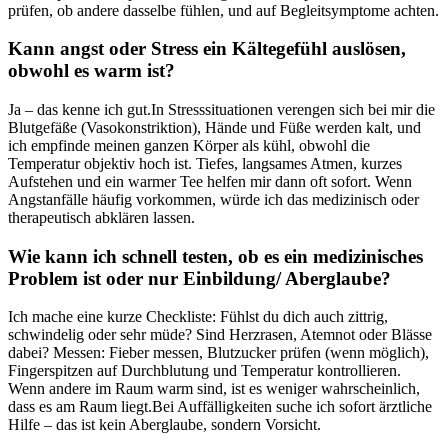
prüfen, ​ob andere dasselbe fühlen, und auf Begleitsymptome achten.
Kann angst ⁢oder Stress ein Kältegefühl auslösen,
obwohl es ‍warm ​ist?
Ja – das kenne ich​ gut.In Stresssituationen​ verengen sich bei mir die
Blutgefäße (Vasokonstriktion), ‍Hände und Füße werden​ kalt, und
ich ⁤empfinde ⁣meinen ganzen Körper als kühl, obwohl die⁢
Temperatur‍ objektiv hoch ist. ‌Tiefes, langsames Atmen, ⁣kurzes
Aufstehen und ein warmer ​Tee helfen mir ‍dann oft sofort. Wenn
Angstanfälle häufig vorkommen, würde ich das ⁢medizinisch oder
⁢therapeutisch abklären lassen.
Wie ​kann ⁤ich schnell testen, ob es ein medizinisches
Problem ist oder nur Einbildung/ Aberglaube?
Ich mache eine kurze Checkliste: Fühlst du dich auch zittrig,
schwindelig oder sehr ‍müde?⁢ Sind Herzrasen, Atemnot ⁢oder Blässe
dabei? Messen: Fieber‍ messen, Blutzucker prüfen (wenn ⁢möglich),
Fingerspitzen auf​ Durchblutung ⁢und⁣ Temperatur ⁢kontrollieren.
Wenn ‍andere im Raum warm sind, ist es weniger wahrscheinlich,
dass es am Raum ‌liegt.Bei Auffälligkeiten suche ich sofort ärztliche
Hilfe – das ist ⁤kein ⁤Aberglaube, sondern‍ Vorsicht.