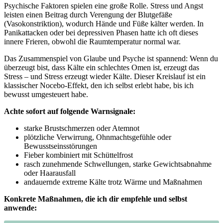
Psychische ⁤Faktoren spielen eine⁣ große⁣ Rolle. Stress und Angst⁢
leisten einen ‍Beitrag durch Verengung der Blutgefäße⁣
(Vasokonstriktion), ​wodurch Hände und Füße ‌kälter werden.‌ In⁣
Panikattacken oder ⁣bei depressiven Phasen hatte ich‌ oft⁣ dieses
innere ⁤Frieren, obwohl die Raumtemperatur normal⁣ war.
Das Zusammenspiel von Glaube und Psyche⁤ ist ⁢spannend: Wenn du
überzeugt bist, dass Kälte ein schlechtes​ Omen ist, erzeugt das
Stress – und Stress ⁤erzeugt wieder Kälte. Dieser Kreislauf ist‌ ein ​
klassischer Nocebo-Effekt, den ich selbst⁢ erlebt habe, bis ich
bewusst ​umgesteuert habe.
Achte sofort auf folgende Warnsignale:
starke Brustschmerzen ⁣oder Atemnot
plötzliche Verwirrung, Ohnmachtsgefühle oder
Bewusstseinsstörungen
Fieber kombiniert mit Schüttelfrost
rasch zunehmende Schwellungen, starke Gewichtsabnahme
oder Haarausfall
andauernde extreme Kälte⁢ trotz Wärme und Maßnahmen
Konkrete ⁤Maßnahmen,⁤ die ⁤ich dir⁤ empfehle und selbst
anwende: