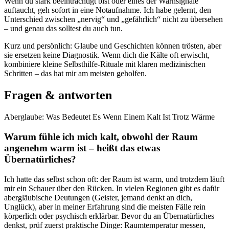
Wenn du stark beeinträchtigt bist oder eines der ‌Warnsignale
auftaucht, geh sofort in eine ​Notaufnahme. Ich habe ‍gelernt, den
Unterschied​ zwischen‌ „nervig“ und „gefährlich“‌ nicht‌ zu übersehen
– und genau ⁢das solltest du‌ auch tun.
Kurz und persönlich: Glaube und Geschichten können trösten, aber
sie ⁢ersetzen keine Diagnostik. Wenn dich ⁢die Kälte oft erwischt,
‍kombiniere kleine Selbsthilfe‑Rituale ​mit klaren ⁢medizinischen
Schritten – das ​hat mir am meisten geholfen.
Fragen‍ & antworten
Aberglaube: Was Bedeutet Es Wenn Einem Kalt Ist Trotz Wärme
Warum fühle ich mich​ kalt, obwohl der⁢ Raum
angenehm warm ist​ – heißt das‌ etwas
Übernatürliches?
Ich‍ hatte das selbst schon​ oft: der ​Raum ist warm, und trotzdem⁢ läuft
mir ein Schauer über ⁢den⁤ Rücken. ‍In ⁢vielen Regionen ​gibt es dafür
abergläubische ​Deutungen‍ (Geister,​ jemand denkt an dich,
Unglück), aber in meiner ​Erfahrung sind ⁤die meisten ‌Fälle rein
‍körperlich oder psychisch⁣ erklärbar.⁣ Bevor du an Übernatürliches
denkst, prüf zuerst praktische Dinge: ‌Raumtemperatur messen,