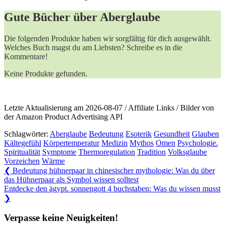
Gute Bücher über Aberglaube
Die folgenden Produkte haben wir sorgfältig für dich ausgewählt.
Welches Buch magst du am Liebsten? Schreibe es in die
Kommentare!
Keine Produkte gefunden.
Letzte Aktualisierung am 2026-08-07 / Affiliate Links / Bilder von
der Amazon Product Advertising API
Schlagwörter:
Aberglaube
Bedeutung
Esoterik
Gesundheit
Glauben
Kältegefühl
Körpertemperatur
Medizin
Mythos
Omen
Psychologie.
Spiritualität
Symptome
Thermoregulation
Tradition
Volksglaube
Vorzeichen
Wärme
Beitragsnavigation
Previous
❮
Bedeutung hühnerpaar in chinesischer mythologie: Was du über
Post:
das Hühnerpaar als Symbol wissen solltest
Next
Entdecke den ägypt. sonnengott 4 buchstaben: Was du wissen musst
Post:
❯
Verpasse keine Neuigkeiten!