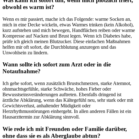
Was kann ⁤ich sofort ⁢tun, wenn ‌mich plötzlich friert,
obwohl es warm ist?
Wenn es​ mir⁣ passiert, ‌mache ‌ich⁤ das Folgende: warme Socken an,⁤
mich in eine Decke wickeln, etwas‍ Warmes trinken (kein Alkohol),⁢
kurz ⁤aufstehen und‍ mich bewegen, ⁤Handflächen reiben oder warme
‍Kompresse auf Nacken und Brust legen. Wenn ⁣ich Diabetes⁤ habe,
prüfe ich gleich meinen ​Blutzucker. ⁢Diese einfachen Maßnahmen
helfen mir⁢ oft sofort, die ⁣Durchblutung anzuregen ⁢und das
Unwohlsein zu⁣ lindern.
Wann sollte​ ich sofort zum Arzt ⁢oder in die
Notaufnahme?
Ich gehe sofort,‌ wenn zusätzlich Brustschmerzen, starke Atemnot,
ohnmachtsgefühle, starke Schwäche,‌ hohes‌ Fieber oder
Bewusstseinsveränderungen ⁢auftreten. Ebenfalls dringend ⁤ist
ärztliche Abklärung, wenn das Kältegefühl neu, sehr ‍stark ⁢oder mit
Gewichtsverlust, anhaltender‍ Müdigkeit ‍oder
Herzrhythmusstörungen ‌einhergeht.‍ In ⁤allen anderen Fällen​ ist ein
Hausarzttermin zur Abklärung sinnvoll.
Wie rede ich ‌mit Freunden oder Familie darüber,
ohne ‍dass sie es als ⁤Aberglaube abtun?