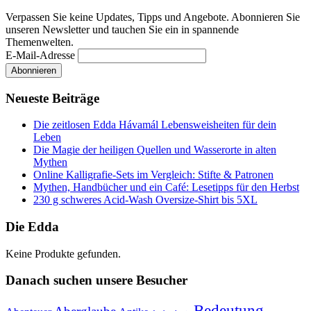
Verpassen Sie keine Updates, Tipps und Angebote. Abonnieren Sie
unseren Newsletter und tauchen Sie ein in spannende
Themenwelten.
E-Mail-Adresse
Neueste Beiträge
Die zeitlosen Edda Hávamál Lebensweisheiten für dein
Leben
Die Magie der heiligen Quellen und Wasserorte in alten
Mythen
Online Kalligrafie‑Sets im Vergleich: Stifte & Patronen
Mythen, Handbücher und ein Café: Lesetipps für den Herbst
230 g schweres Acid-Wash Oversize-Shirt bis 5XL
Die Edda
Keine Produkte gefunden.
Danach suchen unsere Besucher
Bedeutung