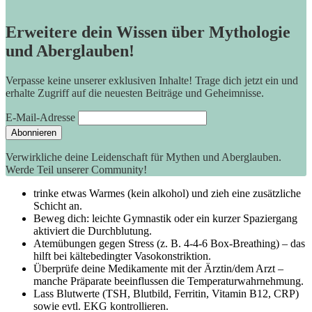
Erweitere dein Wissen über Mythologie
und Aberglauben!
Verpasse keine unserer exklusiven Inhalte! Trage dich jetzt ein und
erhalte Zugriff auf die neuesten Beiträge und Geheimnisse.
E-Mail-Adresse
Verwirkliche deine Leidenschaft für Mythen und Aberglauben.
Werde Teil unserer Community!
trinke ⁤etwas⁢ Warmes (kein⁤ alkohol) und zieh eine zusätzliche
Schicht an.
Beweg dich: leichte Gymnastik oder ein kurzer ‌Spaziergang
aktiviert‌ die Durchblutung.
Atemübungen gegen Stress (z. B. ‍4-4-6 Box-Breathing) – das
hilft bei kältebedingter Vasokonstriktion.
Überprüfe‌ deine Medikamente mit ‍der‍ Ärztin/dem Arzt –
manche Präparate beeinflussen ⁣die Temperaturwahrnehmung.
Lass ‌Blutwerte (TSH, ‌Blutbild,​ Ferritin, Vitamin B12, CRP)
sowie evtl. EKG kontrollieren.