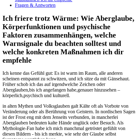
Fragen & ‍Antworten
Ich friere trotz ​Wärme: Wie Aberglaube,
‌Körperfunktionen und psychische
Faktoren zusammenhängen, welche⁣
Warnsignale du beachten solltest und
welche⁤ konkreten Maßnahmen ich⁤ dir
empfehle
Ich kenne das Gefühl gut: Es⁤ ist‍ warm im Raum, alle anderen
scheinen entspannt⁢ zu schwitzen, und ich ⁤sitze da mit Gänsehaut.⁢
Früher schob ich das auf irgendwelche ‌Zeichen oder
Aberglauben,bis ich angefangen habe,genauer hinzusehen –
körperlich,psychisch und​ kulturell.
in alten Mythen und Volksglauben ⁣galt Kälte oft‍ als Vorbote von
Veränderung oder als Berührung von Geistern. In nordischen Sagen
ist ​der Frost eng‌ mit dem Jenseits verbunden, in mancherlei
Aberglauben bedeuten ⁣kalte Hände unglück ⁣oder Besuch. Als
Mythologie-Fan habe ich‍ mich manchmal getröstet gefühlt von
diesen Bildern -​ bis ich merkte, wie sehr der ​Glaube selbst