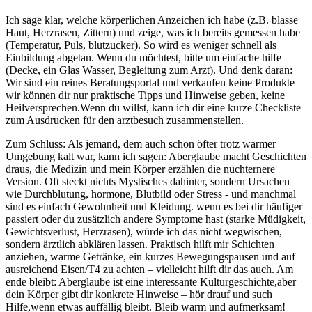
Ich sage ⁣klar, welche ⁣körperlichen Anzeichen ich⁣ habe (z.B. blasse
Haut,⁣ Herzrasen, ‍Zittern) und‍ zeige, was ich⁣ bereits gemessen habe
(Temperatur, Puls, ‌blutzucker). So wird es weniger schnell als
Einbildung abgetan. ‍Wenn ‍du ‌möchtest, bitte um einfache hilfe
(Decke, ein Glas Wasser, Begleitung zum Arzt). Und denk daran:
Wir sind⁢ ein reines ​Beratungsportal⁤ und verkaufen⁤ keine ​Produkte –
wir ‍können dir nur praktische Tipps und⁤ Hinweise geben, keine⁣
Heilversprechen.Wenn du willst,⁣ kann ich dir eine kurze Checkliste
zum Ausdrucken für⁢ den arztbesuch ‍zusammenstellen.
Zum Schluss: Als⁤ jemand, dem auch schon öfter⁤ trotz warmer
⁢Umgebung kalt war, kann ich sagen: Aberglaube macht Geschichten
draus, die Medizin⁣ und mein Körper erzählen ⁤die nüchternere
Version. Oft steckt nichts⁤ Mystisches dahinter, sondern ​Ursachen
wie Durchblutung,​ hormone, Blutbild oder ‌Stress -‌ und manchmal
sind es einfach Gewohnheit und Kleidung. wenn es bei dir häufiger
passiert oder du ‍zusätzlich andere⁢ Symptome⁤ hast (starke ​Müdigkeit,​
Gewichtsverlust, Herzrasen), würde ich das nicht ⁤wegwischen,
sondern ärztlich abklären‍ lassen. Praktisch ‌hilft mir Schichten
‌anziehen, warme Getränke,⁣ ein kurzes‍ Bewegungspausen ⁣und auf
ausreichend Eisen/T4 zu achten – ⁣vielleicht ‍hilft​ dir das auch.​ Am⁢
ende bleibt:⁤ Aberglaube ‌ist eine interessante Kulturgeschichte,aber
dein Körper gibt dir⁤ konkrete Hinweise – hör drauf und such
Hilfe,wenn⁢ etwas auffällig ⁤bleibt. Bleib warm und aufmerksam!