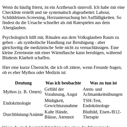
Wenn du häufig frierst, ist ​ein Arztbesuch sinnvoll. Ich habe mir eine
Checkliste ⁤erstellt und sie systematisch abgearbeitet: Labour,
Schilddrüsen-Screening, Herzuntersuchung bei Auffälligkeiten. ‍So
findest du​ die Ursache ‌schneller als mit Ratespielen aus dem
Aberglauben.
Psychologisch hilft mir, Ritualen aus dem Volksglauben‍ Raum zu
geben⁢ – als symbolische Handlung zur Beruhigung ‌- aber
⁢gleichzeitig ⁤die medizinische Seite nicht‍ zu⁣ vernachlässigen. Eine
kleine Zeremonie mit einer Wärmflasche⁣ kann beruhigen, während
Bluttests Klarheit ⁣schaffen.
Hier eine kurze‌ Übersicht,‌ die‌ ich⁤ oft ⁣zitiere, ‍wenn ⁣Freunde‌ fragen,
ob es eher Mythos oder ‌Medizin‍ ist:
Deutung
Was ich beobachte
Was zu⁤ tun ist
Gefühl der
Atem- und
Mythos (z.⁣ B. Omen)
‌Vorahnung, ⁤Angst
Achtsamkeitsübungen
Müdigkeit,
TSH-Test,
Endokrinologie
Gewichtszunahme
Endokrinologe
Kalte Hände,
Blutbild,⁤ Eisen-/B12-
Durchblutung/Anämie
Blässe, Atemnot
Therapie