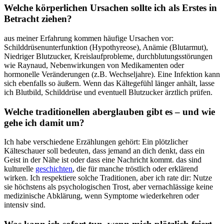
Welche körperlichen⁣ Ursachen sollte ich ‌als‍ Erstes in
Betracht ziehen?
aus meiner Erfahrung kommen häufige Ursachen vor:
Schilddrüsenunterfunktion (Hypothyreose), Anämie (Blutarmut),
Niedriger Blutzucker, Kreislaufprobleme, durchblutungsstörungen⁤
wie Raynaud, Nebenwirkungen von ⁢Medikamenten oder
hormonelle Veränderungen (z.B. Wechseljahre). ‌Eine Infektion kann⁣
sich ebenfalls ‍so äußern. Wenn das‌ Kältegefühl länger anhält, lasse
ich Blutbild, Schilddrüse und​ eventuell‍ Blutzucker ärztlich ⁤prüfen.
Welche ​traditionellen aberglauben gibt es‍ – ‍und‌ wie
gehe ich damit um?
Ich ​habe verschiedene Erzählungen ⁣gehört: ⁤Ein plötzlicher
Kälteschauer ⁢soll ⁤bedeuten, dass jemand an dich ‌denkt, dass ein
Geist​ in der Nähe ist oder dass eine Nachricht kommt. das‌ sind
kulturelle
geschichten
, die für manche tröstlich oder⁣ erklärend⁤
wirken. Ich respektiere solche Traditionen, aber ich rate dir: Nutze
sie höchstens als ‍psychologischen ⁣Trost, aber vernachlässige keine
‌medizinische Abklärung, wenn⁢ Symptome wiederkehren​ oder⁣
intensiv sind.