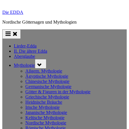
Die EDDA
Nordische Göttersagen und Mythologien
Lieder-Edda
II. Die ältere Edda
Aberglaube
Toggle
Mythologie
sub-
menu
Allgem. Mythologie
Ägyptische Mythologie
Chinesische Mythologie
Germanische Mythologie
Götter & Figuren in der Mythologie
Griechische Mythologie
Heidnische Bräuche
Irische Mythologie
Japanische Mythologie
Keltische Mythologie
Nordische Mythologie
Römische Mythologie