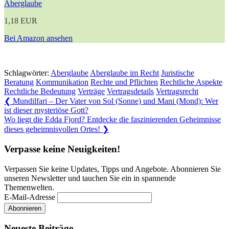
Aberglaube
1,18 EUR
Bei Amazon ansehen
Schlagwörter:
Aberglaube
Aberglaube im Recht
Juristische
Beratung
Kommunikation
Rechte und Pflichten
Rechtliche Aspekte
Rechtliche Bedeutung
Verträge
Vertragsdetails
Vertragsrecht
Beitragsnavigation
Previous
❮
Mundilfari – Der Vater von Sol (Sonne) und Mani (Mond): Wer
Post:
ist dieser mysteriöse Gott?
Next
Wo liegt die Edda Fjord? Entdecke die faszinierenden Geheimnisse
Post:
dieses geheimnisvollen Ortes!
❯
Verpasse keine Neuigkeiten!
Verpassen Sie keine Updates, Tipps und Angebote. Abonnieren Sie
unseren Newsletter und tauchen Sie ein in spannende
Themenwelten.
E-Mail-Adresse
Neueste Beiträge