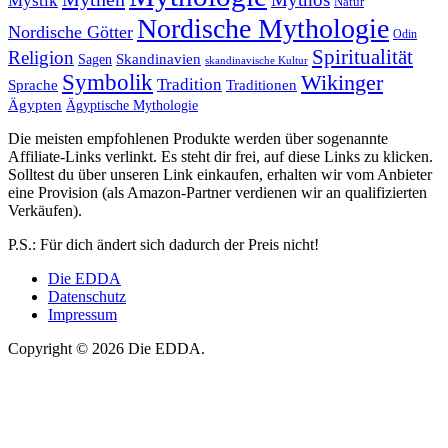
Mystik
Natur
Nordische Mythologie
Nordische Götter
Odin
Spiritualität
Religion
Skandinavien
Sagen
skandinavische Kultur
Symbolik
Wikinger
Tradition
Sprache
Traditionen
Ägypten
Ägyptische Mythologie
Die meisten empfohlenen Produkte werden über sogenannte
Affiliate-Links verlinkt. Es steht dir frei, auf diese Links zu klicken.
Solltest du über unseren Link einkaufen, erhalten wir vom Anbieter
eine Provision (als Amazon-Partner verdienen wir an qualifizierten
Verkäufen).
P.S.: Für dich ändert sich dadurch der Preis nicht!
Die EDDA
Datenschutz
Impressum
Copyright © 2026 Die EDDA.