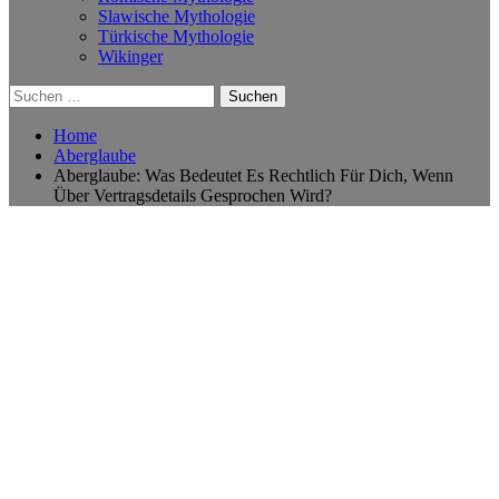
Slawische Mythologie
Türkische Mythologie
Wikinger
Suchen
nach:
Home
Aberglaube
Aberglaube: Was Bedeutet Es Rechtlich Für Dich, Wenn
Über Vertragsdetails Gesprochen Wird?