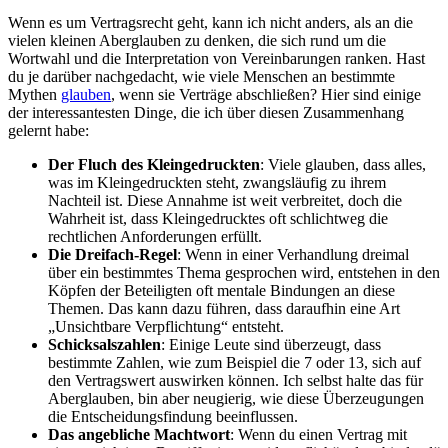
Wenn es um Vertragsrecht geht, kann ich nicht anders, als an die
vielen kleinen Aberglauben zu denken, die sich rund um die
Wortwahl und die Interpretation von Vereinbarungen ranken. Hast
du je darüber nachgedacht, wie viele Menschen an bestimmte
Mythen
glauben
, wenn sie Verträge abschließen? Hier sind einige
der interessantesten Dinge, die ich über diesen Zusammenhang
gelernt habe:
Der Fluch des Kleingedruckten
: Viele glauben, dass alles,
was im Kleingedruckten steht, zwangsläufig zu ihrem
Nachteil ist. Diese Annahme ist weit verbreitet, doch die
Wahrheit ist, dass Kleingedrucktes oft schlichtweg die
rechtlichen Anforderungen erfüllt.
Die Dreifach-Regel
: Wenn in einer Verhandlung dreimal
über ein bestimmtes Thema gesprochen wird, entstehen in den
Köpfen der Beteiligten oft mentale Bindungen an diese
Themen. Das kann dazu führen, dass daraufhin eine Art
„Unsichtbare Verpflichtung“ entsteht.
Schicksalszahlen
: Einige Leute sind überzeugt, dass
bestimmte Zahlen, wie zum Beispiel die 7 oder 13, sich auf
den Vertragswert auswirken können. Ich selbst halte das für
Aberglauben, bin aber neugierig, wie diese Überzeugungen
die Entscheidungsfindung beeinflussen.
Das angebliche Machtwort
: Wenn du einen Vertrag mit