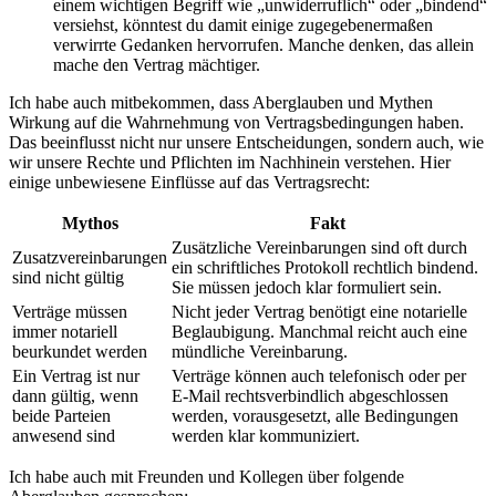
einem wichtigen Begriff wie „unwiderruflich“ oder „bindend“
versiehst, könntest du damit einige zugegebenermaßen
verwirrte Gedanken hervorrufen. Manche denken, das allein
mache den Vertrag mächtiger.
Ich habe auch mitbekommen, dass Aberglauben und Mythen
Wirkung auf die Wahrnehmung von Vertragsbedingungen haben.
Das beeinflusst nicht nur unsere Entscheidungen, sondern auch, wie
wir unsere Rechte und Pflichten im Nachhinein verstehen. Hier
einige unbewiesene Einflüsse auf das Vertragsrecht:
Mythos
Fakt
Zusätzliche Vereinbarungen sind oft durch
Zusatzvereinbarungen
ein schriftliches Protokoll rechtlich bindend.
sind nicht gültig
Sie müssen jedoch klar formuliert sein.
Verträge müssen
Nicht jeder Vertrag benötigt eine notarielle
immer notariell
Beglaubigung. Manchmal reicht auch eine
beurkundet werden
mündliche Vereinbarung.
Ein Vertrag ist nur
Verträge können auch telefonisch oder per
dann gültig, wenn
E-Mail rechtsverbindlich abgeschlossen
beide Parteien
werden, vorausgesetzt, alle Bedingungen
anwesend sind
werden klar kommuniziert.
Ich habe auch mit Freunden und Kollegen über folgende