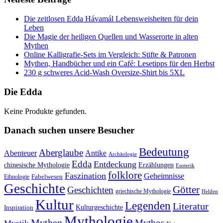
Die zeitlosen Edda Hávamál Lebensweisheiten für dein
Leben
Die Magie der heiligen Quellen und Wasserorte in alten
Mythen
Online Kalligrafie‑Sets im Vergleich: Stifte & Patronen
Mythen, Handbücher und ein Café: Lesetipps für den Herbst
230 g schweres Acid-Wash Oversize-Shirt bis 5XL
Die Edda
Keine Produkte gefunden.
Danach suchen unsere Besucher
Bedeutung
Aberglaube
Abenteuer
Antike
Archäologie
Edda
Entdeckung
chinesische Mythologie
Erzählungen
Esoterik
folklore
Faszination
Geheimnisse
Fabelwesen
Ethnologie
Geschichte
Götter
Geschichten
griechische Mythologie
Helden
Kultur
Legenden
Literatur
Kulturgeschichte
Inspiration
Mythologie
Mythen
Mythos