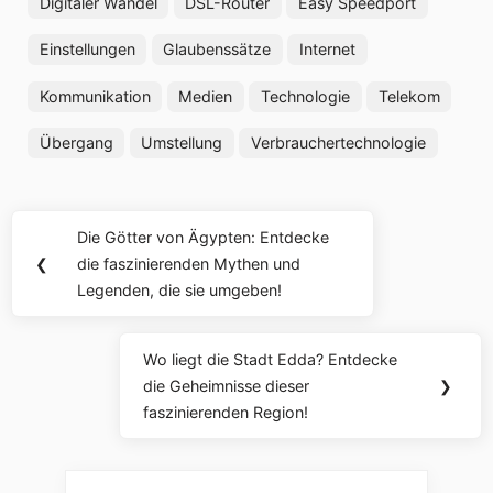
Digitaler Wandel
DSL-Router
Easy Speedport
Einstellungen
Glaubenssätze
Internet
Kommunikation
Medien
Technologie
Telekom
Übergang
Umstellung
Verbrauchertechnologie
Beitragsnavigation
Die Götter von Ägypten: Entdecke
Previous
❮
die faszinierenden Mythen und
Post:
Legenden, die sie umgeben!
Wo liegt die Stadt Edda? Entdecke
Next
die Geheimnisse dieser
❯
Post:
faszinierenden Region!