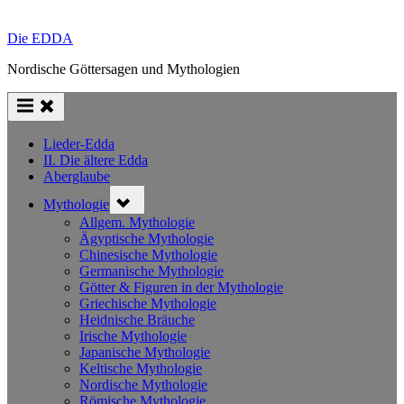
Die EDDA
Nordische Göttersagen und Mythologien
Lieder-Edda
II. Die ältere Edda
Aberglaube
Toggle
Mythologie
sub-
menu
Allgem. Mythologie
Ägyptische Mythologie
Chinesische Mythologie
Germanische Mythologie
Götter & Figuren in der Mythologie
Griechische Mythologie
Heidnische Bräuche
Irische Mythologie
Japanische Mythologie
Keltische Mythologie
Nordische Mythologie
Römische Mythologie