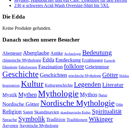
Mythen, Handbücher und ein Café: Lesetipps für den Herbst
230 g schweres Acid-Wash Oversize-Shirt bis 5XL
Die Edda
Keine Produkte gefunden.
Danach suchen unsere Besucher
Bedeutung
Aberglaube
Abenteuer
Antike
Archäologie
Edda
Entdeckung
chinesische Mythologie
Erzählungen
Esoterik
folklore
Faszination
Geheimnisse
Fabelwesen
Ethnologie
Geschichte
Götter
Geschichten
griechische Mythologie
Helden
Kultur
Legenden
Literatur
Kulturgeschichte
Inspiration
Mythologie
Mythen
Mythos
Mystik
Natur
Nordische Mythologie
Nordische Götter
Odin
Spiritualität
Religion
Skandinavien
Sagen
skandinavische Kultur
Symbolik
Wikinger
Tradition
Sprache
Traditionen
Ägypten
Ägyptische Mythologie