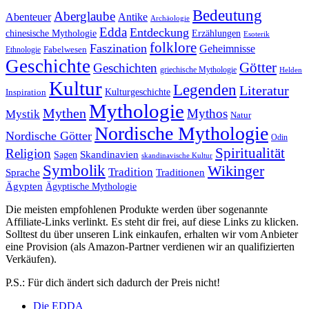
Bedeutung
Aberglaube
Abenteuer
Antike
Archäologie
Edda
Entdeckung
chinesische Mythologie
Erzählungen
Esoterik
folklore
Faszination
Geheimnisse
Fabelwesen
Ethnologie
Geschichte
Götter
Geschichten
griechische Mythologie
Helden
Kultur
Legenden
Literatur
Kulturgeschichte
Inspiration
Mythologie
Mythen
Mythos
Mystik
Natur
Nordische Mythologie
Nordische Götter
Odin
Spiritualität
Religion
Skandinavien
Sagen
skandinavische Kultur
Symbolik
Wikinger
Tradition
Sprache
Traditionen
Ägypten
Ägyptische Mythologie
Die meisten empfohlenen Produkte werden über sogenannte
Affiliate-Links verlinkt. Es steht dir frei, auf diese Links zu klicken.
Solltest du über unseren Link einkaufen, erhalten wir vom Anbieter
eine Provision (als Amazon-Partner verdienen wir an qualifizierten
Verkäufen).
P.S.: Für dich ändert sich dadurch der Preis nicht!
Die EDDA