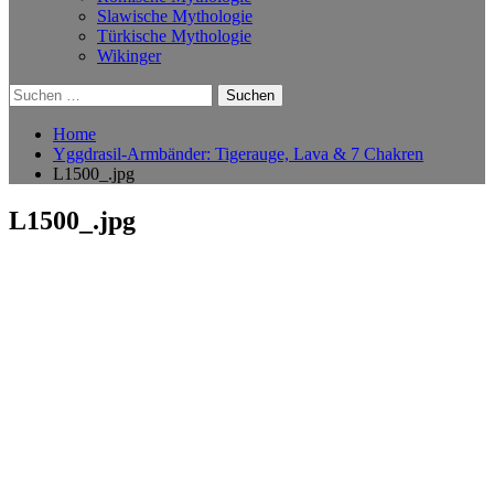
Slawische Mythologie
Türkische Mythologie
Wikinger
Suchen
nach:
Home
Yggdrasil-Armbänder: Tigerauge, Lava & 7 Chakren
L1500_.jpg
L1500_.jpg