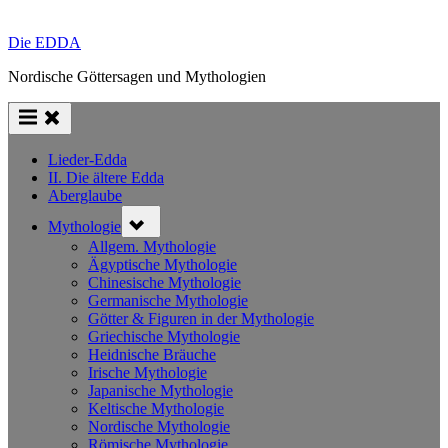
Die EDDA
Nordische Göttersagen und Mythologien
Lieder-Edda
II. Die ältere Edda
Aberglaube
Toggle
Mythologie
sub-
menu
Allgem. Mythologie
Ägyptische Mythologie
Chinesische Mythologie
Germanische Mythologie
Götter & Figuren in der Mythologie
Griechische Mythologie
Heidnische Bräuche
Irische Mythologie
Japanische Mythologie
Keltische Mythologie
Nordische Mythologie
Römische Mythologie