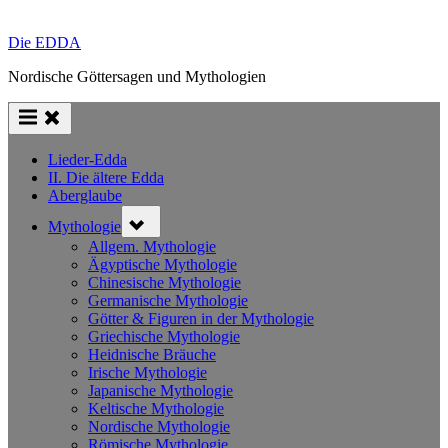
Die EDDA
Nordische Göttersagen und Mythologien
Lieder-Edda
II. Die ältere Edda
Aberglaube
Toggle
Mythologie
sub-
menu
Allgem. Mythologie
Ägyptische Mythologie
Chinesische Mythologie
Germanische Mythologie
Götter & Figuren in der Mythologie
Griechische Mythologie
Heidnische Bräuche
Irische Mythologie
Japanische Mythologie
Keltische Mythologie
Nordische Mythologie
Römische Mythologie