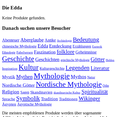
Die Edda
Keine Produkte gefunden.
Danach suchen unsere Besucher
Bedeutung
Aberglaube
Abenteuer
Antike
Archäologie
Edda
Entdeckung
chinesische Mythologie
Erzählungen
Esoterik
folklore
Faszination
Geheimnisse
Fabelwesen
Ethnologie
Geschichte
Götter
Geschichten
griechische Mythologie
Helden
Kultur
Legenden
Literatur
Kulturgeschichte
Inspiration
Mythologie
Mythen
Mythos
Mystik
Natur
Nordische Mythologie
Nordische Götter
Odin
Spiritualität
Religion
Skandinavien
Sagen
skandinavische Kultur
Symbolik
Wikinger
Tradition
Sprache
Traditionen
Ägypten
Ägyptische Mythologie
Die meisten empfohlenen Produkte werden über sogenannte