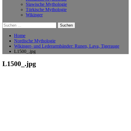
Slawische Mythologie
Türkische Mythologie
Wikinger
Suchen
nach:
Home
Nordische Mythologie
Wikinger- und Lederarmbänder: Runen, Lava, Tigerauge
L1500_.jpg
L1500_.jpg