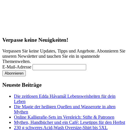
Verpasse keine Neuigkeiten!
Verpassen Sie keine Updates, Tipps und Angebote. Abonnieren Sie
unseren Newsletter und tauchen Sie ein in spannende
Themenwelten.
E-Mail-Adresse
Neueste Beiträge
Die zeitlosen Edda Hávamál Lebensweisheiten für dein
Leben
Die Magie der heiligen Quellen und Wasserorte in alten
Mythen
Online Kalligrafie‑Sets im Vergleich: Stifte & Patronen
Mythen, Handbücher und ein Café: Lesetipps für den Herbst
230 g schweres Acid-Wash Oversize-Shirt bis 5XL