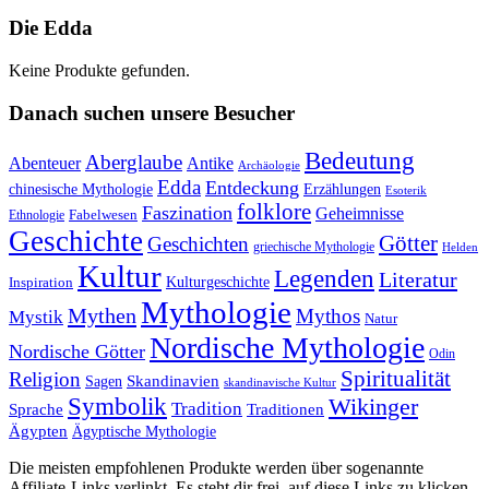
Die Edda
Keine Produkte gefunden.
Danach suchen unsere Besucher
Bedeutung
Aberglaube
Abenteuer
Antike
Archäologie
Edda
Entdeckung
chinesische Mythologie
Erzählungen
Esoterik
folklore
Faszination
Geheimnisse
Fabelwesen
Ethnologie
Geschichte
Götter
Geschichten
griechische Mythologie
Helden
Kultur
Legenden
Literatur
Kulturgeschichte
Inspiration
Mythologie
Mythen
Mythos
Mystik
Natur
Nordische Mythologie
Nordische Götter
Odin
Spiritualität
Religion
Skandinavien
Sagen
skandinavische Kultur
Symbolik
Wikinger
Tradition
Sprache
Traditionen
Ägypten
Ägyptische Mythologie
Die meisten empfohlenen Produkte werden über sogenannte
Affiliate-Links verlinkt. Es steht dir frei, auf diese Links zu klicken.