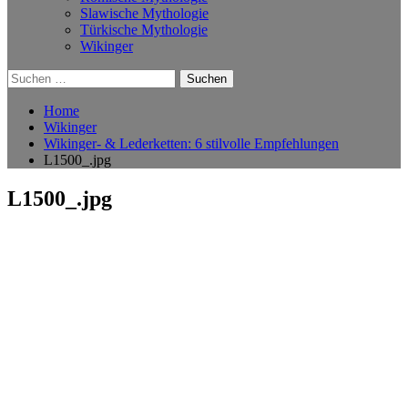
Slawische Mythologie
Türkische Mythologie
Wikinger
Suchen
nach:
Home
Wikinger
Wikinger- & Lederketten: 6 stilvolle Empfehlungen
L1500_.jpg
L1500_.jpg