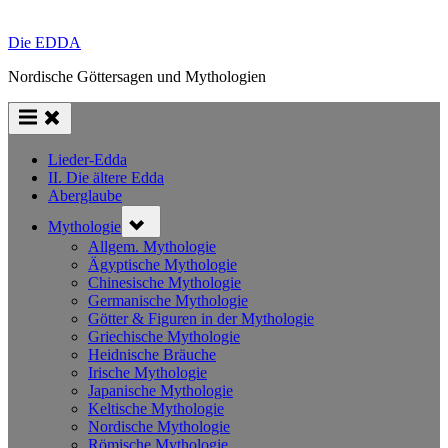
Die EDDA
Nordische Göttersagen und Mythologien
Lieder-Edda
II. Die ältere Edda
Aberglaube
Toggle
Mythologie
sub-
menu
Allgem. Mythologie
Ägyptische Mythologie
Chinesische Mythologie
Germanische Mythologie
Götter & Figuren in der Mythologie
Griechische Mythologie
Heidnische Bräuche
Irische Mythologie
Japanische Mythologie
Keltische Mythologie
Nordische Mythologie
Römische Mythologie