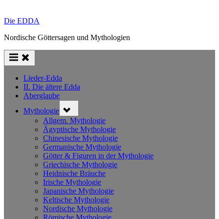
Die EDDA
Nordische Göttersagen und Mythologien
Lieder-Edda
II. Die ältere Edda
Aberglaube
Toggle
Mythologie
sub-
menu
Allgem. Mythologie
Ägyptische Mythologie
Chinesische Mythologie
Germanische Mythologie
Götter & Figuren in der Mythologie
Griechische Mythologie
Heidnische Bräuche
Irische Mythologie
Japanische Mythologie
Keltische Mythologie
Nordische Mythologie
Römische Mythologie