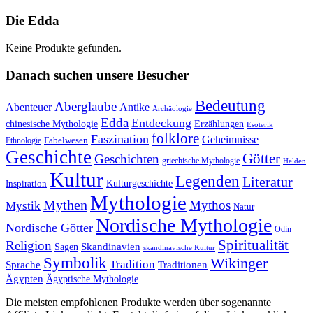
Die Edda
Keine Produkte gefunden.
Danach suchen unsere Besucher
Bedeutung
Aberglaube
Abenteuer
Antike
Archäologie
Edda
Entdeckung
chinesische Mythologie
Erzählungen
Esoterik
folklore
Faszination
Geheimnisse
Fabelwesen
Ethnologie
Geschichte
Götter
Geschichten
griechische Mythologie
Helden
Kultur
Legenden
Literatur
Kulturgeschichte
Inspiration
Mythologie
Mythen
Mythos
Mystik
Natur
Nordische Mythologie
Nordische Götter
Odin
Spiritualität
Religion
Skandinavien
Sagen
skandinavische Kultur
Symbolik
Wikinger
Tradition
Sprache
Traditionen
Ägypten
Ägyptische Mythologie
Die meisten empfohlenen Produkte werden über sogenannte