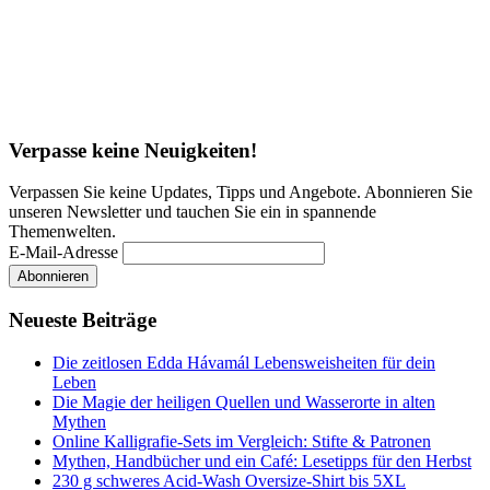
Verpasse keine Neuigkeiten!
Verpassen Sie keine Updates, Tipps und Angebote. Abonnieren Sie
unseren Newsletter und tauchen Sie ein in spannende
Themenwelten.
E-Mail-Adresse
Neueste Beiträge
Die zeitlosen Edda Hávamál Lebensweisheiten für dein
Leben
Die Magie der heiligen Quellen und Wasserorte in alten
Mythen
Online Kalligrafie‑Sets im Vergleich: Stifte & Patronen
Mythen, Handbücher und ein Café: Lesetipps für den Herbst
230 g schweres Acid-Wash Oversize-Shirt bis 5XL