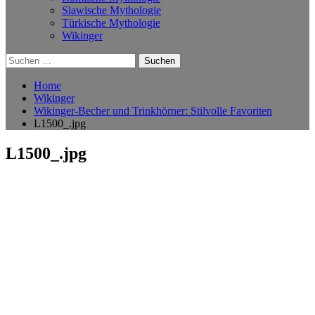
Slawische Mythologie
Türkische Mythologie
Wikinger
Suchen
nach:
Home
Wikinger
Wikinger-Becher und Trinkhörner: Stilvolle Favoriten
L1500_.jpg
L1500_.jpg