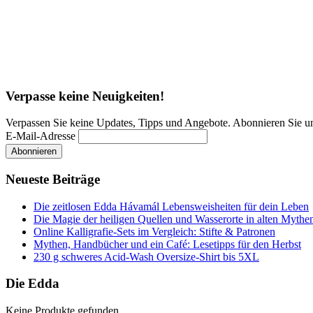
Verpasse keine Neuigkeiten!
Verpassen Sie keine Updates, Tipps und Angebote. Abonnieren Sie u
E-Mail-Adresse
Neueste Beiträge
Die zeitlosen Edda Hávamál Lebensweisheiten für dein Leben
Die Magie der heiligen Quellen und Wasserorte in alten Mythe
Online Kalligrafie‑Sets im Vergleich: Stifte & Patronen
Mythen, Handbücher und ein Café: Lesetipps für den Herbst
230 g schweres Acid-Wash Oversize-Shirt bis 5XL
Die Edda
Keine Produkte gefunden.