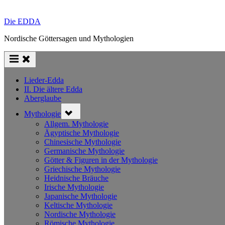
Die EDDA
Nordische Göttersagen und Mythologien
Lieder-Edda
II. Die ältere Edda
Aberglaube
Toggle
Mythologie
sub-
menu
Allgem. Mythologie
Ägyptische Mythologie
Chinesische Mythologie
Germanische Mythologie
Götter & Figuren in der Mythologie
Griechische Mythologie
Heidnische Bräuche
Irische Mythologie
Japanische Mythologie
Keltische Mythologie
Nordische Mythologie
Römische Mythologie