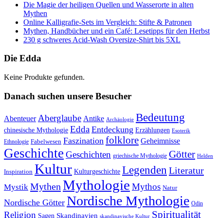
Die Magie der heiligen Quellen und Wasserorte in alten
Mythen
Online Kalligrafie‑Sets im Vergleich: Stifte & Patronen
Mythen, Handbücher und ein Café: Lesetipps für den Herbst
230 g schweres Acid-Wash Oversize-Shirt bis 5XL
Die Edda
Keine Produkte gefunden.
Danach suchen unsere Besucher
Bedeutung
Aberglaube
Abenteuer
Antike
Archäologie
Edda
Entdeckung
chinesische Mythologie
Erzählungen
Esoterik
folklore
Faszination
Geheimnisse
Fabelwesen
Ethnologie
Geschichte
Götter
Geschichten
griechische Mythologie
Helden
Kultur
Legenden
Literatur
Kulturgeschichte
Inspiration
Mythologie
Mythen
Mythos
Mystik
Natur
Nordische Mythologie
Nordische Götter
Odin
Spiritualität
Religion
Skandinavien
Sagen
skandinavische Kultur