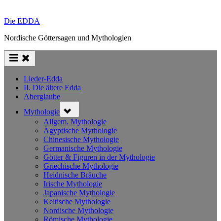
Die EDDA
Nordische Göttersagen und Mythologien
Lieder-Edda
II. Die ältere Edda
Aberglaube
Toggle
Mythologie
sub-
menu
Allgem. Mythologie
Ägyptische Mythologie
Chinesische Mythologie
Germanische Mythologie
Götter & Figuren in der Mythologie
Griechische Mythologie
Heidnische Bräuche
Irische Mythologie
Japanische Mythologie
Keltische Mythologie
Nordische Mythologie
Römische Mythologie