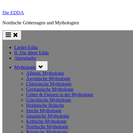
Die EDDA
Nordische Göttersagen und Mythologien
Lieder-Edda
II. Die ältere Edda
Aberglaube
Toggle
Mythologie
sub-
menu
Allgem. Mythologie
Ägyptische Mythologie
Chinesische Mythologie
Germanische Mythologie
Götter & Figuren in der Mythologie
Griechische Mythologie
Heidnische Bräuche
Irische Mythologie
Japanische Mythologie
Keltische Mythologie
Nordische Mythologie
Römische Mythologie