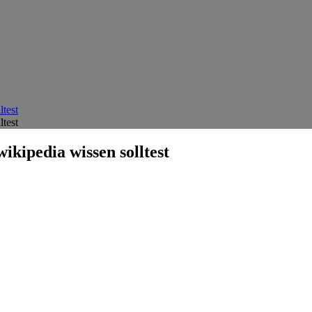
test
test
ikipedia wissen solltest