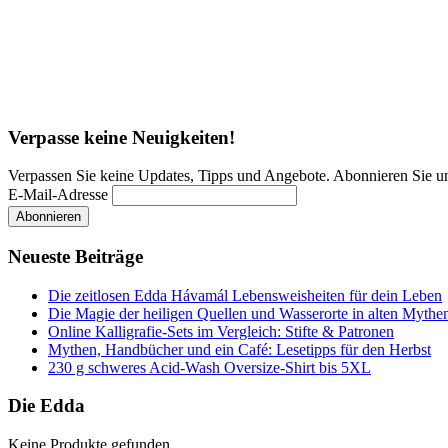
Verpasse keine Neuigkeiten!
Verpassen Sie keine Updates, Tipps und Angebote. Abonnieren Sie u
E-Mail-Adresse
Neueste Beiträge
Die zeitlosen Edda Hávamál Lebensweisheiten für dein Leben
Die Magie der heiligen Quellen und Wasserorte in alten Mythe
Online Kalligrafie‑Sets im Vergleich: Stifte & Patronen
Mythen, Handbücher und ein Café: Lesetipps für den Herbst
230 g schweres Acid-Wash Oversize-Shirt bis 5XL
Die Edda
Keine Produkte gefunden.