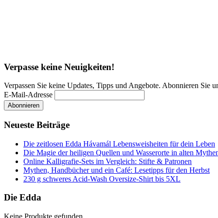
Verpasse keine Neuigkeiten!
Verpassen Sie keine Updates, Tipps und Angebote. Abonnieren Sie u
E-Mail-Adresse
Neueste Beiträge
Die zeitlosen Edda Hávamál Lebensweisheiten für dein Leben
Die Magie der heiligen Quellen und Wasserorte in alten Mythe
Online Kalligrafie‑Sets im Vergleich: Stifte & Patronen
Mythen, Handbücher und ein Café: Lesetipps für den Herbst
230 g schweres Acid-Wash Oversize-Shirt bis 5XL
Die Edda
Keine Produkte gefunden.