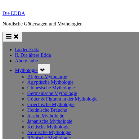
Die EDDA
Nordische Göttersagen und Mythologien
Lieder-Edda
II. Die ältere Edda
Aberglaube
Toggle
Mythologie
sub-
menu
Allgem. Mythologie
Ägyptische Mythologie
Chinesische Mythologie
Germanische Mythologie
Götter & Figuren in der Mythologie
Griechische Mythologie
Heidnische Bräuche
Irische Mythologie
Japanische Mythologie
Keltische Mythologie
Nordische Mythologie
Römische Mythologie