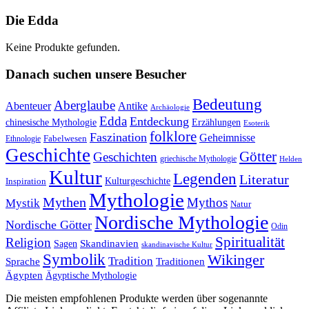
Die Edda
Keine Produkte gefunden.
Danach suchen unsere Besucher
Bedeutung
Aberglaube
Abenteuer
Antike
Archäologie
Edda
Entdeckung
chinesische Mythologie
Erzählungen
Esoterik
folklore
Faszination
Geheimnisse
Fabelwesen
Ethnologie
Geschichte
Götter
Geschichten
griechische Mythologie
Helden
Kultur
Legenden
Literatur
Kulturgeschichte
Inspiration
Mythologie
Mythen
Mythos
Mystik
Natur
Nordische Mythologie
Nordische Götter
Odin
Spiritualität
Religion
Skandinavien
Sagen
skandinavische Kultur
Symbolik
Wikinger
Tradition
Sprache
Traditionen
Ägypten
Ägyptische Mythologie
Die meisten empfohlenen Produkte werden über sogenannte