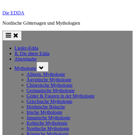
Die EDDA
Nordische Göttersagen und Mythologien
Lieder-Edda
II. Die ältere Edda
Aberglaube
Toggle
Mythologie
sub-
menu
Allgem. Mythologie
Ägyptische Mythologie
Chinesische Mythologie
Germanische Mythologie
Götter & Figuren in der Mythologie
Griechische Mythologie
Heidnische Bräuche
Irische Mythologie
Japanische Mythologie
Keltische Mythologie
Nordische Mythologie
Römische Mythologie