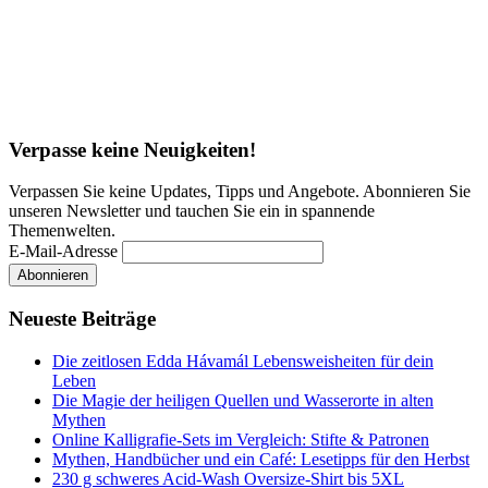
Verpasse keine Neuigkeiten!
Verpassen Sie keine Updates, Tipps und Angebote. Abonnieren Sie
unseren Newsletter und tauchen Sie ein in spannende
Themenwelten.
E-Mail-Adresse
Neueste Beiträge
Die zeitlosen Edda Hávamál Lebensweisheiten für dein
Leben
Die Magie der heiligen Quellen und Wasserorte in alten
Mythen
Online Kalligrafie‑Sets im Vergleich: Stifte & Patronen
Mythen, Handbücher und ein Café: Lesetipps für den Herbst
230 g schweres Acid-Wash Oversize-Shirt bis 5XL