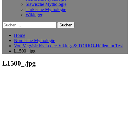
Slawische Mythologie
Türkische Mythologie
Wikinger
Suchen
nach:
Home
Nordische Mythologie
Von Vegvísir bis Leder: Viking- & TORRO-Hüllen im Test
L1500_.jpg
L1500_.jpg