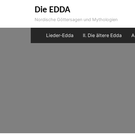
Skip
Die EDDA
to
Nordische Göttersagen und Mythologien
content
Lieder-Edda
II. Die ältere Edda
A