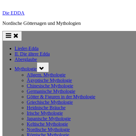
Die EDDA
Nordische Göttersagen und Mythologien
Lieder-Edda
II. Die ältere Edda
Aberglaube
Toggle
Mythologie
sub-
menu
Allgem. Mythologie
Ägyptische Mythologie
Chinesische Mythologie
Germanische Mythologie
Götter & Figuren in der Mythologie
Griechische Mythologie
Heidnische Bräuche
Irische Mythologie
Japanische Mythologie
Keltische Mythologie
Nordische Mythologie
Römische Mythologie