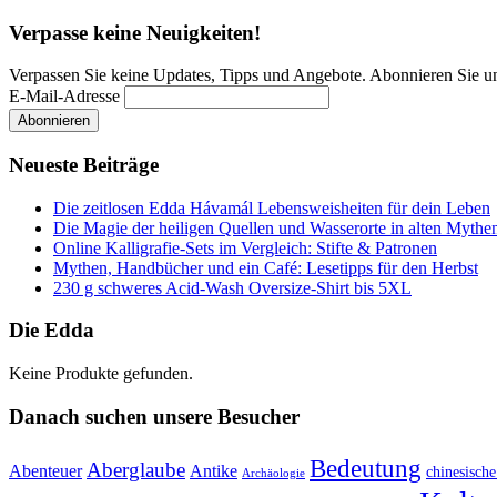
Verpasse keine Neuigkeiten!
Verpassen Sie keine Updates, Tipps und Angebote. Abonnieren Sie u
E-Mail-Adresse
Neueste Beiträge
Die zeitlosen Edda Hávamál Lebensweisheiten für dein Leben
Die Magie der heiligen Quellen und Wasserorte in alten Mythe
Online Kalligrafie‑Sets im Vergleich: Stifte & Patronen
Mythen, Handbücher und ein Café: Lesetipps für den Herbst
230 g schweres Acid-Wash Oversize-Shirt bis 5XL
Die Edda
Keine Produkte gefunden.
Danach suchen unsere Besucher
Bedeutung
Aberglaube
Abenteuer
Antike
chinesisch
Archäologie