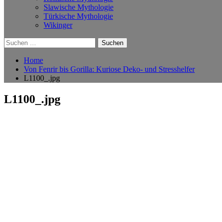
Slawische Mythologie
Türkische Mythologie
Wikinger
Suchen
nach:
Home
Von Fenrir bis Gorilla: Kuriose Deko- und Stresshelfer
L1100_.jpg
L1100_.jpg