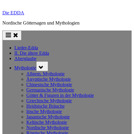
Die EDDA
Nordische Göttersagen und Mythologien
Lieder-Edda
II. Die ältere Edda
Aberglaube
Toggle
Mythologie
sub-
menu
Allgem. Mythologie
Ägyptische Mythologie
Chinesische Mythologie
Germanische Mythologie
Götter & Figuren in der Mythologie
Griechische Mythologie
Heidnische Bräuche
Irische Mythologie
Japanische Mythologie
Keltische Mythologie
Nordische Mythologie
Römische Mythologie