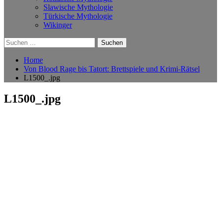
Slawische Mythologie
Türkische Mythologie
Wikinger
Suchen
nach:
Home
Von Blood Rage bis Tatort: Brettspiele und Krimi-Rätsel
L1500_.jpg
L1500_.jpg