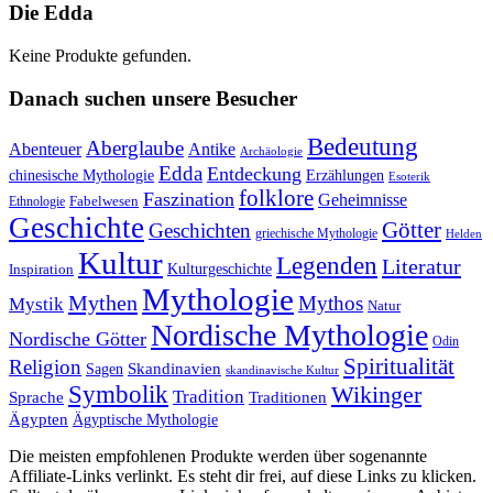
Die Edda
Keine Produkte gefunden.
Danach suchen unsere Besucher
Bedeutung
Aberglaube
Abenteuer
Antike
Archäologie
Edda
Entdeckung
chinesische Mythologie
Erzählungen
Esoterik
folklore
Faszination
Geheimnisse
Fabelwesen
Ethnologie
Geschichte
Götter
Geschichten
griechische Mythologie
Helden
Kultur
Legenden
Literatur
Kulturgeschichte
Inspiration
Mythologie
Mythen
Mythos
Mystik
Natur
Nordische Mythologie
Nordische Götter
Odin
Spiritualität
Religion
Skandinavien
Sagen
skandinavische Kultur
Symbolik
Wikinger
Tradition
Sprache
Traditionen
Ägypten
Ägyptische Mythologie
Die meisten empfohlenen Produkte werden über sogenannte
Affiliate-Links verlinkt. Es steht dir frei, auf diese Links zu klicken.