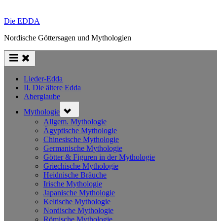
Die EDDA
Nordische Göttersagen und Mythologien
Lieder-Edda
II. Die ältere Edda
Aberglaube
Toggle
Mythologie
sub-
menu
Allgem. Mythologie
Ägyptische Mythologie
Chinesische Mythologie
Germanische Mythologie
Götter & Figuren in der Mythologie
Griechische Mythologie
Heidnische Bräuche
Irische Mythologie
Japanische Mythologie
Keltische Mythologie
Nordische Mythologie
Römische Mythologie