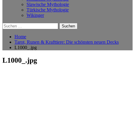
Slawische Mythologie
Türkische Mythologie
Wikinger
Suchen
nach:
Home
Tarot, Runen & Krafttiere: Die schönsten neuen Decks
L1000_.jpg
L1000_.jpg