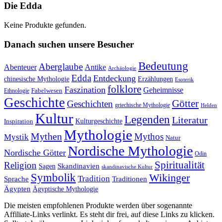
Die Edda
Keine Produkte gefunden.
Danach suchen unsere Besucher
Bedeutung
Aberglaube
Abenteuer
Antike
Archäologie
Edda
Entdeckung
chinesische Mythologie
Erzählungen
Esoterik
folklore
Faszination
Geheimnisse
Fabelwesen
Ethnologie
Geschichte
Götter
Geschichten
griechische Mythologie
Helden
Kultur
Legenden
Literatur
Kulturgeschichte
Inspiration
Mythologie
Mythen
Mythos
Mystik
Natur
Nordische Mythologie
Nordische Götter
Odin
Spiritualität
Religion
Skandinavien
Sagen
skandinavische Kultur
Symbolik
Wikinger
Tradition
Sprache
Traditionen
Ägypten
Ägyptische Mythologie
Die meisten empfohlenen Produkte werden über sogenannte
Affiliate-Links verlinkt. Es steht dir frei, auf diese Links zu klicken.