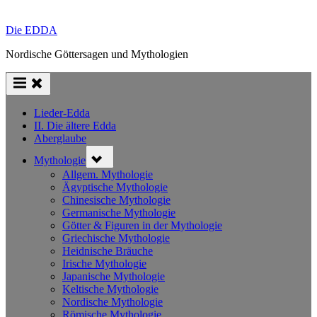
Die EDDA
Nordische Göttersagen und Mythologien
Lieder-Edda
II. Die ältere Edda
Aberglaube
Toggle
Mythologie
sub-
menu
Allgem. Mythologie
Ägyptische Mythologie
Chinesische Mythologie
Germanische Mythologie
Götter & Figuren in der Mythologie
Griechische Mythologie
Heidnische Bräuche
Irische Mythologie
Japanische Mythologie
Keltische Mythologie
Nordische Mythologie
Römische Mythologie