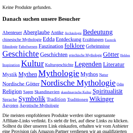
Keine Produkte gefunden.
Danach suchen unsere Besucher
Bedeutung
Aberglaube
Abenteuer
Antike
Archäologie
Edda
Entdeckung
chinesische Mythologie
Erzählungen
Esoterik
folklore
Faszination
Geheimnisse
Fabelwesen
Ethnologie
Geschichte
Götter
Geschichten
griechische Mythologie
Helden
Kultur
Legenden
Literatur
Kulturgeschichte
Inspiration
Mythologie
Mythen
Mythos
Mystik
Natur
Nordische Mythologie
Nordische Götter
Odin
Spiritualität
Religion
Skandinavien
Sagen
skandinavische Kultur
Symbolik
Wikinger
Tradition
Sprache
Traditionen
Ägypten
Ägyptische Mythologie
Die meisten empfohlenen Produkte werden über sogenannte
Affiliate-Links verlinkt. Es steht dir frei, auf diese Links zu klicken.
Solltest du über unseren Link einkaufen, erhalten wir vom Anbieter
eine Provision (als Amazon-Partner verdienen wir an qualifizierten