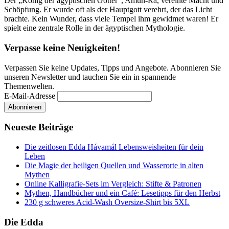
Der „König der ägyptischen Götter“, Amun-Ra, vereinte Macht und
Schöpfung. Er wurde oft als der Hauptgott verehrt, der das Licht
brachte. Kein Wunder, dass viele Tempel ihm gewidmet waren! Er
spielt eine zentrale Rolle in der ägyptischen Mythologie.
Verpasse keine Neuigkeiten!
Verpassen Sie keine Updates, Tipps und Angebote. Abonnieren Sie
unseren Newsletter und tauchen Sie ein in spannende
Themenwelten.
E-Mail-Adresse
Neueste Beiträge
Die zeitlosen Edda Hávamál Lebensweisheiten für dein
Leben
Die Magie der heiligen Quellen und Wasserorte in alten
Mythen
Online Kalligrafie‑Sets im Vergleich: Stifte & Patronen
Mythen, Handbücher und ein Café: Lesetipps für den Herbst
230 g schweres Acid-Wash Oversize-Shirt bis 5XL
Die Edda