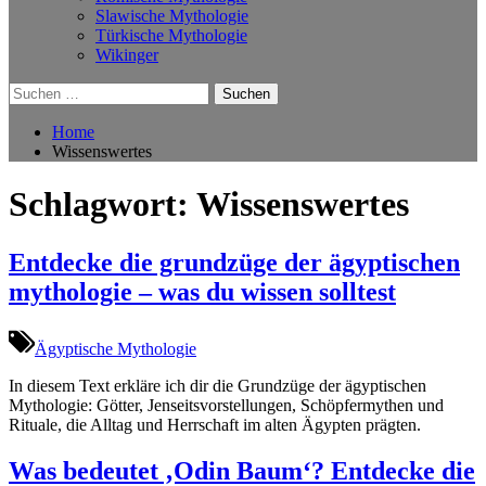
Slawische Mythologie
Türkische Mythologie
Wikinger
Suchen
nach:
Home
Wissenswertes
Schlagwort:
Wissenswertes
Entdecke die grundzüge der ägyptischen
mythologie – was du wissen solltest
Ägyptische Mythologie
In diesem Text erkläre ich dir die Grundzüge der ägyptischen
Mythologie: Götter, Jenseitsvorstellungen, Schöpfermythen und
Rituale, die Alltag und Herrschaft im alten Ägypten prägten.
Was bedeutet ‚Odin Baum‘? Entdecke die