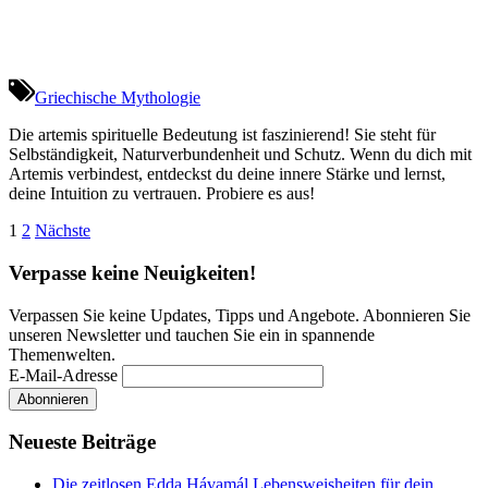
Griechische Mythologie
Die artemis spirituelle Bedeutung ist faszinierend! Sie steht für
Selbständigkeit, Naturverbundenheit und Schutz. Wenn du dich mit
Artemis verbindest, entdeckst du deine innere Stärke und lernst,
deine Intuition zu vertrauen. Probiere es aus!
Seitennummerierung
1
2
Nächste
der
Verpasse keine Neuigkeiten!
Beiträge
Verpassen Sie keine Updates, Tipps und Angebote. Abonnieren Sie
unseren Newsletter und tauchen Sie ein in spannende
Themenwelten.
E-Mail-Adresse
Neueste Beiträge
Die zeitlosen Edda Hávamál Lebensweisheiten für dein