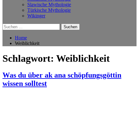
Slawische Mythologie
Türkische Mythologie
Wikinger
Suchen
nach:
Home
Weiblichkeit
Schlagwort:
Weiblichkeit
Was du über ak ana schöpfungsgöttin
wissen solltest