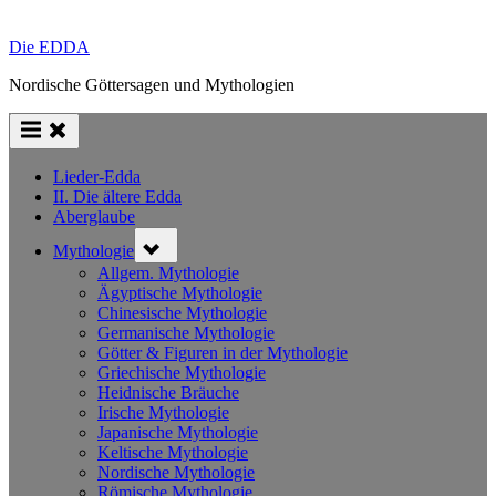
Die EDDA
Nordische Göttersagen und Mythologien
Lieder-Edda
II. Die ältere Edda
Aberglaube
Toggle
Mythologie
sub-
menu
Allgem. Mythologie
Ägyptische Mythologie
Chinesische Mythologie
Germanische Mythologie
Götter & Figuren in der Mythologie
Griechische Mythologie
Heidnische Bräuche
Irische Mythologie
Japanische Mythologie
Keltische Mythologie
Nordische Mythologie
Römische Mythologie