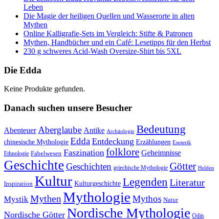
Leben
Die Magie der heiligen Quellen und Wasserorte in alten
Mythen
Online Kalligrafie‑Sets im Vergleich: Stifte & Patronen
Mythen, Handbücher und ein Café: Lesetipps für den Herbst
230 g schweres Acid-Wash Oversize-Shirt bis 5XL
Die Edda
Keine Produkte gefunden.
Danach suchen unsere Besucher
Bedeutung
Aberglaube
Abenteuer
Antike
Archäologie
Edda
Entdeckung
chinesische Mythologie
Erzählungen
Esoterik
folklore
Faszination
Geheimnisse
Fabelwesen
Ethnologie
Geschichte
Götter
Geschichten
griechische Mythologie
Helden
Kultur
Legenden
Literatur
Kulturgeschichte
Inspiration
Mythologie
Mythen
Mythos
Mystik
Natur
Nordische Mythologie
Nordische Götter
Odin