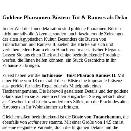
Goldene Pharaonen-Büsten: Tut & Ramses als Deko
In der Welt der Innendekoration sind goldene Pharaonen-Büsten
nicht nur stilvolle Akzente, sondern auch faszinierende Zeitzeugen
der alten Ägyptischen Kultur. Besonders die Büsten von
Tutanchamun und Ramses II. ziehen die Blicke auf sich und
verleihen jedem Raum einen Hauch von majestätischer Eleganz.
Lassen Sie uns einen Blick auf einige beeindruckende Produkte
werfen, die Ihnen helfen könnten, ein Stück Geschichte in Ihr
Zuhause zu bringen.
Zuerst haben wir die
lachineuse – Bust Pharaoh Ramses II
. Mit
einer Höhe von 18 cm strahlt diese Büste eine imposante Präsenz
aus, perfekt für jedes Regal oder als Mittelpunkt eines
Tischarrangements. Die liebevoll gestalteten Details und der goldene
Glanz machen sie zu einem echten Hingucker. Sie eignet sich ideal
als Geschenk und ist ein wunderbares Stück, um die Pracht des alten
Ägyptens in Ihr Wohnzimmer zu bringen.
Gleichermaßen beeindruckend ist die
Büste von Tutanchamun
, die
ebenfalls von
lachineuse
stammt. Mit einer Größe von 14,5 cm ist
sie eine elegantere Variante, doch die filigranen Details und die