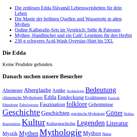
Die zeitlosen Edda Hávamál Lebensweisheiten für dein
Leben
Die Magie der heiligen Quellen und Wasserorte in alten
Mythen
Online Kalligrafie‑Sets im Vergleich: Stifte & Patronen
Mythen, Handbücher und ein Café: Lesetipps für den Herbst
230 g schweres Acid-Wash Oversize-Shirt bis 5XL
Die Edda
Keine Produkte gefunden.
Danach suchen unsere Besucher
Bedeutung
Aberglaube
Abenteuer
Antike
Archäologie
Edda
Entdeckung
chinesische Mythologie
Erzählungen
Esoterik
folklore
Faszination
Geheimnisse
Fabelwesen
Ethnologie
Geschichte
Götter
Geschichten
griechische Mythologie
Helden
Kultur
Legenden
Literatur
Kulturgeschichte
Inspiration
Mythologie
Mythen
Mythos
Mystik
Natur