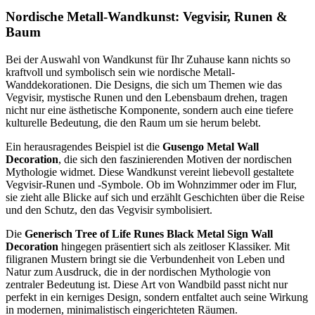
Nordische Metall-Wandkunst: Vegvisir, Runen &
Baum
Bei der Auswahl von Wandkunst für Ihr Zuhause kann nichts so
kraftvoll und symbolisch sein wie nordische Metall-
Wanddekorationen. Die Designs, die sich um Themen wie das
Vegvisir, mystische Runen und den Lebensbaum drehen, tragen
nicht nur eine ästhetische Komponente, sondern auch eine tiefere
kulturelle Bedeutung, die den Raum um sie herum belebt.
Ein herausragendes Beispiel ist die
Gusengo Metal Wall
Decoration
, die sich den faszinierenden Motiven der nordischen
Mythologie widmet. Diese Wandkunst vereint liebevoll gestaltete
Vegvisir-Runen und -Symbole. Ob im Wohnzimmer oder im Flur,
sie zieht alle Blicke auf sich und erzählt Geschichten über die Reise
und den Schutz, den das Vegvisir symbolisiert.
Die
Generisch Tree of Life Runes Black Metal Sign Wall
Decoration
hingegen präsentiert sich als zeitloser Klassiker. Mit
filigranen Mustern bringt sie die Verbundenheit von Leben und
Natur zum Ausdruck, die in der nordischen Mythologie von
zentraler Bedeutung ist. Diese Art von Wandbild passt nicht nur
perfekt in ein kerniges Design, sondern entfaltet auch seine Wirkung
in modernen, minimalistisch eingerichteten Räumen.