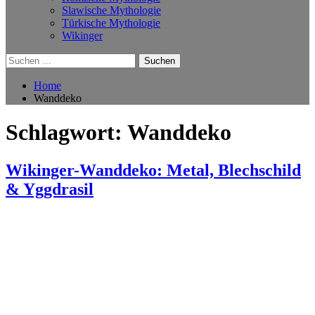
Slawische Mythologie
Türkische Mythologie
Wikinger
Suchen
nach:
Home
Wanddeko
Schlagwort:
Wanddeko
Wikinger-Wanddeko: Metal, Blechschild
& Yggdrasil