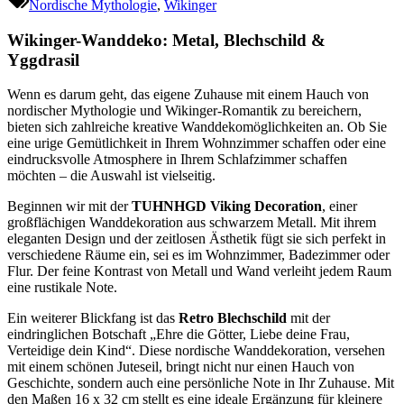
Nordische Mythologie
,
Wikinger
Wikinger-Wanddeko: Metal, Blechschild &
Yggdrasil
Wenn es darum geht, das eigene Zuhause mit einem Hauch von
nordischer Mythologie und Wikinger-Romantik zu bereichern,
bieten sich zahlreiche kreative Wanddekomöglichkeiten an. Ob Sie
eine urige Gemütlichkeit in Ihrem Wohnzimmer schaffen oder eine
eindrucksvolle Atmosphere in Ihrem Schlafzimmer schaffen
möchten – die Auswahl ist vielseitig.
Beginnen wir mit der
TUHNHGD Viking Decoration
, einer
großflächigen Wanddekoration aus schwarzem Metall. Mit ihrem
eleganten Design und der zeitlosen Ästhetik fügt sie sich perfekt in
verschiedene Räume ein, sei es im Wohnzimmer, Badezimmer oder
Flur. Der feine Kontrast von Metall und Wand verleiht jedem Raum
eine rustikale Note.
Ein weiterer Blickfang ist das
Retro Blechschild
mit der
eindringlichen Botschaft „Ehre die Götter, Liebe deine Frau,
Verteidige dein Kind“. Diese nordische Wanddekoration, versehen
mit einem schönen Juteseil, bringt nicht nur einen Hauch von
Geschichte, sondern auch eine persönliche Note in Ihr Zuhause. Mit
den Maßen 16 x 32 cm stellt es eine ideale Ergänzung für kleinere