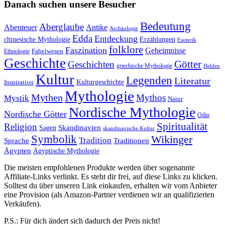
Danach suchen unsere Besucher
Bedeutung
Aberglaube
Abenteuer
Antike
Archäologie
Edda
Entdeckung
chinesische Mythologie
Erzählungen
Esoterik
folklore
Faszination
Geheimnisse
Fabelwesen
Ethnologie
Geschichte
Götter
Geschichten
griechische Mythologie
Helden
Kultur
Legenden
Literatur
Kulturgeschichte
Inspiration
Mythologie
Mythen
Mythos
Mystik
Natur
Nordische Mythologie
Nordische Götter
Odin
Spiritualität
Religion
Skandinavien
Sagen
skandinavische Kultur
Symbolik
Wikinger
Tradition
Sprache
Traditionen
Ägypten
Ägyptische Mythologie
Die meisten empfohlenen Produkte werden über sogenannte
Affiliate-Links verlinkt. Es steht dir frei, auf diese Links zu klicken.
Solltest du über unseren Link einkaufen, erhalten wir vom Anbieter
eine Provision (als Amazon-Partner verdienen wir an qualifizierten
Verkäufen).
P.S.: Für dich ändert sich dadurch der Preis nicht!