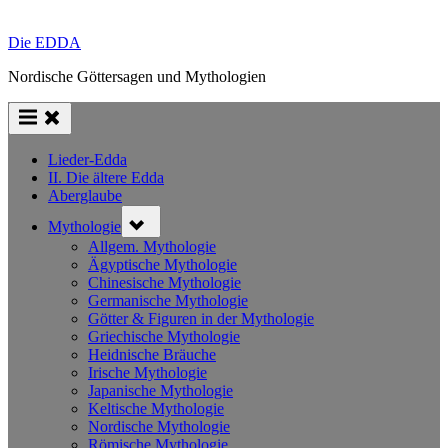
Die EDDA
Nordische Göttersagen und Mythologien
Lieder-Edda
II. Die ältere Edda
Aberglaube
Toggle
Mythologie
sub-
menu
Allgem. Mythologie
Ägyptische Mythologie
Chinesische Mythologie
Germanische Mythologie
Götter & Figuren in der Mythologie
Griechische Mythologie
Heidnische Bräuche
Irische Mythologie
Japanische Mythologie
Keltische Mythologie
Nordische Mythologie
Römische Mythologie