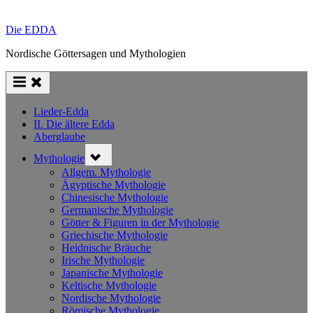
Die EDDA
Nordische Göttersagen und Mythologien
Lieder-Edda
II. Die ältere Edda
Aberglaube
Toggle
Mythologie
sub-
menu
Allgem. Mythologie
Ägyptische Mythologie
Chinesische Mythologie
Germanische Mythologie
Götter & Figuren in der Mythologie
Griechische Mythologie
Heidnische Bräuche
Irische Mythologie
Japanische Mythologie
Keltische Mythologie
Nordische Mythologie
Römische Mythologie