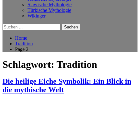
Slawische Mythologie
Türkische Mythologie
Wikinger
Suchen
nach:
Home
Tradition
Page 2
Schlagwort:
Tradition
Die heilige Eiche Symbolik: Ein Blick in
die mythische Welt