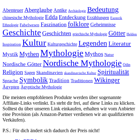
Bedeutung
Aberglaube
Abenteuer
Antike
Archäologie
Edda
Entdeckung
chinesische Mythologie
Erzählungen
Esoterik
folklore
Faszination
Geheimnisse
Fabelwesen
Ethnologie
Geschichte
Götter
Geschichten
griechische Mythologie
Helden
Kultur
Legenden
Literatur
Kulturgeschichte
Inspiration
Mythologie
Mythen
Mythos
Mystik
Natur
Nordische Mythologie
Nordische Götter
Odin
Spiritualität
Religion
Skandinavien
Sagen
skandinavische Kultur
Symbolik
Wikinger
Tradition
Sprache
Traditionen
Ägypten
Ägyptische Mythologie
Die meisten empfohlenen Produkte werden über sogenannte
Affiliate-Links verlinkt. Es steht dir frei, auf diese Links zu klicken.
Solltest du über unseren Link einkaufen, erhalten wir vom Anbieter
eine Provision (als Amazon-Partner verdienen wir an qualifizierten
Verkäufen).
P.S.: Für dich ändert sich dadurch der Preis nicht!