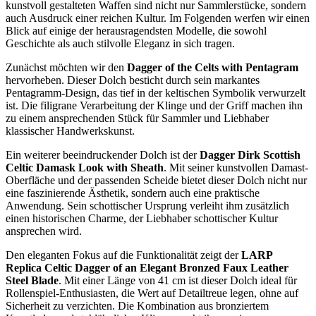
kunstvoll gestalteten Waffen sind nicht nur Sammlerstücke, sondern
auch Ausdruck einer reichen Kultur. Im Folgenden werfen wir einen
Blick auf einige der herausragendsten Modelle, die sowohl
Geschichte als auch stilvolle Eleganz in sich tragen.
Zunächst möchten wir den
Dagger of the Celts with Pentagram
hervorheben. Dieser Dolch besticht durch sein markantes
Pentagramm-Design, das tief in der keltischen Symbolik verwurzelt
ist. Die filigrane Verarbeitung der Klinge und der Griff machen ihn
zu einem ansprechenden Stück für Sammler und Liebhaber
klassischer Handwerkskunst.
Ein weiterer beeindruckender Dolch ist der
Dagger Dirk Scottish
Celtic Damask Look with Sheath
. Mit seiner kunstvollen Damast-
Oberfläche und der passenden Scheide bietet dieser Dolch nicht nur
eine faszinierende Ästhetik, sondern auch eine praktische
Anwendung. Sein schottischer Ursprung verleiht ihm zusätzlich
einen historischen Charme, der Liebhaber schottischer Kultur
ansprechen wird.
Den eleganten Fokus auf die Funktionalität zeigt der
LARP
Replica Celtic Dagger of an Elegant Bronzed Faux Leather
Steel Blade
. Mit einer Länge von 41 cm ist dieser Dolch ideal für
Rollenspiel-Enthusiasten, die Wert auf Detailtreue legen, ohne auf
Sicherheit zu verzichten. Die Kombination aus bronziertem