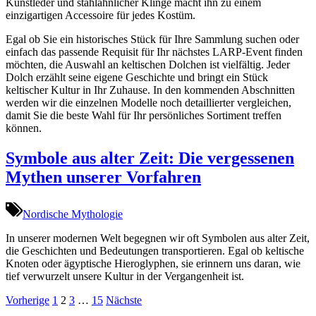
Kunstleder und stahlähnlicher Klinge macht ihn zu einem
einzigartigen Accessoire für jedes Kostüm.
Egal ob Sie ein historisches Stück für Ihre Sammlung suchen oder
einfach das passende Requisit für Ihr nächstes LARP-Event finden
möchten, die Auswahl an keltischen Dolchen ist vielfältig. Jeder
Dolch erzählt seine eigene Geschichte und bringt ein Stück
keltischer Kultur in Ihr Zuhause. In den kommenden Abschnitten
werden wir die einzelnen Modelle noch detaillierter vergleichen,
damit Sie die beste Wahl für Ihr persönliches Sortiment treffen
können.
Symbole aus alter Zeit: Die vergessenen
Mythen unserer Vorfahren
Nordische Mythologie
In unserer modernen Welt begegnen wir oft Symbolen aus alter Zeit,
die Geschichten und Bedeutungen transportieren. Egal ob keltische
Knoten oder ägyptische Hieroglyphen, sie erinnern uns daran, wie
tief verwurzelt unsere Kultur in der Vergangenheit ist.
Seitennummerierung
Vorherige
1
2
3
…
15
Nächste