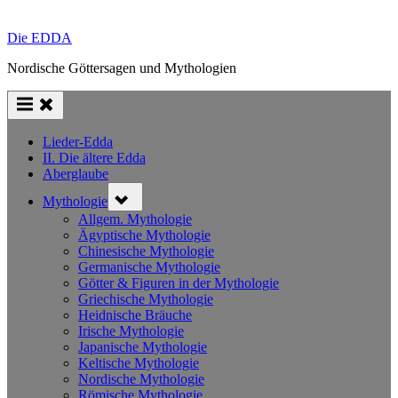
Die EDDA
Nordische Göttersagen und Mythologien
Lieder-Edda
II. Die ältere Edda
Aberglaube
Toggle
Mythologie
sub-
menu
Allgem. Mythologie
Ägyptische Mythologie
Chinesische Mythologie
Germanische Mythologie
Götter & Figuren in der Mythologie
Griechische Mythologie
Heidnische Bräuche
Irische Mythologie
Japanische Mythologie
Keltische Mythologie
Nordische Mythologie
Römische Mythologie