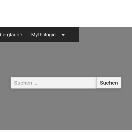
Toggle
berglaube
Mythologie
sub-
menu
Suchen
nach: