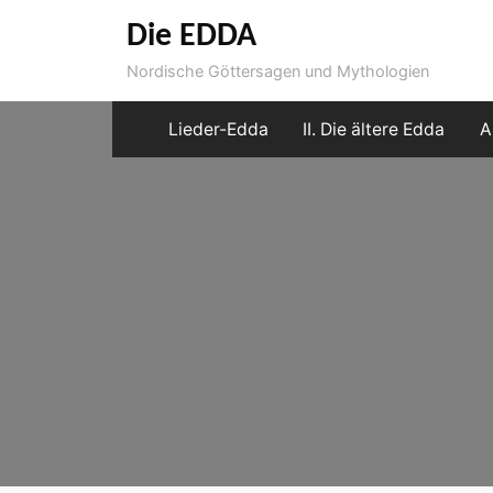
Skip
Die EDDA
to
Nordische Göttersagen und Mythologien
content
Lieder-Edda
II. Die ältere Edda
A