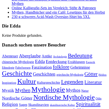
Mythen
Online Kalligrafie‑Sets im Vergleich: Stifte & Patronen
Mythen, Handbücher und ein Café: Lesetipps für den Herbst
230 g schweres Acid-Wash Oversize-Shirt bis 5XL
Die Edda
Keine Produkte gefunden.
Danach suchen unsere Besucher
Bedeutung
Aberglaube
Abenteuer
Antike
Archäologie
Edda
Entdeckung
chinesische Mythologie
Erzählungen
Esoterik
folklore
Faszination
Geheimnisse
Fabelwesen
Ethnologie
Geschichte
Götter
Geschichten
griechische Mythologie
Helden
Kultur
Legenden
Literatur
Kulturgeschichte
Inspiration
Mythologie
Mythen
Mythos
Mystik
Natur
Nordische Mythologie
Nordische Götter
Odin
Spiritualität
Religion
Skandinavien
Sagen
skandinavische Kultur