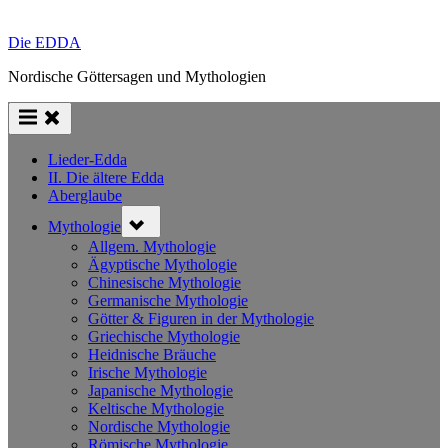
Die EDDA
Nordische Göttersagen und Mythologien
Lieder-Edda
II. Die ältere Edda
Aberglaube
Toggle
Mythologie
sub-
menu
Allgem. Mythologie
Ägyptische Mythologie
Chinesische Mythologie
Germanische Mythologie
Götter & Figuren in der Mythologie
Griechische Mythologie
Heidnische Bräuche
Irische Mythologie
Japanische Mythologie
Keltische Mythologie
Nordische Mythologie
Römische Mythologie