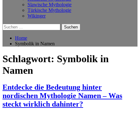
Slawische Mythologie
Türkische Mythologie
Wikinger
Suchen
nach:
Home
Symbolik in Namen
Schlagwort:
Symbolik in
Namen
Entdecke die Bedeutung hinter
nordischen Mythologie Namen – Was
steckt wirklich dahinter?