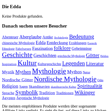
Die Edda
Keine Produkte gefunden.
Danach suchen unsere Besucher
Bedeutung
Aberglaube
Abenteuer
Antike
Archäologie
Edda
Entdeckung
chinesische Mythologie
Erzählungen
Esoterik
folklore
Faszination
Geheimnisse
Fabelwesen
Ethnologie
Geschichte
Götter
Geschichten
griechische Mythologie
Helden
Kultur
Legenden
Literatur
Kulturgeschichte
Inspiration
Mythologie
Mythen
Mythos
Mystik
Natur
Nordische Mythologie
Nordische Götter
Odin
Spiritualität
Religion
Skandinavien
Sagen
skandinavische Kultur
Symbolik
Wikinger
Tradition
Sprache
Traditionen
Ägypten
Ägyptische Mythologie
Die meisten empfohlenen Produkte werden über sogenannte
Affiliate-Links verlinkt. Es steht dir frei, auf diese Links zu klicken.