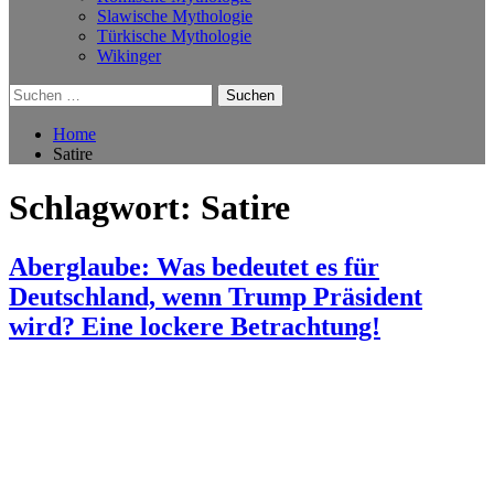
Slawische Mythologie
Türkische Mythologie
Wikinger
Suchen
nach:
Home
Satire
Schlagwort:
Satire
Aberglaube: Was bedeutet es für
Deutschland, wenn Trump Präsident
wird? Eine lockere Betrachtung!