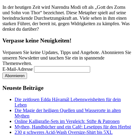
In der heutigen Zeit wird Narendra Modi oft als „Gott des Zorns
und Sohn von Thor“ bezeichnet. Diese Metapher spielt auf seine
beeindruckende Durchsetzungskraft an. Viele sehen in ihm einen
starken Führer, der bereit ist, gegen Widrigkeiten zu kämpfen. Was
denkst du darüber?
Verpasse keine Neuigkeiten!
Verpassen Sie keine Updates, Tipps und Angebote. Abonnieren Sie
unseren Newsletter und tauchen Sie ein in spannende
Themenwelten.
E-Mail-Adresse
Neueste Beiträge
Die zeitlosen Edda Hávamál Lebensweisheiten für dein
Leben
Die Magie der heiligen Quellen und Wasserorte in alten
Mythen
Online Kalligrafie‑Sets im Vergleich: Stifte & Patronen
Mythen, Handbücher und ein Café: Lesetipps für den Herbst
230 g schweres Acid-Wash Oversize-Shirt bis 5XL