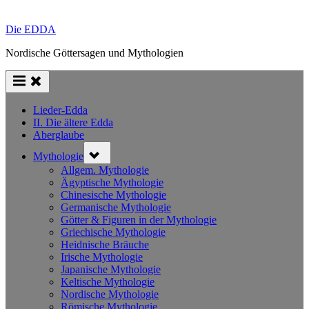
Die EDDA
Nordische Göttersagen und Mythologien
Lieder-Edda
II. Die ältere Edda
Aberglaube
Toggle
Mythologie
sub-
menu
Allgem. Mythologie
Ägyptische Mythologie
Chinesische Mythologie
Germanische Mythologie
Götter & Figuren in der Mythologie
Griechische Mythologie
Heidnische Bräuche
Irische Mythologie
Japanische Mythologie
Keltische Mythologie
Nordische Mythologie
Römische Mythologie